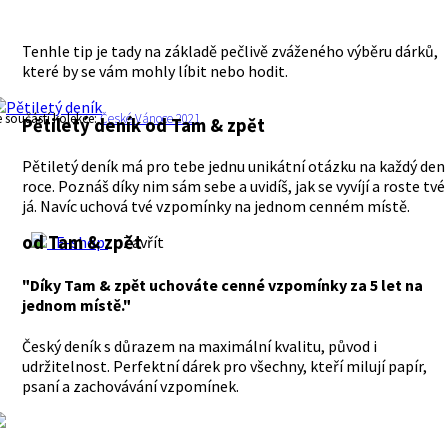
Tenhle tip je tady na základě pečlivě zváženého výběru dárků,
které by se vám mohly líbit nebo hodit.
e součástí kolekce:
České Vánoce 2021
Pětiletý deník
od Tam & zpět
Pětiletý deník má pro tebe jednu unikátní otázku na každý den
roce. Poznáš díky nim sám sebe a uvidíš, jak se vyvíjí a roste tvé
já. Navíc uchová tvé vzpomínky na jednom cenném místě.
od Tam & zpět
E-shop
Zavřít
"Díky Tam & zpět uchováte cenné vzpomínky za 5 let na
jednom místě."
Český deník s důrazem na maximální kvalitu, původ i
udržitelnost. Perfektní dárek pro všechny, kteří milují papír,
psaní a zachovávání vzpomínek.