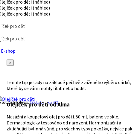
jíček pro děti
jíček pro děti
E-shop
×
Tenhle tip je tady na základě pečlivě zváženého výběru dárků,
které by se vám mohly líbit nebo hodit.
e součástí kolekce:
České Vánoce 2021
Olejíček pro děti
od Alma
Masážní a koupelový olej pro děti. 50 ml, baleno ve skle.
Dermatologicky testováno od narození. Harmonizační a
zklidňující bylinná vůně. pro všechny typy pokožky, nejvíce pak