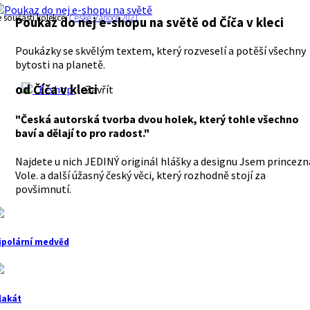
e součástí kolekce:
České Vánoce 2021
Poukaz do nej e-shopu na světě
od Číča v kleci
Poukázky se skvělým textem, který rozveselí a potěší všechny
bytosti na planetě.
od Číča v kleci
E-shop
Zavřít
"Česká autorská tvorba dvou holek, který tohle všechno
baví a dělají to pro radost."
Najdete u nich JEDINÝ originál hlášky a designu Jsem princezn
Vole. a další úžasný český věci, který rozhodně stojí za
povšimnutí.
ipolární medvěd
lakát