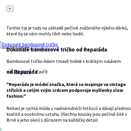
×
Tenhle tip je tady na základě pečlivě zváženého výběru dárků,
které by se vám mohly líbit nebo hodit.
e součástí kolekce:
České Vánoce 2021
Dokonalé bambusové tričko
od Reparáda
Bambusové tričko Adam tmavě hnědé s krátkým rukávem
od Reparáda
E-shop
Zavřít
"Reparáda je módní značka, která se inspiruje ve vintage
střizích a celým svým srdcem podporuje myšlenky slow
fashion."
Nebaví je rychlá móda z nadnárodních řetězců a dávají přednos
kvalitě a osobnímu vztahu. Všechny kousky jsou pečlivě šité v
Brně a jeho okolí s důrazem na každičký detail.