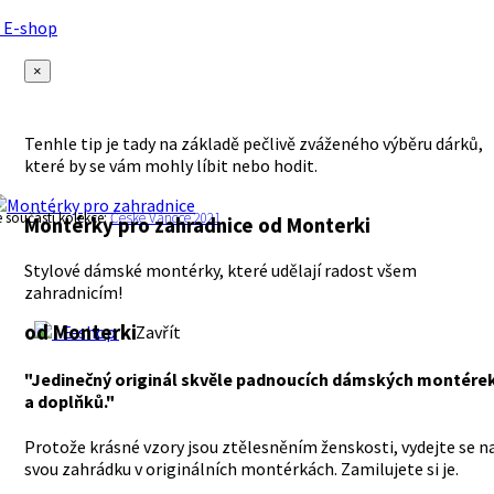
E-shop
×
Tenhle tip je tady na základě pečlivě zváženého výběru dárků,
které by se vám mohly líbit nebo hodit.
e součástí kolekce:
České Vánoce 2021
Montérky pro zahradnice
od Monterki
Stylové dámské montérky, které udělají radost všem
zahradnicím!
od Monterki
E-shop
Zavřít
"Jedinečný originál skvěle padnoucích dámských montére
a doplňků."
Protože krásné vzory jsou ztělesněním ženskosti, vydejte se n
svou zahrádku v originálních montérkách. Zamilujete si je.