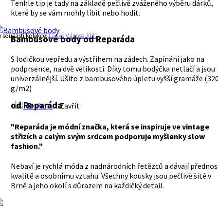
Tenhle tip je tady na základě pečlivě zváženého výběru dárků,
které by se vám mohly líbit nebo hodit.
e součástí kolekce:
České Vánoce 2021
Bambusové body
od Reparáda
S lodičkou vepředu a výstřihem na zádech. Zapínání jako na
podprsence, na dvě velikosti. Díky tomu bodýčka netlačí a jsou
univerzálnější. Ušito z bambusového úpletu vyšší gramáže (32
g/m2)
od Reparáda
E-shop
Zavřít
"Reparáda je módní značka, která se inspiruje ve vintage
střizích a celým svým srdcem podporuje myšlenky slow
fashion."
Nebaví je rychlá móda z nadnárodních řetězců a dávají přednos
kvalitě a osobnímu vztahu. Všechny kousky jsou pečlivě šité v
Brně a jeho okolí s důrazem na každičký detail.