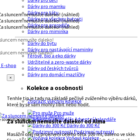
Dárky pro děti
Dárky pro mamku
Dárky pro tátu
Dárky pro všechny bytosti
Dárky pro prarodiče
Dárky pro miminka
sluncem nemusíte daleko!
Dárky do bytu
Dárky pro nastávající maminky
sluncem nemusíte daleko!
Férové, bio a eko dárky
Udržitelné a zero-waste dárky
E-shop
Dárky od českých tvůrců
Dárky pro domácí mazlíčky
×
Kolekce a osobnosti
Tenhle tip je tady na základě pečlivě zváženého výběru dárků,
Zobrazit všechny kolekce
které by se vám mohly líbit nebo hodit.
Pro muže
Adventní kalendáře
e součástí kolekce:
České Vánoce 2021
Za sluncem nemusíte daleko!
od Alma
Dárky do 300 Kč
Podzimní nutnosti
Masážní olej na prokrvení celého těla. 100 ml, baleno ve skle.
Voňavá kolekce