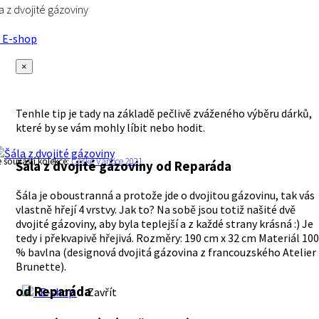
a z dvojité gázoviny
E-shop
×
Tenhle tip je tady na základě pečlivě zváženého výběru dárků,
které by se vám mohly líbit nebo hodit.
e součástí kolekce:
České Vánoce 2021
Šála z dvojité gázoviny
od Reparáda
Šála je oboustranná a protože jde o dvojitou gázovinu, tak vás
vlastně hřejí 4 vrstvy. Jak to? Na sobě jsou totiž našité dvě
dvojité gázoviny, aby byla teplejší a z každé strany krásná :) Je
tedy i překvapivě hřejivá. Rozměry: 190 cm x 32 cm Materiál 100
% bavlna (designová dvojitá gázovina z francouzského Atelier
Brunette).
od Reparáda
E-shop
Zavřít