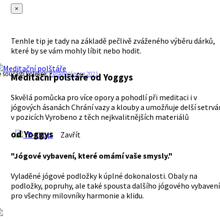
×
Tenhle tip je tady na základě pečlivě zváženého výběru dárků,
které by se vám mohly líbit nebo hodit.
e součástí kolekce:
České Vánoce 2021
Meditační polštáře
od Yoggys
Skvělá pomůcka pro více opory a pohodlí při meditaci i v
jógových ásanách Chrání vazy a klouby a umožňuje delší setrvá
v pozicích Vyrobeno z těch nejkvalitnějších materiálů
od Yoggys
E-shop
Zavřít
"Jógové vybavení, které omámí vaše smysly."
Vyladěné jógové podložky k úplné dokonalosti. Obaly na
podložky, popruhy, ale také spousta dalšího jógového vybavení
pro všechny milovníky harmonie a klidu.