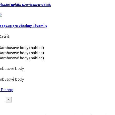
řírodní mýdlo Gentlemen’s Club
eepCup pro všechny kávomily
avřít
mbusové body
mbusové body
E-shop
×