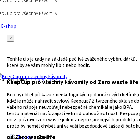
pCup pro všechny kávomily
pCup pro všechny kávomily
E-shop
×
Tenhle tip je tady na základě pečlivě zváženého výběru dárků,
které by se vám mohly líbit nebo hodit.
e součástí kolekce:
České Vánoce 2021
KeepCup pro všechny kávomily
od Zero waste life
Kdo by chtěl pít kávu z neekologických jednorázových kelímků
když je může nahradit stylový Keepcup? Z tvrzeného skla se do
Vašeho nápoje neuvolňují nebezpečné chemikálie jako BPA,
tento materiál navíc zajistí velmi dlouhou životnost. Keepcup 
mezi příznivci zero waste jeden z nejrozšířenějších produktů, a
proto by neměl chybět ani ve Vaší bezodpadové tašce či batohu
od Zero waste life
E-shop
Zavřít