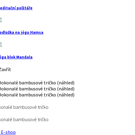
editační polštáře
odložka na jógu Hamsa
óga blok Mandala
avřít
onalé bambusové tričko
onalé bambusové tričko
E-shop