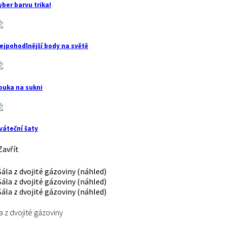
yber barvu trika!
ejpohodlnější body na světě
ouka na sukni
váteční šaty
avřít
a z dvojité gázoviny