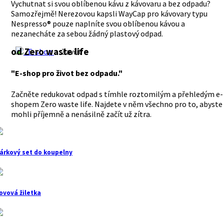
Vychutnat si svou oblíbenou kávu z kávovaru a bez odpadu?
Samozřejmě! Nerezovou kapsli WayCap pro kávovary typu
Nespresso® pouze naplníte svou oblíbenou kávou a
nezanecháte za sebou žádný plastový odpad.
od Zero waste life
E-shop
Zavřít
"E-shop pro život bez odpadu."
Začněte redukovat odpad s tímhle roztomilým a přehledým e-
shopem Zero waste life. Najdete v něm všechno pro to, abyste
mohli příjemně a nenásilně začít už zítra.
árkový set do koupelny
ovová žiletka