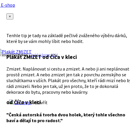
E-shop
×
Tenhle tip je tady na základě pečlivě zváženého výběru dárků,
které by se vám mohly líbit nebo hodit.
e součástí kolekce:
České Vánoce 2021
Plakát ZMIZET
od Číča v kleci
Zmizet. Naplánovat si cestu a zmizet. A nebo ji ani neplánovat
prostě zmizet. A nebo zmizet jen tak z povrchu zemskýho se
sluchátkama v uších. Plakát pro všechny, kteří rádi mizí nebo b
rádi zmizeli. Nebo jen tak, už jen proto, že to je dokonalá
dekorace do bytu, pracovny nebo kavárny.
od Číča v kleci
E-shop
Zavřít
"Česká autorská tvorba dvou holek, který tohle všechno
baví a dělají to pro radost."