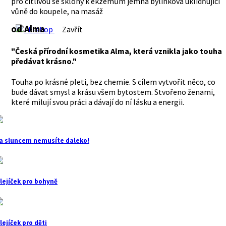
pro citlivou se sklony k ekzémům jemná bylinková uklidňující
vůně do koupele, na masáž
od Alma
E-shop
Zavřít
"Česká přírodní kosmetika Alma, která vznikla jako touha
předávat krásno."
Touha po krásné pleti, bez chemie. S cílem vytvořit něco, co
bude dávat smysl a krásu všem bytostem. Stvořeno ženami,
které milují svou práci a dávají do ní lásku a energii.
a sluncem nemusíte daleko!
lejíček pro bohyně
lejíček pro děti