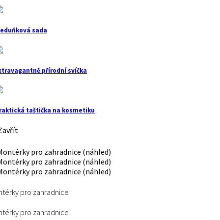
eduňková sada
xtravagantně přírodní svíčka
raktická taštička na kosmetiku
avřít
térky pro zahradnice
térky pro zahradnice