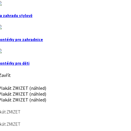
a zahradu stylově
ontérky pro zahradnice
ontérky pro děti
avřít
kát ZMIZET
kát ZMIZET