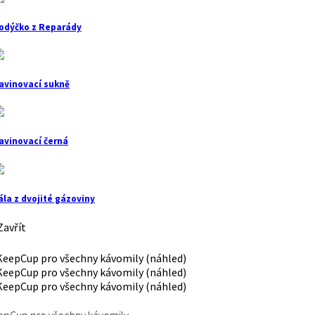
odýčko z Reparády
avinovací sukně
avinovací černá
ála z dvojité gázoviny
avřít