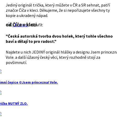
Jediný originál trička, který můžete v ČR a SR sehnat, patří
značce Číča v kleci. Děkujeme, že si nepořizujete všechny ty
kopie a ukradený nápad.
od Číča v kleci
E-shop
Zavřít
"Česká autorská tvorba dvou holek, který tohle všechno
baví a dělají to pro radost."
Najdete u nich JEDINÝ originál hlášky a designu Jsem princezn
Vole. a další úžasný český věci, který rozhodně stojí za
povšimnutí.
imní čepice ©Jsem princezna! Vole.
ričko NUTNÝ ZLO.