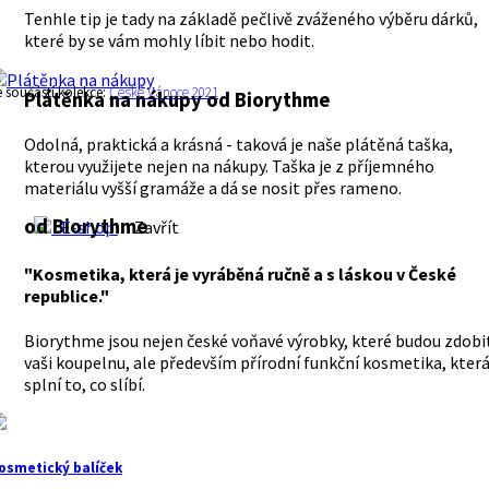
Tenhle tip je tady na základě pečlivě zváženého výběru dárků,
které by se vám mohly líbit nebo hodit.
e součástí kolekce:
České Vánoce 2021
Plátěnka na nákupy
od Biorythme
Odolná, praktická a krásná - taková je naše plátěná taška,
kterou využijete nejen na nákupy. Taška je z příjemného
materiálu vyšší gramáže a dá se nosit přes rameno.
od Biorythme
E-shop
Zavřít
"Kosmetika, která je vyráběná ručně a s láskou v České
republice."
Biorythme jsou nejen české voňavé výrobky, které budou zdobi
vaši koupelnu, ale především přírodní funkční kosmetika, kter
splní to, co slíbí.
osmetický balíček