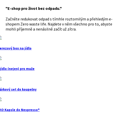
"E-shop pro život bez odpadu."
Začněte redukovat odpad s tímhle roztomilým a přehledým e-
shopem Zero waste life. Najdete v něm všechno pro to, abyste
mohli příjemně a nenásilně začít už zítra.
erezový box na jídlo
ýdlo (nejen) pro muže
árkový set do koupelny
KO Kapsle do Nespresso®