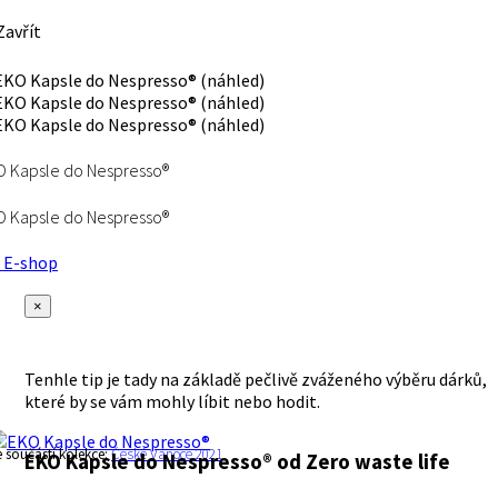
avřít
 Kapsle do Nespresso®
 Kapsle do Nespresso®
E-shop
×
Tenhle tip je tady na základě pečlivě zváženého výběru dárků,
které by se vám mohly líbit nebo hodit.
e součástí kolekce:
České Vánoce 2021
EKO Kapsle do Nespresso®
od Zero waste life