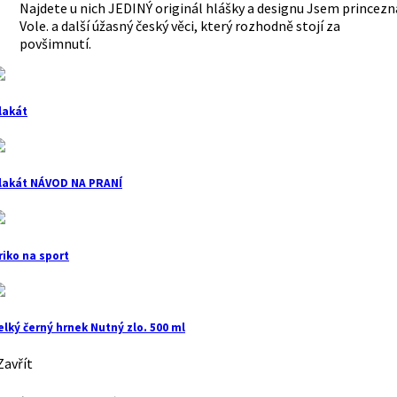
Najdete u nich JEDINÝ originál hlášky a designu Jsem princezn
Vole. a další úžasný český věci, který rozhodně stojí za
povšimnutí.
lakát
lakát NÁVOD NA PRANÍ
riko na sport
elký černý hrnek Nutný zlo. 500 ml
avřít