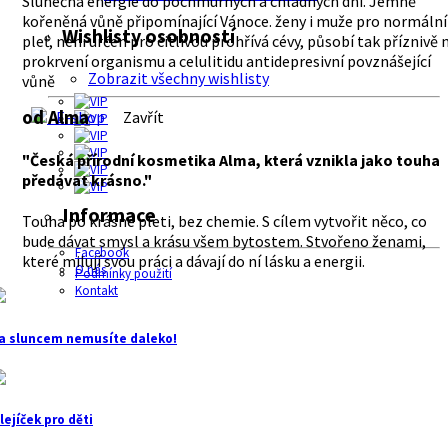
Slunečná energie do pochmurných a chladných dní. Jemně
kořeněná vůně připomínající Vánoce. ženy i muže pro normální
Wishlisty osobností
pleť, není určen pro citlivou prohřívá cévy, působí tak příznivě 
prokrvení organismu a celulitidu antidepresivní povznášející
Zobrazit všechny wishlisty
vůně
od Alma
E-shop
Zavřít
"Česká přírodní kosmetika Alma, která vznikla jako touha
předávat krásno."
Informace
Touha po krásné pleti, bez chemie. S cílem vytvořit něco, co
bude dávat smysl a krásu všem bytostem. Stvořeno ženami,
Facebook
které milují svou práci a dávají do ní lásku a energii.
O nás
Podmínky použití
Kontakt
a sluncem nemusíte daleko!
lejíček pro děti