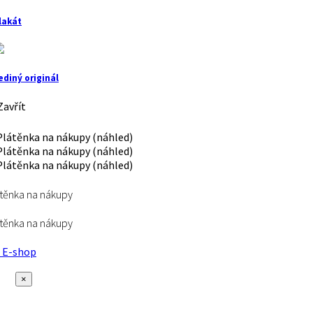
lakát
ediný originál
avřít
těnka na nákupy
těnka na nákupy
E-shop
×