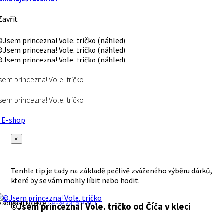
avřít
em princezna! Vole. tričko
em princezna! Vole. tričko
E-shop
×
Tenhle tip je tady na základě pečlivě zváženého výběru dárků,
které by se vám mohly líbit nebo hodit.
e součástí kolekce:
České Vánoce 2021
©Jsem princezna! Vole. tričko
od Číča v kleci