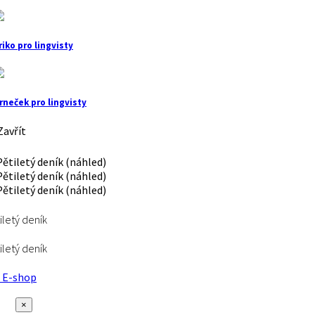
riko pro lingvisty
rneček pro lingvisty
avřít
iletý deník
iletý deník
E-shop
×