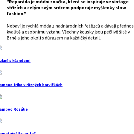
"Reparáda je módní značka, která se inspiruje ve vintage
střizích a celým svým srdcem podporuje myšlenky slow
fashion."
Nebaví je rychlá móda z nadnárodních řetězců a dávají přednos
kvalitě a osobnímu vztahu. Všechny kousky jsou pečlivě šité v
Brně a jeho okolí s důrazem na každičký detail.
ukně s kšandami
amboo triko v různých barvičkách
amboo Rozálie
amatuješ Favorita?