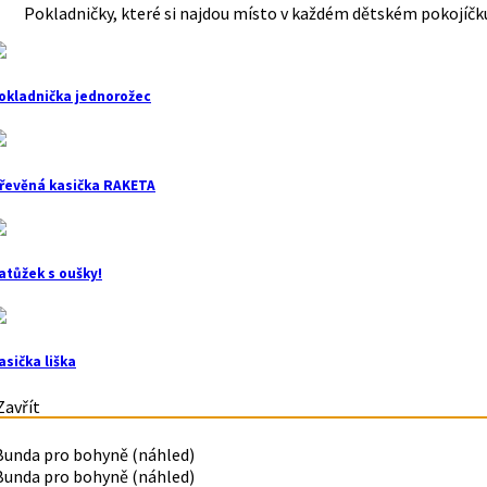
Pokladničky, které si najdou místo v každém dětském pokojíčku.
okladnička jednorožec
řevěná kasička RAKETA
atůžek s oušky!
asička liška
avřít