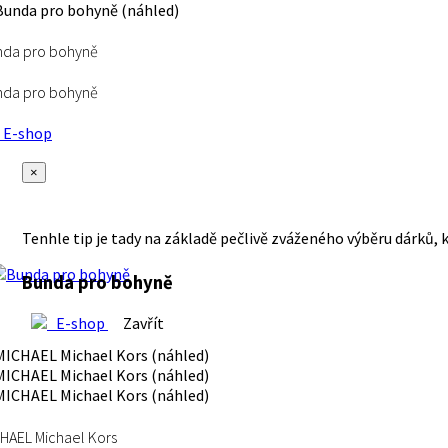
nda pro bohyně
nda pro bohyně
E-shop
×
Tenhle tip je tady na základě pečlivě zváženého výběru dárků, 
Bunda pro bohyně
E-shop
Zavřít
HAEL Michael Kors