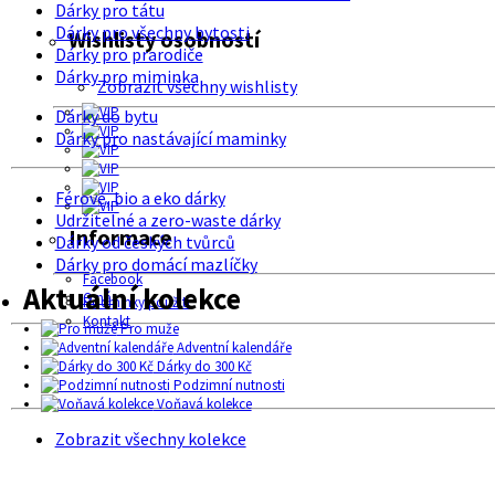
Dárky pro tátu
Dárky pro všechny bytosti
Wishlisty osobností
Dárky pro prarodiče
Dárky pro miminka
Zobrazit všechny wishlisty
Dárky do bytu
Dárky pro nastávající maminky
Férové, bio a eko dárky
Udržitelné a zero-waste dárky
Informace
Dárky od českých tvůrců
Dárky pro domácí mazlíčky
Facebook
Aktuální kolekce
O nás
Podmínky použití
Kontakt
Pro muže
Adventní kalendáře
Dárky do 300 Kč
Podzimní nutnosti
Voňavá kolekce
Zobrazit všechny kolekce