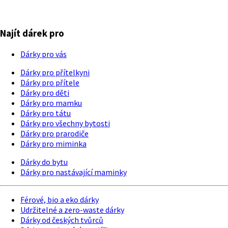
Najít dárek pro
Dárky pro vás
Dárky pro přítelkyni
Dárky pro přítele
Dárky pro děti
Dárky pro mamku
Dárky pro tátu
Dárky pro všechny bytosti
Dárky pro prarodiče
Dárky pro miminka
Dárky do bytu
Dárky pro nastávající maminky
Férové, bio a eko dárky
Udržitelné a zero-waste dárky
Dárky od českých tvůrců