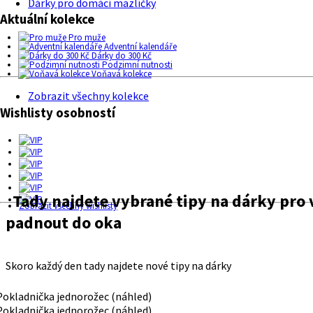
Dárky pro domácí mazlíčky
Aktuální kolekce
Pro muže
Adventní kalendáře
Dárky do 300 Kč
Podzimní nutnosti
Voňavá kolekce
Zobrazit všechny kolekce
Wishlisty osobností
Tady najdete vybrané tipy na dárky pro v
Zobrazit všechny wishlisty
padnout do oka
Skoro každý den tady najdete nové tipy na dárky