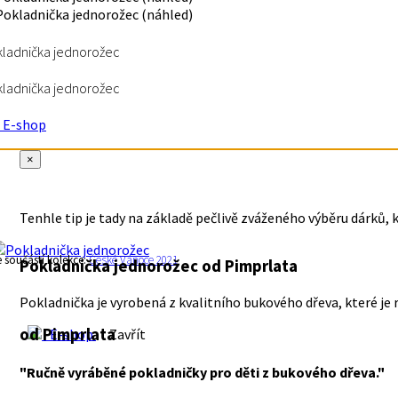
ladnička jednorožec
ladnička jednorožec
E-shop
×
Tenhle tip je tady na základě pečlivě zváženého výběru dárků, 
e součástí kolekce:
České Vánoce 2021
Pokladnička jednorožec
od Pimprlata
Pokladnička je vyrobená z kvalitního bukového dřeva, které je 
od Pimprlata
E-shop
Zavřít
"Ručně vyráběné pokladničky pro děti z bukového dřeva."