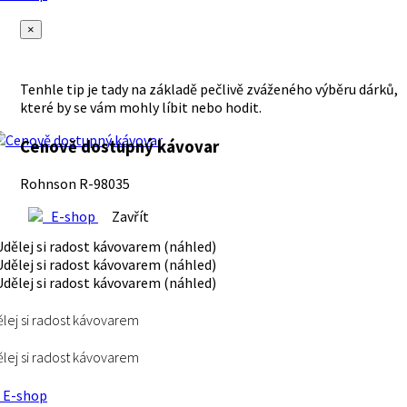
×
Tenhle tip je tady na základě pečlivě zváženého výběru dárků,
které by se vám mohly líbit nebo hodit.
Cenově dostupný kávovar
Rohnson R-98035
E-shop
Zavřít
lej si radost kávovarem
lej si radost kávovarem
E-shop