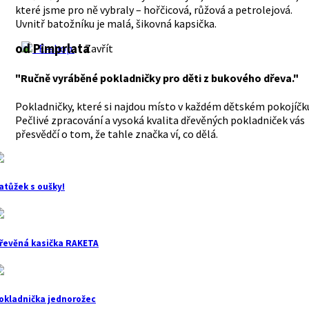
které jsme pro ně vybraly – hořčicová, růžová a petrolejová.
Uvnitř batožníku je malá, šikovná kapsička.
od Pimprlata
E-shop
Zavřít
"Ručně vyráběné pokladničky pro děti z bukového dřeva."
Pokladničky, které si najdou místo v každém dětském pokojíčk
Pečlivé zpracování a vysoká kvalita dřevěných pokladniček vás
přesvědčí o tom, že tahle značka ví, co dělá.
atůžek s oušky!
řevěná kasička RAKETA
okladnička jednorožec