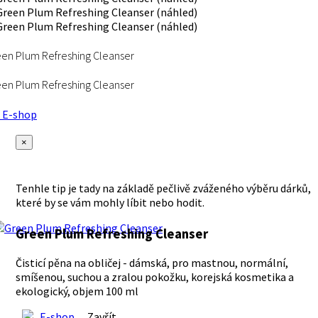
en Plum Refreshing Cleanser
en Plum Refreshing Cleanser
E-shop
×
Tenhle tip je tady na základě pečlivě zváženého výběru dárků,
které by se vám mohly líbit nebo hodit.
Green Plum Refreshing Cleanser
Čisticí pěna na obličej - dámská, pro mastnou, normální,
smíšenou, suchou a zralou pokožku, korejská kosmetika a
ekologický, objem 100 ml
E-shop
Zavřít