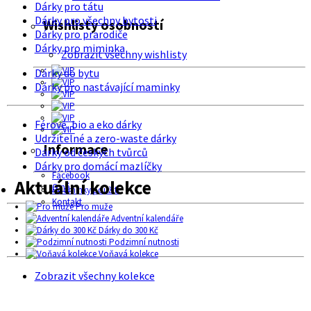
Dárky pro tátu
Dárky pro všechny bytosti
Wishlisty osobností
Dárky pro prarodiče
Dárky pro miminka
Zobrazit všechny wishlisty
Dárky do bytu
Dárky pro nastávající maminky
Férové, bio a eko dárky
Udržitelné a zero-waste dárky
Informace
Dárky od českých tvůrců
Dárky pro domácí mazlíčky
Facebook
Aktuální kolekce
O nás
Podmínky použití
Kontakt
Pro muže
Adventní kalendáře
Dárky do 300 Kč
Podzimní nutnosti
Voňavá kolekce
Zobrazit všechny kolekce