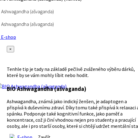
 Ashwagandha (ašvaganda)
 Ashwagandha (ašvaganda)
E-shop
×
Tenhle tip je tady na základě pečlivě zváženého výběru dárků,
které by se vám mohly líbit nebo hodit.
BIO Ashwagandha (ašvaganda)
Ashwagandha, známá jako indický ženšen, je adaptogen a
přispívá k duševnímu zdraví. Díky tomu také přispívá k relaxaci 
spánku. Podporuje také kognitivní funkce, jako paměť a
koncentrace, což ji činí vhodnou nejen pro studenty a pracující
osoby, ale i pro starší osoby, které si chtějí udržet mentální sta
E-shop
Zavřít