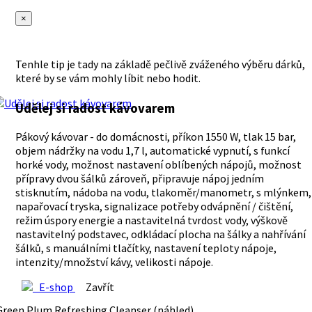
×
Tenhle tip je tady na základě pečlivě zváženého výběru dárků,
které by se vám mohly líbit nebo hodit.
Udělej si radost kávovarem
Pákový kávovar - do domácnosti, příkon 1550 W, tlak 15 bar,
objem nádržky na vodu 1,7 l, automatické vypnutí, s funkcí
horké vody, možnost nastavení oblíbených nápojů, možnost
přípravy dvou šálků zároveň, připravuje nápoj jedním
stisknutím, nádoba na vodu, tlakoměr/manometr, s mlýnkem,
napařovací tryska, signalizace potřeby odvápnění / čištění,
režim úspory energie a nastavitelná tvrdost vody, výškově
nastavitelný podstavec, odkládací plocha na šálky a nahřívání
šálků, s manuálními tlačítky, nastavení teploty nápoje,
intenzity/množství kávy, velikosti nápoje.
E-shop
Zavřít