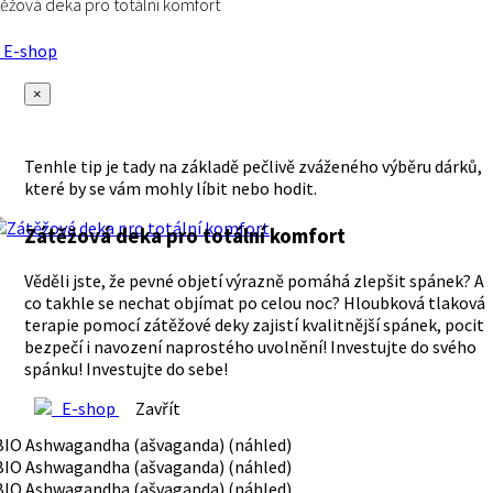
ěžová deka pro totální komfort
E-shop
×
Tenhle tip je tady na základě pečlivě zváženého výběru dárků,
které by se vám mohly líbit nebo hodit.
Zátěžová deka pro totální komfort
Věděli jste, že pevné objetí výrazně pomáhá zlepšit spánek? A
co takhle se nechat objímat po celou noc? Hloubková tlaková
terapie pomocí zátěžové deky zajistí kvalitnější spánek, pocit
bezpečí i navození naprostého uvolnění! Investujte do svého
spánku! Investujte do sebe!
E-shop
Zavřít