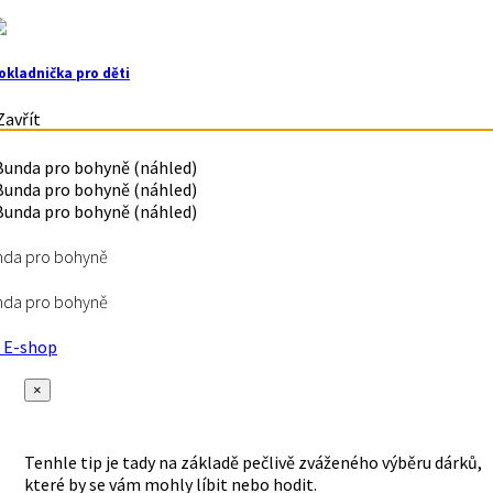
okladnička pro děti
avřít
nda pro bohyně
nda pro bohyně
E-shop
×
Tenhle tip je tady na základě pečlivě zváženého výběru dárků,
které by se vám mohly líbit nebo hodit.