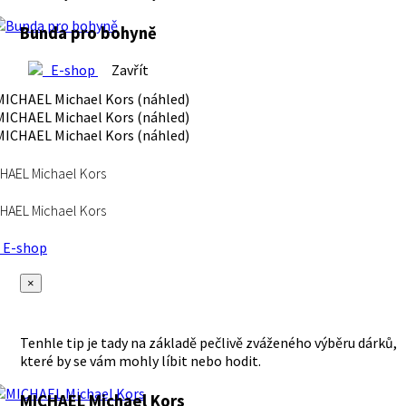
Bunda pro bohyně
E-shop
Zavřít
HAEL Michael Kors
HAEL Michael Kors
E-shop
×
Tenhle tip je tady na základě pečlivě zváženého výběru dárků,
které by se vám mohly líbit nebo hodit.
MICHAEL Michael Kors