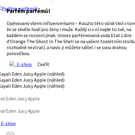
Parfém parfémů!
Opěvovaný všemi influencerkami – Kouzlo této vůně tkví v to
že se skvěle hodí pro ženy i muže. Každý si v ní najde to své, na
každém se rozvoní jinak. Unisex parfémovaná voda Etat Libre
d’Orange The Ghost In The Shell se na vašem toaletním stolk
rozhodně neztratí, a navíc ji můžete sdílet i se svou drahou
polovičkou.
E-shop
Zavřít
ali Eden Juicy Apple
ali Eden Juicy Apple
E-shop