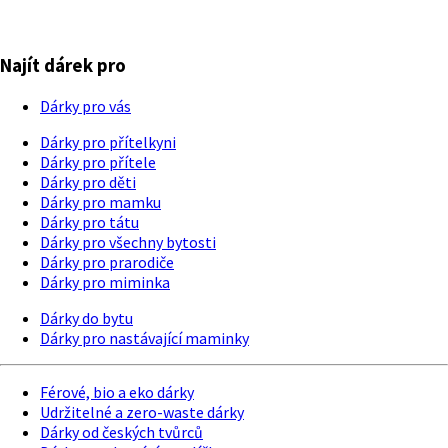
Najít dárek pro
Dárky pro vás
Dárky pro přítelkyni
Dárky pro přítele
Dárky pro děti
Dárky pro mamku
Dárky pro tátu
Dárky pro všechny bytosti
Dárky pro prarodiče
Dárky pro miminka
Dárky do bytu
Dárky pro nastávající maminky
Férové, bio a eko dárky
Udržitelné a zero-waste dárky
Dárky od českých tvůrců