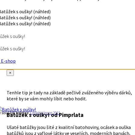
ůžek s oušky!
ůžek s oušky!
E-shop
×
Tenhle tip je tady na základě pečlivě zváženého výběru dárků,
které by se vám mohly líbit nebo hodit.
e součástí kolekce:
České Vánoce 2021
Batůžek s oušky!
od Pimprlata
Ušaté batůžky jsou šité z kvalitní batohoviny, ocásek a ouška
batůžků jsou z vaflové látky ve veselých, moderních barvách,