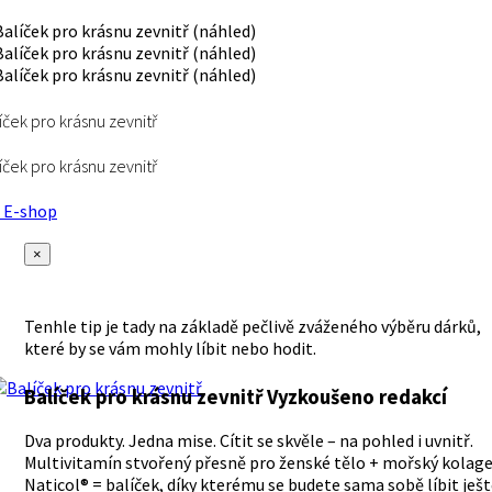
íček pro krásnu zevnitř
íček pro krásnu zevnitř
E-shop
×
Tenhle tip je tady na základě pečlivě zváženého výběru dárků,
které by se vám mohly líbit nebo hodit.
Balíček pro krásnu zevnitř
Vyzkoušeno redakcí
Dva produkty. Jedna mise. Cítit se skvěle – na pohled i uvnitř.
Multivitamín stvořený přesně pro ženské tělo + mořský kolag
Naticol® = balíček, díky kterému se budete sama sobě líbit ješ