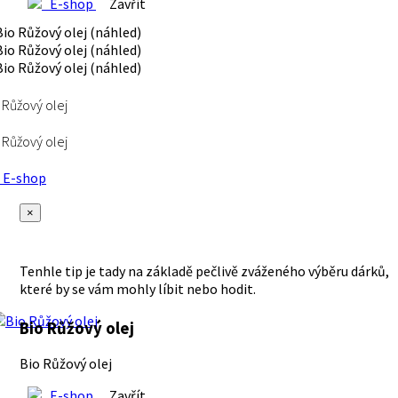
E-shop
Zavřít
 Růžový olej
 Růžový olej
E-shop
×
Tenhle tip je tady na základě pečlivě zváženého výběru dárků,
které by se vám mohly líbit nebo hodit.
Bio Růžový olej
Bio Růžový olej
E-shop
Zavřít