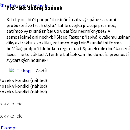
Pro fakt dobrej spánek
Kdo by nechtěl podpořit usínání a zdravý spánek a ranní
probuzení ve fresh stylu? Tahle dvojka pracuje přes noc,
zatímco vy klidně sníte! Co v balíčku nesmí chybět? A
samozřejmě ani nechybí! Sleep Faster přispívá k vašemu usínán
díky extraktu z kozlíku, zatímco Magtein® (unikátní forma
hořčíku) podpoří hlubokou regeneraci. Spánek ode dneška není
luxus – je to základ. A tenhle balíček vám ho doručí s přesností
švýcarských hodinek!
E-shop
Zavřít
ek v kondici
ek v kondici
E-shop