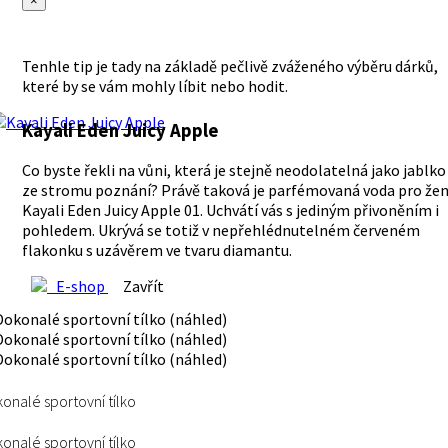
×
Tenhle tip je tady na základě pečlivě zváženého výběru dárků,
které by se vám mohly líbit nebo hodit.
Kayali Eden Juicy Apple
Co byste řekli na vůni, která je stejně neodolatelná jako jablko
ze stromu poznání? Právě taková je parfémovaná voda pro že
Kayali Eden Juicy Apple 01. Uchvátí vás s jediným přivoněním i
pohledem. Ukrývá se totiž v nepřehlédnutelném červeném
flakonku s uzávěrem ve tvaru diamantu.
E-shop
Zavřít
onalé sportovní tílko
onalé sportovní tílko