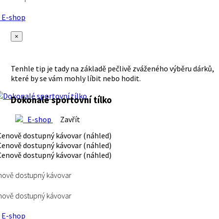
E-shop
×
Tenhle tip je tady na základě pečlivě zváženého výběru dárků,
které by se vám mohly líbit nebo hodit.
Dokonalé sportovní tílko
E-shop
Zavřít
ově dostupný kávovar
ově dostupný kávovar
E-shop