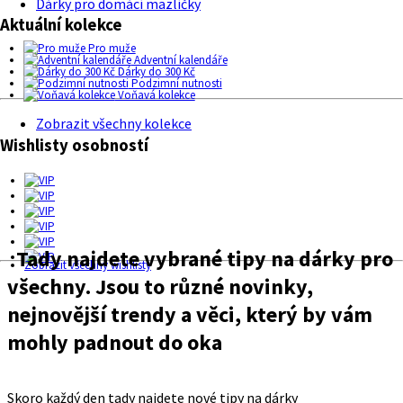
Dárky pro domácí mazlíčky
Aktuální kolekce
Pro muže
Adventní kalendáře
Dárky do 300 Kč
Podzimní nutnosti
Voňavá kolekce
Zobrazit všechny kolekce
Wishlisty osobností
Tady najdete vybrané tipy na dárky pro
Zobrazit všechny wishlisty
všechny. Jsou to různé novinky,
nejnovější trendy a věci, který by vám
mohly padnout do oka
Skoro každý den tady najdete nové tipy na dárky