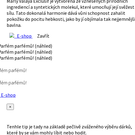
Marly Valaya Exclusif je vytvořena ze vznešených přírodních
ingrediencí a syntetických molekul, které umocňují její svěžest
sílu. Tato dokonalá harmonie dává vůni schopnost zahalit
pokožku do pocitu hebkosti, jako by jí objímala tak nejjemnějš
bavlna.
E-shop
Zavřít
fém parfémů!
fém parfémů!
E-shop
×
Tenhle tip je tady na základě pečlivě zváženého výběru dárků,
které by se vám mohly líbit nebo hodit.