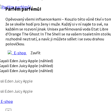
Parfém parfémů!
Opěvovaný všemi influencerkami – Kouzlo této vůně tkví v to
že se skvěle hodí pro ženy i muže. Každý si v ní najde to své, na
každém se rozvoní jinak. Unisex parfémovaná voda Etat Libre
d’Orange The Ghost In The Shell se na vašem toaletním stolk
rozhodně neztratí, a navíc ji můžete sdílet i se svou drahou
polovičkou.
E-shop
Zavřít
ali Eden Juicy Apple
ali Eden Juicy Apple
E-shop