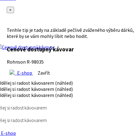
×
Tenhle tip je tady na základě pečlivě zváženého výběru dárků,
které by se vám mohly líbit nebo hodit.
Cenově dostupný kávovar
Rohnson R-98035
E-shop
Zavřít
lej si radost kávovarem
lej si radost kávovarem
E-shop