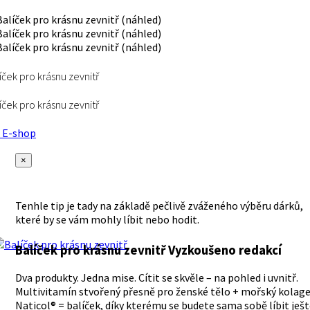
íček pro krásnu zevnitř
íček pro krásnu zevnitř
E-shop
×
Tenhle tip je tady na základě pečlivě zváženého výběru dárků,
které by se vám mohly líbit nebo hodit.
Balíček pro krásnu zevnitř
Vyzkoušeno redakcí
Dva produkty. Jedna mise. Cítit se skvěle – na pohled i uvnitř.
Multivitamín stvořený přesně pro ženské tělo + mořský kolag
Naticol® = balíček, díky kterému se budete sama sobě líbit ješ