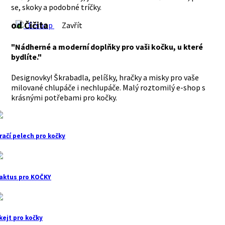
se, skoky a podobné tríčky.
od Čičita
E-shop
Zavřít
"Nádherné a moderní doplňky pro vaši kočku, u které
bydlíte."
Designovky! Škrabadla, pelíšky, hračky a misky pro vaše
milované chlupáče i nechlupáče. Malý roztomilý e-shop s
krásnými potřebami pro kočky.
račí pelech pro kočky
aktus pro KOČKY
kejt pro kočky