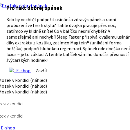
Pro fakt dobrej spánek
Kdo by nechtěl podpořit usínání a zdravý spánek a ranní
probuzení ve fresh stylu? Tahle dvojka pracuje přes noc,
zatímco vy klidně sníte! Co v balíčku nesmí chybět? A
samozřejmě ani nechybí! Sleep Faster přispívá k vašemu usínán
díky extraktu z kozlíku, zatímco Magtein® (unikátní forma
hořčíku) podpoří hlubokou regeneraci. Spánek ode dneška není
luxus – je to základ. A tenhle balíček vám ho doručí s přesností
švýcarských hodinek!
E-shop
Zavřít
ek v kondici
ek v kondici
E-shop