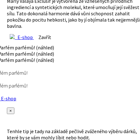
Marly Valaya Exclusif je vytvořena ze vznešených přírodních
ingrediencí a syntetických molekul, které umocňují její svěžest
sílu. Tato dokonalá harmonie dává vůni schopnost zahalit
pokožku do pocitu hebkosti, jako by jí objímala tak nejjemnějš
bavlna.
E-shop
Zavřít
fém parfémů!
fém parfémů!
E-shop
×
Tenhle tip je tady na základě pečlivě zváženého výběru dárků,
které by se vám mohly líbit nebo hodit.