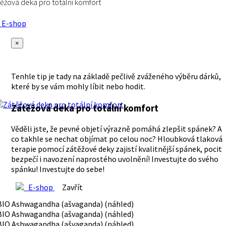
ěžová deka pro totální komfort
E-shop
×
Tenhle tip je tady na základě pečlivě zváženého výběru dárků,
které by se vám mohly líbit nebo hodit.
Zátěžová deka pro totální komfort
Věděli jste, že pevné objetí výrazně pomáhá zlepšit spánek? A
co takhle se nechat objímat po celou noc? Hloubková tlaková
terapie pomocí zátěžové deky zajistí kvalitnější spánek, pocit
bezpečí i navození naprostého uvolnění! Investujte do svého
spánku! Investujte do sebe!
E-shop
Zavřít