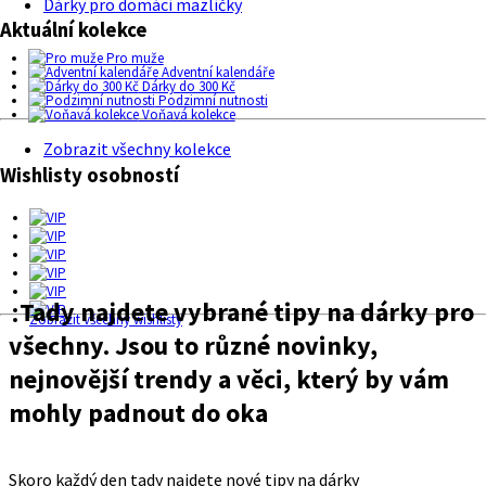
Dárky pro domácí mazlíčky
Aktuální kolekce
Pro muže
Adventní kalendáře
Dárky do 300 Kč
Podzimní nutnosti
Voňavá kolekce
Zobrazit všechny kolekce
Wishlisty osobností
Tady najdete vybrané tipy na dárky pro
Zobrazit všechny wishlisty
všechny. Jsou to různé novinky,
nejnovější trendy a věci, který by vám
mohly padnout do oka
Skoro každý den tady najdete nové tipy na dárky