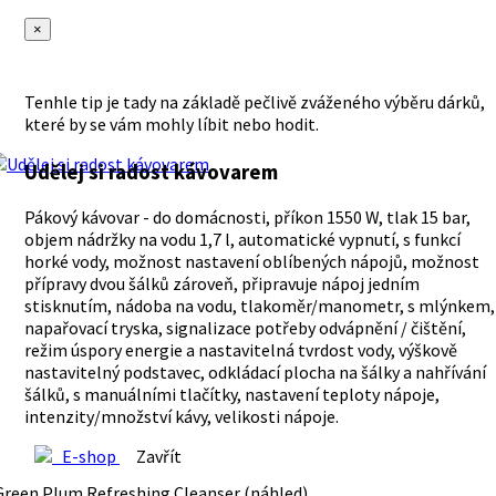
×
Tenhle tip je tady na základě pečlivě zváženého výběru dárků,
které by se vám mohly líbit nebo hodit.
Udělej si radost kávovarem
Pákový kávovar - do domácnosti, příkon 1550 W, tlak 15 bar,
objem nádržky na vodu 1,7 l, automatické vypnutí, s funkcí
horké vody, možnost nastavení oblíbených nápojů, možnost
přípravy dvou šálků zároveň, připravuje nápoj jedním
stisknutím, nádoba na vodu, tlakoměr/manometr, s mlýnkem,
napařovací tryska, signalizace potřeby odvápnění / čištění,
režim úspory energie a nastavitelná tvrdost vody, výškově
nastavitelný podstavec, odkládací plocha na šálky a nahřívání
šálků, s manuálními tlačítky, nastavení teploty nápoje,
intenzity/množství kávy, velikosti nápoje.
E-shop
Zavřít