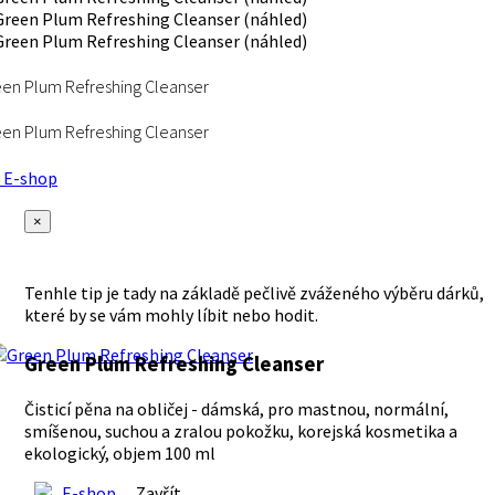
en Plum Refreshing Cleanser
en Plum Refreshing Cleanser
E-shop
×
Tenhle tip je tady na základě pečlivě zváženého výběru dárků,
které by se vám mohly líbit nebo hodit.
Green Plum Refreshing Cleanser
Čisticí pěna na obličej - dámská, pro mastnou, normální,
smíšenou, suchou a zralou pokožku, korejská kosmetika a
ekologický, objem 100 ml
E-shop
Zavřít