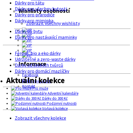
Dárky pro tátu
Dárky pro všechny bytosti
Wishlisty osobností
Dárky pro prarodiče
Dárky pro miminka
Zobrazit všechny wishlisty
Dárky do bytu
Dárky pro nastávající maminky
Férové, bio a eko dárky
Udržitelné a zero-waste dárky
Informace
Dárky od českých tvůrců
Dárky pro domácí mazlíčky
Facebook
Aktuální kolekce
O nás
Podmínky použití
Kontakt
Pro muže
Adventní kalendáře
Dárky do 300 Kč
Podzimní nutnosti
Voňavá kolekce
Zobrazit všechny kolekce