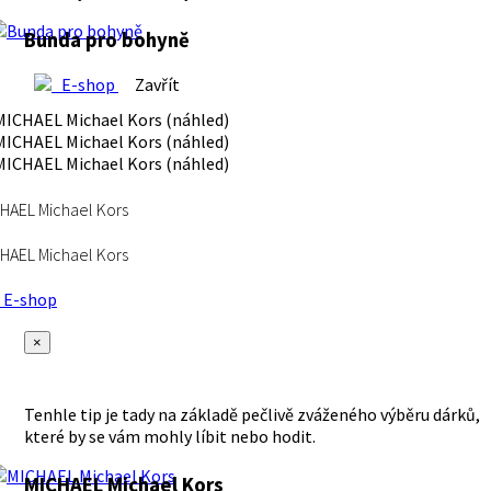
Bunda pro bohyně
E-shop
Zavřít
HAEL Michael Kors
HAEL Michael Kors
E-shop
×
Tenhle tip je tady na základě pečlivě zváženého výběru dárků,
které by se vám mohly líbit nebo hodit.
MICHAEL Michael Kors