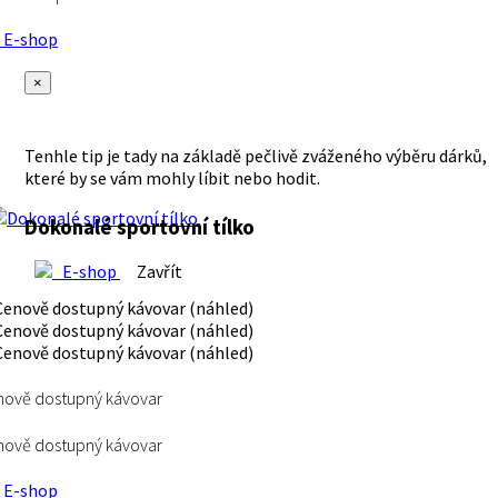
E-shop
×
Tenhle tip je tady na základě pečlivě zváženého výběru dárků,
které by se vám mohly líbit nebo hodit.
Dokonalé sportovní tílko
E-shop
Zavřít
ově dostupný kávovar
ově dostupný kávovar
E-shop