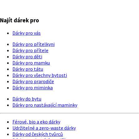
Najít dárek pro
Dárky pro vás
Dárky pro přítelkyni
Dárky pro přítele
Dárky pro děti
Dárky pro mamku
Dárky pro tátu
Dárky pro všechny bytosti
Dárky pro prarodiče
Dárky pro miminka
Dárky do bytu
Dárky pro nastávající maminky
Férové, bio a eko dárky
Udržitelné a zero-waste dárky
Dárky od českých tvůrců