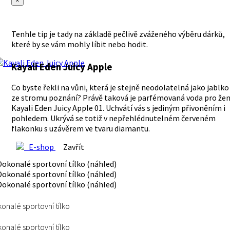
×
Tenhle tip je tady na základě pečlivě zváženého výběru dárků,
které by se vám mohly líbit nebo hodit.
Kayali Eden Juicy Apple
Co byste řekli na vůni, která je stejně neodolatelná jako jablko
ze stromu poznání? Právě taková je parfémovaná voda pro že
Kayali Eden Juicy Apple 01. Uchvátí vás s jediným přivoněním i
pohledem. Ukrývá se totiž v nepřehlédnutelném červeném
flakonku s uzávěrem ve tvaru diamantu.
E-shop
Zavřít
onalé sportovní tílko
onalé sportovní tílko