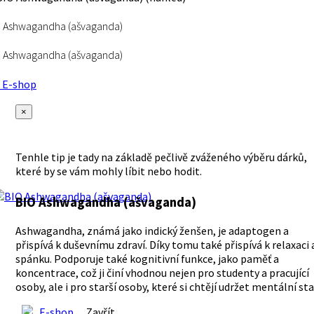
 Ashwagandha (ašvaganda)
 Ashwagandha (ašvaganda)
E-shop
×
Tenhle tip je tady na základě pečlivě zváženého výběru dárků,
které by se vám mohly líbit nebo hodit.
BIO Ashwagandha (ašvaganda)
Ashwagandha, známá jako indický ženšen, je adaptogen a
přispívá k duševnímu zdraví. Díky tomu také přispívá k relaxaci 
spánku. Podporuje také kognitivní funkce, jako paměť a
koncentrace, což ji činí vhodnou nejen pro studenty a pracující
osoby, ale i pro starší osoby, které si chtějí udržet mentální sta
E-shop
Zavřít