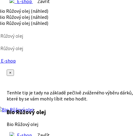
E-shop
Zavřít
 Růžový olej
 Růžový olej
E-shop
×
Tenhle tip je tady na základě pečlivě zváženého výběru dárků,
které by se vám mohly líbit nebo hodit.
Bio Růžový olej
Bio Růžový olej
E-shop
Zavřít