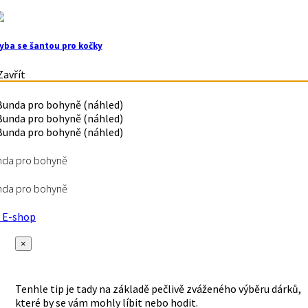
yba se šantou pro kočky
avřít
nda pro bohyně
nda pro bohyně
E-shop
×
Tenhle tip je tady na základě pečlivě zváženého výběru dárků,
které by se vám mohly líbit nebo hodit.