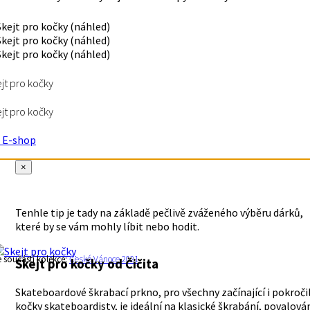
jt pro kočky
jt pro kočky
E-shop
×
Tenhle tip je tady na základě pečlivě zváženého výběru dárků,
které by se vám mohly líbit nebo hodit.
e součástí kolekce:
České Vánoce 2021
Skejt pro kočky
od Čičita
Skateboardové škrabací prkno, pro všechny začínající i pokroči
kočky skateboardisty, je ideální na klasické škrabání, povalová