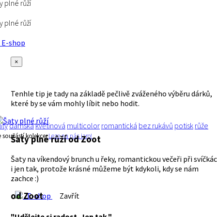
y plné růží
y plné růží
E-shop
×
Tenhle tip je tady na základě pečlivě zváženého výběru dárků,
které by se vám mohly líbit nebo hodit.
aty
dámská
květinová
multicolor
romantická
bez rukávů
potisk
růže
e součástí kolekce:
Leze na nás jaro!
Šaty plné růží
od Zoot
Šaty na víkendový brunch u řeky, romantickou večeři při svíčká
i jen tak, protože krásné můžeme být kdykoli, kdy se nám
zachce :)
od Zoot
E-shop
Zavřít
"Udělejte si radost. Jen tak."