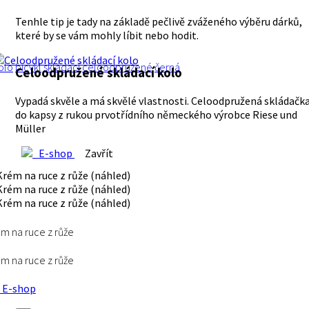
Tenhle tip je tady na základě pečlivě zváženého výběru dárků,
které by se vám mohly líbit nebo hodit.
olo
bicykl
skládací
celoodpružené
černá
Celoodpružené skládací kolo
Vypadá skvěle a má skvělé vlastnosti. Celoodpružená skládačk
do kapsy z rukou prvotřídního německého výrobce Riese und
Müller
E-shop
Zavřít
m na ruce z růže
m na ruce z růže
E-shop