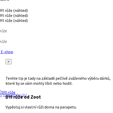
 růže
 růže
E-shop
×
Tenhle tip je tady na základě pečlivě zváženého výběru dárků,
které by se vám mohly líbit nebo hodit.
IY
růže
pěstování
DYI růže
od Zoot
Vypěstuj si vlastní růži doma na parapetu.