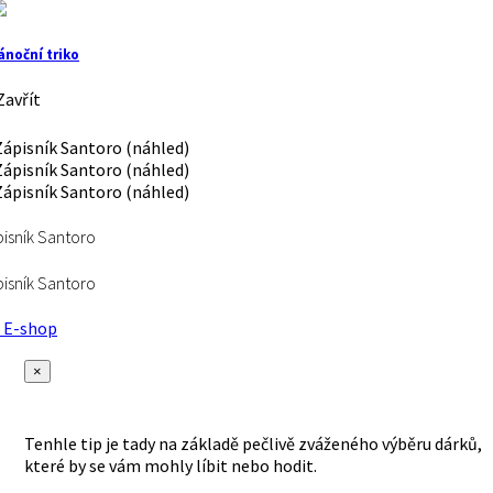
ánoční triko
avřít
isník Santoro
isník Santoro
E-shop
×
Tenhle tip je tady na základě pečlivě zváženého výběru dárků,
které by se vám mohly líbit nebo hodit.