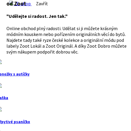
od Zoot
E-shop
Zavřít
"Udělejte si radost. Jen tak."
Online obchod plný radosti. Udělat si ji můžete krásným
módním kouskem nebo pořízením originálních věcí do bytů.
Najdete tady také ryze české kolekce a originální módu pod
labely Zoot Lokál a Zoot Originál. A díky Zoot Dobro můžete
svým nákupem podpořit dobrou věc.
onožky s autíčky
aňka
řpytivé psaníčko