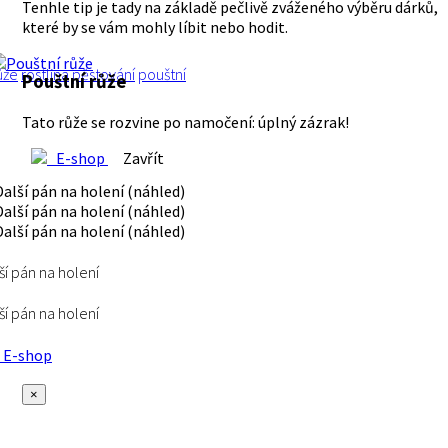
Tenhle tip je tady na základě pečlivě zváženého výběru dárků,
které by se vám mohly líbit nebo hodit.
ůže
rostlina
pěstování
pouštní
Pouštní růže
Tato růže se rozvine po namočení: úplný zázrak!
E-shop
Zavřít
ší pán na holení
ší pán na holení
E-shop
×