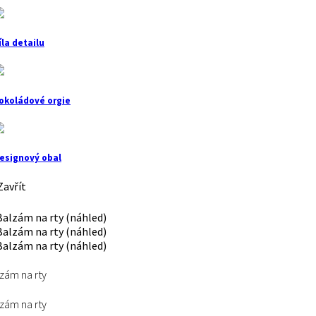
íla detailu
okoládové orgie
esignový obal
avřít
zám na rty
zám na rty