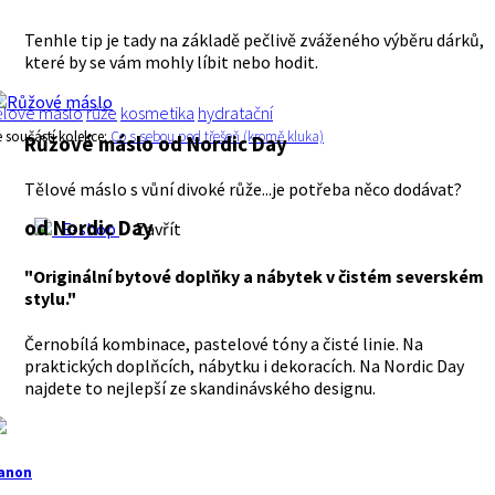
Tenhle tip je tady na základě pečlivě zváženého výběru dárků,
které by se vám mohly líbit nebo hodit.
ělové máslo
růže
kosmetika
hydratační
e součástí kolekce:
Co s sebou pod třešeň (kromě kluka)
Růžové máslo
od Nordic Day
Tělové máslo s vůní divoké růže...je potřeba něco dodávat?
od Nordic Day
E-shop
Zavřít
"Originální bytové doplňky a nábytek v čistém severském
stylu."
Černobílá kombinace, pastelové tóny a čisté linie. Na
praktických doplňcích, nábytku i dekoracích. Na Nordic Day
najdete to nejlepší ze skandinávského designu.
anon