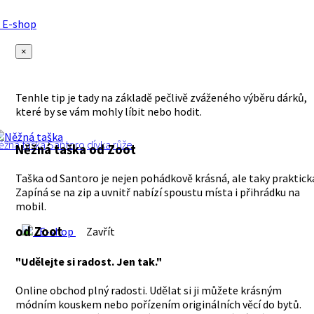
E-shop
×
Tenhle tip je tady na základě pečlivě zváženého výběru dárků,
které by se vám mohly líbit nebo hodit.
ěžná
taška
Santoro
dívka
růže
Něžná taška
od Zoot
Taška od Santoro je nejen pohádkově krásná, ale taky praktick
Zapíná se na zip a uvnitř nabízí spoustu místa i přihrádku na
mobil.
od Zoot
E-shop
Zavřít
"Udělejte si radost. Jen tak."
Online obchod plný radosti. Udělat si ji můžete krásným
módním kouskem nebo pořízením originálních věcí do bytů.