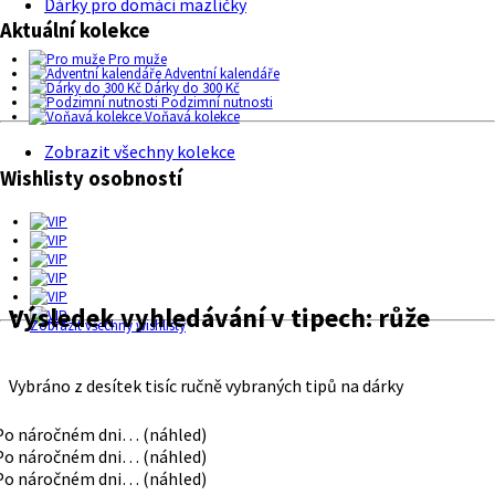
Dárky pro domácí mazlíčky
Aktuální kolekce
Pro muže
Adventní kalendáře
Dárky do 300 Kč
Podzimní nutnosti
Voňavá kolekce
Zobrazit všechny kolekce
Wishlisty osobností
Výsledek vyhledávání v tipech:
růže
Zobrazit všechny wishlisty
Vybráno z desítek tisíc ručně vybraných tipů na dárky