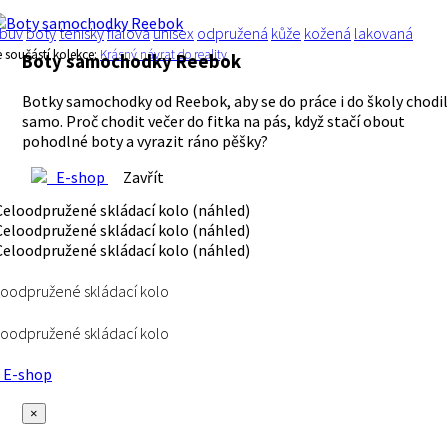
buv
boty
tenisky
fialová
unisex
odpružená
kůže
kožená
lakovaná
e součástí kolekce:
Krásný návrat do reality
Boty samochodky Reebok
Botky samochodky od Reebok, aby se do práce i do školy chodi
samo. Proč chodit večer do fitka na pás, když stačí obout
pohodlné boty a vyrazit ráno pěšky?
E-shop
Zavřít
oodpružené skládací kolo
oodpružené skládací kolo
E-shop
×