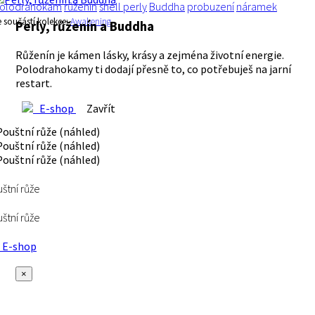
olodrahokam
růženín
shell perly
Buddha
probuzení
náramek
e součástí kolekce:
Awakening
Perly, růženín a Buddha
Růženín je kámen lásky, krásy a zejména životní energie.
Polodrahokamy ti dodají přesně to, co potřebuješ na jarní
restart.
E-shop
Zavřít
štní růže
štní růže
E-shop
×