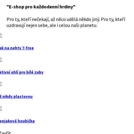
"E-shop pro každodenní hrdiny"
Pro ty, kteří nečekají, až něco udělá někdo jiný. Pro ty, kteří
uzdravují nejen sebe, ale i celou naši planetu.
ak na nehty 7-free
ktivní uhlí pro bílé zuby
ž nikdy plastovou
onjaková houbička
avřít