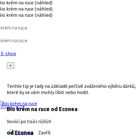
 krém na ruce
 krém na ruce
E-shop
×
Tenhle tip je tady na základě pečlivě zváženého výběru dárků,
které by se vám mohly líbit nebo hodit.
rém
bio
růže
Bio krém na ruce
od Econea
Vonící po tisíci růžích
od Econea
E-shop
Zavřít