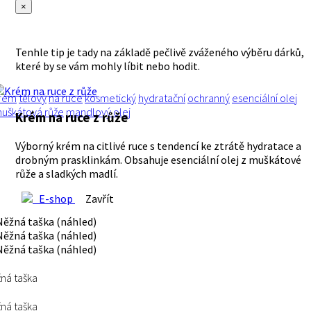
×
Tenhle tip je tady na základě pečlivě zváženého výběru dárků,
které by se vám mohly líbit nebo hodit.
rém
tělový
na ruce
kosmetický
hydratační
ochranný
esenciální olej
uškátová růže
mandlový olej
Krém na ruce z růže
Výborný krém na citlivé ruce s tendencí ke ztrátě hydratace a
drobným prasklinkám. Obsahuje esenciální olej z muškátové
růže a sladkých madlí.
E-shop
Zavřít
ná taška
ná taška