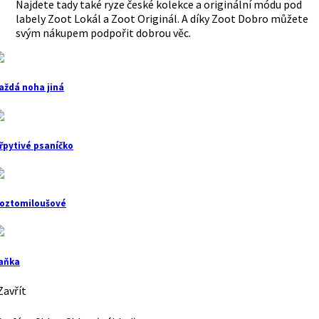
Najdete tady také ryze české kolekce a originální módu pod
labely Zoot Lokál a Zoot Originál. A díky Zoot Dobro můžete
svým nákupem podpořit dobrou věc.
aždá noha jiná
řpytivé psaníčko
oztomiloušové
aňka
avřít