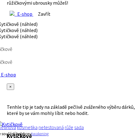
růžičkovými ubrousky můžeš!
E-shop
Zavřít
ičkově
ičkově
E-shop
×
Tenhle tip je tady na základě pečlivě zváženého výběru dárků,
které by se vám mohly líbit nebo hodit.
větinová
kosmetika
netestovaná
růže
sada
e součástí kolekce:
Awakening
Kytičkově