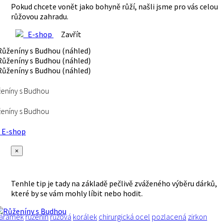
Pokud chcete vonět jako bohyně růží, našli jsme pro vás celou
růžovou zahradu.
E-shop
Zavřít
eníny s Budhou
eníny s Budhou
E-shop
×
Tenhle tip je tady na základě pečlivě zváženého výběru dárků,
které by se vám mohly líbit nebo hodit.
áramek
růženín
růžová
korálek
chirurgická ocel
pozlacená
zirkon