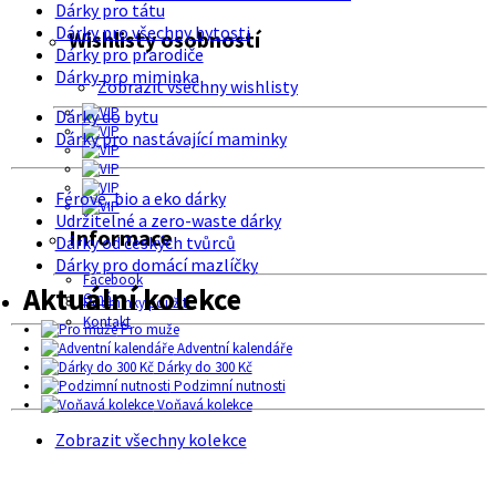
Dárky pro tátu
Dárky pro všechny bytosti
Wishlisty osobností
Dárky pro prarodiče
Dárky pro miminka
Zobrazit všechny wishlisty
Dárky do bytu
Dárky pro nastávající maminky
Férové, bio a eko dárky
Udržitelné a zero-waste dárky
Informace
Dárky od českých tvůrců
Dárky pro domácí mazlíčky
Facebook
Aktuální kolekce
O nás
Podmínky použití
Kontakt
Pro muže
Adventní kalendáře
Dárky do 300 Kč
Podzimní nutnosti
Voňavá kolekce
Zobrazit všechny kolekce