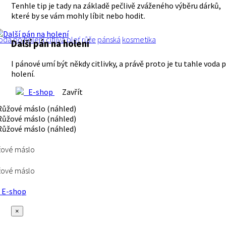
Tenhle tip je tady na základě pečlivě zváženého výběru dárků,
které by se vám mohly líbit nebo hodit.
oda po holení
citlivá pleť
růže
pánská
kosmetika
Další pán na holení
I pánové umí být někdy citlivky, a právě proto je tu tahle voda 
holení.
E-shop
Zavřít
žové máslo
žové máslo
E-shop
×