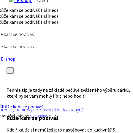
E-shop
Zavřít
e kam se podíváš
e kam se podíváš
E-shop
×
Tenhle tip je tady na základě pečlivě zváženého výběru dárků,
které by se vám mohly líbit nebo hodit.
brousky
papírový ubrousek
růže
do kuchyně
e součástí kolekce:
Awakening
Růže kam se podíváš
Kdo říká, že si nemůžeš jaro nastěhovat do kuchyně? S