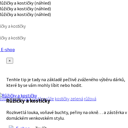
ičky a kostičky
ičky a kostičky
E-shop
×
Tenhle tip je tady na základě pečlivě zváženého výběru dárků,
které by se vám mohly líbit nebo hodit.
ástěra
kuchyňská zástěra
růže
kostičky
zelená
růžová
Růžičky a kostičky
Rozkvetlá louka, voňavé buchty, peřiny na okně… a zástěrka v
domáckém venkovském stylu.