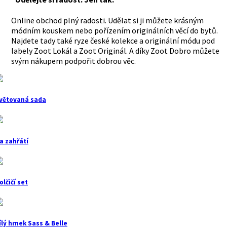
Online obchod plný radosti. Udělat si ji můžete krásným
módním kouskem nebo pořízením originálních věcí do bytů.
Najdete tady také ryze české kolekce a originální módu pod
labely Zoot Lokál a Zoot Originál. A díky Zoot Dobro můžete
svým nákupem podpořit dobrou věc.
větovaná sada
a zahřátí
olčičí set
ílý hrnek Sass & Belle