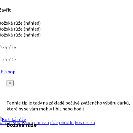
avřít
ská růže
ská růže
E-shop
×
Tenhle tip je tady na základě pečlivě zváženého výběru dárků,
které by se vám mohly líbit nebo hodit.
oaletní voda
vůně
dámská
růže
přírodní
kosmetika
Božská růže