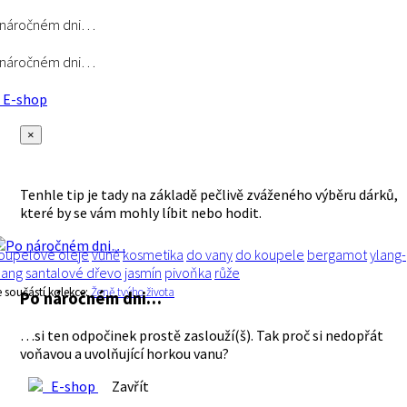
 náročném dni…
 náročném dni…
E-shop
×
Tenhle tip je tady na základě pečlivě zváženého výběru dárků,
které by se vám mohly líbit nebo hodit.
oupelové oleje
vůně
kosmetika
do vany
do koupele
bergamot
ylang-
lang
santalové dřevo
jasmín
pivoňka
růže
e součástí kolekce:
Ženě tvýho života
Po náročném dni…
…si ten odpočinek prostě zaslouží(š). Tak proč si nedopřát
voňavou a uvolňující horkou vanu?
E-shop
Zavřít