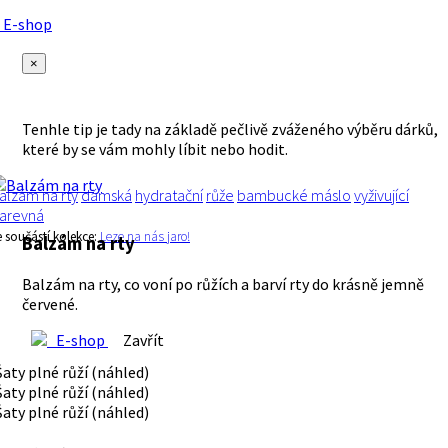
E-shop
×
Tenhle tip je tady na základě pečlivě zváženého výběru dárků,
které by se vám mohly líbit nebo hodit.
alzám na rty
dámská
hydratační
růže
bambucké máslo
vyživující
arevná
e součástí kolekce:
Leze na nás jaro!
Balzám na rty
Balzám na rty, co voní po růžích a barví rty do krásně jemně
červené.
E-shop
Zavřít