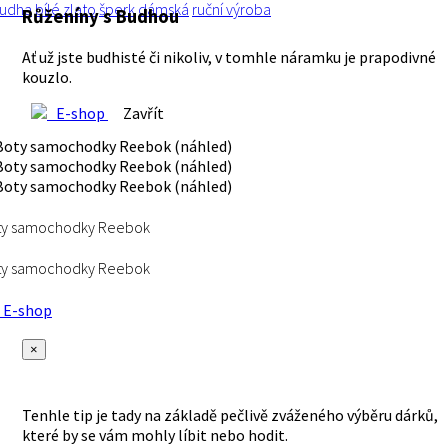
udha
bílé zlato
šperk
dámská
ruční výroba
Růženíny s Budhou
Ať už jste budhisté či nikoliv, v tomhle náramku je prapodivné
kouzlo.
E-shop
Zavřít
ty samochodky Reebok
ty samochodky Reebok
E-shop
×
Tenhle tip je tady na základě pečlivě zváženého výběru dárků,
které by se vám mohly líbit nebo hodit.