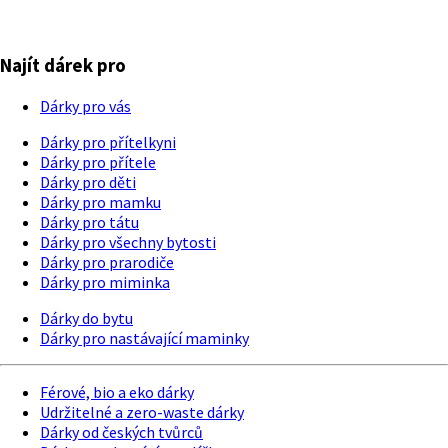
Najít dárek pro
Dárky pro vás
Dárky pro přítelkyni
Dárky pro přítele
Dárky pro děti
Dárky pro mamku
Dárky pro tátu
Dárky pro všechny bytosti
Dárky pro prarodiče
Dárky pro miminka
Dárky do bytu
Dárky pro nastávající maminky
Férové, bio a eko dárky
Udržitelné a zero-waste dárky
Dárky od českých tvůrců