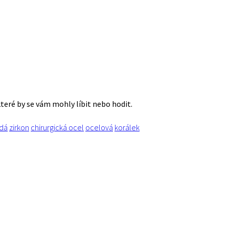
které by se vám mohly líbit nebo hodit.
dá
zirkon
chirurgická ocel
ocelová
korálek