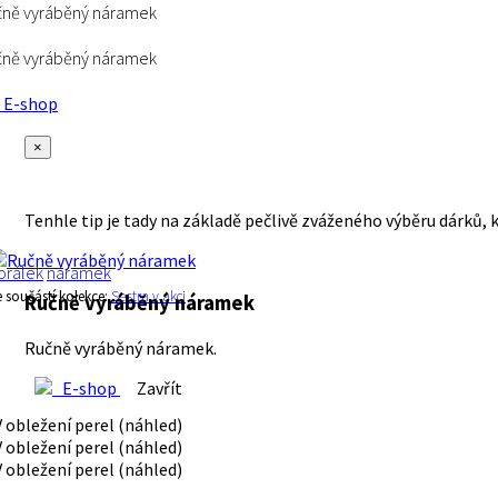
čně vyráběný náramek
čně vyráběný náramek
E-shop
×
Tenhle tip je tady na základě pečlivě zváženého výběru dárků, 
orálek
náramek
e součástí kolekce:
Sestra v akci
Ručně vyráběný náramek
Ručně vyráběný náramek.
E-shop
Zavřít