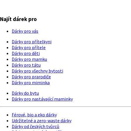
Najít dárek pro
Dárky pro vás
Dárky pro přítelkyni
Dárky pro přítele
Dárky pro děti
Dárky pro mamku
Dárky pro tátu
Dárky pro všechny bytosti
Dárky pro prarodiče
Dárky pro miminka
Dárky do bytu
Dárky pro nastávající maminky
Férové, bio a eko dárky
Udržitelné a zero-waste dárky
Dárky od českých tvůrců