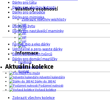
Dárky pro tátu
Dárky pro všechny bytosti
Wishlisty osobností
Dárky pro prarodiče
Dárky pro miminka
Zobrazit všechny wishlisty
Dárky do bytu
Dárky pro nastávající maminky
Férové, bio a eko dárky
Udržitelné a zero-waste dárky
Informace
Dárky od českých tvůrců
Dárky pro domácí mazlíčky
Facebook
Aktuální kolekce
O nás
Podmínky použití
Kontakt
Pro muže
Adventní kalendáře
Dárky do 300 Kč
Podzimní nutnosti
Voňavá kolekce
Zobrazit všechny kolekce