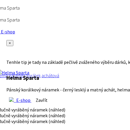
lma Sparta
lma Sparta
E-shop
×
Tenhle tip je tady na základě pečlivě zváženého výběru dárků, 
erná
náramek
korálek
achátová
Helma Sparta
Pánský korálkový náramek - černý lesklý a matný achát, helma 
E-shop
Zavřít