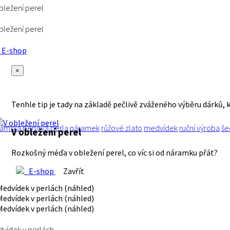
bležení perel
bležení perel
E-shop
×
Tenhle tip je tady na základě pečlivě zváženého výběru dárků, 
ámská
perlová
perla
náramek
růžové zlato
medvídek
ruční výroba
še
V obležení perel
Rozkošný méďa v obležení perel, co víc si od náramku přát?
E-shop
Zavřít
vídek v perlách