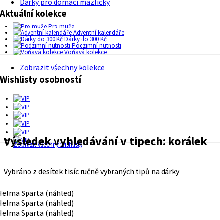
Dárky pro domácí mazlíčky
Aktuální kolekce
Pro muže
Adventní kalendáře
Dárky do 300 Kč
Podzimní nutnosti
Voňavá kolekce
Zobrazit všechny kolekce
Wishlisty osobností
Výsledek vyhledávání v tipech:
korálek
Zobrazit všechny wishlisty
Vybráno z desítek tisíc ručně vybraných tipů na dárky