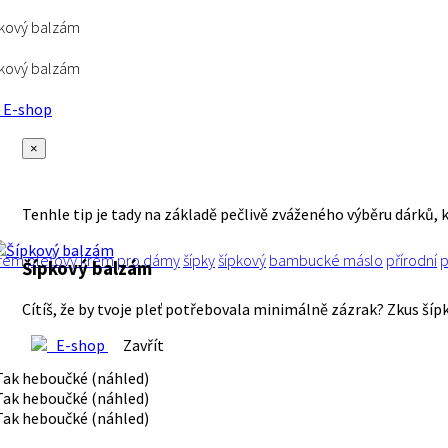
kový balzám
kový balzám
E-shop
×
Tenhle tip je tady na základě pečlivě zváženého výběru dárků, 
rém
pleťový krém
pro dámy
šípky
šípkový
bambucké máslo
přírodní
p
Šípkový balzám
Cítíš, že by tvoje pleť potřebovala minimálně zázrak? Zkus šíp
E-shop
Zavřít