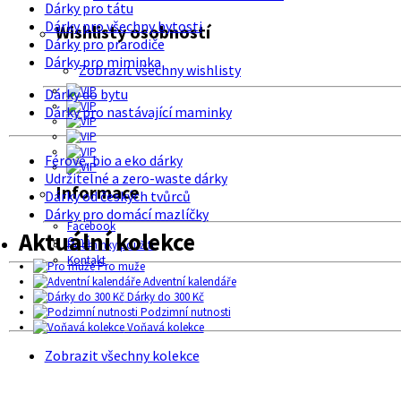
Dárky pro tátu
Dárky pro všechny bytosti
Wishlisty osobností
Dárky pro prarodiče
Dárky pro miminka
Zobrazit všechny wishlisty
Dárky do bytu
Dárky pro nastávající maminky
Férové, bio a eko dárky
Udržitelné a zero-waste dárky
Informace
Dárky od českých tvůrců
Dárky pro domácí mazlíčky
Facebook
Aktuální kolekce
O nás
Podmínky použití
Kontakt
Pro muže
Adventní kalendáře
Dárky do 300 Kč
Podzimní nutnosti
Voňavá kolekce
Zobrazit všechny kolekce