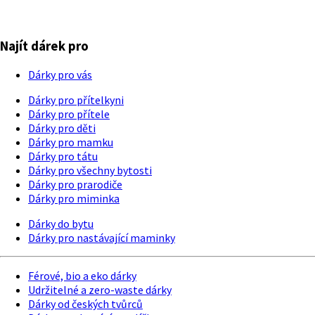
Najít dárek pro
Dárky pro vás
Dárky pro přítelkyni
Dárky pro přítele
Dárky pro děti
Dárky pro mamku
Dárky pro tátu
Dárky pro všechny bytosti
Dárky pro prarodiče
Dárky pro miminka
Dárky do bytu
Dárky pro nastávající maminky
Férové, bio a eko dárky
Udržitelné a zero-waste dárky
Dárky od českých tvůrců