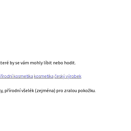
které by se vám mohly líbit nebo hodit.
řírodní kosmetika
kosmetika
český výrobek
ky, přírodní všelék (zejména) pro zralou pokožku.