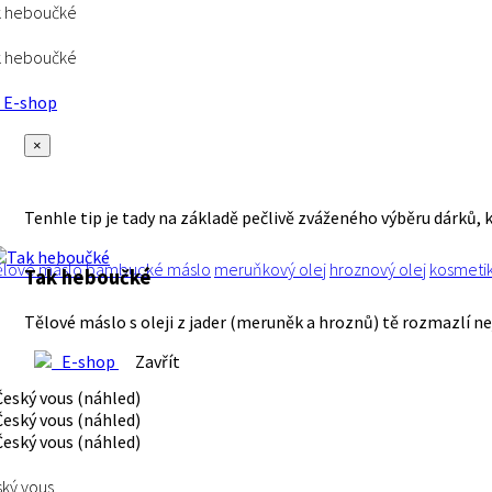
k heboučké
k heboučké
E-shop
×
Tenhle tip je tady na základě pečlivě zváženého výběru dárků, 
ělové máslo
bambucké máslo
meruňkový olej
hroznový olej
kosmeti
Tak heboučké
Tělové máslo s oleji z jader (meruněk a hroznů) tě rozmazlí ne
E-shop
Zavřít
ký vous