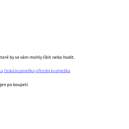
které by se vám mohly líbit nebo hodit.
ka
česká kosmetika
přírodní kosmetika
jen po koupeli.