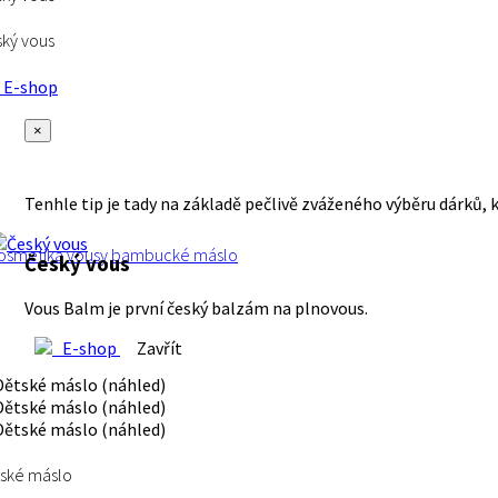
ký vous
E-shop
×
Tenhle tip je tady na základě pečlivě zváženého výběru dárků, 
osmetika
vousy
bambucké máslo
Český vous
Vous Balm je první český balzám na plnovous.
E-shop
Zavřít
ské máslo