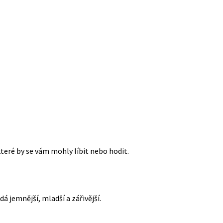
které by se vám mohly líbit nebo hodit.
á jemnější, mladší a zářivější.