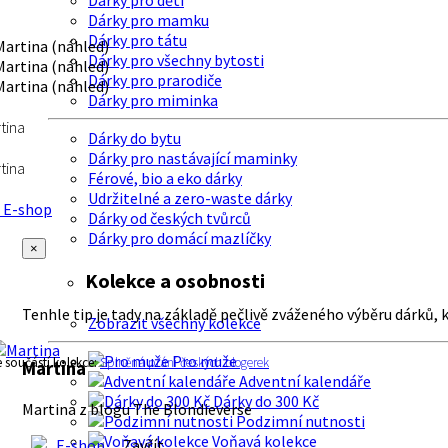
Dárky pro děti
Dárky pro mamku
Dárky pro tátu
Dárky pro všechny bytosti
Dárky pro prarodiče
Dárky pro miminka
tina
Dárky do bytu
Dárky pro nastávající maminky
tina
Férové, bio a eko dárky
Udržitelné a zero-waste dárky
E-shop
Dárky od českých tvůrců
Dárky pro domácí mazlíčky
×
Kolekce a osobnosti
Tenhle tip je tady na základě pečlivě zváženého výběru dárků, 
Zobrazit všechny kolekce
Pro muže
e součástí kolekce:
Splněná přání českých blogerek
Martina
Adventní kalendáře
Dárky do 300 Kč
Martina z blogu The Blondieverse
Podzimní nutnosti
Voňavá kolekce
E-shop
Zavřít