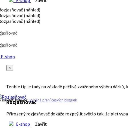
E-shop
Zavřít
zjasňovač
zjasňovač
E-shop
×
Tenhle tip je tady na základě pečlivě zváženého výběru dárků, 
e součástí kolekce:
Splněná přání českých blogerek
Rozjasňovač
Přirozený rozjasňovač dokáže rozptýlit světlo tak, že pleť vypad
E-shop
Zavřít