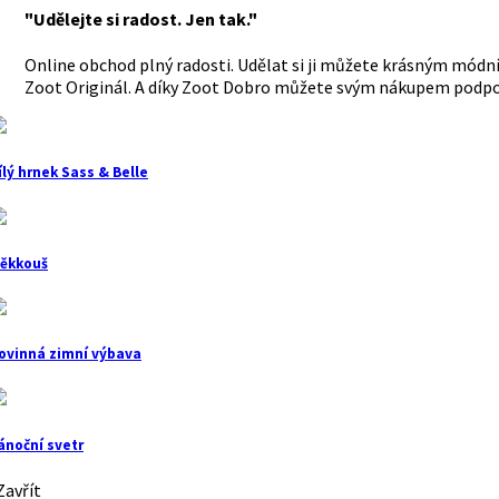
"Udělejte si radost. Jen tak."
Online obchod plný radosti. Udělat si ji můžete krásným módní
Zoot Originál. A díky Zoot Dobro můžete svým nákupem podpoř
ílý hrnek Sass & Belle
ěkkouš
ovinná zimní výbava
ánoční svetr
avřít