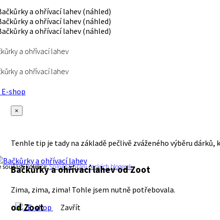
kůrky a ohřívací lahev
kůrky a ohřívací lahev
E-shop
×
Tenhle tip je tady na základě pečlivě zváženého výběru dárků, 
e součástí kolekce:
Splněná přání českých blogerek
Bačkůrky a ohřívací lahev
od Zoot
Zima, zima, zima! Tohle jsem nutně potřebovala.
od Zoot
E-shop
Zavřít