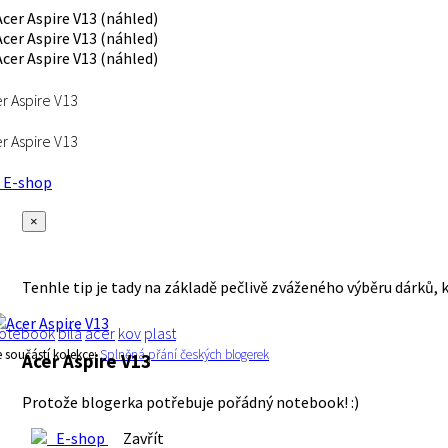
r Aspire V13
r Aspire V13
E-shop
×
Tenhle tip je tady na základě pečlivě zváženého výběru dárků, 
otebook
bílá
acer
kov
plast
e součástí kolekce:
Splněná přání českých blogerek
Acer Aspire V13
Protože blogerka potřebuje pořádný notebook! :)
E-shop
Zavřít