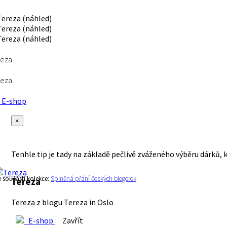
reza
reza
E-shop
×
Tenhle tip je tady na základě pečlivě zváženého výběru dárků, 
e součástí kolekce:
Splněná přání českých blogerek
Tereza
Tereza z blogu Tereza in Oslo
E-shop
Zavřít