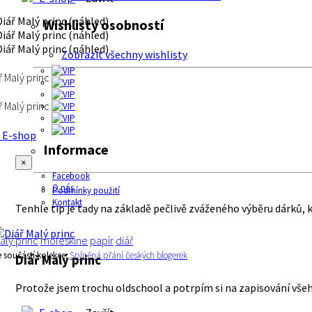
Wishlisty osobností
Zobrazit všechny wishlisty
ř Malý princ
ř Malý princ
E-shop
Informace
×
Facebook
O nás
Podmínky použití
Kontakt
Tenhle tip je tady na základě pečlivě zváženého výběru dárků, 
alý princ
moleskine
papír
diář
e součástí kolekce:
Splněná přání českých blogerek
Diář Malý princ
Protože jsem trochu oldschool a potrpím si na zapisování všeh