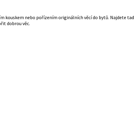
m kouskem nebo pořízením originálních věcí do bytů. Najdete tady
it dobrou věc.