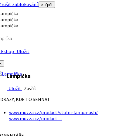
rušit zablokování
× Zpět
mpička
Eshop
Uložit
×
Lampička
Uložit
Zavřít
DKAZY, KDE TO SEHNAT
www.muzza.cz/product/stolni-lampa-ash/
www.muzza.cz/product…
OMENTÁŘE