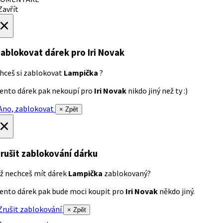
avřít
×
ablokovat dárek
pro Iri Novak
hceš si zablokovat
Lampička
?
ento dárek pak nekoupí pro
Iri Novak
nikdo jiný než ty :)
no, zablokovat
× Zpět
×
rušit zablokování dárku
ž nechceš mít dárek
Lampička
zablokovaný?
ento dárek pak bude moci koupit pro
Iri Novak
někdo jiný.
rušit zablokování
× Zpět