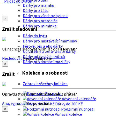
Dárky pro děti
Přidat do přátel
Dárky pro mamku
Dárky pro tátu
Dárky pro všechny bytosti
×
Dárky pro prarodiče
Dárky pro miminka
Zrušit sledování
Dárky do bytu
Dárky pro nastávající maminky
Férové, bio a eko dárky
Už nechceš sledovat wishlist od
Iri Novak
?
Udržitelné a zero-waste dárky
Dárky od českých tvůrců
Nesledovat
Nechat, jak to je
Dárky pro domácí mazlíčky
×
Kolekce a osobnosti
Zrušit
Zobrazit všechny kolekce
Pro muže
Opravdu chceš vyjmout
Iri Novak
z přátel?
Adventní kalendáře
Ano, vyjmout
Ne, ponechat
Dárky do 300 Kč
Podzimní nutnosti
×
Voňavá kolekce