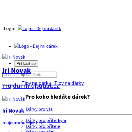
Login
Přihlásit se
Iri Novak
Tipy na dárky
Tipy na dárky
mujdummujsquat.cz
Pro koho hledáte dárek?
Dárky pro vás
Iri Novak
Dárky pro přítelkyni
mujdummujsquat.cz
Dárky pro přítele