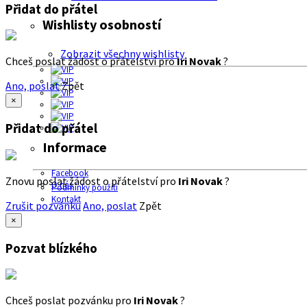
Přidat do přátel
Wishlisty osobností
Zobrazit všechny wishlisty
Chceš poslat žádost o přátelství pro
Iri Novak
?
Ano, poslat
Zpět
×
Přidat do přátel
Informace
Facebook
Znovu poslat žádost o přátelství pro
Iri Novak
?
O nás
Podmínky použití
Kontakt
Zrušit pozvánku
Ano, poslat
Zpět
×
Pozvat blízkého
Chceš poslat pozvánku pro
Iri Novak
?