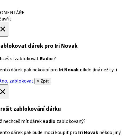
OMENTÁŘE
avřít
×
ablokovat dárek
pro Iri Novak
hceš si zablokovat
Radio
?
ento dárek pak nekoupí pro
Iri Novak
nikdo jiný než ty :)
no, zablokovat
× Zpět
×
rušit zablokování dárku
ž nechceš mít dárek
Radio
zablokovaný?
ento dárek pak bude moci koupit pro
Iri Novak
někdo jiný.