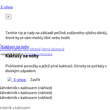
E-shop
×
Tenhle tip je tady na základě pečlivě zváženého výběru dárků,
které by se vám mohly líbit nebo hodit.
onožka
kaktus
bílá
zelená
černá
silonová
e součástí kolekce:
Ponožková hitparáda
Kaktusy na nohy
Průhledné ponožky a ještě plné kaktusů. Silnoky se potkaly s
divokým západem.
E-shop
Zavřít
rdelník s kaktusem