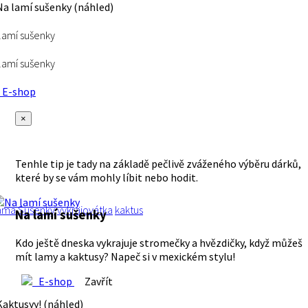
lamí sušenky
lamí sušenky
E-shop
×
Tenhle tip je tady na základě pečlivě zváženého výběru dárků,
které by se vám mohly líbit nebo hodit.
ama
Sušenky
vykrajovátka
kaktus
Na lamí sušenky
Kdo ještě dneska vykrajuje stromečky a hvězdičky, když můžeš
mít lamy a kaktusy? Napeč si v mexickém stylu!
E-shop
Zavřít