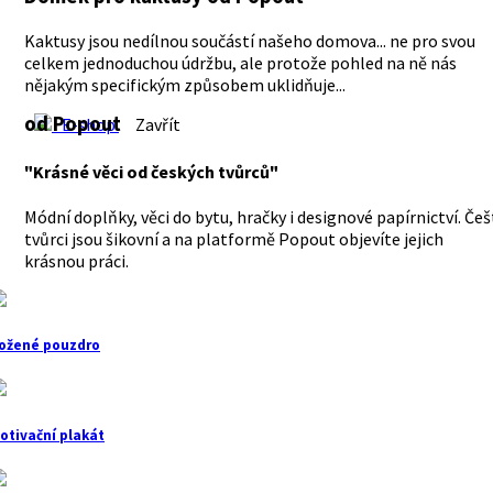
Kaktusy jsou nedílnou součástí našeho domova... ne pro svou
celkem jednoduchou údržbu, ale protože pohled na ně nás
nějakým specifickým způsobem uklidňuje...
od Popout
E-shop
Zavřít
"Krásné věci od českých tvůrců"
Módní doplňky, věci do bytu, hračky i designové papírnictví. Češ
tvůrci jsou šikovní a na platformě Popout objevíte jejich
krásnou práci.
ožené pouzdro
otivační plakát