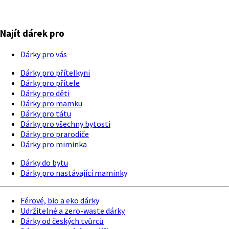
Najít dárek pro
Dárky pro vás
Dárky pro přítelkyni
Dárky pro přítele
Dárky pro děti
Dárky pro mamku
Dárky pro tátu
Dárky pro všechny bytosti
Dárky pro prarodiče
Dárky pro miminka
Dárky do bytu
Dárky pro nastávající maminky
Férové, bio a eko dárky
Udržitelné a zero-waste dárky
Dárky od českých tvůrců