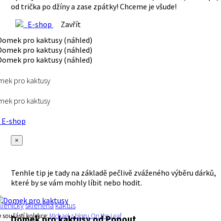
od trička po džíny a zase zpátky! Chceme je všude!
E-shop
Zavřít
ek pro kaktusy
ek pro kaktusy
E-shop
×
Tenhle tip je tady na základě pečlivě zváženého výběru dárků,
které by se vám mohly líbit nebo hodit.
kleníčky
skleněná
kaktus
e součástí kolekce:
Michael z blogu On the Leaf
Domek pro kaktusy
od Popout