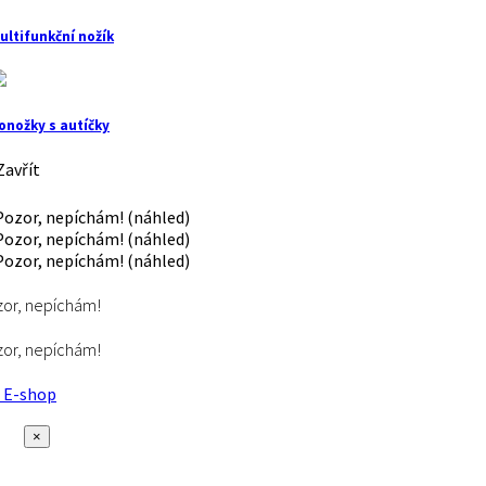
ultifunkční nožík
onožky s autíčky
avřít
or, nepíchám!
or, nepíchám!
E-shop
×