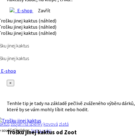
E-shop
Zavřít
šku jinej kaktus
šku jinej kaktus
E-shop
×
Tenhle tip je tady na základě pečlivě zváženého výběru dárků,
které by se vám mohly líbit nebo hodit.
aktus
stojan na šperky
kovová
zlatá
e součástí kolekce:
Sestra v akci
Trošku jinej kaktus
od Zoot