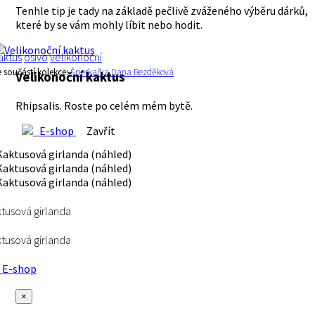
Tenhle tip je tady na základě pečlivě zváženého výběru dárků,
které by se vám mohly líbit nebo hodit.
aktus
osivo
velikonoční
e součástí kolekce:
Šperkařka Dana Bezděková
Velikonoční kaktus
Rhipsalis. Roste po celém mém bytě.
E-shop
Zavřít
tusová girlanda
tusová girlanda
E-shop
×