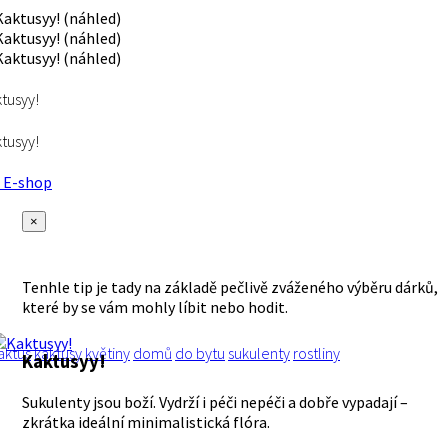
tusyy!
tusyy!
E-shop
×
Tenhle tip je tady na základě pečlivě zváženého výběru dárků,
které by se vám mohly líbit nebo hodit.
aktus
kaktusy
květiny
domů
do bytu
sukulenty
rostliny
Kaktusyy!
Sukulenty jsou boží. Vydrží i péči nepéči a dobře vypadají –
zkrátka ideální minimalistická flóra.