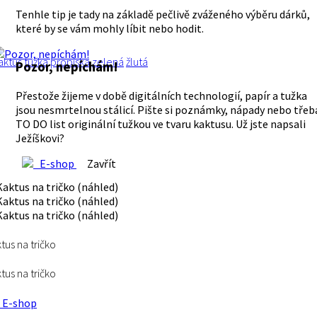
Tenhle tip je tady na základě pečlivě zváženého výběru dárků,
které by se vám mohly líbit nebo hodit.
aktus
tužka
propiska
zelená
žlutá
Pozor, nepíchám!
Přestože žijeme v době digitálních technologií, papír a tužka
jsou nesmrtelnou stálicí. Pište si poznámky, nápady nebo třeb
TO DO list originální tužkou ve tvaru kaktusu. Už jste napsali
Ježíškovi?
E-shop
Zavřít
tus na tričko
tus na tričko
E-shop