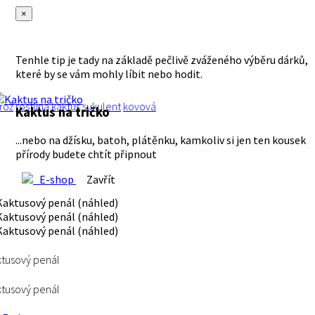
×
Tenhle tip je tady na základě pečlivě zváženého výběru dárků,
které by se vám mohly líbit nebo hodit.
rož
rostlina
kaktus
sukulent
kovová
Kaktus na tričko
...nebo na džísku, batoh, plátěnku, kamkoliv si jen ten kousek
přírody budete chtít připnout
E-shop
Zavřít
tusový penál
tusový penál