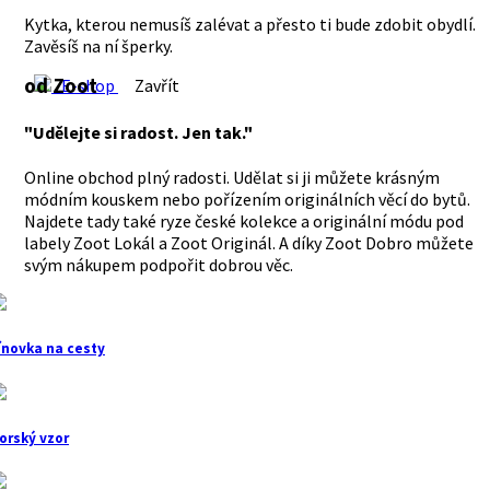
Kytka, kterou nemusíš zalévat a přesto ti bude zdobit obydlí.
Zavěsíš na ní šperky.
od Zoot
E-shop
Zavřít
"Udělejte si radost. Jen tak."
Online obchod plný radosti. Udělat si ji můžete krásným
módním kouskem nebo pořízením originálních věcí do bytů.
Najdete tady také ryze české kolekce a originální módu pod
labely Zoot Lokál a Zoot Originál. A díky Zoot Dobro můžete
svým nákupem podpořit dobrou věc.
ínovka na cesty
orský vzor