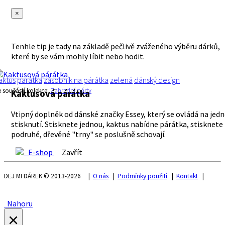
×
Tenhle tip je tady na základě pečlivě zváženého výběru dárků,
které by se vám mohly líbit nebo hodit.
aktus
parátka
zásobník na párátka
zelená
dánský design
e součástí kolekce:
Zahradní párty
Kaktusová párátka
Vtipný doplněk od dánské značky Essey, který se ovládá na jed
stisknutí. Stisknete jednou, kaktus nabídne párátka, stisknete
podruhé, dřevěné "trny" se poslušně schovají.
E-shop
Zavřít
DEJ MI DÁREK © 2013-2026 |
O nás
|
Podmínky použití
|
Kontakt
|
Nahoru
×