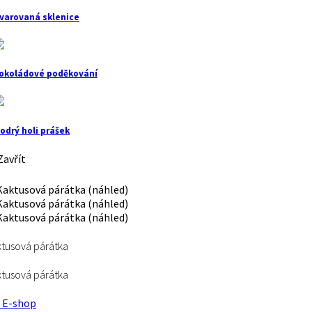
varovaná sklenice
okoládové poděkování
odrý holi prášek
avřít
tusová párátka
tusová párátka
E-shop