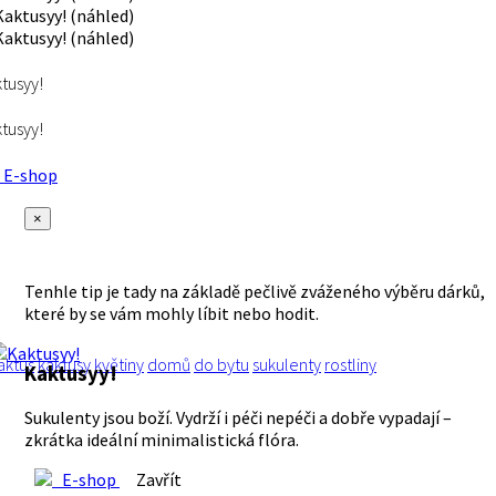
tusyy!
tusyy!
E-shop
×
Tenhle tip je tady na základě pečlivě zváženého výběru dárků,
které by se vám mohly líbit nebo hodit.
aktus
kaktusy
květiny
domů
do bytu
sukulenty
rostliny
Kaktusyy!
Sukulenty jsou boží. Vydrží i péči nepéči a dobře vypadají –
zkrátka ideální minimalistická flóra.
E-shop
Zavřít