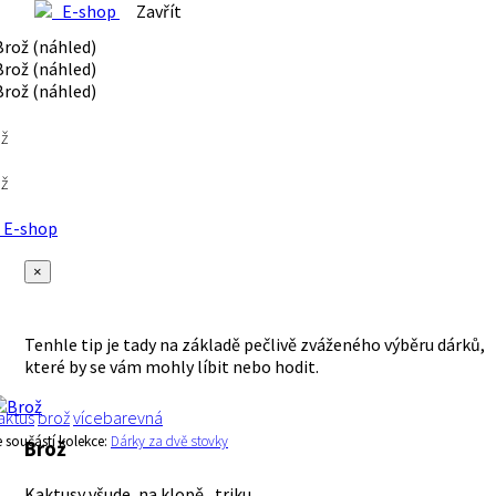
E-shop
Zavřít
ž
ž
E-shop
×
Tenhle tip je tady na základě pečlivě zváženého výběru dárků,
které by se vám mohly líbit nebo hodit.
aktus
brož
vícebarevná
e součástí kolekce:
Dárky za dvě stovky
Brož
Kaktusy všude, na klopě , triku...