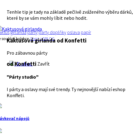
Tenhle tip je tady na základě pečlivě zváženého výběru dárků,
které by se vám mohly líbit nebo hodit.
aktus
girlanda
párty
párty doplňky
oslava
papír
e součástí kolekce:
Domi z DBLOG
Kaktusová girlanda
od Konfetti
Pro zábavnou párty
od Konfetti
E-shop
Zavřít
"Párty studio"
I párty a oslavy mají své trendy. Ty nejnovější nabízí eshop
Konffeti.
ávkovač nápojů