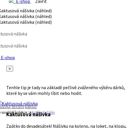
E-shop
Zavřít
tusová nášivka
tusová nášivka
E-shop
×
Tenhle tip je tady na základě pečlivě zváženého výběru dárků,
které by se vám mohly líbit nebo hodit.
ášivka
textilní
kaktus
e součástí kolekce:
Vykutálené dárky
Kaktusová nášivka
Zpátky do devadesátek! Nášivku na koleno, na loket, na klopu,