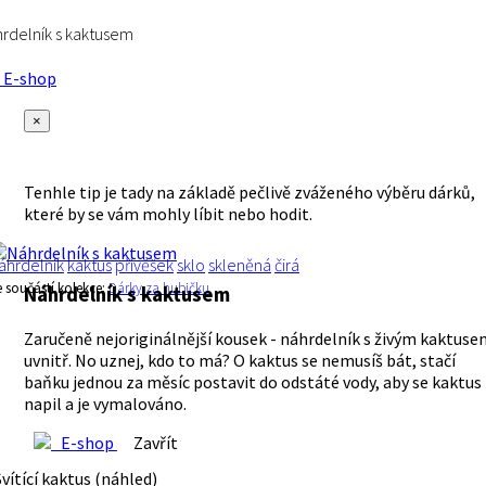
rdelník s kaktusem
E-shop
×
Tenhle tip je tady na základě pečlivě zváženého výběru dárků,
které by se vám mohly líbit nebo hodit.
áhrdelník
kaktus
přívěšek
sklo
skleněná
čirá
e součástí kolekce:
Dárky za hubičku
Náhrdelník s kaktusem
Zaručeně nejoriginálnější kousek - náhrdelník s živým kaktus
uvnitř. No uznej, kdo to má? O kaktus se nemusíš bát, stačí
baňku jednou za měsíc postavit do odstáté vody, aby se kaktus
napil a je vymalováno.
E-shop
Zavřít