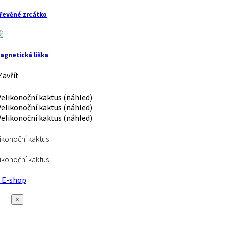
řevěné zrcátko
agnetická liška
avřít
ikonoční kaktus
ikonoční kaktus
E-shop
×