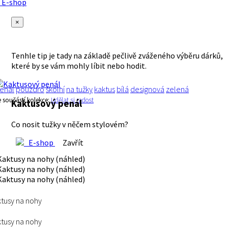
E-shop
×
Tenhle tip je tady na základě pečlivě zváženého výběru dárků,
které by se vám mohly líbit nebo hodit.
enál
pouzdro
školní
na tužky
kaktus
bílá
designová
zelená
e součástí kolekce:
Udělat si radost
Kaktusový penál
Co nosit tužky v něčem stylovém?
E-shop
Zavřít
tusy na nohy
tusy na nohy