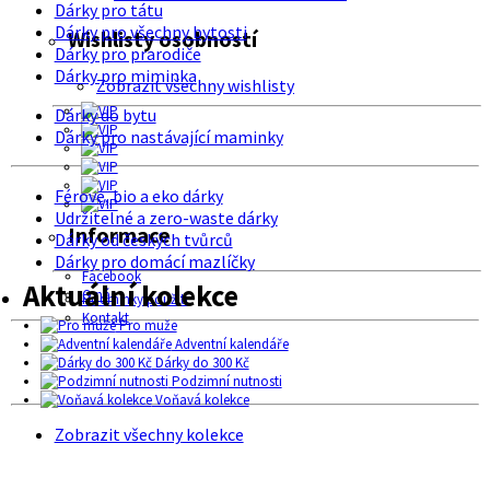
Dárky pro tátu
Dárky pro všechny bytosti
Wishlisty osobností
Dárky pro prarodiče
Dárky pro miminka
Zobrazit všechny wishlisty
Dárky do bytu
Dárky pro nastávající maminky
Férové, bio a eko dárky
Udržitelné a zero-waste dárky
Informace
Dárky od českých tvůrců
Dárky pro domácí mazlíčky
Facebook
Aktuální kolekce
O nás
Podmínky použití
Kontakt
Pro muže
Adventní kalendáře
Dárky do 300 Kč
Podzimní nutnosti
Voňavá kolekce
Zobrazit všechny kolekce