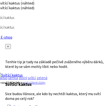
tící kaktus
tící kaktus
E-shop
×
Tenhle tip je tady na základě pečlivě zváženého výběru dárků,
které by se vám mohly líbit nebo hodit.
aktus
lampa
stolní
svítící
zelená
e součástí kolekce:
Vykutálené dárky
Svítící kaktus
Sice budou Vánoce, ale kdo by nechtěl kaktus, který mu svítí
doma po celý rok?