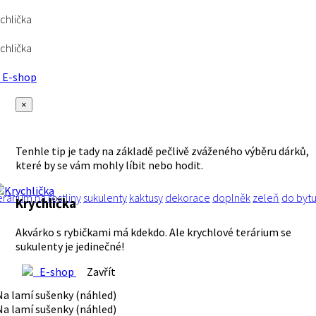
chlička
chlička
E-shop
×
Tenhle tip je tady na základě pečlivě zváženého výběru dárků,
které by se vám mohly líbit nebo hodit.
erárium
na rostliny
sukulenty
kaktusy
dekorace
doplněk
zeleň
do byt
Krychlička
Akvárko s rybičkami má kdekdo. Ale krychlové terárium se
sukulenty je jedinečné!
E-shop
Zavřít