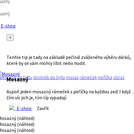
sazný
sazný
E-shop
×
Tenhle tip je tady na základě pečlivě zváženého výběru dárků,
které by se vám mohly líbit nebo hodit.
ekorace
do bytu
doplněk do bytu
mosaz
rámeček
peříčka
obraz
Mosazný
Aspoň jeden mosazný rámeček s peříčky na každou zeď. I když
čím víc jich je, tím líp vypadají.
E-shop
Zavřít