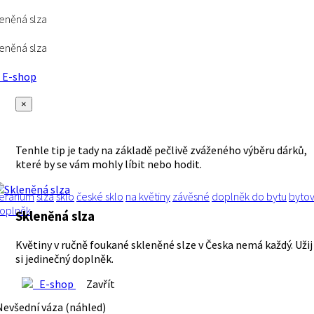
eněná slza
eněná slza
E-shop
×
Tenhle tip je tady na základě pečlivě zváženého výběru dárků,
které by se vám mohly líbit nebo hodit.
erárium
slza
sklo
české sklo
na květiny
závěsné
doplněk do bytu
byto
oplněk
Skleněná slza
Květiny v ručně foukané skleněné slze v Česka nemá každý. Užij
si jedinečný doplněk.
E-shop
Zavřít