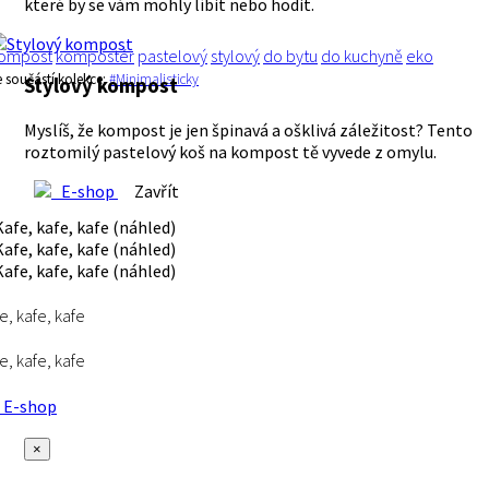
které by se vám mohly líbit nebo hodit.
ompost
kompostér
pastelový
stylový
do bytu
do kuchyně
eko
e součástí kolekce:
#Minimalisticky
Stylový kompost
Myslíš, že kompost je jen špinavá a ošklivá záležitost? Tento
roztomilý pastelový koš na kompost tě vyvede z omylu.
E-shop
Zavřít
e, kafe, kafe
e, kafe, kafe
E-shop
×