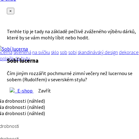
×
Tenhle tip je tady na základě pečlivě zváženého výběru dárků,
které by se vám mohly líbit nebo hodit.
ucerna
skleněná
na svíčku
sklo
sob
sobi
skandinávský design
dekorace
oplněk do bytu
Sobí lucerna
Čím jiným rozzářit pochmurné zimní večery než lucernou se
sobem (Rudolfem) v severském stylu?
E-shop
Zavřít
drobnosti
drobnosti