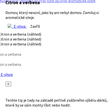
ifuzér
citrón
verbena
do bytu
vůně do bytu
aromatické oleje
Citron a verbena
Domov, který nevoní, jako by ani nebyl domov. Zamiluj si
aromatické oleje.
E-shop
Zavřít
ron a verbena
ron a verbena
E-shop
×
Tenhle tip je tady na základě pečlivě zváženého výběru dárků,
které by se vám mohly líbit nebo hodit.