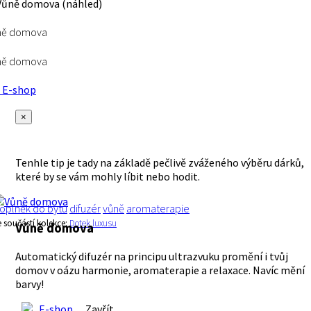
ně domova
ně domova
E-shop
×
Tenhle tip je tady na základě pečlivě zváženého výběru dárků,
které by se vám mohly líbit nebo hodit.
oplněk do bytu
difuzér
vůně
aromaterapie
e součástí kolekce:
Dotek luxusu
Vůně domova
Automatický difuzér na principu ultrazvuku promění i tvůj
domov v oázu harmonie, aromaterapie a relaxace. Navíc mění
barvy!
E-shop
Zavřít