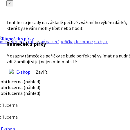
×
Tenhle tip je tady na základě pečlivě zváženého výběru dárků,
které by se vám mohly líbit nebo hodit.
ámeček
mosaz
mosazný
na zeď
peříčka
dekorace
do bytu
Rámeček s pírky
Mosazný rámeček s peříčky se bude perfektně vyjímat na nudn
zdi. Zamilují si jej nejen minimalisté.
E-shop
Zavřít
í lucerna
í lucerna
E-shop