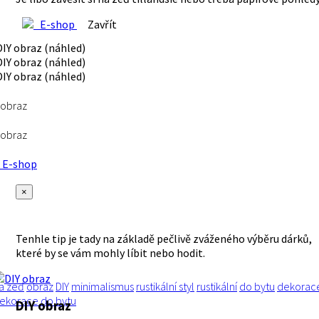
E-shop
Zavřít
 obraz
 obraz
E-shop
×
Tenhle tip je tady na základě pečlivě zváženého výběru dárků,
které by se vám mohly líbit nebo hodit.
a zeď
obraz
DIY
minimalismus
rustikální styl
rustikální
do bytu
dekorac
ekorace do bytu
DIY obraz