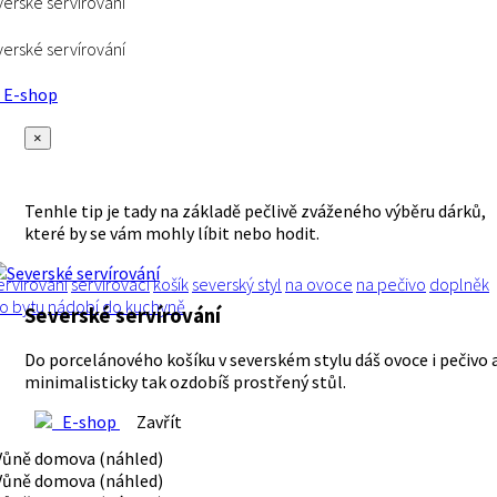
erské servírování
erské servírování
E-shop
×
Tenhle tip je tady na základě pečlivě zváženého výběru dárků,
které by se vám mohly líbit nebo hodit.
ervírování
servírovací
košík
severský styl
na ovoce
na pečivo
doplněk
o bytu
nádobí
do kuchyně
Severské servírování
Do porcelánového košíku v severském stylu dáš ovoce i pečivo 
minimalisticky tak ozdobíš prostřený stůl.
E-shop
Zavřít