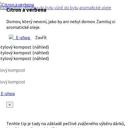
ifuzér
citrón
verbena
do bytu
vůně do bytu
aromatické oleje
Citron a verbena
Domov, který nevoní, jako by ani nebyl domov. Zamiluj si
aromatické oleje.
E-shop
Zavřít
lový kompost
lový kompost
E-shop
×
Tenhle tip je tady na základě pečlivě zváženého výběru dárků,