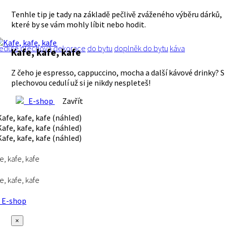
Tenhle tip je tady na základě pečlivě zváženého výběru dárků,
které by se vám mohly líbit nebo hodit.
edule
plechová
dekorace
do bytu
doplněk do bytu
káva
Kafe, kafe, kafe
Z čeho je espresso, cappuccino, mocha a další kávové drinky? S
plechovou cedulí už si je nikdy nespleteš!
E-shop
Zavřít
e, kafe, kafe
e, kafe, kafe
E-shop
×