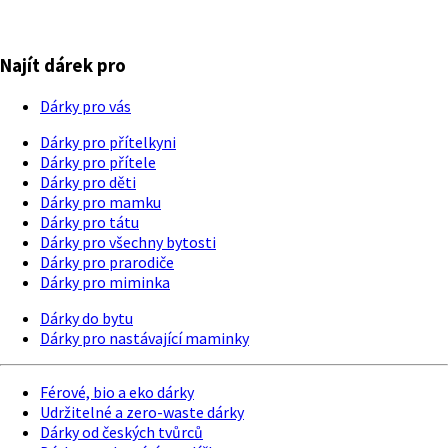
Najít dárek pro
Dárky pro vás
Dárky pro přítelkyni
Dárky pro přítele
Dárky pro děti
Dárky pro mamku
Dárky pro tátu
Dárky pro všechny bytosti
Dárky pro prarodiče
Dárky pro miminka
Dárky do bytu
Dárky pro nastávající maminky
Férové, bio a eko dárky
Udržitelné a zero-waste dárky
Dárky od českých tvůrců