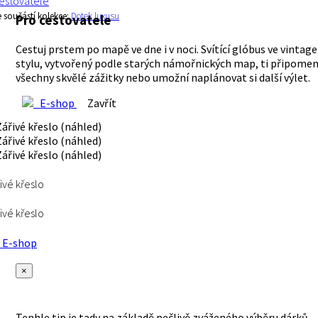
estovatele
e součástí kolekce:
Dotek luxusu
Pro cestovatele
Cestuj prstem po mapě ve dne i v noci. Svítící glóbus ve vintage
stylu, vytvořený podle starých námořnických map, ti připome
všechny skvělé zážitky nebo umožní naplánovat si další výlet.
E-shop
Zavřít
ivé křeslo
ivé křeslo
E-shop
×
Tenhle tip je tady na základě pečlivě zváženého výběru dárků,