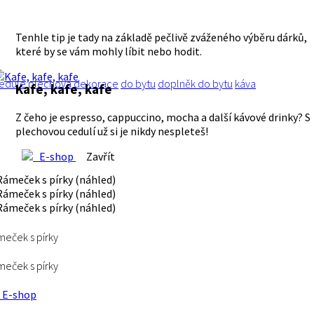
Tenhle tip je tady na základě pečlivě zváženého výběru dárků,
které by se vám mohly líbit nebo hodit.
edule
plechová
dekorace
do bytu
doplněk do bytu
káva
Kafe, kafe, kafe
Z čeho je espresso, cappuccino, mocha a další kávové drinky? S
plechovou cedulí už si je nikdy nespleteš!
E-shop
Zavřít
eček s pírky
eček s pírky
E-shop