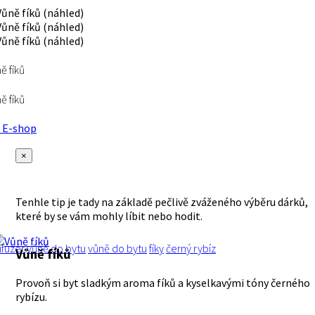
ě fíků
ě fíků
E-shop
×
Tenhle tip je tady na základě pečlivě zváženého výběru dárků,
které by se vám mohly líbit nebo hodit.
ifuzér
vůně
do bytu
vůně do bytu
fíky
černý rybíz
Vůně fíků
Provoň si byt sladkým aroma fíků a kyselkavými tóny černého
rybízu.