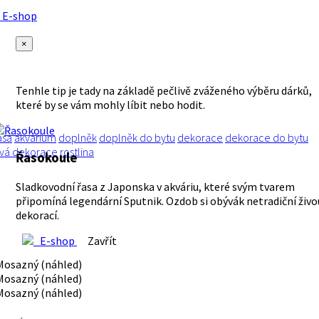
E-shop
×
Tenhle tip je tady na základě pečlivě zváženého výběru dárků,
které by se vám mohly líbit nebo hodit.
asa
akvárium
doplněk
doplněk do bytu
dekorace
dekorace do bytu
ivá dekorace
rostlina
Řasokoule
Sladkovodní řasa z Japonska v akváriu, které svým tvarem
připomíná legendární Sputnik. Ozdob si obývák netradiční živo
dekorací.
E-shop
Zavřít