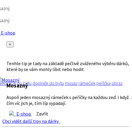
sazný
sazný
E-shop
×
Tenhle tip je tady na základě pečlivě zváženého výběru dárků,
které by se vám mohly líbit nebo hodit.
ekorace
do bytu
doplněk do bytu
mosaz
rámeček
peříčka
obraz
Mosazný
Aspoň jeden mosazný rámeček s peříčky na každou zeď. I když
čím víc jich je, tím líp vypadají.
E-shop
Zavřít
Chci vidět další tipy na dárky