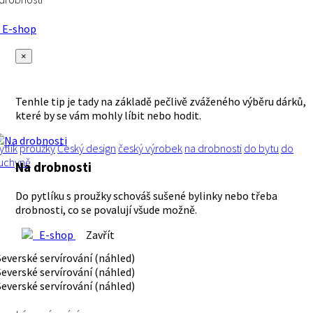
E-shop
×
Tenhle tip je tady na základě pečlivě zváženého výběru dárků,
které by se vám mohly líbit nebo hodit.
ytlík
proužky
Český design
český výrobek
na drobnosti
do bytu
do
uchyně
Na drobnosti
Do pytlíku s proužky schováš sušené bylinky nebo třeba
drobnosti, co se povalují všude možně.
E-shop
Zavřít