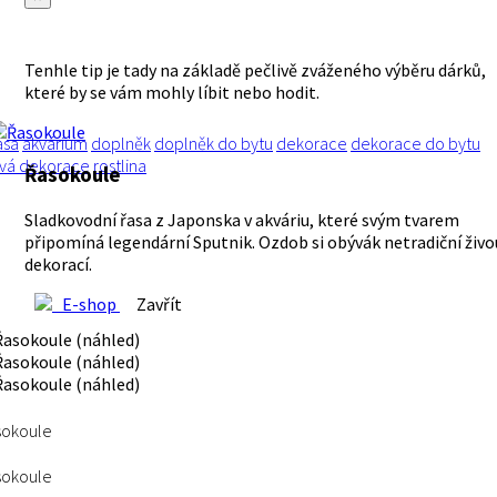
Tenhle tip je tady na základě pečlivě zváženého výběru dárků,
které by se vám mohly líbit nebo hodit.
asa
akvárium
doplněk
doplněk do bytu
dekorace
dekorace do bytu
ivá dekorace
rostlina
Řasokoule
Sladkovodní řasa z Japonska v akváriu, které svým tvarem
připomíná legendární Sputnik. Ozdob si obývák netradiční živo
dekorací.
E-shop
Zavřít
sokoule
sokoule