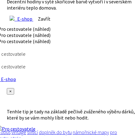
Decentní hodiny v syté skořicové barvě vytvoří i v severském
interiéru teplo domova.
E-shop
Zavřít
 cestovatele
 cestovatele
E-shop
×
Tenhle tip je tady na základě pečlivě zváženého výběru dárků,
které by se vám mohly líbit nebo hodit.
lobus
vintage
svítící
doplněk do bytu
námořnické mapy
pro