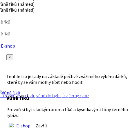
ě fíků
ě fíků
E-shop
×
Tenhle tip je tady na základě pečlivě zváženého výběru dárků,
které by se vám mohly líbit nebo hodit.
ifuzér
vůně
do bytu
vůně do bytu
fíky
černý rybíz
Vůně fíků
Provoň si byt sladkým aroma fíků a kyselkavými tóny černého
rybízu.
E-shop
Zavřít