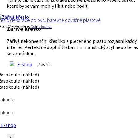
které by se vám mohly líbit nebo hodit.
řeslo
dekorace
do bytu
barevné
odvážné
plastové
e součástí kolekce:
Dotek luxusu
Zářivé křeslo
Zářivé nekonvenční křesílko z pleteného plastu rozjasní každý
interiér. Perfektně doplní třeba minimalistický styl nebo tera
se zahrádkou.
E-shop
Zavřít
sokoule
sokoule
E-shop
×