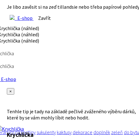
Je libo zavěsit si na zeď tillandsie nebo třeba papírové pohled
E-shop
Zavřít
chlička
chlička
E-shop
×
Tenhle tip je tady na základě pečlivě zváženého výběru dárků,
které by se vám mohly líbit nebo hodit.
erárium
na rostliny
sukulenty
kaktusy
dekorace
doplněk
zeleň
do byt
Krychlička