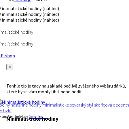
imalistické hodiny
imalistické hodiny
E-shop
×
Tenhle tip je tady na základě pečlivě zváženého výběru dárků,
které by se vám mohly líbit nebo hodit.
odiny
nástěnné hodiny
minimalistické
severský styl
skořicová
decentn
o bytu
e součástí kolekce:
Dotek luxusu
Minimalistické hodiny