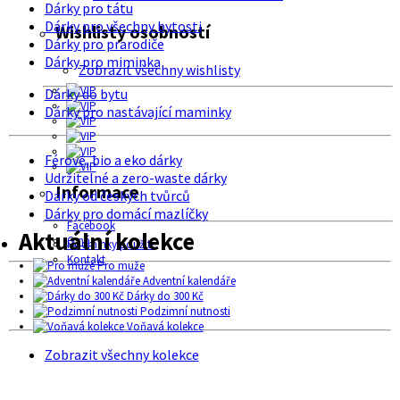
Dárky pro tátu
Dárky pro všechny bytosti
Wishlisty osobností
Dárky pro prarodiče
Dárky pro miminka
Zobrazit všechny wishlisty
Dárky do bytu
Dárky pro nastávající maminky
Férové, bio a eko dárky
Udržitelné a zero-waste dárky
Informace
Dárky od českých tvůrců
Dárky pro domácí mazlíčky
Facebook
Aktuální kolekce
O nás
Podmínky použití
Kontakt
Pro muže
Adventní kalendáře
Dárky do 300 Kč
Podzimní nutnosti
Voňavá kolekce
Zobrazit všechny kolekce