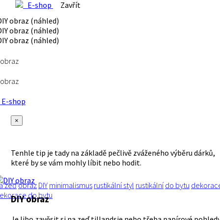
E-shop
Zavřít
 obraz
 obraz
E-shop
×
Tenhle tip je tady na základě pečlivě zváženého výběru dárků,
které by se vám mohly líbit nebo hodit.
a zeď
obraz
DIY
minimalismus
rustikální styl
rustikální
do bytu
dekorac
ekorace do bytu
DIY obraz
Je libo zavěsit si na zeď tillandsie nebo třeba papírové pohled