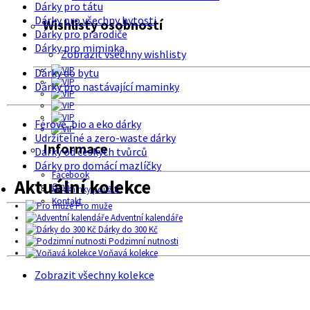
Dárky pro tátu
Dárky pro všechny bytosti
Wishlisty osobností
Dárky pro prarodiče
Dárky pro miminka
Zobrazit všechny wishlisty
Dárky do bytu
Dárky pro nastávající maminky
Férové, bio a eko dárky
Udržitelné a zero-waste dárky
Informace
Dárky od českých tvůrců
Dárky pro domácí mazlíčky
Facebook
Aktuální kolekce
O nás
Podmínky použití
Kontakt
Pro muže
Adventní kalendáře
Dárky do 300 Kč
Podzimní nutnosti
Voňavá kolekce
Zobrazit všechny kolekce