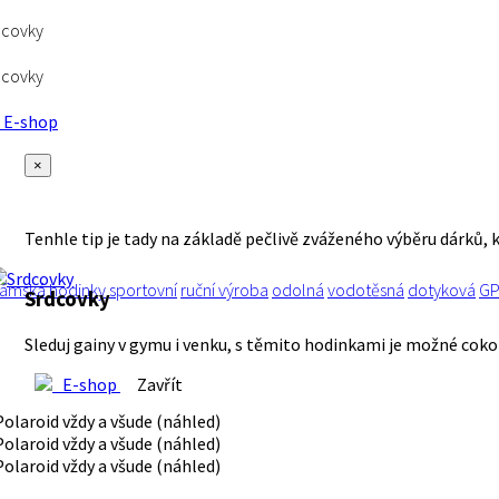
dcovky
dcovky
E-shop
×
Tenhle tip je tady na základě pečlivě zváženého výběru dárků, 
ámská
hodinky
sportovní
ruční výroba
odolná
vodotěsná
dotyková
G
Srdcovky
Sleduj gainy v gymu i venku, s těmito hodinkami je možné cokol
E-shop
Zavřít