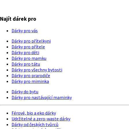
Najít dárek pro
Dárky pro vás
Dárky pro přítelkyni
Dárky pro přítele
Dárky pro děti
Dárky pro mamku
Dárky pro tátu
Dárky pro všechny bytosti
Dárky pro prarodiče
Dárky pro miminka
Dárky do bytu
Dárky pro nastávající maminky
Férové, bio a eko dárky
Udržitelné a zero-waste dárky
Dárky od českých tvůrců