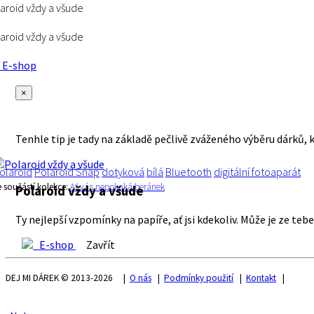
aroid vždy a všude
aroid vždy a všude
E-shop
×
Tenhle tip je tady na základě pečlivě zváženého výběru dárků, 
olaroid
Polaroid Snap
dotyková
bílá
Bluetooth
digitální fotoaparát
e součástí kolekce:
Ať vás nepokaká beránek
Polaroid vždy a všude
Ty nejlepší vzpomínky na papíře, ať jsi kdekoliv. Může je ze t
E-shop
Zavřít
DEJ MI DÁREK © 2013-2026 |
O nás
|
Podmínky použití
|
Kontakt
|