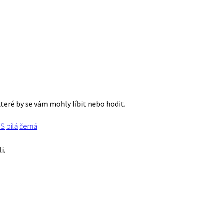
které by se vám mohly líbit nebo hodit.
PS
bílá
černá
i.