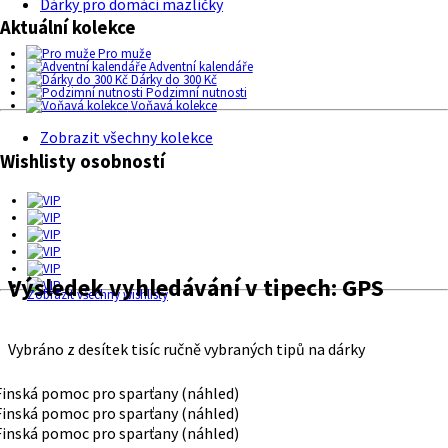
Dárky pro domácí mazlíčky
Aktuální kolekce
Pro muže
Adventní kalendáře
Dárky do 300 Kč
Podzimní nutnosti
Voňavá kolekce
Zobrazit všechny kolekce
Wishlisty osobností
Výsledek vyhledávání v tipech:
GPS
Zobrazit všechny wishlisty
Vybráno z desítek tisíc ručně vybraných tipů na dárky