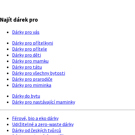
Najít dárek pro
Dárky pro vás
Dárky pro přítelkyni
Dárky pro přítele
Dárky pro děti
Dárky pro mamku
Dárky pro tátu
Dárky pro všechny bytosti
Dárky pro prarodiče
Dárky pro miminka
Dárky do bytu
Dárky pro nastávající maminky
Férové, bio a eko dárky
Udržitelné a zero-waste dárky
Dárky od českých tvůrců