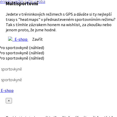
réningoý režim
ruční výroba
Multisportovní
Jedete v tréninkových režimech s GPS a dáváte si ty nejlepší
trasy s "heatmaps" v přednasteveném sportovnímím režimu?
Tak s tímhle zázrakem honem na wishlist, za zkoušku nebo
jenom proto, že jsme hodné.
E-shop
Zavřít
 sportovkyně
 sportovkyně
E-shop
×