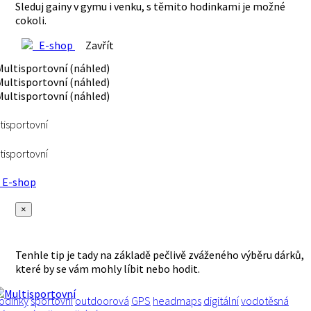
Sleduj gainy v gymu i venku, s těmito hodinkami je možné
cokoli.
E-shop
Zavřít
tisportovní
tisportovní
E-shop
×
Tenhle tip je tady na základě pečlivě zváženého výběru dárků,
které by se vám mohly líbit nebo hodit.
odinky
sportovní
outdoorová
GPS
headmaps
digitální
vodotěsná