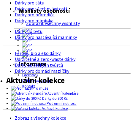
Dárky pro tátu
Dárky pro všechny bytosti
Wishlisty osobností
Dárky pro prarodiče
Dárky pro miminka
Zobrazit všechny wishlisty
Dárky do bytu
Dárky pro nastávající maminky
Férové, bio a eko dárky
Udržitelné a zero-waste dárky
Informace
Dárky od českých tvůrců
Dárky pro domácí mazlíčky
Facebook
Aktuální kolekce
O nás
Podmínky použití
Kontakt
Pro muže
Adventní kalendáře
Dárky do 300 Kč
Podzimní nutnosti
Voňavá kolekce
Zobrazit všechny kolekce