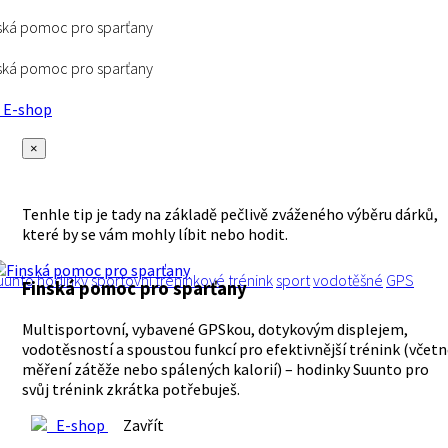
ská pomoc pro sparťany
ská pomoc pro sparťany
E-shop
×
Tenhle tip je tady na základě pečlivě zváženého výběru dárků,
které by se vám mohly líbit nebo hodit.
uunto
hodinky
sportovní
tréninkové
trénink
sport
vodotěšné
GPS
Finská pomoc pro sparťany
Multisportovní, vybavené GPSkou, dotykovým displejem,
vodotěsností a spoustou funkcí pro efektivnější trénink (včet
měření zátěže nebo spálených kalorií) – hodinky Suunto pro
svůj trénink zkrátka potřebuješ.
E-shop
Zavřít