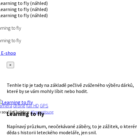
rning to fly
rning to fly
E-shop
×
Tenhle tip je tady na základě pečlivě zváženého výběru dárků,
které by se vám mohly líbit nebo hodit.
amera
drone
full HD
GPS
e součástí kolekce:
#ForeverYoung
Learning to fly
Napínavý průzkum, neočekávané záběry, to je zážitek, o které
děda s historii leteckého modeláře, jen snil.