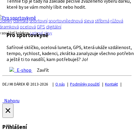
Tenhle tip je tady na základě pečlivě zváženého výběru dárků,
které by se vám mohly líbit nebo hodit.
odinky
dámská
sportovní
sportovnílednová
sleva
stříbrná
růžová
áramková
ocelová
GPS
digitální
e součástí kolekce:
Lednové slevy
Pro sportovkyně
Safírové sklíčko, ocelová luneta, GPS, která ukáže vzdálenost,
tempo, rychlost, kadenci, zkrátka zanalyzuje všechno potřebn
a ještě ti to nasdílí, kam potřebuješ? Jo!
E-shop
Zavřít
DEJ MI DÁREK © 2013-2026 |
O nás
|
Podmínky použití
|
Kontakt
|
Nahoru
×
Přihlášení