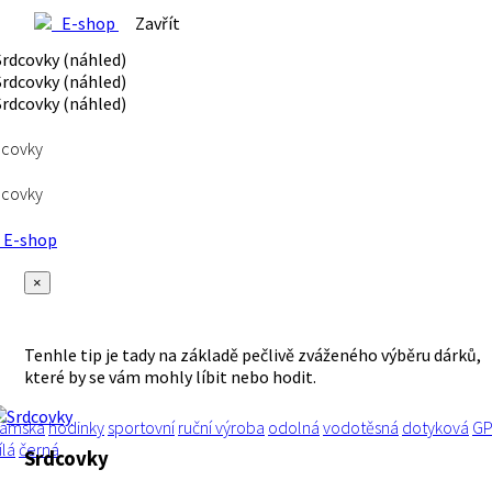
E-shop
Zavřít
dcovky
dcovky
E-shop
×
Tenhle tip je tady na základě pečlivě zváženého výběru dárků,
které by se vám mohly líbit nebo hodit.
ámská
hodinky
sportovní
ruční výroba
odolná
vodotěsná
dotyková
G
ílá
černá
Srdcovky