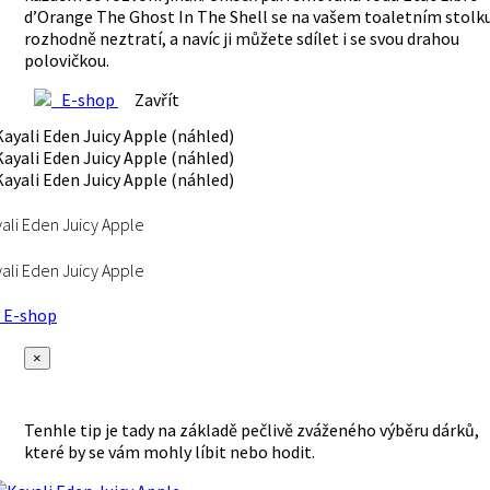
d’Orange The Ghost In The Shell se na vašem toaletním stolk
rozhodně neztratí, a navíc ji můžete sdílet i se svou drahou
polovičkou.
E-shop
Zavřít
ali Eden Juicy Apple
ali Eden Juicy Apple
E-shop
×
Tenhle tip je tady na základě pečlivě zváženého výběru dárků,
které by se vám mohly líbit nebo hodit.