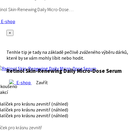
inol Skin-Renewing Daily Micro-Dose…
E-shop
×
Tenhle tip je tady na základě pečlivě zváženého výběru dárků,
které by se vám mohly líbit nebo hodit.
Retinol Skin-Renewing Daily Micro-Dose Serum
E-shop
Zavřít
zkoušeno
akcí
íček pro krásnu zevnitř