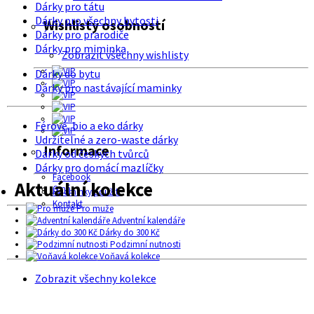
Dárky pro tátu
Dárky pro všechny bytosti
Wishlisty osobností
Dárky pro prarodiče
Dárky pro miminka
Zobrazit všechny wishlisty
Dárky do bytu
Dárky pro nastávající maminky
Férové, bio a eko dárky
Udržitelné a zero-waste dárky
Informace
Dárky od českých tvůrců
Dárky pro domácí mazlíčky
Facebook
Aktuální kolekce
O nás
Podmínky použití
Kontakt
Pro muže
Adventní kalendáře
Dárky do 300 Kč
Podzimní nutnosti
Voňavá kolekce
Zobrazit všechny kolekce