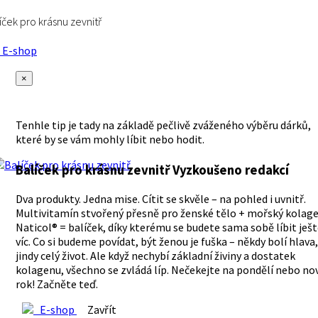
íček pro krásnu zevnitř
E-shop
×
Tenhle tip je tady na základě pečlivě zváženého výběru dárků,
které by se vám mohly líbit nebo hodit.
Balíček pro krásnu zevnitř
Vyzkoušeno redakcí
Dva produkty. Jedna mise. Cítit se skvěle – na pohled i uvnitř.
Multivitamín stvořený přesně pro ženské tělo + mořský kolag
Naticol® = balíček, díky kterému se budete sama sobě líbit ješ
víc. Co si budeme povídat, být ženou je fuška – někdy bolí hlava,
jindy celý život. Ale když nechybí základní živiny a dostatek
kolagenu, všechno se zvládá líp. Nečekejte na pondělí nebo no
rok! Začněte teď.
E-shop
Zavřít