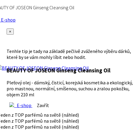
UTY OF JOSEON Ginseng Cleansing Oil
E-shop
×
Tenhle tip je tady na základě pečlivě zváženého výběru dárků,
které by se vám mohly líbit nebo hodit.
BEAUTY OF JOSEON Ginseng Cleansing Oil
Pleťový olej - dámský, čisticí, korejská kosmetika a ekologický,
pro mastnou, normální, smíšenou, suchou a zralou pokožku,
objem 210 ml
E-shop
Zavřít