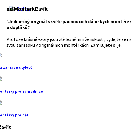
od Monterki
E-shop
Zavřít
"Jedinečný originál skvěle padnoucích dámských montére
a doplňků."
Protože krásné vzory jsou ztělesněním ženskosti, vydejte se n
svou zahrádku v originálních montérkách. Zamilujete si je.
a zahradu stylově
ontérky pro zahradnice
ontérky pro děti
avřít