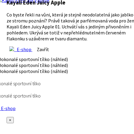
Kayali Eden Juicy Apple
Co byste řekli na vůni, která je stejně neodolatelná jako jablko
ze stromu poznání? Právě taková je parfémovaná voda pro že
Kayali Eden Juicy Apple 01. Uchvátí vás s jediným přivoněním i
pohledem. Ukrývá se totiž v nepřehlédnutelném červeném
flakonku s uzávěrem ve tvaru diamantu.
E-shop
Zavřít
onalé sportovní tílko
onalé sportovní tílko
E-shop
×