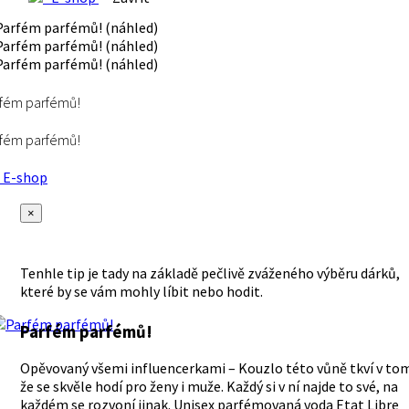
fém parfémů!
fém parfémů!
E-shop
×
Tenhle tip je tady na základě pečlivě zváženého výběru dárků,
které by se vám mohly líbit nebo hodit.
Parfém parfémů!
Opěvovaný všemi influencerkami – Kouzlo této vůně tkví v to
že se skvěle hodí pro ženy i muže. Každý si v ní najde to své, na
každém se rozvoní jinak. Unisex parfémovaná voda Etat Libre