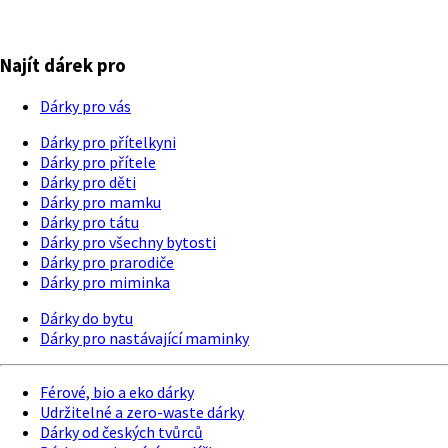
Najít dárek pro
Dárky pro vás
Dárky pro přítelkyni
Dárky pro přítele
Dárky pro děti
Dárky pro mamku
Dárky pro tátu
Dárky pro všechny bytosti
Dárky pro prarodiče
Dárky pro miminka
Dárky do bytu
Dárky pro nastávající maminky
Férové, bio a eko dárky
Udržitelné a zero-waste dárky
Dárky od českých tvůrců