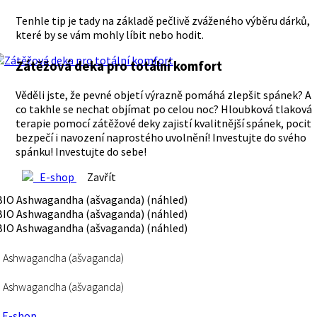
Tenhle tip je tady na základě pečlivě zváženého výběru dárků,
které by se vám mohly líbit nebo hodit.
Zátěžová deka pro totální komfort
Věděli jste, že pevné objetí výrazně pomáhá zlepšit spánek? A
co takhle se nechat objímat po celou noc? Hloubková tlaková
terapie pomocí zátěžové deky zajistí kvalitnější spánek, pocit
bezpečí i navození naprostého uvolnění! Investujte do svého
spánku! Investujte do sebe!
E-shop
Zavřít
 Ashwagandha (ašvaganda)
 Ashwagandha (ašvaganda)
E-shop