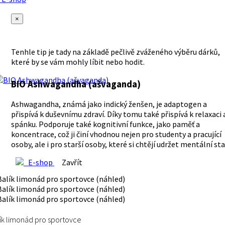
×
Tenhle tip je tady na základě pečlivě zváženého výběru dárků,
které by se vám mohly líbit nebo hodit.
BIO Ashwagandha (ašvaganda)
Ashwagandha, známá jako indický ženšen, je adaptogen a
přispívá k duševnímu zdraví. Díky tomu také přispívá k relaxaci 
spánku. Podporuje také kognitivní funkce, jako paměť a
koncentrace, což ji činí vhodnou nejen pro studenty a pracující
osoby, ale i pro starší osoby, které si chtějí udržet mentální sta
E-shop
Zavřít
ík limonád pro sportovce