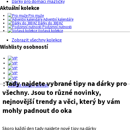
Dárky pro domácí mazlíčky
Aktuální kolekce
Pro muže
Adventní kalendáře
Dárky do 300 Kč
Podzimní nutnosti
Voňavá kolekce
Zobrazit všechny kolekce
Wishlisty osobností
Tady najdete vybrané tipy na dárky pro
Zobrazit všechny wishlisty
všechny. Jsou to různé novinky,
nejnovější trendy a věci, který by vám
mohly padnout do oka
Skoro každý den tady najdete nové tipy na dárky