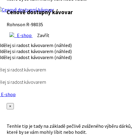
Cenově dostupný kávovar
Rohnson R-98035
E-shop
Zavřít
lej si radost kávovarem
lej si radost kávovarem
E-shop
×
Tenhle tip je tady na základě pečlivě zváženého výběru dárků,
které by se vám mohly líbit nebo hodit.