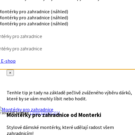
térky pro zahradnice
térky pro zahradnice
E-shop
×
Tenhle tip je tady na základě pečlivě zváženého výběru dárků,
které by se vám mohly líbit nebo hodit.
e součástí kolekce:
České Vánoce 2021
Montérky pro zahradnice
od Monterki
Stylové dámské montérky, které udělají radost všem
zahradnicím!