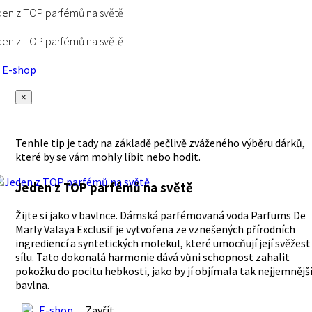
en z TOP parfémů na světě
en z TOP parfémů na světě
E-shop
×
Tenhle tip je tady na základě pečlivě zváženého výběru dárků,
které by se vám mohly líbit nebo hodit.
Jeden z TOP parfémů na světě
Žijte si jako v bavlnce. Dámská parfémovaná voda Parfums De
Marly Valaya Exclusif je vytvořena ze vznešených přírodních
ingrediencí a syntetických molekul, které umocňují její svěžest
sílu. Tato dokonalá harmonie dává vůni schopnost zahalit
pokožku do pocitu hebkosti, jako by jí objímala tak nejjemnějš
bavlna.
E-shop
Zavřít