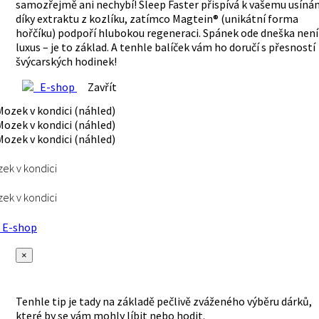
samozřejmě ani nechybí! Sleep Faster přispívá k vašemu usínán
díky extraktu z kozlíku, zatímco Magtein® (unikátní forma
hořčíku) podpoří hlubokou regeneraci. Spánek ode dneška není
luxus – je to základ. A tenhle balíček vám ho doručí s přesností
švýcarských hodinek!
E-shop
Zavřít
ek v kondici
ek v kondici
E-shop
×
Tenhle tip je tady na základě pečlivě zváženého výběru dárků,
které by se vám mohly líbit nebo hodit.