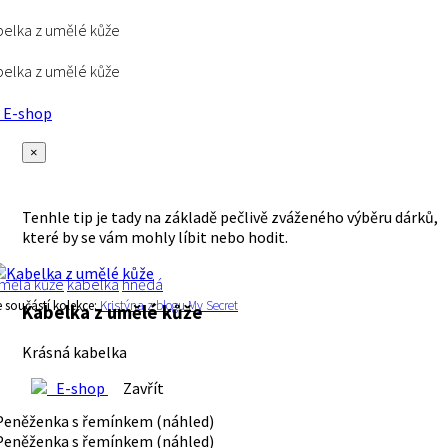
elka z umělé kůže
elka z umělé kůže
E-shop
×
Tenhle tip je tady na základě pečlivě zváženého výběru dárků,
které by se vám mohly líbit nebo hodit.
mělá kůže
kabelka
hnědá
e součástí kolekce:
Kristýna z blogu My Secret
Kabelka z umělé kůže
Krásná kabelka
E-shop
Zavřít