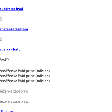
ouzdro na iPad
eněženka Santoro
abelka - batoh
avřít
ěženka žabí princ
ěženka žabí princ
E-shop