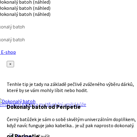
konalý batoh
konalý batoh
E-shop
×
Tenhle tip je tady na základě pečlivě zváženého výběru dárků,
které by se vám mohly líbit nebo hodit.
erná
batoh
kabelka
multifunkční
umělá kůže
Dokonalý batoh
od Peripetie
Černý batůžek je sám o sobě skvělým univerzálním doplňkem, 
když navíc funguje jako kabelka... je už pak naprosto dokonalý.
od Peripetie
E-shop
Zavřít