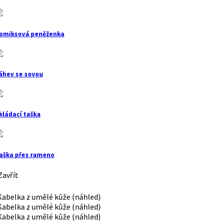
omiksová peněženka
áhev se sovou
kládací taška
aška přes rameno
avřít