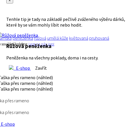
×
Tenhle tip je tady na základě pečlivě zváženého výběru dárků,
které by se vám mohly líbit nebo hodit.
ámská
peněženka
růžová
umělá kůže
květovaná
pruhovaná
e součástí kolekce:
Leze na nás jaro!
Růžová peněženka
Peněženka na všechny poklady, doma i na cesty.
E-shop
Zavřít
ka přes rameno
ka přes rameno
E-shop