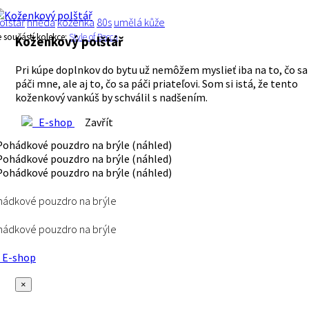
olštář
hnědá
koženka
80s
umělá kůže
e součástí kolekce:
Style of Becca
Koženkový polštář
Pri kúpe doplnkov do bytu už nemôžem myslieť iba na to, čo sa
páči mne, ale aj to, čo sa páči priateľovi. Som si istá, že tento
koženkový vankúš by schválil s nadšením.
E-shop
Zavřít
hádkové pouzdro na brýle
hádkové pouzdro na brýle
E-shop
×