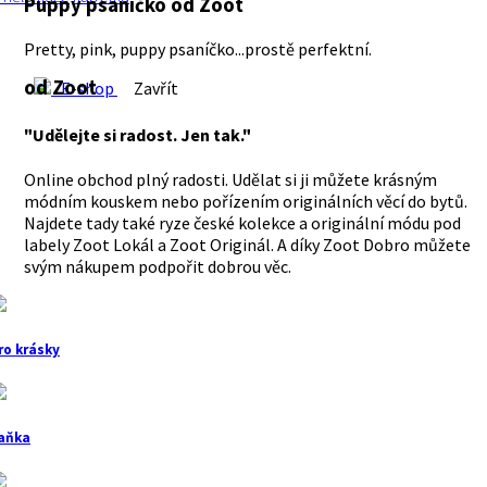
Puppy psaníčko
od Zoot
Pretty, pink, puppy psaníčko...prostě perfektní.
od Zoot
E-shop
Zavřít
"Udělejte si radost. Jen tak."
Online obchod plný radosti. Udělat si ji můžete krásným
módním kouskem nebo pořízením originálních věcí do bytů.
Najdete tady také ryze české kolekce a originální módu pod
labely Zoot Lokál a Zoot Originál. A díky Zoot Dobro můžete
svým nákupem podpořit dobrou věc.
ro krásky
aňka