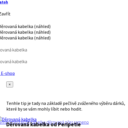
atoh
avřít
ovaná kabelka
ovaná kabelka
E-shop
×
Tenhle tip je tady na základě pečlivě zváženého výběru dárků,
které by se vám mohly líbit nebo hodit.
erná
umělá kůže
kabelka
děrovaná
přes rameno
Děrovaná kabelka
od Peripetie