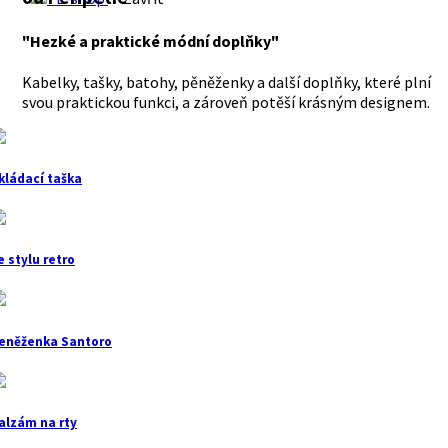
"Hezké a praktické módní doplňky"
Kabelky, tašky, batohy, pěněženky a další doplňky, které plní
svou praktickou funkci, a zároveň potěší krásným designem.
kládací taška
e stylu retro
eněženka Santoro
alzám na rty