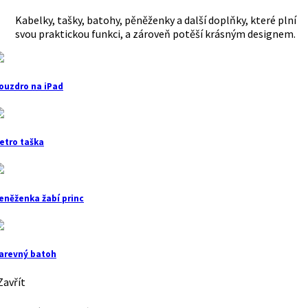
Kabelky, tašky, batohy, pěněženky a další doplňky, které plní
svou praktickou funkci, a zároveň potěší krásným designem.
ouzdro na iPad
etro taška
eněženka žabí princ
arevný batoh
avřít