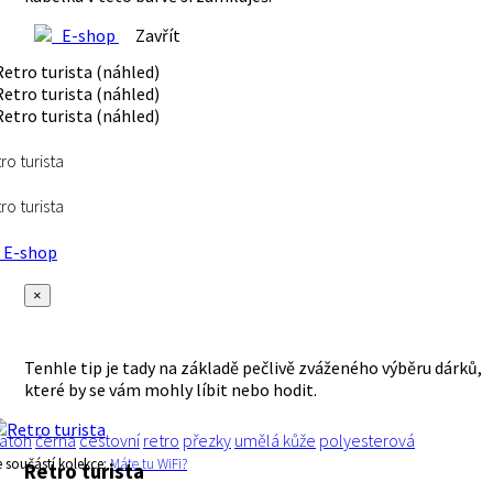
E-shop
Zavřít
ro turista
ro turista
E-shop
×
Tenhle tip je tady na základě pečlivě zváženého výběru dárků,
které by se vám mohly líbit nebo hodit.
atoh
černá
cestovní
retro
přezky
umělá kůže
polyesterová
e součástí kolekce:
Máte tu WiFi?
Retro turista