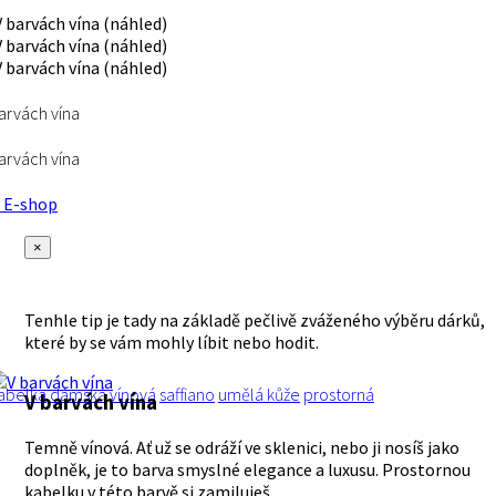
arvách vína
arvách vína
E-shop
×
Tenhle tip je tady na základě pečlivě zváženého výběru dárků,
které by se vám mohly líbit nebo hodit.
abelka
dámská
vínová
saffiano
umělá kůže
prostorná
V barvách vína
Temně vínová. Ať už se odráží ve sklenici, nebo ji nosíš jako
doplněk, je to barva smyslné elegance a luxusu. Prostornou
kabelku v této barvě si zamiluješ.