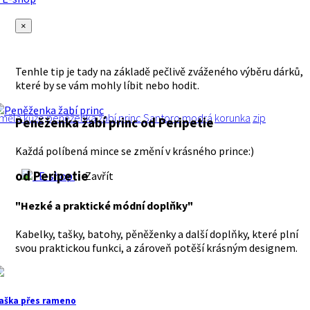
×
Tenhle tip je tady na základě pečlivě zváženého výběru dárků,
které by se vám mohly líbit nebo hodit.
mělá kůže
peněženka
žabí princ
Santoro
modrá
korunka
zip
Peněženka žabí princ
od Peripetie
Každá políbená mince se změní v krásného prince:)
od Peripetie
E-shop
Zavřít
"Hezké a praktické módní doplňky"
Kabelky, tašky, batohy, pěněženky a další doplňky, které plní
svou praktickou funkci, a zároveň potěší krásným designem.
aška přes rameno