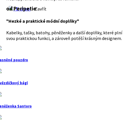
od Peripetie
E-shop
Zavřít
"Hezké a praktické módní doplňky"
Kabelky, tašky, batohy, pěněženky a další doplňky, které plní
svou praktickou funkci, a zároveň potěší krásným designem.
asněné pouzdro
vězdičkový bágl
eněženka Santoro