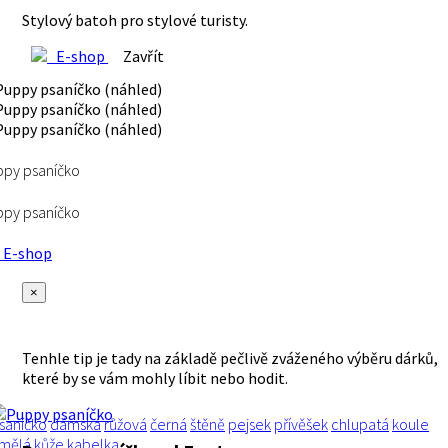
Stylový batoh pro stylové turisty.
E-shop
Zavřít
py psaníčko
py psaníčko
E-shop
×
Tenhle tip je tady na základě pečlivě zváženého výběru dárků,
které by se vám mohly líbit nebo hodit.
saníčko
dámská
růžová
černá
štěně
pejsek
přívěšek
chlupatá
koule
mělá kůže
kabelka