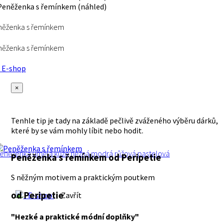
něženka s řemínkem
něženka s řemínkem
E-shop
×
Tenhle tip je tady na základě pečlivě zváženého výběru dárků,
které by se vám mohly líbit nebo hodit.
eněženka
umělá kůže
něžná
modrá
růžová
pastelová
Peněženka s řemínkem
od Peripetie
S něžným motivem a praktickým poutkem
od Peripetie
E-shop
Zavřít
"Hezké a praktické módní doplňky"