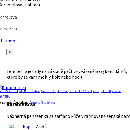
ramelová
ramelová
E-shop
×
Tenhle tip je tady na základě pečlivě zváženého výběru dárků,
které by se vám mohly líbit nebo hodit.
eněženka
umělá kůže
saffiano
hnědá
karamelová
elegantní
zlaté
etaily
e součástí kolekce:
Ženě tvýho života
Karamelová
Nádherná peněženka ze saffiano kůže v rafinovaně ženské barv
E-shop
Zavřít