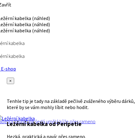
avřít
érní kabelka
érní kabelka
E-shop
×
Tenhle tip je tady na základě pečlivě zváženého výběru dárků,
které by se vám mohly líbit nebo hodit.
abelka
Skunkfunk
šedá
umělá kůže
přes rameno
Ležérní kabelka
od Peripetie
Hezká, praktická a navíc přes rameno.