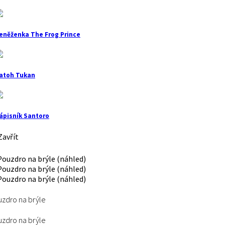
eněženka The Frog Prince
atoh Tukan
ápisník Santoro
avřít
zdro na brýle
zdro na brýle