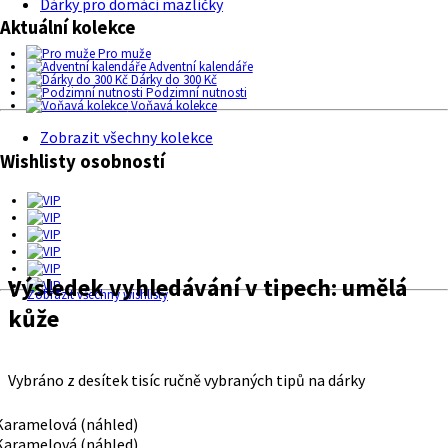
Dárky pro domácí mazlíčky
Aktuální kolekce
Pro muže
Adventní kalendáře
Dárky do 300 Kč
Podzimní nutnosti
Voňavá kolekce
Zobrazit všechny kolekce
Wishlisty osobností
Výsledek vyhledávání v tipech:
umělá
Zobrazit všechny wishlisty
kůže
Vybráno z desítek tisíc ručně vybraných tipů na dárky