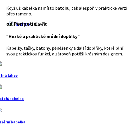
Když už kabelka namísto batohu, tak alespoň v praktické verzi
přes rameno.
od Peripetie
E-shop
Zavřít
"Hezké a praktické módní doplňky"
Kabelky, tašky, batohy, pěněženky a další doplňky, které plní
svou praktickou funkci, a zároveň potěší krásným designem.
itná láhev
atoh/kabelka
ežérní kabelka