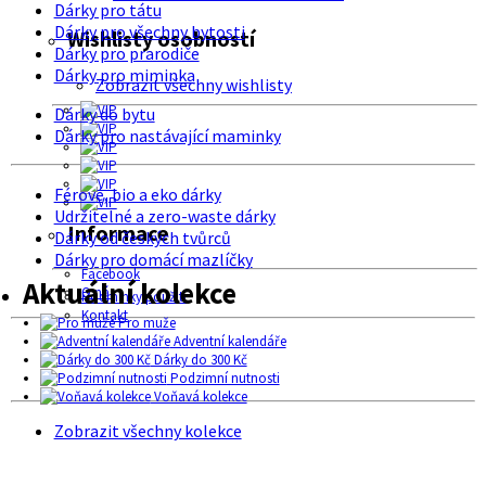
Dárky pro tátu
Dárky pro všechny bytosti
Wishlisty osobností
Dárky pro prarodiče
Dárky pro miminka
Zobrazit všechny wishlisty
Dárky do bytu
Dárky pro nastávající maminky
Férové, bio a eko dárky
Udržitelné a zero-waste dárky
Informace
Dárky od českých tvůrců
Dárky pro domácí mazlíčky
Facebook
Aktuální kolekce
O nás
Podmínky použití
Kontakt
Pro muže
Adventní kalendáře
Dárky do 300 Kč
Podzimní nutnosti
Voňavá kolekce
Zobrazit všechny kolekce