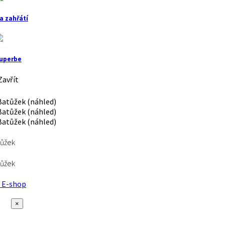
a zahřátí
uperbe
avřít
tůžek
tůžek
E-shop
×