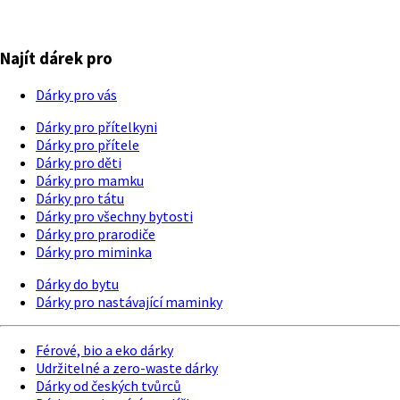
Najít dárek pro
Dárky pro vás
Dárky pro přítelkyni
Dárky pro přítele
Dárky pro děti
Dárky pro mamku
Dárky pro tátu
Dárky pro všechny bytosti
Dárky pro prarodiče
Dárky pro miminka
Dárky do bytu
Dárky pro nastávající maminky
Férové, bio a eko dárky
Udržitelné a zero-waste dárky
Dárky od českých tvůrců