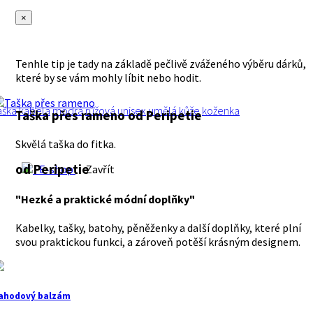
×
Tenhle tip je tady na základě pečlivě zváženého výběru dárků,
které by se vám mohly líbit nebo hodit.
aška
kabela
modrá
růžová
unisex
umělá kůže
koženka
Taška přes rameno
od Peripetie
Skvělá taška do fitka.
od Peripetie
E-shop
Zavřít
"Hezké a praktické módní doplňky"
Kabelky, tašky, batohy, pěněženky a další doplňky, které plní
svou praktickou funkci, a zároveň potěší krásným designem.
ahodový balzám