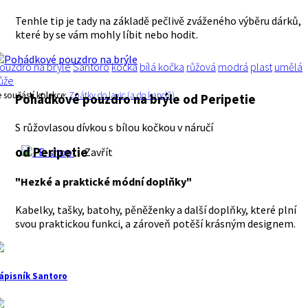
Tenhle tip je tady na základě pečlivě zváženého výběru dárků,
které by se vám mohly líbit nebo hodit.
ouzdro na brýle
Santoro
kočka
bílá kočka
růžová
modrá
plast
umělá
ůže
e součástí kolekce:
Zpátky do lavic (a do kanclů)
Pohádkové pouzdro na brýle
od Peripetie
S růžovlasou dívkou s bílou kočkou v náručí
od Peripetie
E-shop
Zavřít
"Hezké a praktické módní doplňky"
Kabelky, tašky, batohy, pěněženky a další doplňky, které plní
svou praktickou funkci, a zároveň potěší krásným designem.
ápisník Santoro