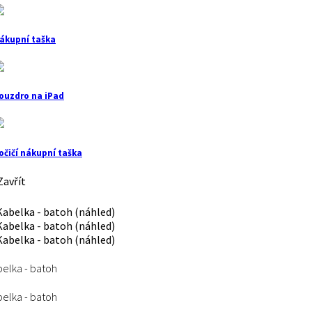
ákupní taška
ouzdro na iPad
očičí nákupní taška
avřít
elka - batoh
elka - batoh