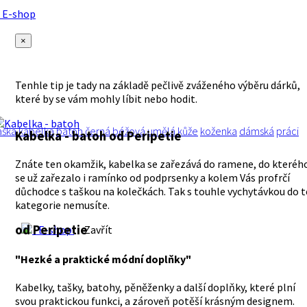
E-shop
×
Tenhle tip je tady na základě pečlivě zváženého výběru dárků,
které by se vám mohly líbit nebo hodit.
aška
kabelka
batoh
černá
béžová
umělá kůže
koženka
dámská
práci
Kabelka - batoh
od Peripetie
Znáte ten okamžik, kabelka se zařezává do ramene, do kteréh
se už zařezalo i ramínko od podprsenky a kolem Vás profrčí
důchodce s taškou na kolečkách. Tak s touhle vychytávkou do t
kategorie nemusíte.
od Peripetie
E-shop
Zavřít
"Hezké a praktické módní doplňky"
Kabelky, tašky, batohy, pěněženky a další doplňky, které plní
svou praktickou funkci, a zároveň potěší krásným designem.