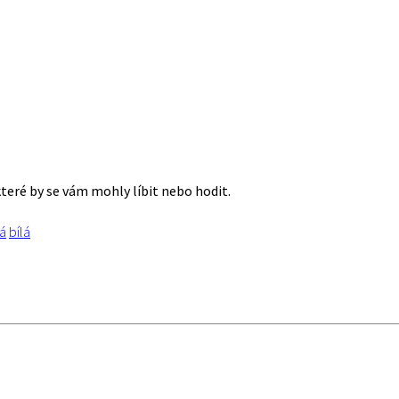
které by se vám mohly líbit nebo hodit.
á
bílá