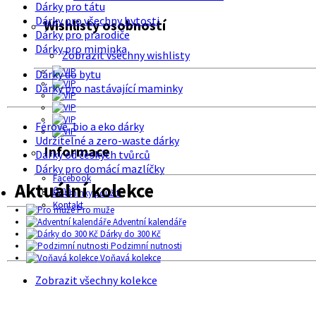
Dárky pro tátu
Dárky pro všechny bytosti
Wishlisty osobností
Dárky pro prarodiče
Dárky pro miminka
Zobrazit všechny wishlisty
Dárky do bytu
Dárky pro nastávající maminky
Férové, bio a eko dárky
Udržitelné a zero-waste dárky
Informace
Dárky od českých tvůrců
Dárky pro domácí mazlíčky
Facebook
Aktuální kolekce
O nás
Podmínky použití
Kontakt
Pro muže
Adventní kalendáře
Dárky do 300 Kč
Podzimní nutnosti
Voňavá kolekce
Zobrazit všechny kolekce