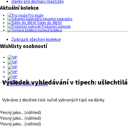
Dárky pro domácí mazlíčky
Aktuální kolekce
Pro muže
Adventní kalendáře
Dárky do 300 Kč
Podzimní nutnosti
Voňavá kolekce
Zobrazit všechny kolekce
Wishlisty osobností
Výsledek vyhledávání v tipech:
ušlechtilá
Zobrazit všechny wishlisty
Vybráno z desítek tisíc ručně vybraných tipů na dárky