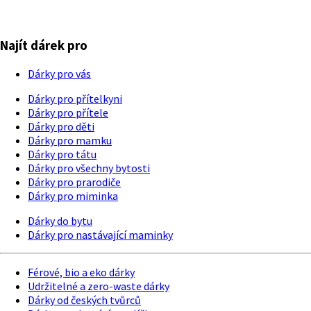
Najít dárek pro
Dárky pro vás
Dárky pro přítelkyni
Dárky pro přítele
Dárky pro děti
Dárky pro mamku
Dárky pro tátu
Dárky pro všechny bytosti
Dárky pro prarodiče
Dárky pro miminka
Dárky do bytu
Dárky pro nastávající maminky
Férové, bio a eko dárky
Udržitelné a zero-waste dárky
Dárky od českých tvůrců