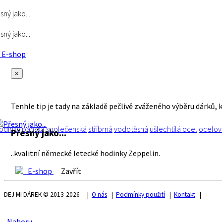
sný jako...
sný jako...
E-shop
×
Tenhle tip je tady na základě pečlivě zváženého výběru dárků, 
odinky
pánská
společenská
stříbrná
vodotěsná
ušlechtilá ocel
ocelov
Přesný jako...
..kvalitní německé letecké hodinky Zeppelin.
E-shop
Zavřít
DEJ MI DÁREK © 2013-2026 |
O nás
|
Podmínky použití
|
Kontakt
|
Nahoru