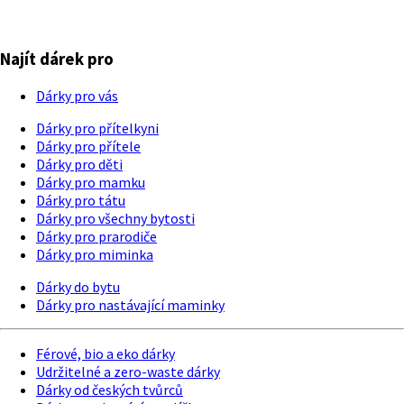
Najít dárek pro
Dárky pro vás
Dárky pro přítelkyni
Dárky pro přítele
Dárky pro děti
Dárky pro mamku
Dárky pro tátu
Dárky pro všechny bytosti
Dárky pro prarodiče
Dárky pro miminka
Dárky do bytu
Dárky pro nastávající maminky
Férové, bio a eko dárky
Udržitelné a zero-waste dárky
Dárky od českých tvůrců