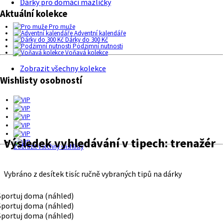
Dárky pro domácí mazlíčky
Aktuální kolekce
Pro muže
Adventní kalendáře
Dárky do 300 Kč
Podzimní nutnosti
Voňavá kolekce
Zobrazit všechny kolekce
Wishlisty osobností
Výsledek vyhledávání v tipech:
trenažér
Zobrazit všechny wishlisty
Vybráno z desítek tisíc ručně vybraných tipů na dárky