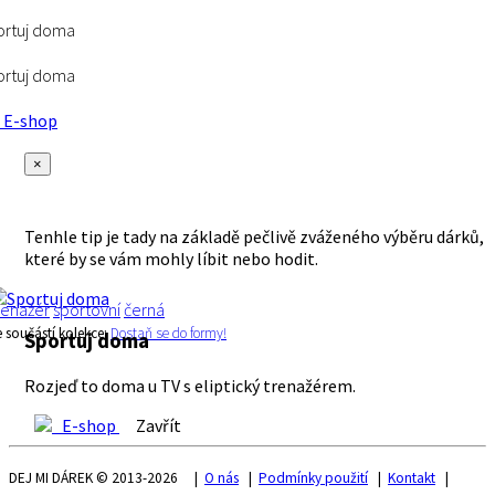
ortuj doma
ortuj doma
E-shop
×
Tenhle tip je tady na základě pečlivě zváženého výběru dárků,
které by se vám mohly líbit nebo hodit.
renažér
sportovní
černá
e součástí kolekce:
Dostaň se do formy!
Sportuj doma
Rozjeď to doma u TV s eliptický trenažérem.
E-shop
Zavřít
DEJ MI DÁREK © 2013-2026 |
O nás
|
Podmínky použití
|
Kontakt
|