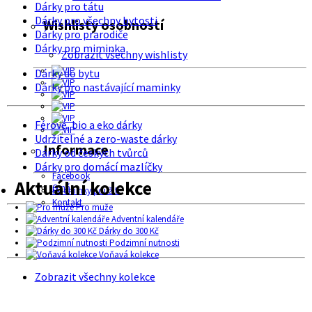
Dárky pro tátu
Dárky pro všechny bytosti
Wishlisty osobností
Dárky pro prarodiče
Dárky pro miminka
Zobrazit všechny wishlisty
Dárky do bytu
Dárky pro nastávající maminky
Férové, bio a eko dárky
Udržitelné a zero-waste dárky
Informace
Dárky od českých tvůrců
Dárky pro domácí mazlíčky
Facebook
Aktuální kolekce
O nás
Podmínky použití
Kontakt
Pro muže
Adventní kalendáře
Dárky do 300 Kč
Podzimní nutnosti
Voňavá kolekce
Zobrazit všechny kolekce