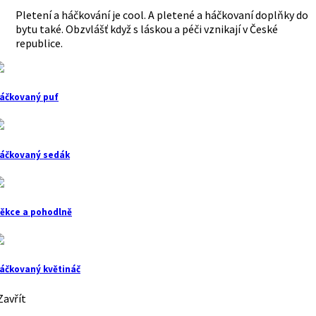
Pletení a háčkování je cool. A pletené a háčkovaní doplňky do
bytu také. Obzvlášť když s láskou a péči vznikají v České
republice.
áčkovaný puf
áčkovaný sedák
ěkce a pohodlně
áčkovaný květináč
avřít