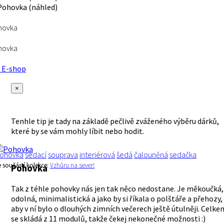
hovka
hovka
E-shop
×
Tenhle tip je tady na základě pečlivě zváženého výběru dárků,
které by se vám mohly líbit nebo hodit.
ohovka
sedací
souprava
interiérová
šedá
čalouněná
sedačka
e součástí kolekce:
Vzhůru na sever!
Pohovka
Tak z téhle pohovky nás jen tak něco nedostane. Je měkoučká,
odolná, minimalistická a jako by si říkala o polštáře a přehozy,
aby v ní bylo o dlouhých zimních večerech ještě útulněji. Celke
se skládá z 11 modulů, takže čekej nekonečné možnosti :)