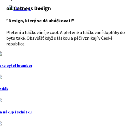
od Catness Design
E-shop
Zavřít
"Design, který se dá uháčkovat!"
Pletení a háčkování je cool. A pletené a háčkovaní doplňky do
bytu také. Obzvlášť když s láskou a péči vznikají v České
republice.
ako pytel brambor
edák
a nákup i schůzku