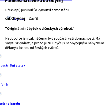
Patinovaná lavička
od Obyčej
Překvapí, poslouží a vykouzlí atmosféru.
od Obyčej
E-shop
Zavřít
"Originální nábytek od českých výrobců."
Nedovolte jen tak něčemu být součástí vaší domácnosti. Má
smysl si vybírat, a proto je tu Obyčej s neobyčejným nábytkem
dělaný s láskou od českých tvůrců.
ndustriální stolek
ifonér
tolek z barelu