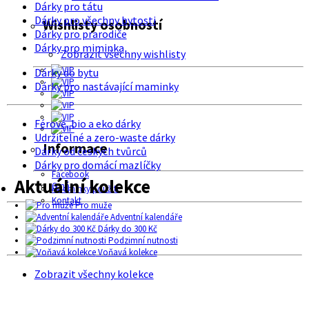
Dárky pro tátu
Dárky pro všechny bytosti
Wishlisty osobností
Dárky pro prarodiče
Dárky pro miminka
Zobrazit všechny wishlisty
Dárky do bytu
Dárky pro nastávající maminky
Férové, bio a eko dárky
Udržitelné a zero-waste dárky
Informace
Dárky od českých tvůrců
Dárky pro domácí mazlíčky
Facebook
Aktuální kolekce
O nás
Podmínky použití
Kontakt
Pro muže
Adventní kalendáře
Dárky do 300 Kč
Podzimní nutnosti
Voňavá kolekce
Zobrazit všechny kolekce