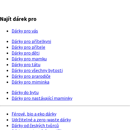
Najít dárek pro
Dárky pro vás
Dárky pro přítelkyni
Dárky pro přítele
Dárky pro děti
Dárky pro mamku
Dárky pro tátu
Dárky pro všechny bytosti
Dárky pro prarodiče
Dárky pro miminka
Dárky do bytu
Dárky pro nastávající maminky
Férové, bio a eko dárky
Udržitelné a zero-waste dárky
Dárky od českých tvůrců