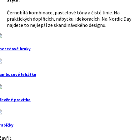
Černobílá kombinace, pastelové tóny a čisté linie. Na
praktických doplňcích, nábytku i dekoracích. Na Nordic Day
najdete to nejlepší ze skandinávského designu.
becedové hrnky
ambusové lehátko
řevěné pravítko
rabičky
avřít