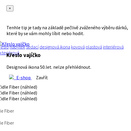
×
Tenhle tip je tady na základě pečlivě zváženého výběru dárků,
které by se vám mohly líbit nebo hodit.
řeslo
nábytek
sedací
designová ikona
kovová
plastová
interiérová
xteriérová
Křeslo vajíčko
Designová ikona 50.let. nelze přehlédnout.
E-shop
Zavřít
le Fiber
le Fiber