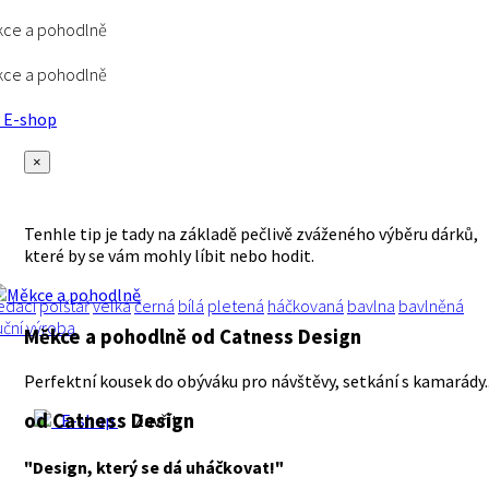
kce a pohodlně
kce a pohodlně
E-shop
×
Tenhle tip je tady na základě pečlivě zváženého výběru dárků,
které by se vám mohly líbit nebo hodit.
edací
polštář
velká
černá
bílá
pletená
háčkovaná
bavlna
bavlněná
uční výroba
Měkce a pohodlně
od Catness Design
Perfektní kousek do obýváku pro návštěvy, setkání s kamarády..
od Catness Design
E-shop
Zavřít
"Design, který se dá uháčkovat!"