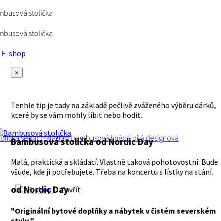
busová stolička
busová stolička
E-shop
×
Tenhle tip je tady na základě pečlivě zváženého výběru dárků,
které by se vám mohly líbit nebo hodit.
tolička
sedací
skládací
bambusová
hnědá
bílá
designová
Bambusová stolička
od Nordic Day
Malá, praktická a skládací. Vlastně taková pohotovostní. Bude
všude, kde ji potřebujete. Třeba na koncertu s lístky na stání.
od Nordic Day
E-shop
Zavřít
"Originální bytové doplňky a nábytek v čistém severském
stylu."