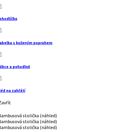
ohodlíčko
abelka s koženým popruhem
ěkce a pohodlně
léd na zahřátí
avřít