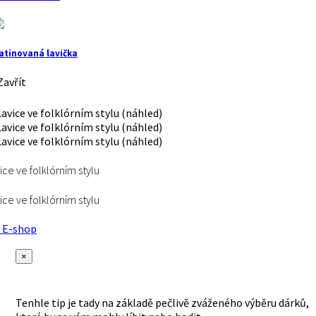
atinovaná lavička
avřít
ice ve folklórním stylu
ice ve folklórním stylu
E-shop
×
Tenhle tip je tady na základě pečlivě zváženého výběru dárků,