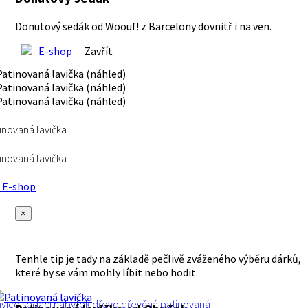
Donutový sedák od Woouf! z Barcelony dovnitř i na ven.
E-shop
Zavřít
inovaná lavička
inovaná lavička
E-shop
×
Tenhle tip je tady na základě pečlivě zváženého výběru dárků,
které by se vám mohly líbit nebo hodit.
avice
sedací
nábytek
dřevo
dřevěná
patinovaná