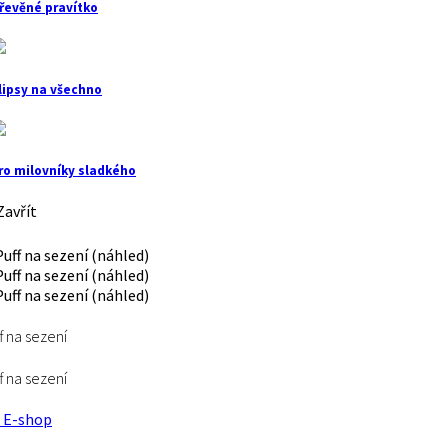
řevěné pravítko
lipsy na všechno
ro milovníky sladkého
avřít
f na sezení
f na sezení
E-shop