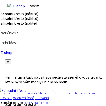
E-shop
Zavřít
radní křeslo
radní křeslo
E-shop
×
Tenhle tip je tady na základě pečlivě zváženého výběru dárků,
které by se vám mohly líbit nebo hodit.
ábytek
sedací
venkovní
exteriérová
zahradní
křeslo
designová
erezová
ocelová
šedá
lakovaná
e součástí kolekce:
Letní zahradní kino
Zahradní křeslo