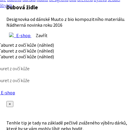
ábytek
Dubová židle
Designovka od dánské Muuto z bio kompozitního materiálu.
Nádherná novinka roku 2016
E-shop
Zavřít
uret z ovčí kůže
uret z ovčí kůže
E-shop
×
Tenhle tip je tady na základě pečlivě zváženého výběru dárků,
které by se vám mohly líbit nebo hodit.