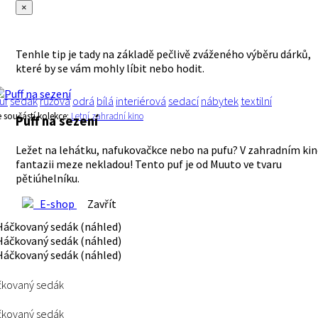
×
Tenhle tip je tady na základě pečlivě zváženého výběru dárků,
které by se vám mohly líbit nebo hodit.
uf
sedák
růžová
odrá
bílá
interiérová
sedací
nábytek
textilní
e součástí kolekce:
Letní zahradní kino
Puff na sezení
Ležet na lehátku, nafukovačkce nebo na pufu? V zahradním kin
fantazii meze nekladou! Tento puf je od Muuto ve tvaru
pětiúhelníku.
E-shop
Zavřít
čkovaný sedák
čkovaný sedák