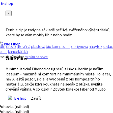
E-shop
×
Tenhle tip je tady na základě pečlivě zváženého výběru dárků,
které by se vám mohly líbit nebo hodit.
idle
dřevo
dřevěná
plastová
bio kompozitní
designová
nábytek
sedac
ídelní
kancelářská
e součástí kolekce:
Vzhůru na sever!
Židle Fiber
Minimalistická Fiber od designérů z Iskos-Berlin je naším
ideálem - maximální komfort na minimálním místě. To je fér,
ne? A ještě pozor, židle je vyrobená z bio kompozitního
materiálu, takže když kouknete na sedák z blízka, uvidíte
dřevěná vlákna. A co k židli? Zbytek kolekce Fiber od Muuto.
E-shop
Zavřít