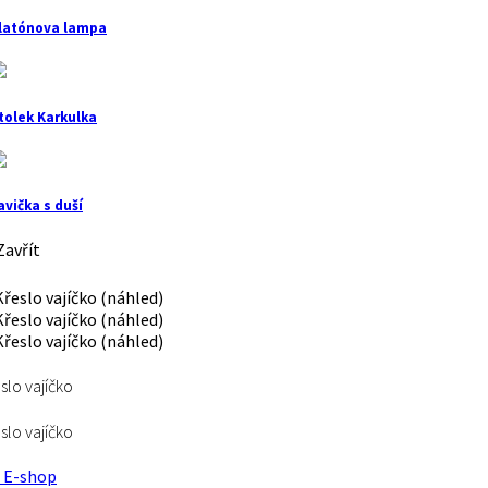
latónova lampa
tolek Karkulka
avička s duší
avřít
slo vajíčko
slo vajíčko
E-shop