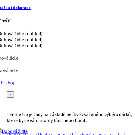
račka i dekorace
avřít
ová židle
ová židle
E-shop
×
Tenhle tip je tady na základě pečlivě zváženého výběru dárků,
které by se vám mohly líbit nebo hodit.
idle
dubová
dánská
Muuto
designová
bílá
dřevěná
bytová
sedací