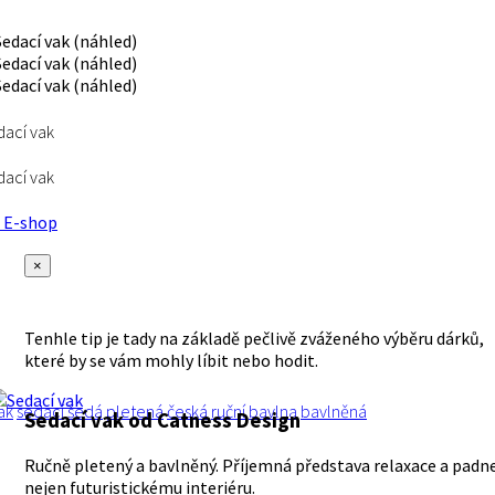
ací vak
ací vak
E-shop
×
Tenhle tip je tady na základě pečlivě zváženého výběru dárků,
které by se vám mohly líbit nebo hodit.
ak
sedací
šedá
pletená
česká
ruční
bavlna
bavlněná
Sedací vak
od Catness Design
Ručně pletený a bavlněný. Příjemná představa relaxace a padn
nejen futuristickému interiéru.