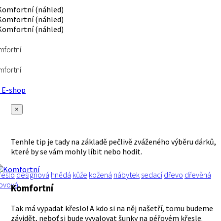
fortní
fortní
E-shop
×
Tenhle tip je tady na základě pečlivě zváženého výběru dárků,
které by se vám mohly líbit nebo hodit.
řeslo
designová
hnědá
kůže
kožená
nábytek
sedací
dřevo
dřevěná
ovová
Komfortní
Tak má vypadat křeslo! A kdo si na něj našetří, tomu budeme
závidět, neboť si bude vyvalovat šunky na péřovém křesle.