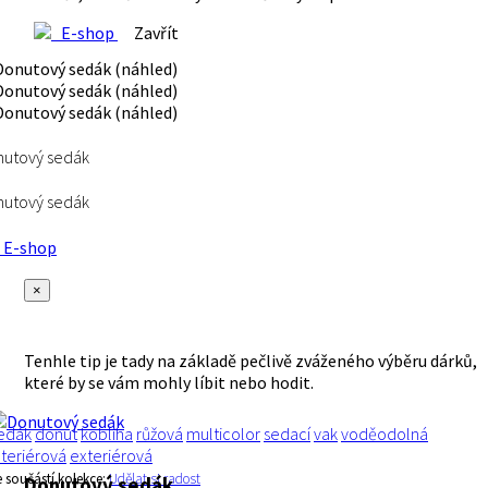
E-shop
Zavřít
nutový sedák
nutový sedák
E-shop
×
Tenhle tip je tady na základě pečlivě zváženého výběru dárků,
které by se vám mohly líbit nebo hodit.
edák
donut
kobliha
růžová
multicolor
sedací
vak
voděodolná
nteriérová
exteriérová
e součástí kolekce:
Udělat si radost
Donutový sedák