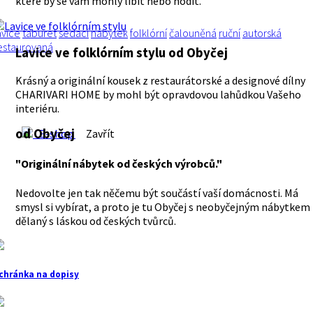
které by se vám mohly líbit nebo hodit.
avice
taburet
sedací
nábytek
folklórní
čalouněná
ruční
autorská
estaurovaná
Lavice ve folklórním stylu
od Obyčej
Krásný a originální kousek z restaurátorské a designové dílny
CHARIVARI HOME by mohl být opravdovou lahůdkou Vašeho
interiéru.
od Obyčej
E-shop
Zavřít
"Originální nábytek od českých výrobců."
Nedovolte jen tak něčemu být součástí vaší domácnosti. Má
smysl si vybírat, a proto je tu Obyčej s neobyčejným nábytkem
dělaný s láskou od českých tvůrců.
chránka na dopisy