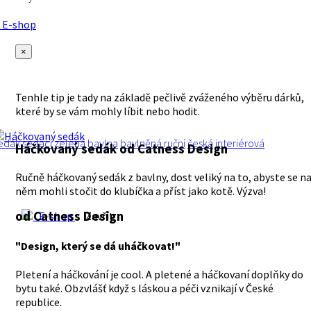
E-shop
×
Tenhle tip je tady na základě pečlivě zváženého výběru dárků,
které by se vám mohly líbit nebo hodit.
edák
sedací
zelená
bavlna
bavlněná
ruční
česká
interiérová
Háčkovaný sedák
od Catness Design
Ručně háčkovaný sedák z bavlny, dost veliký na to, abyste se n
něm mohli stočit do klubíčka a příst jako kotě. Výzva!
od Catness Design
E-shop
Zavřít
"Design, který se dá uháčkovat!"
Pletení a háčkování je cool. A pletené a háčkovaní doplňky do
bytu také. Obzvlášť když s láskou a péči vznikají v České
republice.