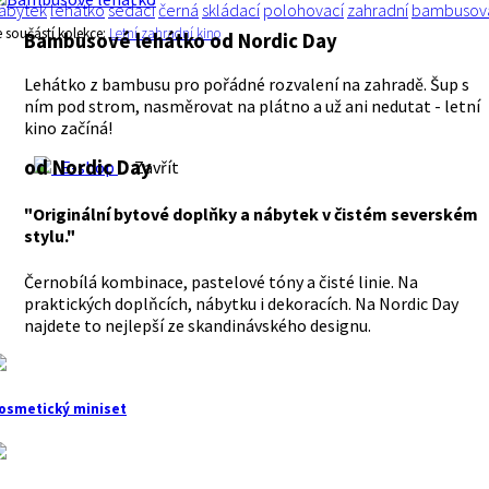
ábytek
lehátko
sedací
černá
skládací
polohovací
zahradní
bambusov
e součástí kolekce:
Letní zahradní kino
Bambusové lehátko
od Nordic Day
Lehátko z bambusu pro pořádné rozvalení na zahradě. Šup s
ním pod strom, nasměrovat na plátno a už ani nedutat - letní
kino začíná!
od Nordic Day
E-shop
Zavřít
"Originální bytové doplňky a nábytek v čistém severském
stylu."
Černobílá kombinace, pastelové tóny a čisté linie. Na
praktických doplňcích, nábytku i dekoracích. Na Nordic Day
najdete to nejlepší ze skandinávského designu.
osmetický miniset