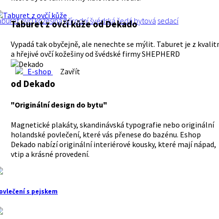
aburet
ovčí
kožešina
přírodní
švédská
šedá
bytová
sedací
Taburet z ovčí kůže
od Dekado
Vypadá tak obyčejně, ale nenechte se mýlit. Taburet je z kvalit
a hřejivé ovčí kožešiny od švédské firmy SHEPHERD
E-shop
Zavřít
od Dekado
"Originální design do bytu"
Magnetické plakáty, skandinávská typografie nebo originální
holandské povlečení, které vás přenese do bazénu. Eshop
Dekado nabízí originální interiérové kousky, které mají nápad,
vtip a krásné provedení.
ovlečení s pejskem