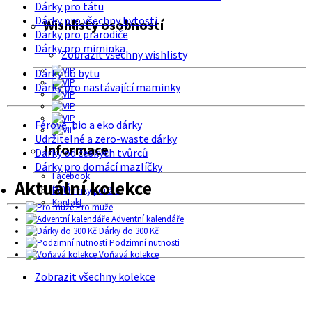
Dárky pro tátu
Dárky pro všechny bytosti
Wishlisty osobností
Dárky pro prarodiče
Dárky pro miminka
Zobrazit všechny wishlisty
Dárky do bytu
Dárky pro nastávající maminky
Férové, bio a eko dárky
Udržitelné a zero-waste dárky
Informace
Dárky od českých tvůrců
Dárky pro domácí mazlíčky
Facebook
Aktuální kolekce
O nás
Podmínky použití
Kontakt
Pro muže
Adventní kalendáře
Dárky do 300 Kč
Podzimní nutnosti
Voňavá kolekce
Zobrazit všechny kolekce