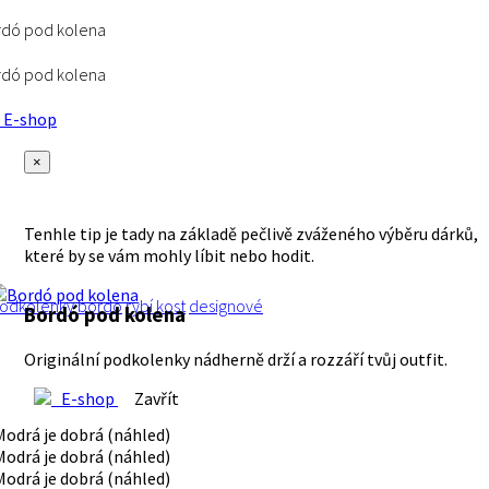
rdó pod kolena
rdó pod kolena
E-shop
×
Tenhle tip je tady na základě pečlivě zváženého výběru dárků,
které by se vám mohly líbit nebo hodit.
odkolenky
bordó
rybí kost
designové
Bordó pod kolena
Originální podkolenky nádherně drží a rozzáří tvůj outfit.
E-shop
Zavřít