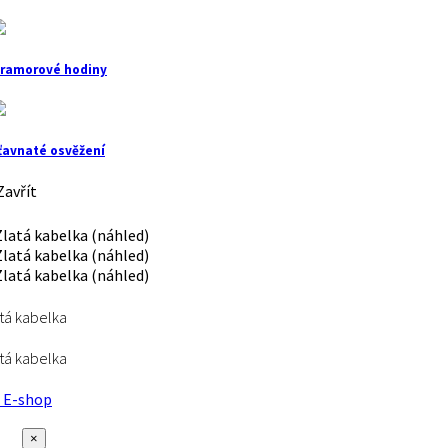
ramorové hodiny
ťavnaté osvěžení
avřít
tá kabelka
tá kabelka
E-shop
×