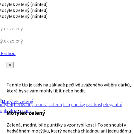
ýlek zelený
ýlek zelený
E-shop
×
Tenhle tip je tady na základě pečlivě zváženého výběru dárků,
které by se vám mohly líbit nebo hodit.
otýlek
hedvábný
modrá
zelená
bílá
puntíky
rybí kost
elegantní
oplněk
pro pány
Motýlek zelený
Zelená, modrá, bílé puntíky a vzor rybí kosti. To se snoubí v
hedvábném motýlku, který nenechá chladnou ani jednu dámu