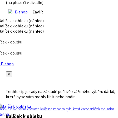
(na plese či v divadle)!
E-shop
Zavřít
íček k obleku
íček k obleku
E-shop
×
Tenhle tip je tady na základě pečlivě zváženého výběru dárků,
které by se vám mohly líbit nebo hodit.
ánská
bavlněná
kravata
květina
modrá
rybí kost
kapesníček
do saka
avlna
Balíček k obleku