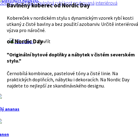
oberec
černá
bílá
bavlněná
rybí kost
pruhovaná
interiérová
Bavlněný koberec
od Nordic Day
Kobereček v nordickém stylu s dynamickým vzorek rybí kosti
utkaný z čisté bavlny a bez použití azobarviv. Určitě interiérov
výzva pro náročné.
od Nordic Day
E-shop
Zavřít
"Originální bytové doplňky a nábytek v čistém severském
stylu."
Černobílá kombinace, pastelové tóny a čisté linie. Na
praktických doplňcích, nábytku i dekoracích. Na Nordic Day
najdete to nejlepší ze skandinávského designu.
ílý ananas
anon