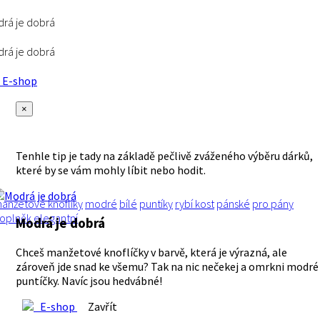
rá je dobrá
rá je dobrá
E-shop
×
Tenhle tip je tady na základě pečlivě zváženého výběru dárků,
které by se vám mohly líbit nebo hodit.
anžetové knoflíky
modré
bílé
puntíky
rybí kost
pánské
pro pány
oplněk
elegantní
Modrá je dobrá
Chceš manžetové knoflíčky v barvě, která je výrazná, ale
zároveň jde snad ke všemu? Tak na nic nečekej a omrkni modré
puntíčky. Navíc jsou hedvábné!
E-shop
Zavřít