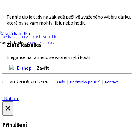
Tenhle tip je tady na základě pečlivě zváženého výběru dárků,
které by se vám mohly líbit nebo hodit.
abelka
zlatá
rybí kost
syntetika
e součástí kolekce:
Domi z DBLOG
Zlatá kabelka
Elegance na rameno se vzorem rybí kosti
E-shop
Zavřít
DEJ MI DÁREK © 2013-2026 |
O nás
|
Podmínky použití
|
Kontakt
|
Nahoru
×
Přihlášení