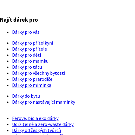
Najít dárek pro
Dárky pro vás
Dárky pro přítelkyni
Dárky pro přítele
Dárky pro děti
Dárky pro mamku
Dárky pro tátu
Dárky pro všechny bytosti
Dárky pro prarodiče
Dárky pro miminka
Dárky do bytu
Dárky pro nastávající maminky
Férové, bio a eko dárky
Udržitelné a zero-waste dárky
Dárky od českých tvůrců