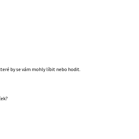
které by se vám mohly líbit nebo hodit.
ček?