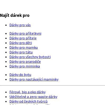
Najít dárek pro
Dárky pro vás
Dárky pro přítelkyni
Dárky pro přítele
Dárky pro děti
Dárky pro mamku
Dárky pro tátu
Dárky pro všechny bytosti
Dárky pro prarodiče
Dárky pro miminka
Dárky do bytu
Dárky pro nastávající maminky
Férové, bio a eko dárky
Udržitelné a zero-waste dárky
Dárky od českých tvůrců