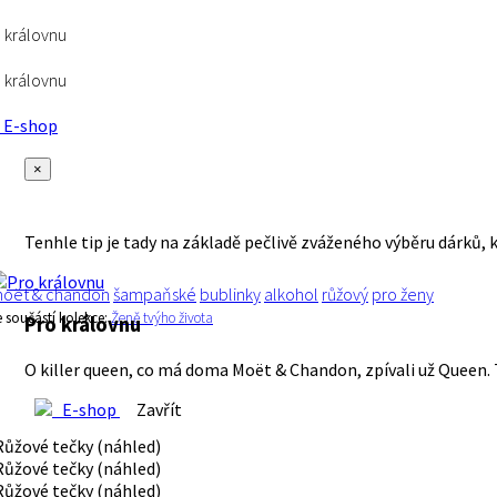
 královnu
 královnu
E-shop
×
Tenhle tip je tady na základě pečlivě zváženého výběru dárků, 
oët & chandon
šampaňské
bublinky
alkohol
růžový
pro ženy
e součástí kolekce:
Ženě tvýho života
Pro královnu
O killer queen, co má doma Moët & Chandon, zpívali už Queen. 
E-shop
Zavřít