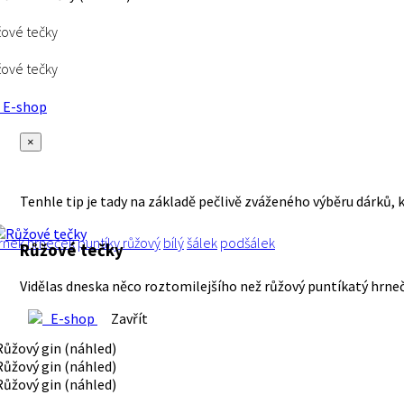
ové tečky
ové tečky
E-shop
×
Tenhle tip je tady na základě pečlivě zváženého výběru dárků, 
rnek
hrneček
puntíky
růžový
bílý
šálek
podšálek
Růžové tečky
Vidělas dneska něco roztomilejšího než růžový puntíkatý hrne
E-shop
Zavřít