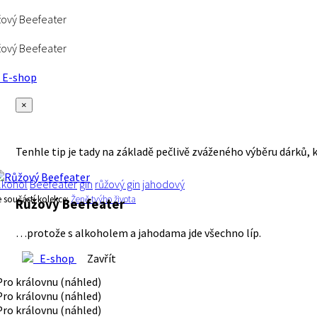
ový Beefeater
ový Beefeater
E-shop
×
Tenhle tip je tady na základě pečlivě zváženého výběru dárků, 
lkohol
Beefeater
gin
růžový gin
jahodový
e součástí kolekce:
Ženě tvýho života
Růžový Beefeater
…protože s alkoholem a jahodama jde všechno líp.
E-shop
Zavřít