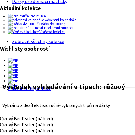
Dárky pro domácí mazlíčky
Aktuální kolekce
Pro muže
Adventní kalendáře
Dárky do 300 Kč
Podzimní nutnosti
Voňavá kolekce
Zobrazit všechny kolekce
Wishlisty osobností
Výsledek vyhledávání v tipech:
růžový
Zobrazit všechny wishlisty
Vybráno z desítek tisíc ručně vybraných tipů na dárky