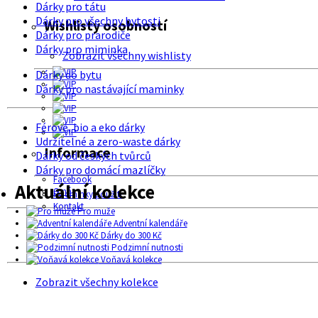
Dárky pro tátu
Dárky pro všechny bytosti
Wishlisty osobností
Dárky pro prarodiče
Dárky pro miminka
Zobrazit všechny wishlisty
Dárky do bytu
Dárky pro nastávající maminky
Férové, bio a eko dárky
Udržitelné a zero-waste dárky
Informace
Dárky od českých tvůrců
Dárky pro domácí mazlíčky
Facebook
Aktuální kolekce
O nás
Podmínky použití
Kontakt
Pro muže
Adventní kalendáře
Dárky do 300 Kč
Podzimní nutnosti
Voňavá kolekce
Zobrazit všechny kolekce