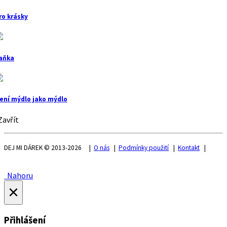
ro krásky
aňka
ení mýdlo jako mýdlo
avřít
DEJ MI DÁREK © 2013-2026 |
O nás
|
Podmínky použití
|
Kontakt
|
Nahoru
×
Přihlášení