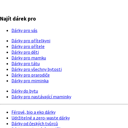
Najít dárek pro
Dárky pro vás
Dárky pro přítelkyni
Dárky pro přítele
Dárky pro děti
Dárky pro mamku
Dárky pro tátu
Dárky pro všechny bytosti
Dárky pro prarodiče
Dárky pro miminka
Dárky do bytu
Dárky pro nastávající maminky
Férové, bio a eko dárky
Udržitelné a zero-waste dárky
Dárky od českých tvůrců