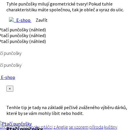
Tyhle punčošky milují geometrické tvary! Pokud tuhle
charakteristiku máte společnou, tak je obleč a vyraz do ulic.
E-shop
Zavřít
čí punčošky
čí punčošky
E-shop
×
Tenhle tip je tady na základě pečlivě zváženého výběru dárků,
které by se vám mohly líbit nebo hodit.
unčocháče
punčochy
ptáčci
z Anglie
se vzorem
příroda
květiny
Ptačí punčošky