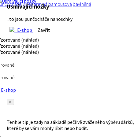
unčocháče
vícebarevná
bambusová
bavlněná
Usmívající nožky
...to jsou punčocháče nanoschky
E-shop
Zavřít
orované
orované
E-shop
×
Tenhle tip je tady na základě pečlivě zváženého výběru dárků,
které by se vám mohly líbit nebo hodit.