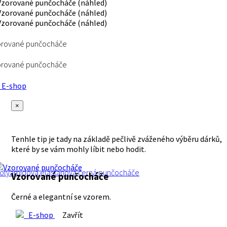
orované punčocháče
orované punčocháče
E-shop
×
Tenhle tip je tady na základě pečlivě zváženého výběru dárků,
které by se vám mohly líbit nebo hodit.
olyamidová
elastanová
černá
punčocháče
Vzorované punčocháče
Černé a elegantní se vzorem.
E-shop
Zavřít