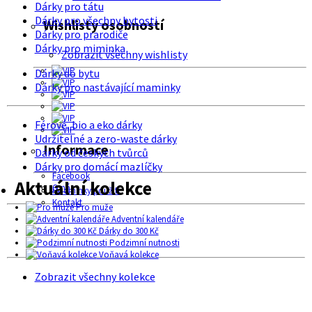
Dárky pro tátu
Dárky pro všechny bytosti
Wishlisty osobností
Dárky pro prarodiče
Dárky pro miminka
Zobrazit všechny wishlisty
Dárky do bytu
Dárky pro nastávající maminky
Férové, bio a eko dárky
Udržitelné a zero-waste dárky
Informace
Dárky od českých tvůrců
Dárky pro domácí mazlíčky
Facebook
Aktuální kolekce
O nás
Podmínky použití
Kontakt
Pro muže
Adventní kalendáře
Dárky do 300 Kč
Podzimní nutnosti
Voňavá kolekce
Zobrazit všechny kolekce