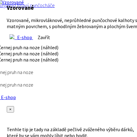
olyamid
tmavý
punčocháče
Vzorované
Vzorované, mikrovláknové, neprůhledné punčochové kalhoty 
matným povrchem, s pohodlným žebrovaným a plochým šve
E-shop
Zavřít
nej pruh na noze
nej pruh na noze
E-shop
×
Tenhle tip je tady na základě pečlivě zváženého výběru dárků,
které by se vám mohly líbit nebo hodit.