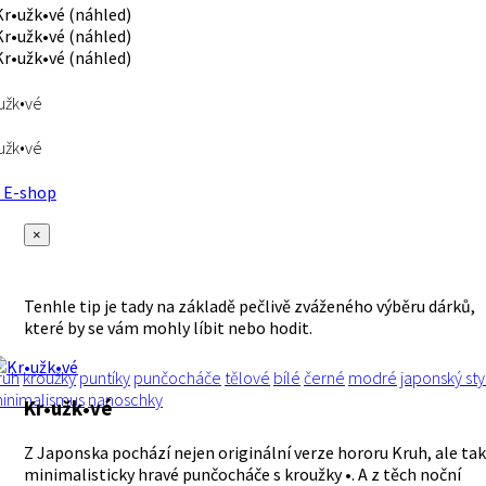
užk•vé
užk•vé
E-shop
×
Tenhle tip je tady na základě pečlivě zváženého výběru dárků,
které by se vám mohly líbit nebo hodit.
ruh
kroužky
puntíky
punčocháče
tělové
bílé
černé
modré
japonský sty
inimalismus
nanoschky
Kr•užk•vé
Z Japonska pochází nejen originální verze hororu Kruh, ale ta
minimalisticky hravé punčocháče s kroužky •. A z těch noční