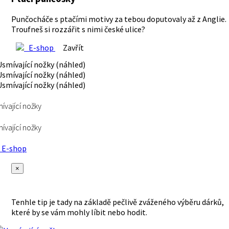
Punčocháče s ptačími motivy za tebou doputovaly až z Anglie.
Troufneš si rozzářit s nimi české ulice?
E-shop
Zavřít
ívající nožky
ívající nožky
E-shop
×
Tenhle tip je tady na základě pečlivě zváženého výběru dárků,
které by se vám mohly líbit nebo hodit.