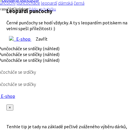
unčochy
punčocháče
leopardí
dámská
černá
e součástí kolekce:
Dárky za hubičku
Leopardí punčochy
Černé punčochy se hodí vždycky. A ty s leopardím potiskem na
velmi spešl příležitosti :)
E-shop
Zavřít
čocháče se srdíčky
čocháče se srdíčky
E-shop
×
Tenhle tip je tady na základě pečlivě zváženého výběru dárků,