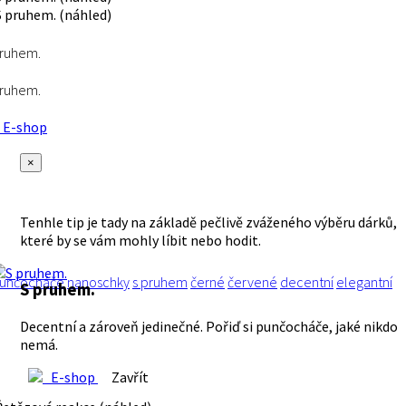
pruhem.
pruhem.
E-shop
×
Tenhle tip je tady na základě pečlivě zváženého výběru dárků,
které by se vám mohly líbit nebo hodit.
unčocháče
nanoschky
s pruhem
černé
červené
decentní
elegantní
S pruhem.
Decentní a zároveň jedinečné. Pořiď si punčocháče, jaké nikdo
nemá.
E-shop
Zavřít