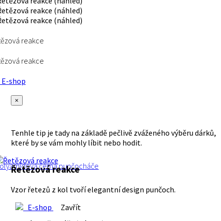
tězová reakce
tězová reakce
E-shop
×
Tenhle tip je tady na základě pečlivě zváženého výběru dárků,
které by se vám mohly líbit nebo hodit.
olyamidová
černá
punčocháče
Řetězová reakce
Vzor řetezů z kol tvoří elegantní design punčoch.
E-shop
Zavřít