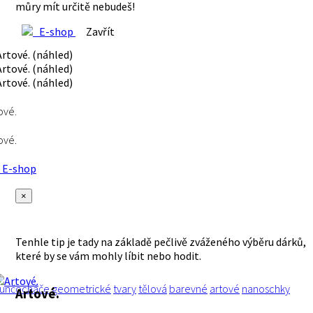
můry mít určitě nebudeš!
E-shop
Zavřít
ové.
ové.
E-shop
×
Tenhle tip je tady na základě pečlivě zváženého výběru dárků,
které by se vám mohly líbit nebo hodit.
unčocháče
geometrické
tvary
tělová
barevné
artové
nanoschky
Artové.