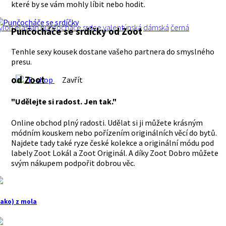
které by se vám mohly líbit nebo hodit.
ylon
elastan
punčocháče
srdce
valentýnská
dámská
černá
Punčocháče se srdíčky
od Zoot
Tenhle sexy kousek dostane vašeho partnera do smyslného
presu.
od Zoot
E-shop
Zavřít
"Udělejte si radost. Jen tak."
Online obchod plný radosti. Udělat si ji můžete krásným
módním kouskem nebo pořízením originálních věcí do bytů.
Najdete tady také ryze české kolekce a originální módu pod
labely Zoot Lokál a Zoot Originál. A díky Zoot Dobro můžete
svým nákupem podpořit dobrou věc.
jako) z mola