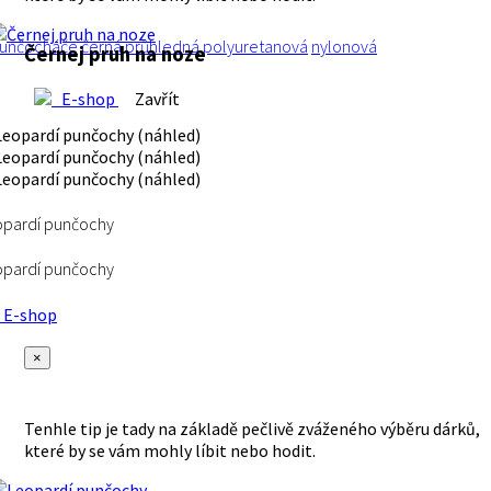
unčocháče
černá
průhledná
polyuretanová
nylonová
Černej pruh na noze
E-shop
Zavřít
opardí punčochy
opardí punčochy
E-shop
×
Tenhle tip je tady na základě pečlivě zváženého výběru dárků,
které by se vám mohly líbit nebo hodit.