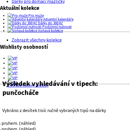
Dárky pro domácí mazlíčky
Aktuální kolekce
Pro muže
Adventní kalendáře
Dárky do 300 Kč
Podzimní nutnosti
Voňavá kolekce
Zobrazit všechny kolekce
Wishlisty osobností
Výsledek vyhledávání v tipech:
Zobrazit všechny wishlisty
punčocháče
Vybráno z desítek tisíc ručně vybraných tipů na dárky