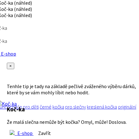
č-ka
č-ka
E-shop
×
Tenhle tip je tady na základě pečlivě zváženého výběru dárků,
které by se vám mohly líbit nebo hodit.
unčocháče
pro děti
černé
kočka
pro slečny
kreslená kočka
originální
Koč-ka
Že malá slečna nemůže být kočka? Omyl, může! Doslova.
E-shop
Zavřít