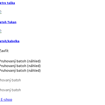
etro taška
atoh Tukan
atoh/kabelka
avřít
uhovaný batoh
uhovaný batoh
E-shop