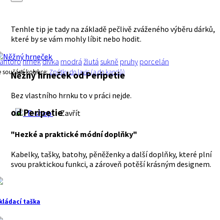
Tenhle tip je tady na základě pečlivě zváženého výběru dárků,
které by se vám mohly líbit nebo hodit.
antoro
hrnek
dívka
modrá
žlutá
sukně
pruhy
porcelán
e součástí kolekce:
Zpátky do lavic (a do kanclů)
Něžný hrneček
od Peripetie
Bez vlastního hrnku to v práci nejde.
od Peripetie
E-shop
Zavřít
"Hezké a praktické módní doplňky"
Kabelky, tašky, batohy, pěněženky a další doplňky, které plní
svou praktickou funkci, a zároveň potěší krásným designem.
kládací taška