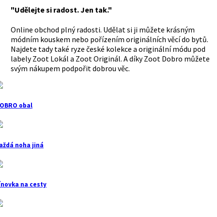
"Udělejte si radost. Jen tak."
Online obchod plný radosti. Udělat si ji můžete krásným
módním kouskem nebo pořízením originálních věcí do bytů.
Najdete tady také ryze české kolekce a originální módu pod
labely Zoot Lokál a Zoot Originál. A díky Zoot Dobro můžete
svým nákupem podpořit dobrou věc.
OBRO obal
aždá noha jiná
ínovka na cesty