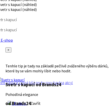
tr s kapucí
tr s kapucí
E-shop
×
Tenhle tip je tady na základě pečlivě zváženého výběru dárků,
které by se vám mohly líbit nebo hodit.
vetr
kapuce
černá
bílá
pruhy
roxy
bavlna
akryl
Svetr s kapucí
od Brands24
Pohodlná elegance
od Brands24
E-shop
Zavřít