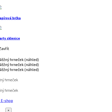
apírová brčka
arty sklenice
avřít
ný hrneček
ný hrneček
E-shop
×