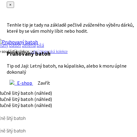
×
Tenhle tip je tady na základě pečlivě zváženého výběru dárků,
které by se vám mohly líbit nebo hodit.
ruhy
batoh
zelená
bílá
e součástí kolekce:
Letní blogerská kolekce
Pruhovaný batoh
Tip od Jaji: Letný batoh, na kúpalisko, alebo k moru úplne
dokonalý
E-shop
Zavřít
ně šitý batoh
ně šitý batoh