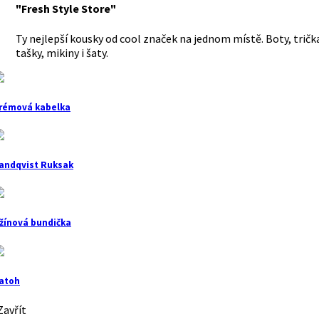
"Fresh Style Store"
Ty nejlepší kousky od cool značek na jednom místě. Boty, tričk
tašky, mikiny i šaty.
rémová kabelka
andqvist Ruksak
žínová bundička
atoh
avřít