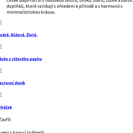
České papírnictví s nabídkou sešitů, bloků, diářů, tužek a další
doplňků, které vznikají s ohledem k přírodě a v harmonii s
minimalistickou krásou.
odrá. Růžová. Žlutá.
ásky z rýžového papíru
estovní deník
rháček
avřít