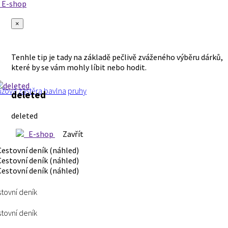
E-shop
×
Tenhle tip je tady na základě pečlivě zváženého výběru dárků,
které by se vám mohly líbit nebo hodit.
ůžová
zástěra
bavlna
pruhy
deleted
deleted
E-shop
Zavřít
tovní deník
tovní deník