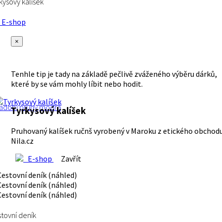
kysový kalíšek
E-shop
×
Tenhle tip je tady na základě pečlivě zváženého výběru dárků,
které by se vám mohly líbit nebo hodit.
ádobí
pruhy
modrá
Tyrkysový kalíšek
Pruhovaný kalíšek ručnš vyrobený v Maroku z etického obchod
Nila.cz
E-shop
Zavřít
tovní deník