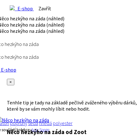
E-shop
Zavřít
o hezkýho na záda
o hezkýho na záda
E-shop
×
Tenhle tip je tady na základě pečlivě zváženého výběru dárků,
které by se vám mohly líbit nebo hodit.
atoh
popruhy
šedá
hnědá
polyester
e součástí kolekce:
Anie Songe
Něco hezkýho na záda
od Zoot