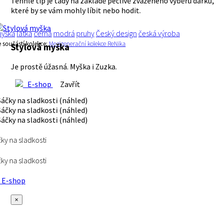
Tenhle tip je tady na základě pečlivě zváženého výběru dárků,
které by se vám mohly líbit nebo hodit.
yška
látka
černá
modrá
pruhy
Český design
česká výroba
e součástí kolekce:
Mezigenerační kolekce ReNika
Stylová myška
Je prostě úžasná. Myška i Zuzka.
E-shop
Zavřít
ky na sladkosti
ky na sladkosti
E-shop
×