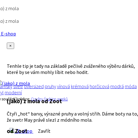
ko) z mola
ko) z mola
E-shop
×
Tenhle tip je tady na základě pečlivě zváženého výběru dárků,
které by se vám mohly líbit nebo hodit.
ámský
svetr
oversized
pruhy
vínová
krémová
horčicová
modrá
móda
tyl
moderní
e součástí kolekce:
Ozvěny fashion weeků
(jako) z mola
od Zoot
Čtyři „hot“ barvy, výrazné pruhy a volný střih. Dáme boty na to
že svetr May právě slezl z módního mola.
od Zoot
E-shop
Zavřít