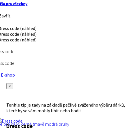
íša pro všechny
avřít
ss code
ss code
E-shop
×
Tenhle tip je tady na základě pečlivě zváženého výběru dárků,
které by se vám mohly líbit nebo hodit.
le
pro kluky
černá
tmavě modrá
pruhy
Dress code