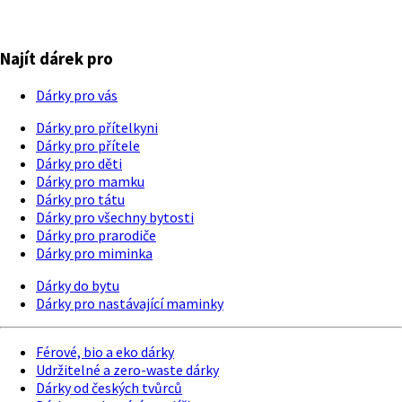
Najít dárek pro
Dárky pro vás
Dárky pro přítelkyni
Dárky pro přítele
Dárky pro děti
Dárky pro mamku
Dárky pro tátu
Dárky pro všechny bytosti
Dárky pro prarodiče
Dárky pro miminka
Dárky do bytu
Dárky pro nastávající maminky
Férové, bio a eko dárky
Udržitelné a zero-waste dárky
Dárky od českých tvůrců