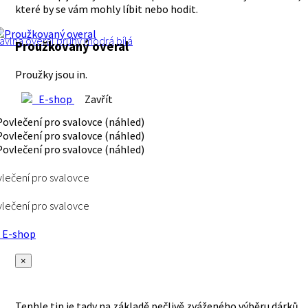
které by se vám mohly líbit nebo hodit.
avlna
overal
pruhy
modrá
bílá
Proužkovaný overal
Proužky jsou in.
E-shop
Zavřít
lečení pro svalovce
lečení pro svalovce
E-shop
×
Tenhle tip je tady na základě pečlivě zváženého výběru dárků,