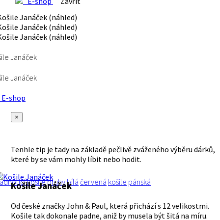
E-shop
Zavřít
ile Janáček
ile Janáček
E-shop
×
Tenhle tip je tady na základě pečlivě zváženého výběru dárků,
které by se vám mohly líbit nebo hodit.
adnoucí košile
pruhy
bílá
červená
košile
pánská
Košile Janáček
Od české značky John & Paul, která přichází s 12 velikostmi.
Košile tak dokonale padne, aniž by musela být šitá na míru.