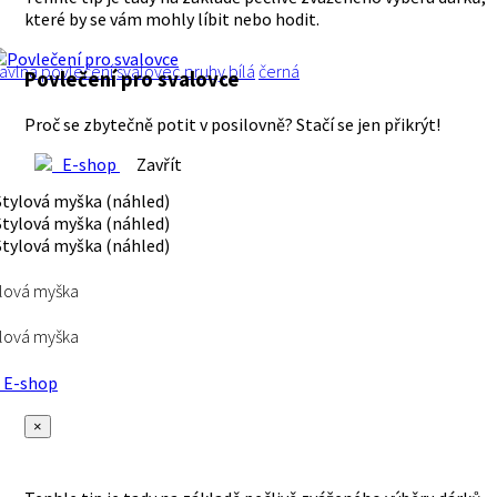
které by se vám mohly líbit nebo hodit.
avlna
povlečení
svalovec
pruhy
bílá
černá
Povlečení pro svalovce
Proč se zbytečně potit v posilovně? Stačí se jen přikrýt!
E-shop
Zavřít
lová myška
lová myška
E-shop
×