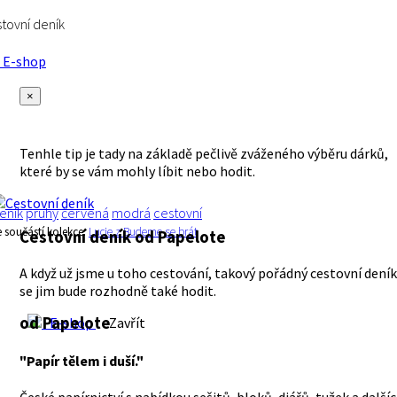
tovní deník
E-shop
×
Tenhle tip je tady na základě pečlivě zváženého výběru dárků,
které by se vám mohly líbit nebo hodit.
eník
pruhy
červená
modrá
cestovní
e součástí kolekce:
Lucie z Budeme se brát
Cestovní deník
od Papelote
A když už jsme u toho cestování, takový pořádný cestovní deník
se jim bude rozhodně také hodit.
od Papelote
E-shop
Zavřít
"Papír tělem i duší."