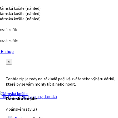
ská košile
ská košile
E-shop
×
Tenhle tip je tady na základě pečlivě zváženého výběru dárků,
které by se vám mohly líbit nebo hodit.
ošile
bavlna
modrá
pruhy
dámská
Dámská košile
v pánském stylu.)