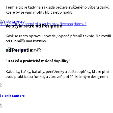
Tenhle tip je tady na základě pečlivě zváženého výběru dárků,
které by se vám mohly líbit nebo hodit.
abelka
retro
červená
bílá
pruhy
proužkovaná
dámská
Ve stylu retro
od Peripetie
Když se retro opravdu povede, vypadá přesně takhle. Na rozdíl
od zvonáčů nad kotníky.
od Peripetie
E-shop
Zavřít
"Hezké a praktické módní doplňky"
Kabelky, tašky, batohy, pěněženky a další doplňky, které plní
svou praktickou funkci, a zároveň potěší krásným designem.
ápisník Santoro