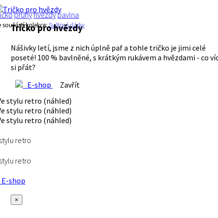
ričko
pruhy
hvězdy
bavlna
e součástí kolekce:
Světové dárky
Tričko pro hvězdy
Nášivky letí, jsme z nich úplně paf a tohle tričko je jimi celé
poseté! 100 % bavlněné, s krátkým rukávem a hvězdami - co ví
si přát?
E-shop
Zavřít
stylu retro
stylu retro
E-shop
×