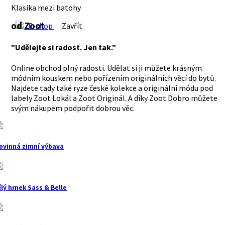
Klasika mezi batohy
od Zoot
E-shop
Zavřít
"Udělejte si radost. Jen tak."
Online obchod plný radosti. Udělat si ji můžete krásným
módním kouskem nebo pořízením originálních věcí do bytů.
Najdete tady také ryze české kolekce a originální módu pod
labely Zoot Lokál a Zoot Originál. A díky Zoot Dobro můžete
svým nákupem podpořit dobrou věc.
ovinná zimní výbava
ílý hrnek Sass & Belle