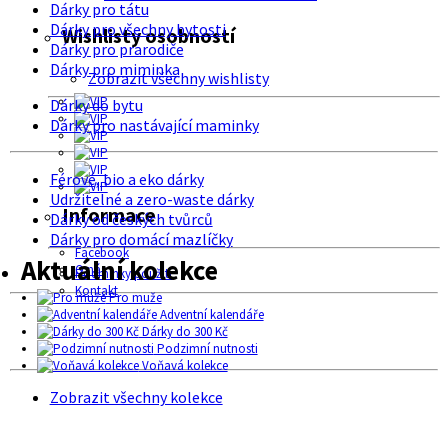
Dárky pro tátu
Dárky pro všechny bytosti
Wishlisty osobností
Dárky pro prarodiče
Dárky pro miminka
Zobrazit všechny wishlisty
Dárky do bytu
Dárky pro nastávající maminky
Férové, bio a eko dárky
Udržitelné a zero-waste dárky
Informace
Dárky od českých tvůrců
Dárky pro domácí mazlíčky
Facebook
Aktuální kolekce
O nás
Podmínky použití
Kontakt
Pro muže
Adventní kalendáře
Dárky do 300 Kč
Podzimní nutnosti
Voňavá kolekce
Zobrazit všechny kolekce