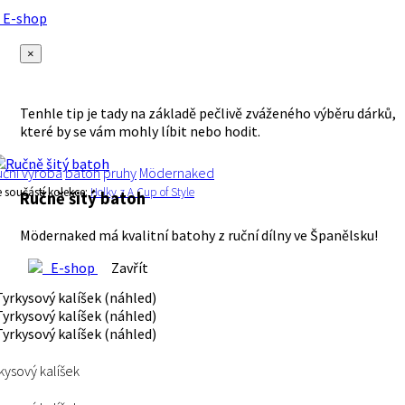
E-shop
×
Tenhle tip je tady na základě pečlivě zváženého výběru dárků,
které by se vám mohly líbit nebo hodit.
uční výroba
batoh
pruhy
Mödernaked
e součástí kolekce:
Holky z A Cup of Style
Ručně šitý batoh
Mödernaked má kvalitní batohy z ruční dílny ve Španělsku!
E-shop
Zavřít
kysový kalíšek