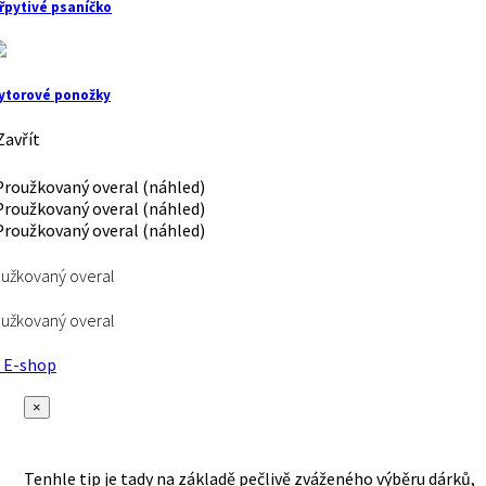
řpytivé psaníčko
ytorové ponožky
avřít
užkovaný overal
užkovaný overal
E-shop
×
Tenhle tip je tady na základě pečlivě zváženého výběru dárků,