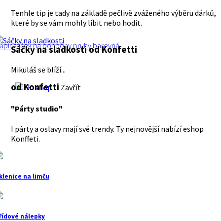
Tenhle tip je tady na základě pečlivě zváženého výběru dárků,
které by se vám mohly líbit nebo hodit.
apír
sáček na bonbóny
pruhy
barevná
Sáčky na sladkosti
od Konfetti
Mikuláš se blíží...
od Konfetti
E-shop
Zavřít
"Párty studio"
I párty a oslavy mají své trendy. Ty nejnovější nabízí eshop
Konffeti.
klenice na limču
řídové nálepky