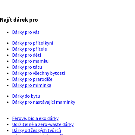
Najít dárek pro
Dárky pro vás
Dárky pro přítelkyni
Dárky pro přítele
Dárky pro děti
Dárky pro mamku
Dárky pro tátu
Dárky pro všechny bytosti
Dárky pro prarodiče
Dárky pro miminka
Dárky do bytu
Dárky pro nastávající maminky
Férové, bio a eko dárky
Udržitelné a zero-waste dárky
Dárky od českých tvůrců