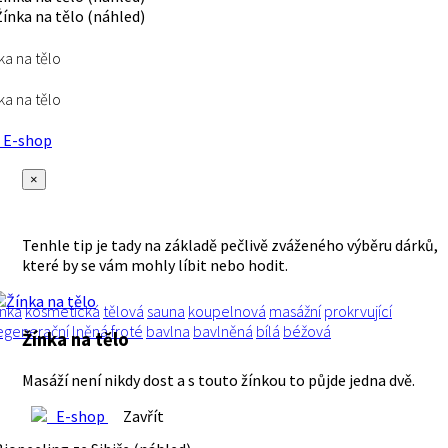
ka na tělo
ka na tělo
E-shop
×
Tenhle tip je tady na základě pečlivě zváženého výběru dárků,
které by se vám mohly líbit nebo hodit.
ínka
kosmetická
tělová
sauna
koupelnová
masážní
prokrvující
egenerační
lněná
froté
bavlna
bavlněná
bílá
béžová
Žínka na tělo
Masáží není nikdy dost a s touto žínkou to půjde jedna dvě.
E-shop
Zavřít