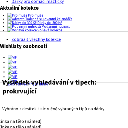
Dárky pro domácí mazlíčky
Aktuální kolekce
Pro muže
Adventní kalendáře
Dárky do 300 Kč
Podzimní nutnosti
Voňavá kolekce
Zobrazit všechny kolekce
Wishlisty osobností
Výsledek vyhledávání v tipech:
Zobrazit všechny wishlisty
prokrvující
Vybráno z desítek tisíc ručně vybraných tipů na dárky