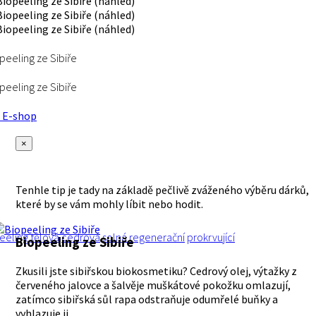
peeling ze Sibiře
peeling ze Sibiře
E-shop
×
Tenhle tip je tady na základě pečlivě zváženého výběru dárků,
které by se vám mohly líbit nebo hodit.
eeling
tělová
cedrová
solná
regenerační
prokrvující
Biopeeling ze Sibiře
Zkusili jste sibiřskou biokosmetiku? Cedrový olej, výtažky z
červeného jalovce a šalvěje muškátové pokožku omlazují,
zatímco sibiřská sůl rapa odstraňuje odumřelé buňky a
vyhlazuje ji.