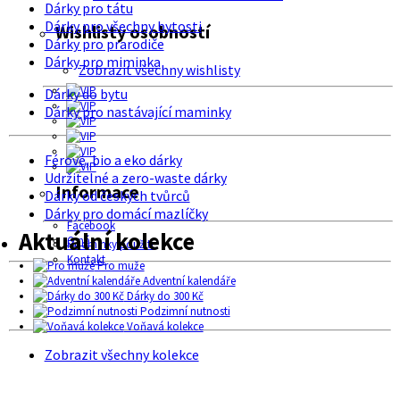
Dárky pro tátu
Dárky pro všechny bytosti
Wishlisty osobností
Dárky pro prarodiče
Dárky pro miminka
Zobrazit všechny wishlisty
Dárky do bytu
Dárky pro nastávající maminky
Férové, bio a eko dárky
Udržitelné a zero-waste dárky
Informace
Dárky od českých tvůrců
Dárky pro domácí mazlíčky
Facebook
Aktuální kolekce
O nás
Podmínky použití
Kontakt
Pro muže
Adventní kalendáře
Dárky do 300 Kč
Podzimní nutnosti
Voňavá kolekce
Zobrazit všechny kolekce