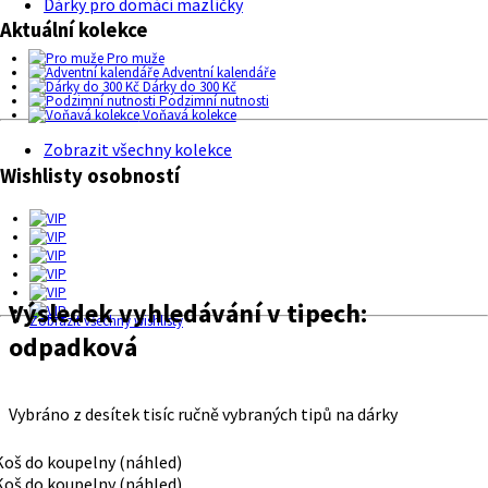
Dárky pro domácí mazlíčky
Aktuální kolekce
Pro muže
Adventní kalendáře
Dárky do 300 Kč
Podzimní nutnosti
Voňavá kolekce
Zobrazit všechny kolekce
Wishlisty osobností
Výsledek vyhledávání v tipech:
Zobrazit všechny wishlisty
odpadková
Vybráno z desítek tisíc ručně vybraných tipů na dárky