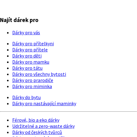
Najít dárek pro
Dárky pro vás
Dárky pro přítelkyni
Dárky pro přítele
Dárky pro děti
Dárky pro mamku
Dárky pro tátu
Dárky pro všechny bytosti
Dárky pro prarodiče
Dárky pro miminka
Dárky do bytu
Dárky pro nastávající maminky
Férové, bio a eko dárky
Udržitelné a zero-waste dárky
Dárky od českých tvůrců