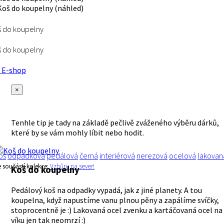
 do koupelny
 do koupelny
E-shop
×
Tenhle tip je tady na základě pečlivě zváženého výběru dárků,
které by se vám mohly líbit nebo hodit.
oš
odpadková
pedálová
černá
interiérová
nerezová
ocelová
lakovan
e součástí kolekce:
Vzhůru na sever!
Koš do koupelny
Pedálový koš na odpadky vypadá, jak z jiné planety. A tou
koupelna, když napustíme vanu plnou pěny a zapálíme svíčky,
stoprocentně je :) Lakovaná ocel zvenku a kartáčovaná ocel na
víku jen tak neomrzí :)