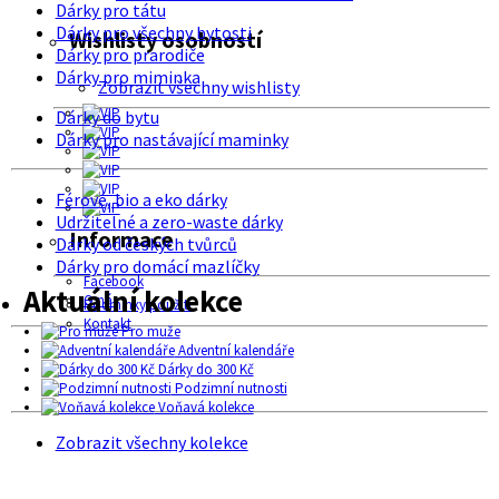
Dárky pro tátu
Dárky pro všechny bytosti
Wishlisty osobností
Dárky pro prarodiče
Dárky pro miminka
Zobrazit všechny wishlisty
Dárky do bytu
Dárky pro nastávající maminky
Férové, bio a eko dárky
Udržitelné a zero-waste dárky
Informace
Dárky od českých tvůrců
Dárky pro domácí mazlíčky
Facebook
Aktuální kolekce
O nás
Podmínky použití
Kontakt
Pro muže
Adventní kalendáře
Dárky do 300 Kč
Podzimní nutnosti
Voňavá kolekce
Zobrazit všechny kolekce