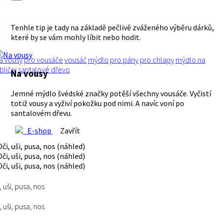
Tenhle tip je tady na základě pečlivě zváženého výběru dárků,
které by se vám mohly líbit nebo hodit.
a vousy
pro vousáče
vousáč
mýdlo
pro pány
pro chlapy
mýdlo na
bličej
santalové dřevo
Na vousy
Jemné mýdlo švédské značky potěší všechny vousáče. Vyčistí
totiž vousy a vyživí pokožku pod nimi. A navíc voní po
santalovém dřevu.
E-shop
Zavřít
, uši, pusa, nos
, uši, pusa, nos