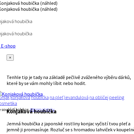
jaková houbička
jaková houbička
E-shop
×
Tenhle tip je tady na základě pečlivě zváženého výběru dárků,
které by se vám mohly líbit nebo hodit.
onjak
konjaková
houbička
na pleť
levandulová
na obličej
peeling
osmetika
e součástí kolekce:
#Minimalisticky
Konjaková houbička
Jemná houbička z japonské rostliny konjac vyčistí tvou pleť a
jemně ji promasíruje. Rozluč se s hromadou lahviček v koupeln