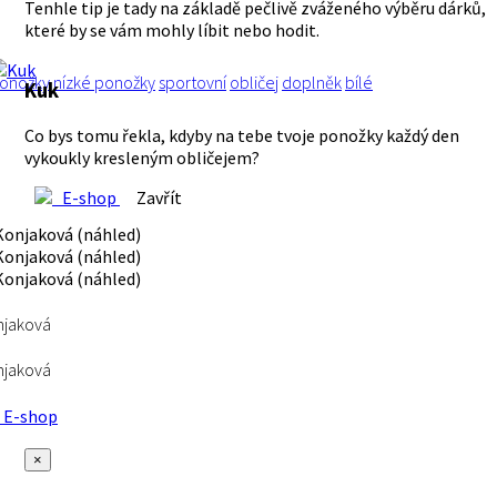
Tenhle tip je tady na základě pečlivě zváženého výběru dárků,
které by se vám mohly líbit nebo hodit.
onožky
nízké ponožky
sportovní
obličej
doplněk
bílé
Kuk
Co bys tomu řekla, kdyby na tebe tvoje ponožky každý den
vykoukly kresleným obličejem?
E-shop
Zavřít
njaková
njaková
E-shop
×