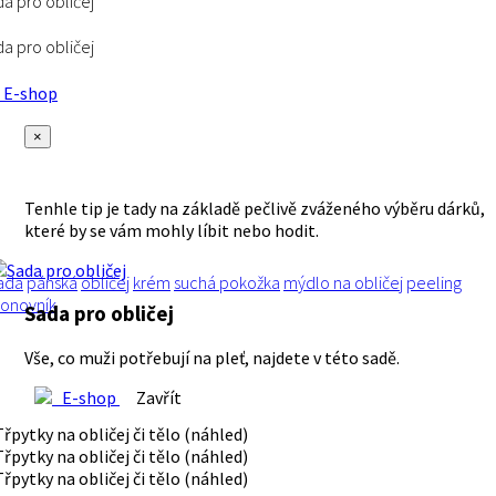
a pro obličej
a pro obličej
E-shop
×
Tenhle tip je tady na základě pečlivě zváženého výběru dárků,
které by se vám mohly líbit nebo hodit.
ada
pánská
obličej
krém
suchá pokožka
mýdlo na obličej
peeling
lonovník
Sada pro obličej
Vše, co muži potřebují na pleť, najdete v této sadě.
E-shop
Zavřít