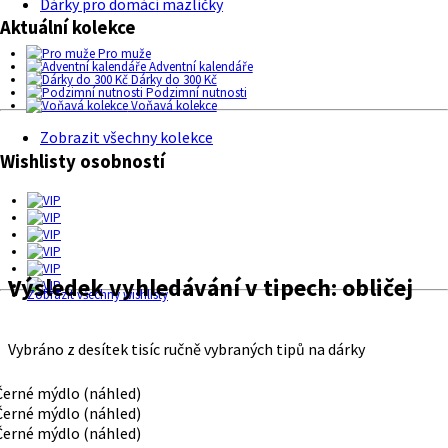
Dárky pro domácí mazlíčky
Aktuální kolekce
Pro muže
Adventní kalendáře
Dárky do 300 Kč
Podzimní nutnosti
Voňavá kolekce
Zobrazit všechny kolekce
Wishlisty osobností
Výsledek vyhledávání v tipech:
obličej
Zobrazit všechny wishlisty
Vybráno z desítek tisíc ručně vybraných tipů na dárky