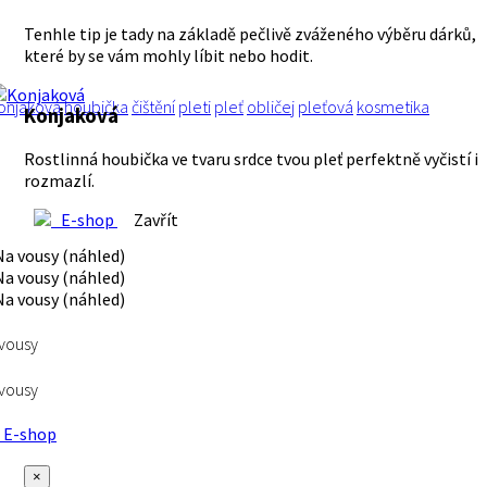
Tenhle tip je tady na základě pečlivě zváženého výběru dárků,
které by se vám mohly líbit nebo hodit.
onjaková
houbička
čištění
pleti
pleť
obličej
pleťová
kosmetika
Konjaková
Rostlinná houbička ve tvaru srdce tvou pleť perfektně vyčistí i
rozmazlí.
E-shop
Zavřít
vousy
vousy
E-shop
×