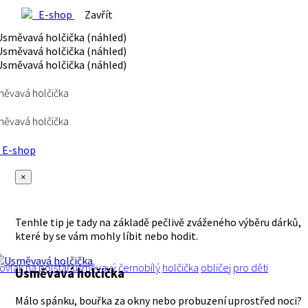
E-shop
Zavřít
ěvavá holčička
ěvavá holčička
E-shop
×
Tenhle tip je tady na základě pečlivě zváženého výběru dárků,
které by se vám mohly líbit nebo hodit.
ovlak
na polštář
usměvavý
černobílý
holčička
obličej
pro děti
Usměvavá holčička
Málo spánku, bouřka za okny nebo probuzení uprostřed noci?