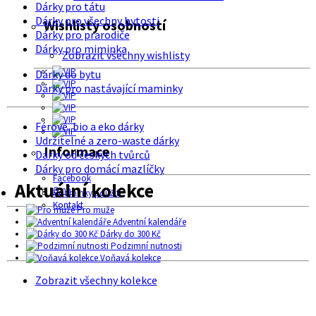
Dárky pro tátu
Dárky pro všechny bytosti
Wishlisty osobností
Dárky pro prarodiče
Dárky pro miminka
Zobrazit všechny wishlisty
Dárky do bytu
Dárky pro nastávající maminky
Férové, bio a eko dárky
Udržitelné a zero-waste dárky
Informace
Dárky od českých tvůrců
Dárky pro domácí mazlíčky
Facebook
Aktuální kolekce
O nás
Podmínky použití
Kontakt
Pro muže
Adventní kalendáře
Dárky do 300 Kč
Podzimní nutnosti
Voňavá kolekce
Zobrazit všechny kolekce