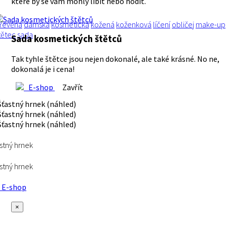
které by se vám mohly líbit nebo hodit.
řevěná
dámská
kosmetická
kožená
koženková
líčení
obličej
make-up
tětec
sada
Sada kosmetických štětců
Tak tyhle štětce jsou nejen dokonalé, ale také krásné. No ne,
dokonalá je i cena!
E-shop
Zavřít
stný hrnek
stný hrnek
E-shop
×