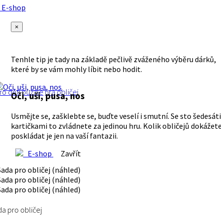
E-shop
×
Tenhle tip je tady na základě pečlivě zváženého výběru dárků,
které by se vám mohly líbit nebo hodit.
ro děti
puzzle
hra
obličej
Oči, uši, pusa, nos
Usmějte se, zašklebte se, buďte veselí i smutní. Se sto šedesáti
kartičkami to zvládnete za jedinou hru. Kolik obličejů dokážet
poskládat je jen na vaší fantazii.
E-shop
Zavřít
a pro obličej