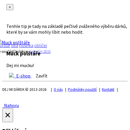
×
Tenhle tip je tady na základě pečlivě zváženého výběru dárků,
které by se vám mohly líbit nebo hodit.
olštář
bílá
pusinka
obličej
e součástí kolekce:
Valentýn 2015
Muck polštáře
Dej mi mucku!
E-shop
Zavřít
DEJ MI DÁREK © 2013-2026 |
O nás
|
Podmínky použití
|
Kontakt
|
Nahoru
×