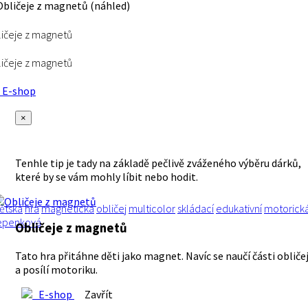
ičeje z magnetů
ičeje z magnetů
E-shop
×
Tenhle tip je tady na základě pečlivě zváženého výběru dárků,
které by se vám mohly líbit nebo hodit.
ětská
hra
magnetická
obličej
multicolor
skládací
edukativní
motorick
epenková
Obličeje z magnetů
Tato hra přitáhne děti jako magnet. Navíc se naučí části obliče
a posílí motoriku.
E-shop
Zavřít