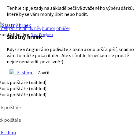
Tenhle tip je tady na základě pečlivě zváženého výběru dárků,
které by se vám mohly líbit nebo hodit.
rnek
porcelán
úsměv
humor
obličej
e součástí kolekce:
Bára Perglová
Šťastný hrnek
Když se v Anglii ráno podíváte z okna a ono prší a prší, snadno
vám to může pokazit den. Ale s tímhle hrnečkem se prostě
nejde nenaladit pozitivně :)
E-shop
Zavřít
k polštáře
k polštáře
E-shop