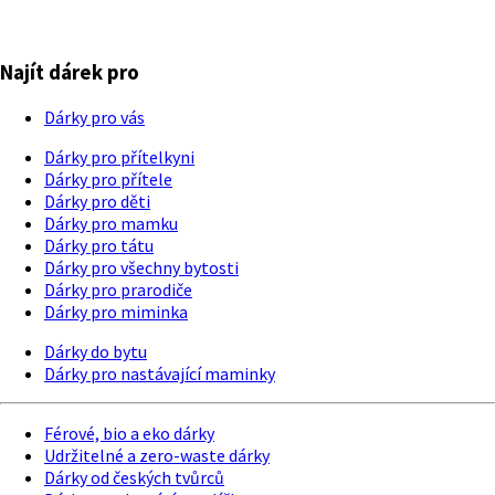
Najít dárek pro
Dárky pro vás
Dárky pro přítelkyni
Dárky pro přítele
Dárky pro děti
Dárky pro mamku
Dárky pro tátu
Dárky pro všechny bytosti
Dárky pro prarodiče
Dárky pro miminka
Dárky do bytu
Dárky pro nastávající maminky
Férové, bio a eko dárky
Udržitelné a zero-waste dárky
Dárky od českých tvůrců