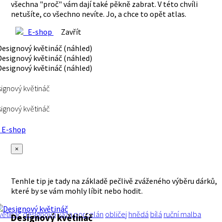
všechna "proč" vám dají také pěkně zabrat. V této chvíli
netušíte, co všechno nevíte. Jo, a chce to opět atlas.
E-shop
Zavřít
ignový květináč
ignový květináč
E-shop
×
Tenhle tip je tady na základě pečlivě zváženého výběru dárků,
které by se vám mohly líbit nebo hodit.
větináč
designová
váza
porcelán
obličej
hnědá
bílá
ruční malba
Designový květináč