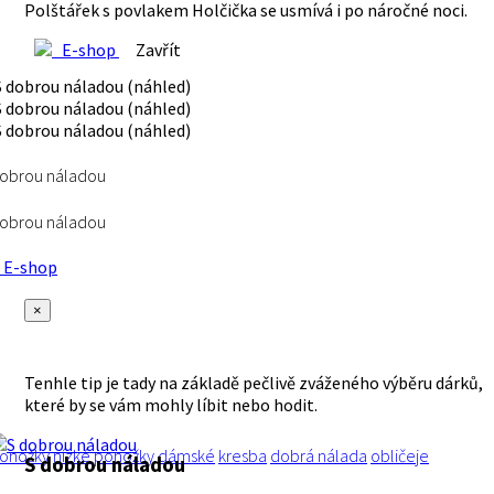
Polštářek s povlakem Holčička se usmívá i po náročné noci.
E-shop
Zavřít
dobrou náladou
dobrou náladou
E-shop
×
Tenhle tip je tady na základě pečlivě zváženého výběru dárků,
které by se vám mohly líbit nebo hodit.
onožky
nízké ponožky
dámské
kresba
dobrá nálada
obličeje
S dobrou náladou