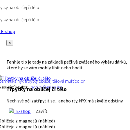
ytky na obličej či tělo
ytky na obličej či tělo
E-shop
×
Tenhle tip je tady na základě pečlivě zváženého výběru dárků,
které by se vám mohly líbit nebo hodit.
osmetika
nyx
třpytky
obličej
tělová
multicolor
e součástí kolekce:
Trendy v líčení na léto
Třpytky na obličej či tělo
Nech své oči zatřpytit se... anebo rty. NYX má skvělé odstíny.
E-shop
Zavřít