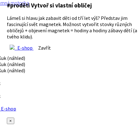
emná motorika
#proděti Vytvoř si vlastní obličej
Lámeš si hlavu jak zabavit děti od tří let výš? Představ jim
fascinující svět magnetek. Možnost vytvořit stovky různých
obličejů + objevení magnetek = hodiny a hodiny zábavy dětí (a
tvého klidu).
E-shop
Zavřít
k
k
E-shop
×