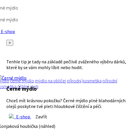
rné mýdlo
rné mýdlo
E-shop
×
Tenhle tip je tady na základě pečlivě zváženého výběru dárků,
které by se vám mohly líbit nebo hodit.
ýdlo
černé mýdlo
mýdlo na obličej
přírodní
kosmetika
přírodní
osmetika
čištění pleti
Černé mýdlo
Chceš mít krásnou pokožku? Černé mýdlo plné blahodárných
olejů poskytne tvé pleti hloubkové čištění a péči.
E-shop
Zavřít