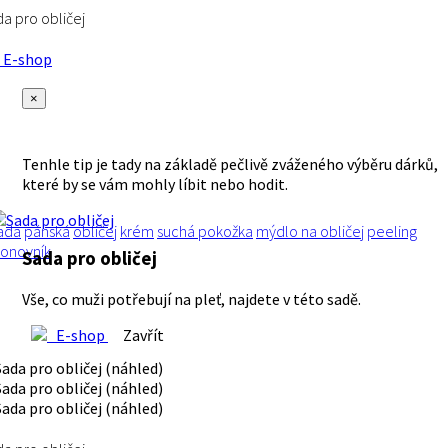
a pro obličej
E-shop
×
Tenhle tip je tady na základě pečlivě zváženého výběru dárků,
které by se vám mohly líbit nebo hodit.
ada
pánská
obličej
krém
suchá pokožka
mýdlo na obličej
peeling
lonovník
Sada pro obličej
Vše, co muži potřebují na pleť, najdete v této sadě.
E-shop
Zavřít