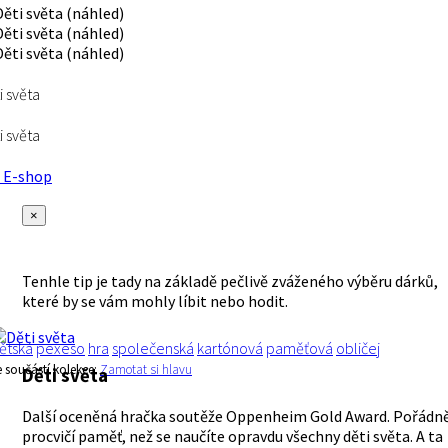
i světa
i světa
E-shop
×
Tenhle tip je tady na základě pečlivě zváženého výběru dárků,
které by se vám mohly líbit nebo hodit.
ětská
pexeso
hra
společenská
kartónová
paměťová
obličej
e součástí kolekce:
Zamotat si hlavu
Děti světa
Další oceněná hračka soutěže Oppenheim Gold Award. Pořádn
procvičí paměť, než se naučíte opravdu všechny děti světa. A ta