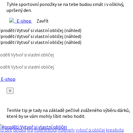
Tyhle sportovní ponožky se na tebe budou smát i v ošklivý,
upršený den.
E-shop
Zavřít
oděti Vytvoř si vlastní obličej
oděti Vytvoř si vlastní obličej
E-shop
×
Tenhle tip je tady na základě pečlivě zváženého výběru dárků,
které by se vám mohly líbit nebo hodit.
ro děti
dětská
hra
magnetická
magnety
vytvoř si obličej
kreativita