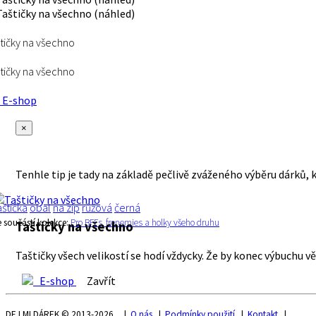
tičky na všechno
tičky na všechno
E-shop
×
Tenhle tip je tady na základě pečlivě zváženého výběru dárků, 
aštička
obal
na zip
růžová
černá
e součástí kolekce:
Pro BFFs, frenemies a holky všeho druhu
Taštičky na všechno
Taštičky všech velikostí se hodí vždycky. Že by konec výbuchu vě
E-shop
Zavřít
DEJ MI DÁREK © 2013-2026 |
O nás
|
Podmínky použití
|
Kontakt
|