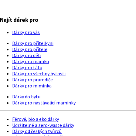
Najít dárek pro
Dárky pro vás
Dárky pro přítelkyni
Dárky pro přítele
Dárky pro děti
Dárky pro mamku
Dárky pro tátu
Dárky pro všechny bytosti
Dárky pro prarodiče
Dárky pro miminka
Dárky do bytu
Dárky pro nastávající maminky
Férové, bio a eko dárky
Udržitelné a zero-waste dárky
Dárky od českých tvůrců