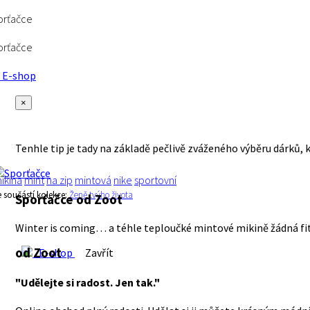
orťačce
orťačce
E-shop
×
Tenhle tip je tady na základě pečlivě zváženého výběru dárků, 
ikina
mint
na zip
mintová
nike
sportovní
e součástí kolekce:
Ženě tvýho života
Sporťačce
od Zoot
Winter is coming… a téhle teploučké mintové mikině žádná fi
od Zoot
E-shop
Zavřít
"Udělejte si radost. Jen tak."