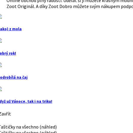
Online obchod plný radosti. Udělat si ji můžete krásným módní
Zoot Originál. A díky Zoot Dobro můžete svým nákupem podpoř
jako) z mola
obrý rok!
odrobílá na čaj
dyž už Vánoce, tak i na triku!
avřít