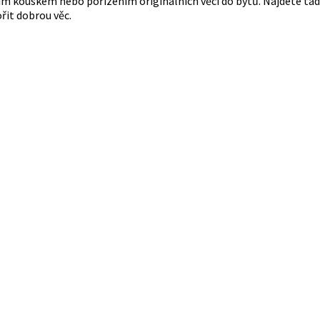
m kouskem nebo pořízením originálních věcí do bytů. Najdete tady
it dobrou věc.