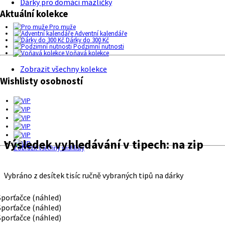
Dárky pro domácí mazlíčky
Aktuální kolekce
Pro muže
Adventní kalendáře
Dárky do 300 Kč
Podzimní nutnosti
Voňavá kolekce
Zobrazit všechny kolekce
Wishlisty osobností
Výsledek vyhledávání v tipech:
na zip
Zobrazit všechny wishlisty
Vybráno z desítek tisíc ručně vybraných tipů na dárky