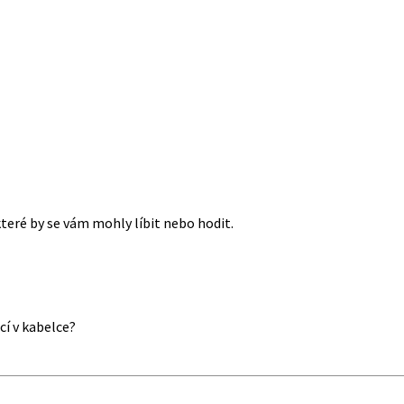
které by se vám mohly líbit nebo hodit.
cí v kabelce?