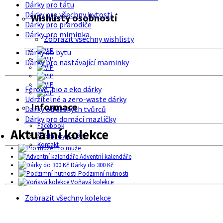
Dárky pro tátu
Dárky pro všechny bytosti
Wishlisty osobností
Dárky pro prarodiče
Dárky pro miminka
Zobrazit všechny wishlisty
Dárky do bytu
Dárky pro nastávající maminky
Férové, bio a eko dárky
Udržitelné a zero-waste dárky
Informace
Dárky od českých tvůrců
Dárky pro domácí mazlíčky
Facebook
Aktuální kolekce
O nás
Podmínky použití
Kontakt
Pro muže
Adventní kalendáře
Dárky do 300 Kč
Podzimní nutnosti
Voňavá kolekce
Zobrazit všechny kolekce