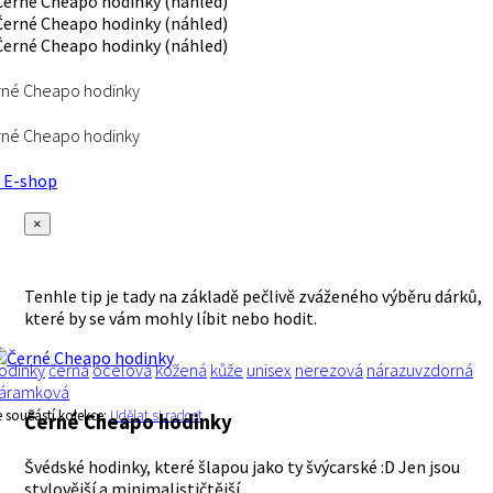
rné Cheapo hodinky
rné Cheapo hodinky
E-shop
×
Tenhle tip je tady na základě pečlivě zváženého výběru dárků,
které by se vám mohly líbit nebo hodit.
odinky
černá
ocelová
kožená
kůže
unisex
nerezová
nárazuvzdorná
áramková
e součástí kolekce:
Udělat si radost
Černé Cheapo hodinky
Švédské hodinky, které šlapou jako ty švýcarské :D Jen jsou
stylovější a minimalističtější.