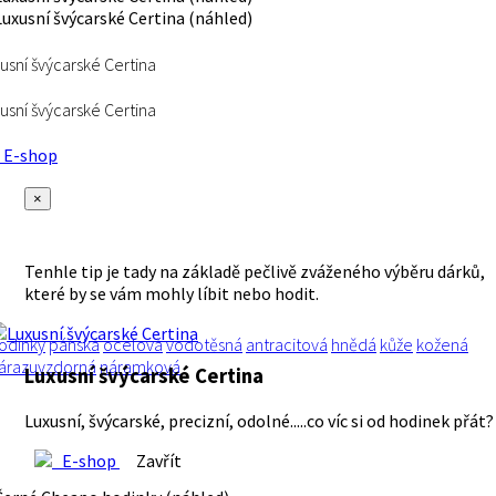
usní švýcarské Certina
usní švýcarské Certina
E-shop
×
Tenhle tip je tady na základě pečlivě zváženého výběru dárků,
které by se vám mohly líbit nebo hodit.
odinky
pánská
ocelová
vodotěsná
antracitová
hnědá
kůže
kožená
árazuvzdorná
náramková
Luxusní švýcarské Certina
Luxusní, švýcarské, precizní, odolné.....co víc si od hodinek přát?
E-shop
Zavřít