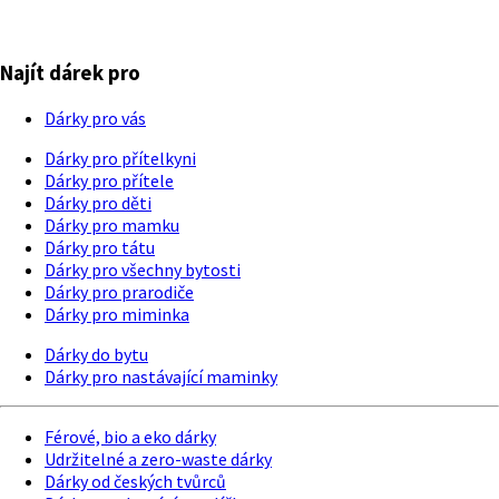
Najít dárek pro
Dárky pro vás
Dárky pro přítelkyni
Dárky pro přítele
Dárky pro děti
Dárky pro mamku
Dárky pro tátu
Dárky pro všechny bytosti
Dárky pro prarodiče
Dárky pro miminka
Dárky do bytu
Dárky pro nastávající maminky
Férové, bio a eko dárky
Udržitelné a zero-waste dárky
Dárky od českých tvůrců