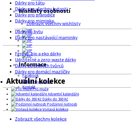
Dárky pro tátu
Dárky pro všechny bytosti
Wishlisty osobností
Dárky pro prarodiče
Dárky pro miminka
Zobrazit všechny wishlisty
Dárky do bytu
Dárky pro nastávající maminky
Férové, bio a eko dárky
Udržitelné a zero-waste dárky
Informace
Dárky od českých tvůrců
Dárky pro domácí mazlíčky
Facebook
Aktuální kolekce
O nás
Podmínky použití
Kontakt
Pro muže
Adventní kalendáře
Dárky do 300 Kč
Podzimní nutnosti
Voňavá kolekce
Zobrazit všechny kolekce