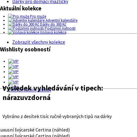
Dárky pro domácí mazlíčky
Aktuální kolekce
Pro muže
Adventní kalendáře
Dárky do 300 Kč
Podzimní nutnosti
Voňavá kolekce
Zobrazit všechny kolekce
Wishlisty osobností
Výsledek vyhledávání v tipech:
Zobrazit všechny wishlisty
nárazuvzdorná
Vybráno z desítek tisíc ručně vybraných tipů na dárky