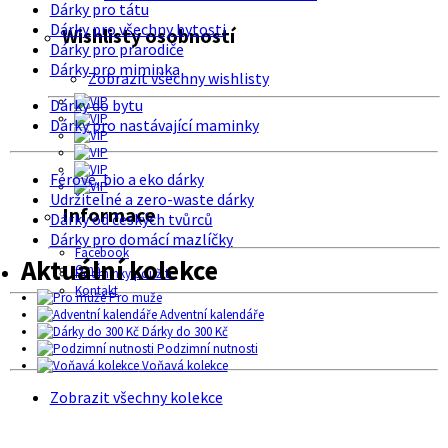
Dárky pro tátu
Dárky pro všechny bytosti
Wishlisty osobností
Dárky pro prarodiče
Dárky pro miminka
Zobrazit všechny wishlisty
Dárky do bytu
Dárky pro nastávající maminky
Férové, bio a eko dárky
Udržitelné a zero-waste dárky
Informace
Dárky od českých tvůrců
Dárky pro domácí mazlíčky
Facebook
Aktuální kolekce
O nás
Podmínky použití
Kontakt
Pro muže
Adventní kalendáře
Dárky do 300 Kč
Podzimní nutnosti
Voňavá kolekce
Zobrazit všechny kolekce