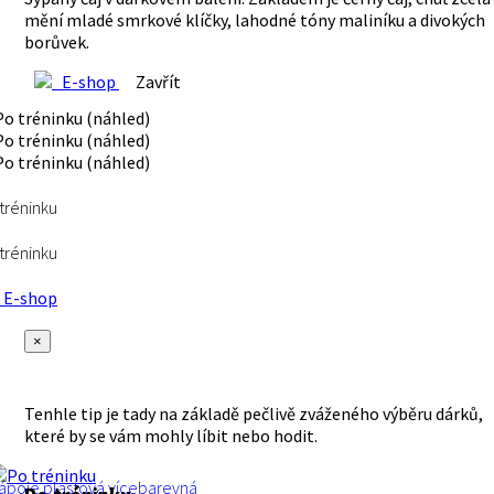
mění mladé smrkové klíčky, lahodné tóny maliníku a divokých
borůvek.
E-shop
Zavřít
tréninku
tréninku
E-shop
×
Tenhle tip je tady na základě pečlivě zváženého výběru dárků,
které by se vám mohly líbit nebo hodit.
ápoje
plastová
vícebarevná