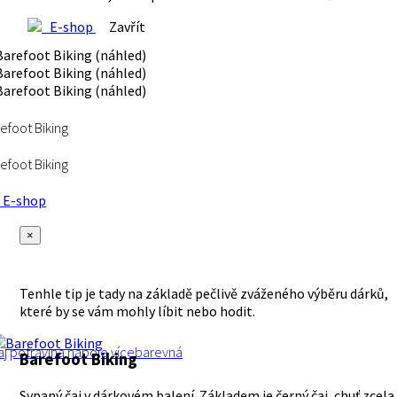
E-shop
Zavřít
efoot Biking
efoot Biking
E-shop
×
Tenhle tip je tady na základě pečlivě zváženého výběru dárků,
které by se vám mohly líbit nebo hodit.
aj
potravina
nápoje
vícebarevná
Barefoot Biking
Sypaný čaj v dárkovém balení. Základem je černý čaj, chuť zcela