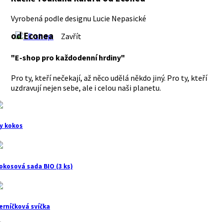
Vyrobená podle designu Lucie Nepasické
od Econea
E-shop
Zavřít
"E-shop pro každodenní hrdiny"
Pro ty, kteří nečekají, až něco udělá někdo jiný. Pro ty, kteří
uzdravují nejen sebe, ale i celou naši planetu.
y kokos
okosová sada BIO (3 ks)
erníčková svíčka