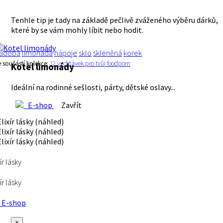
Tenhle tip je tady na základě pečlivě zváženého výběru dárků,
které by se vám mohly líbit nebo hodit.
ádoba
limonáda
nápoje
sklo
skleněná
korek
e součástí kolekce:
12 vychtávek pro tvůj foodporn
Kotel limonády
Ideální na rodinné sešlosti, párty, dětské oslavy...
E-shop
Zavřít
ír lásky
ír lásky
E-shop
×