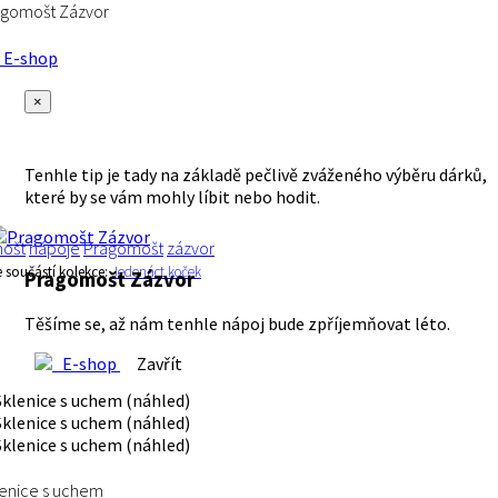
agomošt Zázvor
E-shop
×
Tenhle tip je tady na základě pečlivě zváženého výběru dárků,
které by se vám mohly líbit nebo hodit.
ošt
nápoje
Pragomošt
zázvor
e součástí kolekce:
Jedenáct koček
Pragomošt Zázvor
Těšíme se, až nám tenhle nápoj bude zpříjemňovat léto.
E-shop
Zavřít
enice s uchem