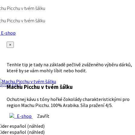
hu Picchu v tvém šálku
hu Picchu v tvém šálku
E-shop
×
Tenhle tip je tady na základě pečlivě zváženého výběru dárků,
které by se vám mohly líbit nebo hodit.
ápoje
káva
Machu Picchu v tvém šálku
Ochutnej kávu s tóny hořké čokolády charakteristickými pro
region Machu Picchu. 100% Arabika. Síla pražení 4/5.
E-shop
Zavřít