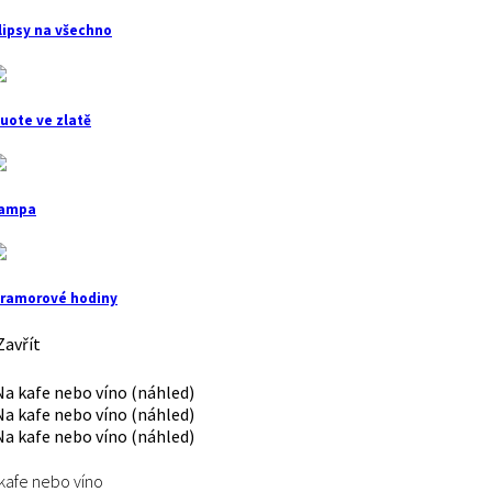
lipsy na všechno
uote ve zlatě
ampa
ramorové hodiny
avřít
kafe nebo víno