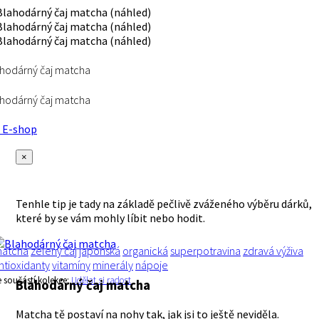
hodárný čaj matcha
hodárný čaj matcha
E-shop
×
Tenhle tip je tady na základě pečlivě zváženého výběru dárků,
které by se vám mohly líbit nebo hodit.
atcha
zelený čaj
japonská
organická
superpotravina
zdravá výživa
ntioxidanty
vitamíny
minerály
nápoje
e součástí kolekce:
Udělat si radost
Blahodárný čaj matcha
Matcha tě postaví na nohy tak, jak jsi to ještě neviděla.