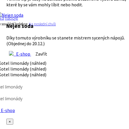
které by se vám mohly líbit nebo hodit.
ílá
nápoje
e součástí kolekce:
Na poslední chvíli
Nejen soda
Díky tomuto výrobníku se stanete mistrem sycených nápojů.
(Objednej do 20.12.)
E-shop
Zavřít
el limonády
el limonády
E-shop
×