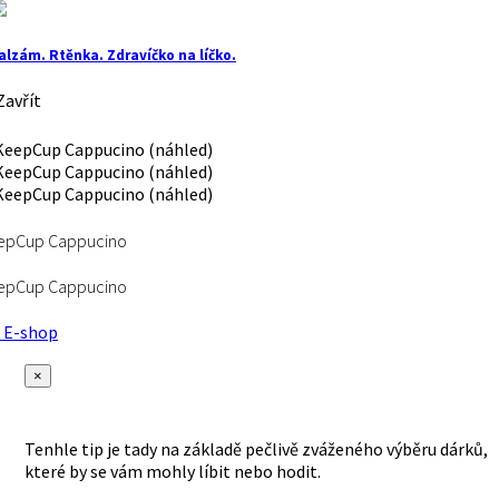
alzám. Rtěnka. Zdravíčko na líčko.
avřít
epCup Cappucino
epCup Cappucino
E-shop
×
Tenhle tip je tady na základě pečlivě zváženého výběru dárků,
které by se vám mohly líbit nebo hodit.