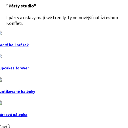
"Párty studio"
I párty a oslavy mají své trendy. Ty nejnovější nabízí eshop
Konffeti.
odrý holi prášek
upcakes forever
untíkované balónky
árková nálepka
avřít