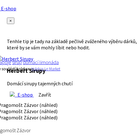
E-shop
×
Tenhle tip je tady na základě pečlivě zváženého výběru dárků,
které by se vám mohly líbit nebo hodit.
ápoje
sirup
domácí limonáda
e součástí kolekce:
Kolekce Le Market
Herbert Sirupy
Domácí sirupy tajemných chutí
E-shop
Zavřít
agomošt Zázvor