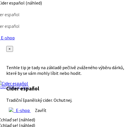
er español
er español
E-shop
×
Tenhle tip je tady na základě pečlivě zváženého výběru dárků,
které by se vám mohly líbit nebo hodit.
ider
nápoje
sklo
Cider español
Tradiční španělský cider. Ochutnej.
E-shop
Zavřít