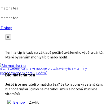
 matcha tea
 matcha tea
E-shop
×
Tenhle tip je tady na základě pečlivě zváženého výběru dárků,
které by se vám mohly líbit nebo hodit.
atcha
zelený čaj
shake
nápoje
bio
zdravá výživa
vitamíny
uperpotravina
minerály
Pečení
Bio matcha tea
Ještě jste neslyšeli o matcha tea? Je to japonský zelený čaj s
blahodárnými účinky na metabolismus a hotová studnice
vitamínů.
E-shop
Zavřít