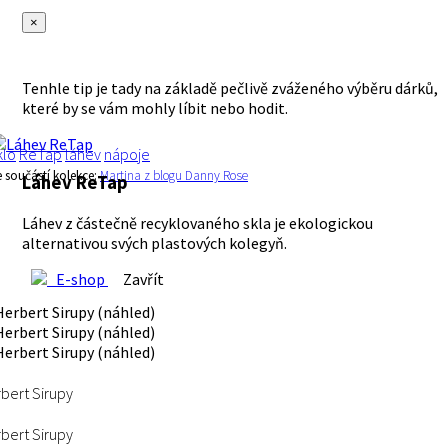
×
Tenhle tip je tady na základě pečlivě zváženého výběru dárků,
které by se vám mohly líbit nebo hodit.
klo
ReTap
láhev
nápoje
e součástí kolekce:
Martina z blogu Danny Rose
Láhev ReTap
Láhev z částečně recyklovaného skla je ekologickou
alternativou svých plastových kolegyň.
E-shop
Zavřít
bert Sirupy
bert Sirupy