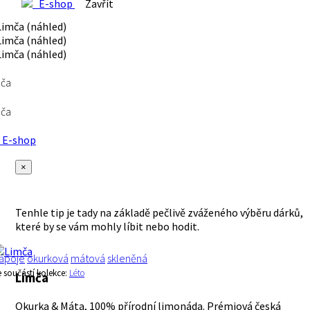
E-shop
Zavřít
mča
mča
E-shop
×
Tenhle tip je tady na základě pečlivě zváženého výběru dárků,
které by se vám mohly líbit nebo hodit.
ápoje
okurková
mátová
skleněná
e součástí kolekce:
Léto
Limča
Okurka & Máta, 100% přírodní limonáda. Prémiová česká