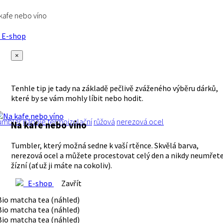
kafe nebo víno
E-shop
×
Tenhle tip je tady na základě pečlivě zváženého výběru dárků,
které by se vám mohly líbit nebo hodit.
umbler
nápoje
termoizolační
růžová
nerezová ocel
Na kafe nebo víno
Tumbler, který možná sedne k vaší rtěnce. Skvělá barva,
nerezová ocel a můžete procestovat celý den a nikdy neumřet
žízní (ať už ji máte na cokoliv).
E-shop
Zavřít