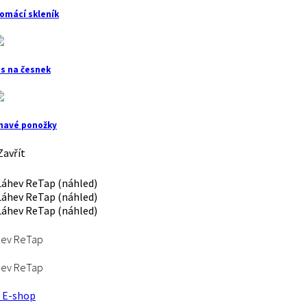
omácí skleník
is na česnek
havé ponožky
avřít
hev ReTap
hev ReTap
E-shop