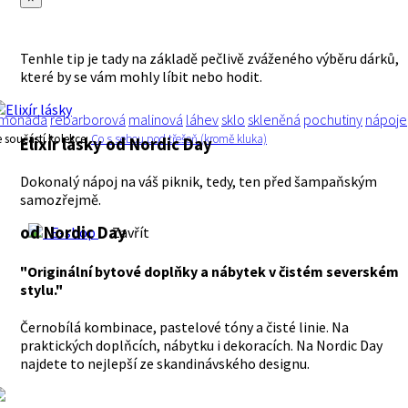
Tenhle tip je tady na základě pečlivě zváženého výběru dárků,
které by se vám mohly líbit nebo hodit.
imonáda
rebarborová
malinová
láhev
sklo
skleněná
pochutiny
nápoje
e součástí kolekce:
Co s sebou pod třešeň (kromě kluka)
Elixír lásky
od Nordic Day
Dokonalý nápoj na váš piknik, tedy, ten před šampaňským
samozřejmě.
od Nordic Day
E-shop
Zavřít
"Originální bytové doplňky a nábytek v čistém severském
stylu."
Černobílá kombinace, pastelové tóny a čisté linie. Na
praktických doplňcích, nábytku i dekoracích. Na Nordic Day
najdete to nejlepší ze skandinávského designu.