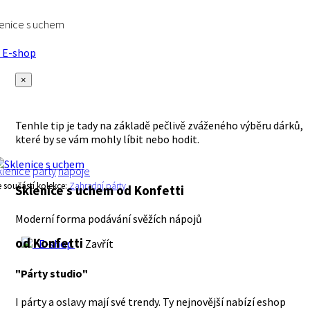
enice s uchem
E-shop
×
Tenhle tip je tady na základě pečlivě zváženého výběru dárků,
které by se vám mohly líbit nebo hodit.
klenice
párty
nápoje
e součástí kolekce:
Zahradní párty
Sklenice s uchem
od Konfetti
Moderní forma podávání svěžích nápojů
od Konfetti
E-shop
Zavřít
"Párty studio"
I párty a oslavy mají své trendy. Ty nejnovější nabízí eshop