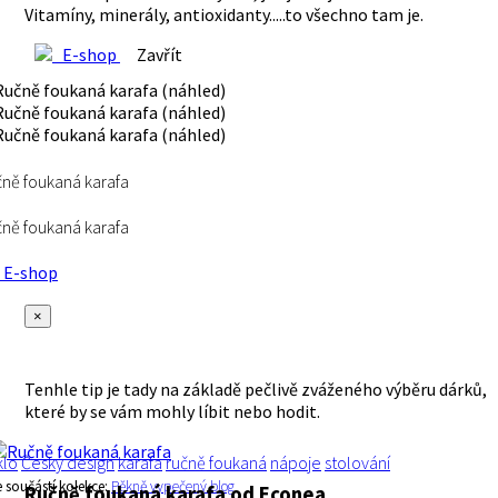
Vitamíny, minerály, antioxidanty.....to všechno tam je.
E-shop
Zavřít
ně foukaná karafa
ně foukaná karafa
E-shop
×
Tenhle tip je tady na základě pečlivě zváženého výběru dárků,
které by se vám mohly líbit nebo hodit.
klo
Český design
karafa
ručně foukaná
nápoje
stolování
e součástí kolekce:
Pěkně vypečený blog
Ručně foukaná karafa
od Econea