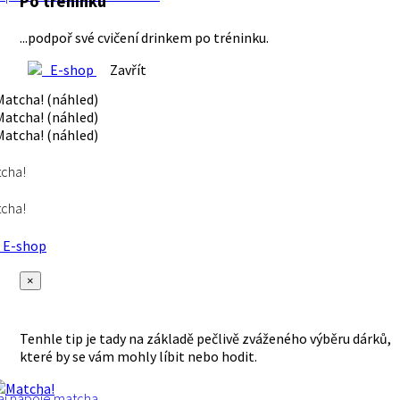
Po tréninku
...podpoř své cvičení drinkem po tréninku.
E-shop
Zavřít
cha!
cha!
E-shop
×
Tenhle tip je tady na základě pečlivě zváženého výběru dárků,
které by se vám mohly líbit nebo hodit.
aj
nápoje
matcha