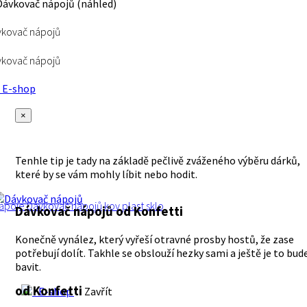
kovač nápojů
kovač nápojů
E-shop
×
Tenhle tip je tady na základě pečlivě zváženého výběru dárků,
které by se vám mohly líbit nebo hodit.
ápoje
Dávkovač nápojů
kov
plast
sklo
Dávkovač nápojů
od Konfetti
Konečně vynález, který vyřeší otravné prosby hostů, že zase
potřebují dolít. Takhle se obslouží hezky sami a ještě je to bud
bavit.
od Konfetti
E-shop
Zavřít