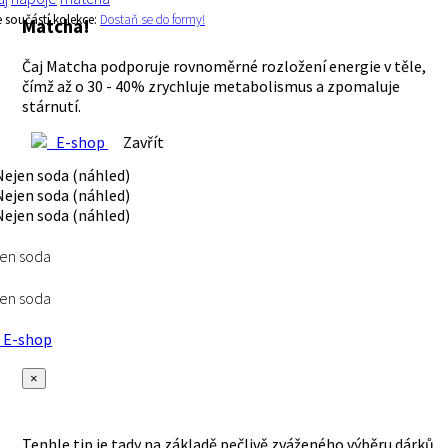
e součástí kolekce:
Dostaň se do formy!
Matcha!
Čaj Matcha podporuje rovnoměrné rozložení energie v těle,
čímž až o 30 - 40% zrychluje metabolismus a zpomaluje
stárnutí.
E-shop
Zavřít
en soda
en soda
E-shop
×
Tenhle tip je tady na základě pečlivě zváženého výběru dárků,