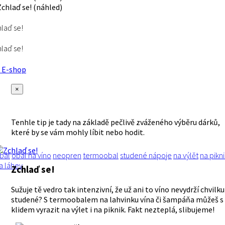
laď se!
laď se!
E-shop
×
Tenhle tip je tady na základě pečlivě zváženého výběru dárků,
které by se vám mohly líbit nebo hodit.
bal
obal na víno
neopren
termoobal
studené nápoje
na výlět
na pikni
a láhev
Zchlaď se!
Sužuje tě vedro tak intenzivní, že už ani to víno nevydrží chvilku
studené? S termoobalem na lahvinku vína či šampáňa můžeš s
klidem vyrazit na výlet i na piknik. Fakt nezteplá, slibujeme!