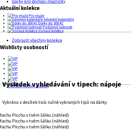
Dárky pro domácí mazlíčky
Aktuální kolekce
Pro muže
Adventní kalendáře
Dárky do 300 Kč
Podzimní nutnosti
Voňavá kolekce
Zobrazit všechny kolekce
Wishlisty osobností
Výsledek vyhledávání v tipech:
nápoje
Zobrazit všechny wishlisty
Vybráno z desítek tisíc ručně vybraných tipů na dárky