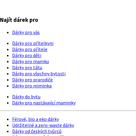
Najít dárek pro
Dárky pro vás
Dárky pro přítelkyni
Dárky pro přítele
Dárky pro děti
Dárky pro mamku
Dárky pro tátu
Dárky pro všechny bytosti
Dárky pro prarodiče
Dárky pro miminka
Dárky do bytu
Dárky pro nastávající maminky
Férové, bio a eko dárky
Udržitelné a zero-waste dárky
Dárky od českých tvůrců