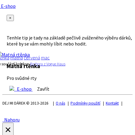
E-shop
×
Tenhle tip je tady na základě pečlivě zváženého výběru dárků,
které by se vám mohly líbit nebo hodit.
těnka
matná
červená
mac
e součástí kolekce:
Barbora z Vogue Haus
Matná rtěnka
Pro svůdné rty
E-shop
Zavřít
DEJ MI DÁREK © 2013-2026 |
O nás
|
Podmínky použití
|
Kontakt
|
Nahoru
×