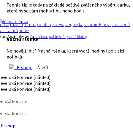
Tenhle tip je tady na základě pečlivě zváženého výběru dárků,
které by se vám mohly líbit nebo hodit.
těnka
růžová
matná
odolná
Zoeva
veganská
vitamín E
bez parabenů
ez ftalátů
nude
e součástí kolekce:
Co s sebou pod třešeň (kromě kluka)
Věčná rtěnka
Nejnovější hit? Matná rtěnka, která vydrží hodiny i po tisíci
polibků.
E-shop
Zavřít
erská konvice
erská konvice
E-shop