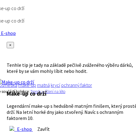
e-up co drží
e-up co drží
E-shop
×
Tenhle tip je tady na základě pečlivě zváženého výběru dárků,
které by se vám mohly líbit nebo hodit.
osmetika
make-up
matná
krycí
ochranný faktor
e součástí kolekce:
Trendy v líčení na léto
Make-up co drží
Legendární make-up s hedvábně matným finišem, který prost
drží. Na letní horké dny jako stvořený. Navíc s ochranným
faktorem 10.
E-shop
Zavřít