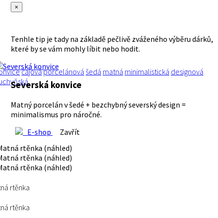
×
Tenhle tip je tady na základě pečlivě zváženého výběru dárků,
které by se vám mohly líbit nebo hodit.
onvice
čajová
porcelánová
šedá
matná
minimalistická
designová
uchyňská
Severská konvice
Matný porcelán v šedé + bezchybný severský design =
minimalismus pro náročné.
E-shop
Zavřít
ná rtěnka
ná rtěnka