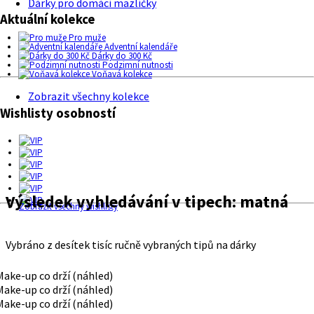
Dárky pro domácí mazlíčky
Aktuální kolekce
Pro muže
Adventní kalendáře
Dárky do 300 Kč
Podzimní nutnosti
Voňavá kolekce
Zobrazit všechny kolekce
Wishlisty osobností
Výsledek vyhledávání v tipech:
matná
Zobrazit všechny wishlisty
Vybráno z desítek tisíc ručně vybraných tipů na dárky