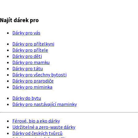
Najít dárek pro
Dárky pro vás
Dárky pro přítelkyni
Dárky pro přítele
Dárky pro děti
Dárky pro mamku
Dárky pro tátu
Dárky pro všechny bytosti
Dárky pro prarodiče
Dárky pro miminka
Dárky do bytu
Dárky pro nastávající maminky
Férové, bio a eko dárky
Udržitelné a zero-waste dárky
Dárky od českých tvůrců