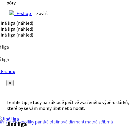
póry.
E-shop
Zavřít
á liga
á liga
E-shop
×
Tenhle tip je tady na základě pečlivě zváženého výběru dárků,
které by se vám mohly líbit nebo hodit.
anžetové knoflíky
pánská
platinová
diamant
matná
stříbrná
Jiná liga