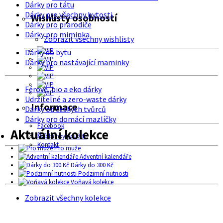
Dárky pro tátu
Dárky pro všechny bytosti
Wishlisty osobností
Dárky pro prarodiče
Dárky pro miminka
Zobrazit všechny wishlisty
Dárky do bytu
Dárky pro nastávající maminky
Férové, bio a eko dárky
Udržitelné a zero-waste dárky
Informace
Dárky od českých tvůrců
Dárky pro domácí mazlíčky
Facebook
Aktuální kolekce
O nás
Podmínky použití
Kontakt
Pro muže
Adventní kalendáře
Dárky do 300 Kč
Podzimní nutnosti
Voňavá kolekce
Zobrazit všechny kolekce