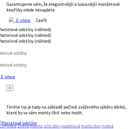
Garantujeme vám, že elegantnější a luxusnější manžetové
knoflíky nikde nenajdete.
E-shop
Zavřít
telové odstíny
telové odstíny
E-shop
×
Tenhle tip je tady na základě pečlivě zváženého výběru dárků,
které by se vám mohly líbit nebo hodit.
osmetika
Zoeva
paleta
oční stíny
pastelová
multicolor
matná