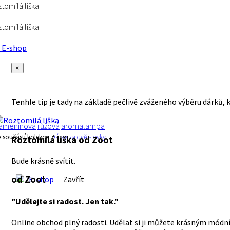
tomilá liška
tomilá liška
E-shop
×
Tenhle tip je tady na základě pečlivě zváženého výběru dárků, 
ameninová
růžová
aromalampa
e součástí kolekce:
Dárky za dvě stovky
Roztomilá liška
od Zoot
Bude krásně svítit.
od Zoot
E-shop
Zavřít
"Udělejte si radost. Jen tak."
Online obchod plný radosti. Udělat si ji můžete krásným módní