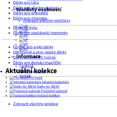
Dárky pro tátu
Dárky pro všechny bytosti
Wishlisty osobností
Dárky pro prarodiče
Dárky pro miminka
Zobrazit všechny wishlisty
Dárky do bytu
Dárky pro nastávající maminky
Férové, bio a eko dárky
Udržitelné a zero-waste dárky
Informace
Dárky od českých tvůrců
Dárky pro domácí mazlíčky
Facebook
Aktuální kolekce
O nás
Podmínky použití
Kontakt
Pro muže
Adventní kalendáře
Dárky do 300 Kč
Podzimní nutnosti
Voňavá kolekce
Zobrazit všechny kolekce