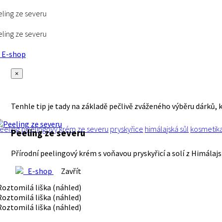
ling ze severu
ling ze severu
E-shop
×
Tenhle tip je tady na základě pečlivě zváženého výběru dárků, 
eeling
peelingový krém
ze severu
pryskyřice
himálajská sůl
kosmetik
Peeling ze severu
Přírodní peelingový krém s voňavou pryskyřicí a solí z Himálaj
E-shop
Zavřít