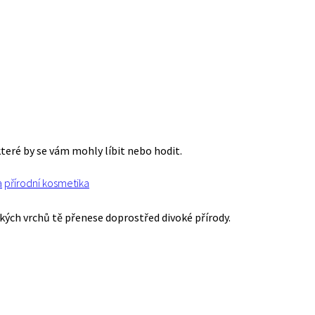
které by se vám mohly líbit nebo hodit.
a
přírodní kosmetika
ských vrchů tě přenese doprostřed divoké přírody.