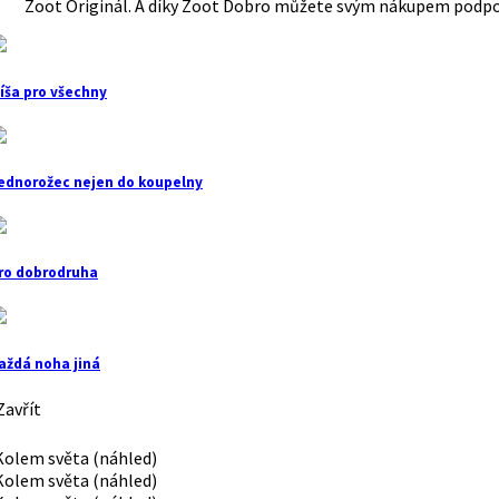
Zoot Originál. A díky Zoot Dobro můžete svým nákupem podpoř
íša pro všechny
ednorožec nejen do koupelny
ro dobrodruha
aždá noha jiná
avřít