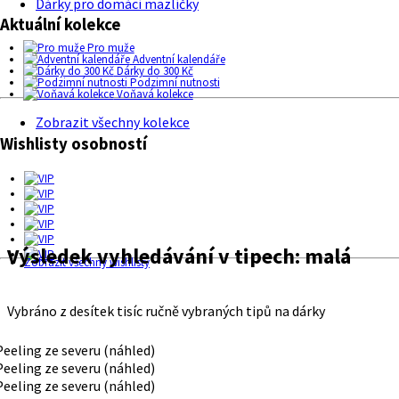
Dárky pro domácí mazlíčky
Aktuální kolekce
Pro muže
Adventní kalendáře
Dárky do 300 Kč
Podzimní nutnosti
Voňavá kolekce
Zobrazit všechny kolekce
Wishlisty osobností
Výsledek vyhledávání v tipech:
malá
Zobrazit všechny wishlisty
Vybráno z desítek tisíc ručně vybraných tipů na dárky