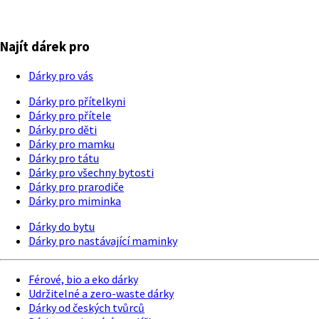
Najít dárek pro
Dárky pro vás
Dárky pro přítelkyni
Dárky pro přítele
Dárky pro děti
Dárky pro mamku
Dárky pro tátu
Dárky pro všechny bytosti
Dárky pro prarodiče
Dárky pro miminka
Dárky do bytu
Dárky pro nastávající maminky
Férové, bio a eko dárky
Udržitelné a zero-waste dárky
Dárky od českých tvůrců