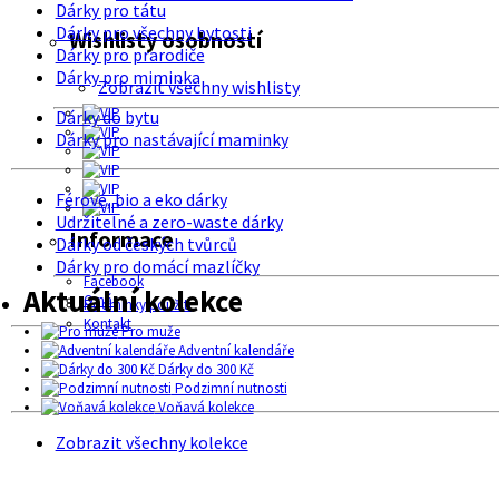
Dárky pro tátu
Dárky pro všechny bytosti
Wishlisty osobností
Dárky pro prarodiče
Dárky pro miminka
Zobrazit všechny wishlisty
Dárky do bytu
Dárky pro nastávající maminky
Férové, bio a eko dárky
Udržitelné a zero-waste dárky
Informace
Dárky od českých tvůrců
Dárky pro domácí mazlíčky
Facebook
Aktuální kolekce
O nás
Podmínky použití
Kontakt
Pro muže
Adventní kalendáře
Dárky do 300 Kč
Podzimní nutnosti
Voňavá kolekce
Zobrazit všechny kolekce