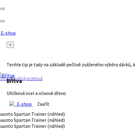
tva
tva
E-shop
×
Tenhle tip je tady na základě pečlivě zváženého výběru dárků, 
řitva
dřevěná
ocelová
Břitva
Uhlíková ocel a olivové dřevo.
E-shop
Zavřít