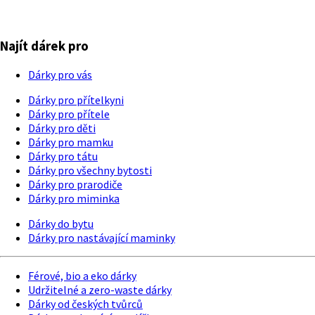
Najít dárek pro
Dárky pro vás
Dárky pro přítelkyni
Dárky pro přítele
Dárky pro děti
Dárky pro mamku
Dárky pro tátu
Dárky pro všechny bytosti
Dárky pro prarodiče
Dárky pro miminka
Dárky do bytu
Dárky pro nastávající maminky
Férové, bio a eko dárky
Udržitelné a zero-waste dárky
Dárky od českých tvůrců