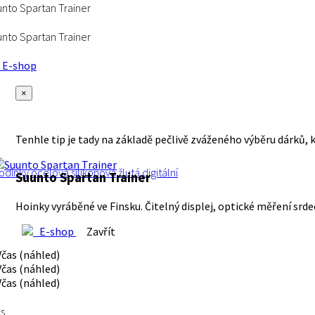
nto Spartan Trainer
nto Spartan Trainer
E-shop
×
Tenhle tip je tady na základě pečlivě zváženého výběru dárků, 
odinky
ocelová
silikonová
žlutá
digitální
Suunto Spartan Trainer
Hoinky vyráběné ve Finsku. Čitelný displej, optické měření srde
E-shop
Zavřít
s