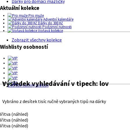
Dárky pro domácí mazlíčky
Aktuální kolekce
Pro muže
Adventní kalendáře
Dárky do 300 Kč
Podzimní nutnosti
Voňavá kolekce
Zobrazit všechny kolekce
Wishlisty osobností
Výsledek vyhledávání v tipech:
lov
Zobrazit všechny wishlisty
Vybráno z desítek tisíc ručně vybraných tipů na dárky