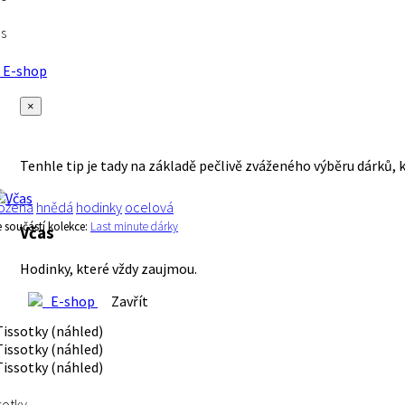
s
E-shop
×
Tenhle tip je tady na základě pečlivě zváženého výběru dárků, 
ožená
hnědá
hodinky
ocelová
e součástí kolekce:
Last minute dárky
Včas
Hodinky, které vždy zaujmou.
E-shop
Zavřít
sotky