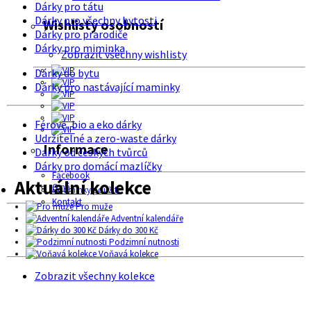
Dárky pro tátu
Dárky pro všechny bytosti
Wishlisty osobností
Dárky pro prarodiče
Dárky pro miminka
Zobrazit všechny wishlisty
Dárky do bytu
Dárky pro nastávající maminky
Férové, bio a eko dárky
Udržitelné a zero-waste dárky
Informace
Dárky od českých tvůrců
Dárky pro domácí mazlíčky
Facebook
Aktuální kolekce
O nás
Podmínky použití
Kontakt
Pro muže
Adventní kalendáře
Dárky do 300 Kč
Podzimní nutnosti
Voňavá kolekce
Zobrazit všechny kolekce