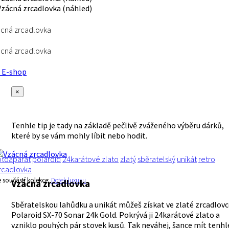
cná zrcadlovka
cná zrcadlovka
E-shop
×
Tenhle tip je tady na základě pečlivě zváženého výběru dárků,
které by se vám mohly líbit nebo hodit.
otoaparát
polaroid
24karátové zlato
zlatý
sběratelský
unikát
retro
rcadlovka
e součástí kolekce:
Dotek luxusu
Vzácná zrcadlovka
Sběratelskou lahůdku a unikát můžeš získat ve zlaté zrcadlov
Polaroid SX-70 Sonar 24k Gold. Pokrývá ji 24karátové zlato a
vzniklo pouhých pár stovek kusů. Tak neváhej, šance mít tenhl