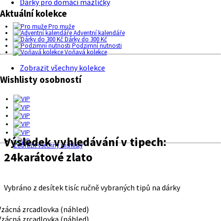
Dárky pro domácí mazlíčky
Aktuální kolekce
Pro muže
Adventní kalendáře
Dárky do 300 Kč
Podzimní nutnosti
Voňavá kolekce
Zobrazit všechny kolekce
Wishlisty osobností
Výsledek vyhledávání v tipech:
Zobrazit všechny wishlisty
24karátové zlato
Vybráno z desítek tisíc ručně vybraných tipů na dárky