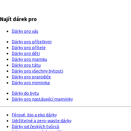
Najít dárek pro
Dárky pro vás
Dárky pro přítelkyni
Dárky pro přítele
Dárky pro děti
Dárky pro mamku
Dárky pro tátu
Dárky pro všechny bytosti
Dárky pro prarodiče
Dárky pro miminka
Dárky do bytu
Dárky pro nastávající maminky
Férové, bio a eko dárky
Udržitelné a zero-waste dárky
Dárky od českých tvůrců