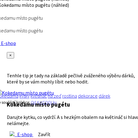
kedamu místo pugétu
kedamu místo pugétu
E-shop
×
Tenhle tip je tady na základě pečlivě zváženého výběru dárků,
které by se vám mohly líbit nebo hodit.
okedama
kytky
květináč
na zeď
rostlina
dekorace
dárek
e součástí kolekce:
Od KarCOOLky
Kokedamu místo pugétu
Darujte kytku, co vydrží. A s hezkým obalem na květináč si hlav
nelámejte.
E-shop
Zavřít