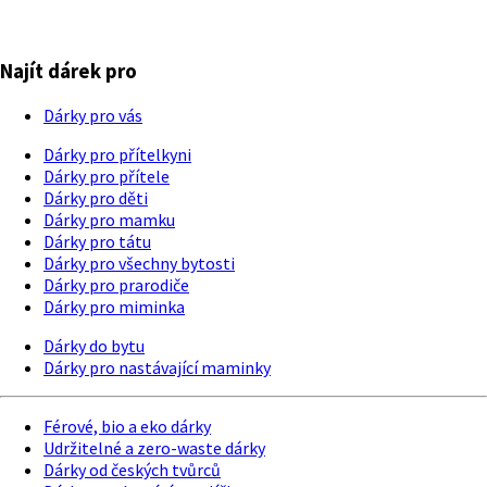
Najít dárek pro
Dárky pro vás
Dárky pro přítelkyni
Dárky pro přítele
Dárky pro děti
Dárky pro mamku
Dárky pro tátu
Dárky pro všechny bytosti
Dárky pro prarodiče
Dárky pro miminka
Dárky do bytu
Dárky pro nastávající maminky
Férové, bio a eko dárky
Udržitelné a zero-waste dárky
Dárky od českých tvůrců