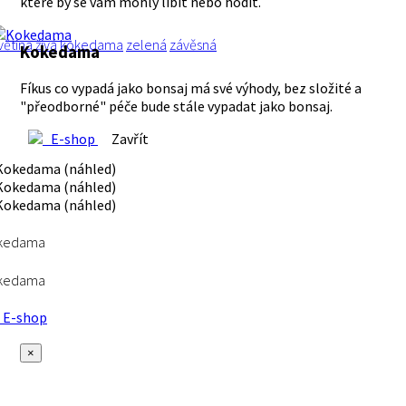
které by se vám mohly líbit nebo hodit.
větina
živá
kokedama
zelená
závěsná
Kokedama
Fíkus co vypadá jako bonsaj má své výhody, bez složité a
"přeodborné" péče bude stále vypadat jako bonsaj.
E-shop
Zavřít
kedama
kedama
E-shop
×