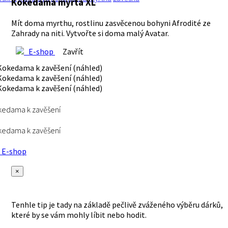
Kokedama myrta XL
Mít doma myrthu, rostlinu zasvěcenou bohyni Afrodité ze
Zahrady na niti. Vytvořte si doma malý Avatar.
E-shop
Zavřít
kedama k zavěšení
kedama k zavěšení
E-shop
×
Tenhle tip je tady na základě pečlivě zváženého výběru dárků,
které by se vám mohly líbit nebo hodit.