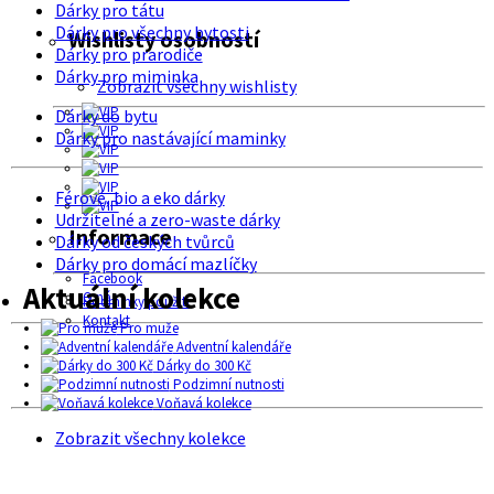
Dárky pro tátu
Dárky pro všechny bytosti
Wishlisty osobností
Dárky pro prarodiče
Dárky pro miminka
Zobrazit všechny wishlisty
Dárky do bytu
Dárky pro nastávající maminky
Férové, bio a eko dárky
Udržitelné a zero-waste dárky
Informace
Dárky od českých tvůrců
Dárky pro domácí mazlíčky
Facebook
Aktuální kolekce
O nás
Podmínky použití
Kontakt
Pro muže
Adventní kalendáře
Dárky do 300 Kč
Podzimní nutnosti
Voňavá kolekce
Zobrazit všechny kolekce