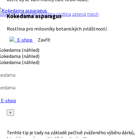
okedama asparagus
květina
rostlina
zelená
mech
Kokedama asparagus
Rostlina pro milovníky botanických zvláštností.
E-shop
Zavřít
kedama
kedama
E-shop
×
Tenhle tip je tady na základě pečlivě zváženého výběru dárků,