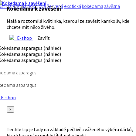
ostlina
květina
pokojová
červená
exotická
kokedama
závěsná
Kokedama k zavěšení
Malá a roztomilá květinka, kterou lze zavěsit kamkoliv, kde
chcete mít něco živého.
E-shop
Zavřít
kedama asparagus
kedama asparagus
E-shop
×
Tenhle tip je tady na základě pečlivě zváženého výběru dárků,
které by se vám mohly líbit nebo hodit.