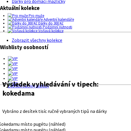
Dárky pro domácí mazlíčky
Aktuální kolekce
Pro muže
Adventní kalendáře
Dárky do 300 Kč
Podzimní nutnosti
Voňavá kolekce
Zobrazit všechny kolekce
Wishlisty osobností
Výsledek vyhledávání v tipech:
Zobrazit všechny wishlisty
kokedama
Vybráno z desítek tisíc ručně vybraných tipů na dárky