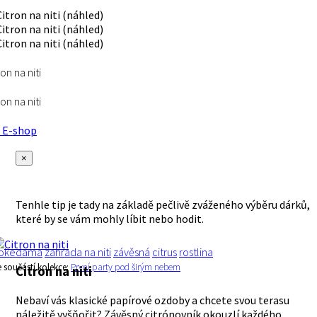
ron na niti
ron na niti
E-shop
×
Tenhle tip je tady na základě pečlivě zváženého výběru dárků,
které by se vám mohly líbit nebo hodit.
okedama
zahrada na niti
závěsná
citrus
rostlina
e součástí kolekce:
První party pod širým nebem
Citron na niti
Nebaví vás klasické papírové ozdoby a chcete svou terasu
náležitě vyšňořit? Závěsný citrónovník okouzlí každého.