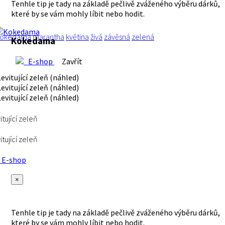
Tenhle tip je tady na základě pečlivě zváženého výběru dárků,
které by se vám mohly líbit nebo hodit.
okedama marantha
květina
živá
závěsná
zelená
Kokedama
E-shop
Zavřít
itující zeleň
itující zeleň
E-shop
×
Tenhle tip je tady na základě pečlivě zváženého výběru dárků,
které by se vám mohly líbit nebo hodit.