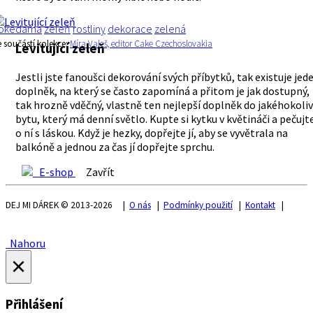
okedama
zeleň
rostliny
dekorace
zelená
e součástí kolekce:
Míra Valeš, editor Cake Czechoslovakia
Levitující zeleň
Jestli jste fanoušci dekorování svých příbytků, tak existuje jed
doplněk, na který se často zapomíná a přitom je jak dostupný,
tak hrozně vděčný, vlastně ten nejlepší doplněk do jakéhokoliv
bytu, který má denní světlo. Kupte si kytku v květináči a pečujt
o ní s láskou. Když je hezky, dopřejte jí, aby se vyvětrala na
balkóně a jednou za čas jí dopřejte sprchu.
E-shop
Zavřít
DEJ MI DÁREK © 2013-2026 |
O nás
|
Podmínky použití
|
Kontakt
|
Nahoru
×
Přihlášení