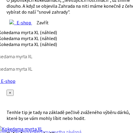
O japonských kokedamách, „levitujících rostlinách“, už sníme
dlouho. A když se objevila Zahrada na niti máme konečně z čeh
vybírat do naší "snové zahrady".
E-shop
Zavřít
kedama myrta XL
kedama myrta XL
E-shop
×
Tenhle tip je tady na základě pečlivě zváženého výběru dárků,
které by se vám mohly líbit nebo hodit.
oslina
pokojová
kokedama myrtha
závěsná