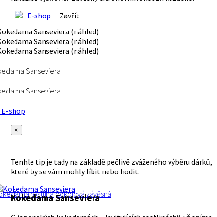
E-shop
Zavřít
kedama Sanseviera
kedama Sanseviera
E-shop
×
Tenhle tip je tady na základě pečlivě zváženého výběru dárků,
které by se vám mohly líbit nebo hodit.
okedama
rostlina
pokojová
závěsná
Kokedama Sanseviera