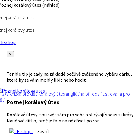
nej korálový útes
nej korálový útes
E-shop
×
Tenhle tip je tady na základě pečlivě zváženého výběru dárků,
které by se vám mohly líbit nebo hodit.
nížka
knížka pro děti
korálový útes
angličtina
příroda
ilustrovaná
pro
ěti
Poznej korálový útes
Korálové útesy jsou svět sám pro sebe a skrývají spoustu krásy.
Nauč své dítko, proč je fajn na ně dávat pozor.
E-shop
Zavřít