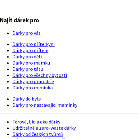
Najít dárek pro
Dárky pro vás
Dárky pro přítelkyni
Dárky pro přítele
Dárky pro děti
Dárky pro mamku
Dárky pro tátu
Dárky pro všechny bytosti
Dárky pro prarodiče
Dárky pro miminka
Dárky do bytu
Dárky pro nastávající maminky
Férové, bio a eko dárky
Udržitelné a zero-waste dárky
Dárky od českých tvůrců