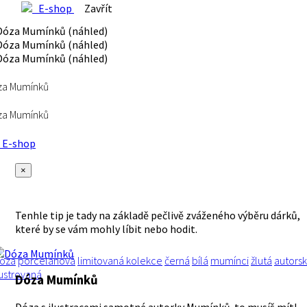
E-shop
Zavřít
za Mumínků
za Mumínků
E-shop
×
Tenhle tip je tady na základě pečlivě zváženého výběru dárků,
které by se vám mohly líbit nebo hodit.
óza
porcelánová
limitovaná kolekce
černá
bílá
mumínci
žlutá
autors
lustrovaná
Dóza Mumínků