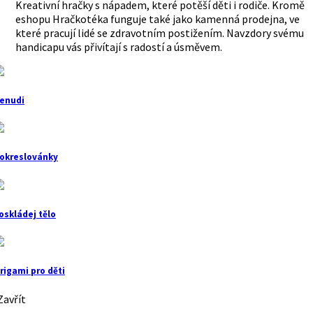
Kreativní hračky s nápadem, které potěší děti i rodiče. Kromě
eshopu Hračkotéka funguje také jako kamenná prodejna, ve
které pracují lidé se zdravotním postižením. Navzdory svému
handicapu vás přivítají s radostí a úsměvem.
enudi
okreslovánky
oskládej tělo
rigami pro děti
avřít