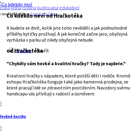
ětská
kniha
rostlina
ilustrovaná
edukativní
e součástí kolekce:
Zamotat si hlavu
Co kdekdo neví
od Hračkotéka
A budete se divit, kolik jste toho nevěděli a jak podivuhodné
příběhy kytičky prožívají. A jak konečně začne jaro, obyčejná
vycházka v parku už nikdy obyčejná nebude.
od Hračkotéka
E-shop
Zavřít
"Chyběly vám hezké a kvalitní hračky? Tady je najdete."
Kreativní hračky s nápadem, které potěší děti i rodiče. Kromě
eshopu Hračkotéka funguje také jako kamenná prodejna, ve
které pracují lidé se zdravotním postižením. Navzdory svému
handicapu vás přivítají s radostí a úsměvem.
řevěné kostky