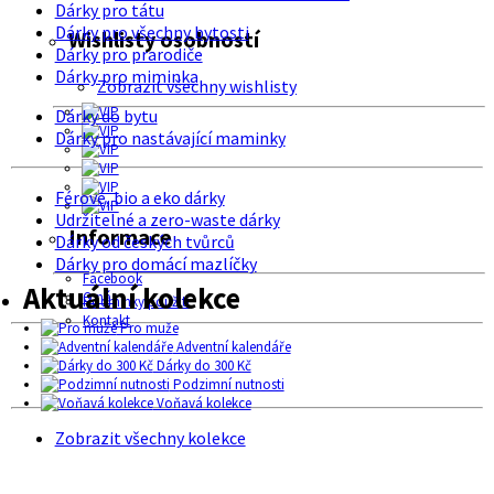
Dárky pro tátu
Dárky pro všechny bytosti
Wishlisty osobností
Dárky pro prarodiče
Dárky pro miminka
Zobrazit všechny wishlisty
Dárky do bytu
Dárky pro nastávající maminky
Férové, bio a eko dárky
Udržitelné a zero-waste dárky
Informace
Dárky od českých tvůrců
Dárky pro domácí mazlíčky
Facebook
Aktuální kolekce
O nás
Podmínky použití
Kontakt
Pro muže
Adventní kalendáře
Dárky do 300 Kč
Podzimní nutnosti
Voňavá kolekce
Zobrazit všechny kolekce