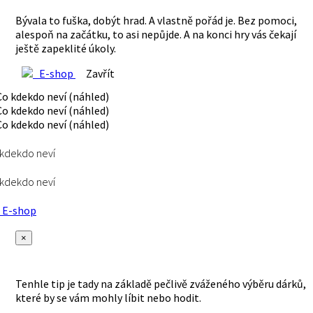
Bývala to fuška, dobýt hrad. A vlastně pořád je. Bez pomoci,
alespoň na začátku, to asi nepůjde. A na konci hry vás čekají
ještě zapeklité úkoly.
E-shop
Zavřít
kdekdo neví
kdekdo neví
E-shop
×
Tenhle tip je tady na základě pečlivě zváženého výběru dárků,
které by se vám mohly líbit nebo hodit.