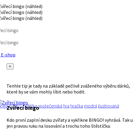
řecí bingo
řecí bingo
E-shop
×
Tenhle tip je tady na základě pečlivě zváženého výběru dárků,
které by se vám mohly líbit nebo hodit.
ingo
zvířecí
zvířátka
společenská
hra
hračka
modrá
ilustrovaná
Zvířecí bingo
Kdo první zaplní desku zvířaty a vykřikne BINGO! vyhrává. Tak u
jen pravou ruku na losování a trochu toho štěstíčka.