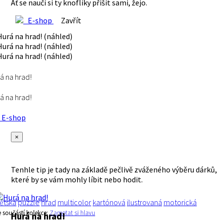
Ať se naučí si ty knoflíky přišít sami, žejo.
E-shop
Zavřít
á na hrad!
á na hrad!
E-shop
×
Tenhle tip je tady na základě pečlivě zváženého výběru dárků,
které by se vám mohly líbit nebo hodit.
ětská
puzzle
hrad
multicolor
kartónová
ilustrovaná
motorická
e součástí kolekce:
Zamotat si hlavu
Hurá na hrad!