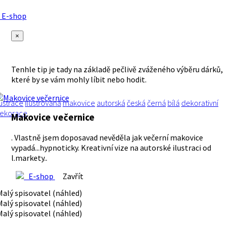
E-shop
×
Tenhle tip je tady na základě pečlivě zváženého výběru dárků,
které by se vám mohly líbit nebo hodit.
lustrace
ilustrovaná
makovice
autorská
česká
černá
bílá
dekorativní
ekorace
Makovice večernice
. Vlastně jsem doposavad nevěděla jak večerní makovice
vypadá...hypnoticky. Kreativní vize na autorské ilustraci od
l.markety..
E-shop
Zavřít