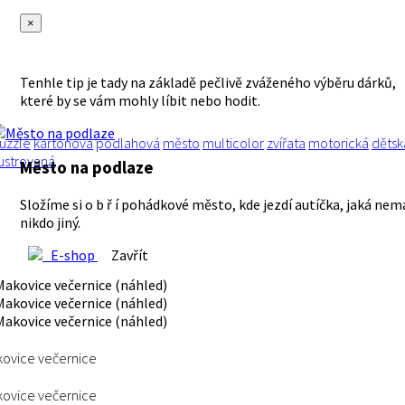
×
Tenhle tip je tady na základě pečlivě zváženého výběru dárků,
které by se vám mohly líbit nebo hodit.
uzzle
kartónová
podlahová
město
multicolor
zvířata
motorická
dětsk
lustrovaná
Město na podlaze
Složíme si o b ř í pohádkové město, kde jezdí autíčka, jaká nem
nikdo jiný.
E-shop
Zavřít
ovice večernice
ovice večernice