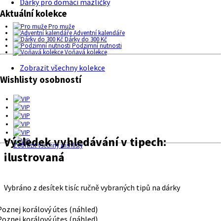
Dárky pro domácí mazlíčky
Aktuální kolekce
Pro muže
Adventní kalendáře
Dárky do 300 Kč
Podzimní nutnosti
Voňavá kolekce
Zobrazit všechny kolekce
Wishlisty osobností
Výsledek vyhledávání v tipech:
Zobrazit všechny wishlisty
ilustrovaná
Vybráno z desítek tisíc ručně vybraných tipů na dárky