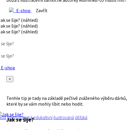
Dóza s ilustracemi samotné autorky Mumínků-to musíš mít!
E-shop
Zavřít
 se šije?
 se šije?
E-shop
×
Tenhle tip je tady na základě pečlivě zváženého výběru dárků,
které by se vám mohly líbit nebo hodit.
ada
šití
motorická
edukativní
ilustrovaná
dětská
Jak se šije?