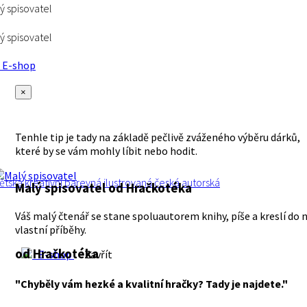
ý spisovatel
ý spisovatel
E-shop
×
Tenhle tip je tady na základě pečlivě zváženého výběru dárků,
které by se vám mohly líbit nebo hodit.
ětská
kreativní
barevná
ilustrovaná
česká
autorská
Malý spisovatel
od Hračkotéka
Váš malý čtenář se stane spoluautorem knihy, píše a kreslí do n
vlastní příběhy.
od Hračkotéka
E-shop
Zavřít
"Chyběly vám hezké a kvalitní hračky? Tady je najdete."