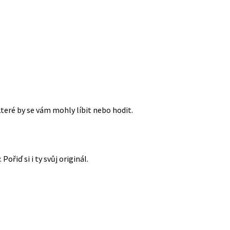
které by se vám mohly líbit nebo hodit.
ořiď si i ty svůj originál.