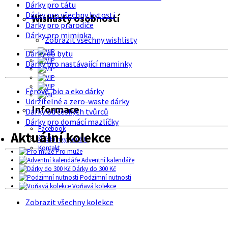
Dárky pro tátu
Dárky pro všechny bytosti
Wishlisty osobností
Dárky pro prarodiče
Dárky pro miminka
Zobrazit všechny wishlisty
Dárky do bytu
Dárky pro nastávající maminky
Férové, bio a eko dárky
Udržitelné a zero-waste dárky
Informace
Dárky od českých tvůrců
Dárky pro domácí mazlíčky
Facebook
Aktuální kolekce
O nás
Podmínky použití
Kontakt
Pro muže
Adventní kalendáře
Dárky do 300 Kč
Podzimní nutnosti
Voňavá kolekce
Zobrazit všechny kolekce