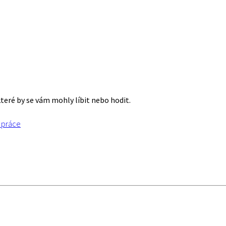
které by se vám mohly líbit nebo hodit.
í práce