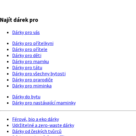
Najít dárek pro
Dárky pro vás
Dárky pro přítelkyni
Dárky pro přítele
Dárky pro děti
Dárky pro mamku
Dárky pro tátu
Dárky pro všechny bytosti
Dárky pro prarodiče
Dárky pro miminka
Dárky do bytu
Dárky pro nastávající maminky
Férové, bio a eko dárky
Udržitelné a zero-waste dárky
Dárky od českých tvůrců