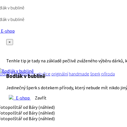
lák v bublině
lák v bublině
E-shop
×
Tenhle tip je tady na základě pečlivě zváženého výběru dárků, 
odlák
náhrdelník
pryskyřice
originální
handmade
šperk
příroda
Bodlák v bublině
Jedinečný šperk s dotekem přírody, který nebude mít nikdo jiný. P
E-shop
Zavřít