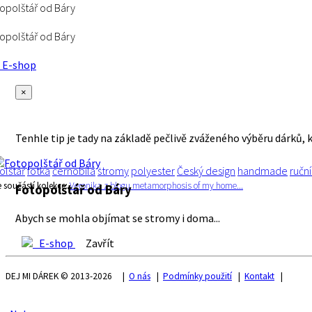
opolštář od Báry
opolštář od Báry
E-shop
×
Tenhle tip je tady na základě pečlivě zváženého výběru dárků, 
olštář
fotka
černobílá
stromy
polyester
Český design
handmade
ručn
e součástí kolekce:
Veronika z blogu metamorphosis of my home...
Fotopolštář od Báry
Abych se mohla objímat se stromy i doma...
E-shop
Zavřít
DEJ MI DÁREK © 2013-2026 |
O nás
|
Podmínky použití
|
Kontakt
|