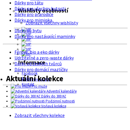
Dárky pro tátu
Dárky pro všechny bytosti
Wishlisty osobností
Dárky pro prarodiče
Dárky pro miminka
Zobrazit všechny wishlisty
Dárky do bytu
Dárky pro nastávající maminky
Férové, bio a eko dárky
Udržitelné a zero-waste dárky
Informace
Dárky od českých tvůrců
Dárky pro domácí mazlíčky
Facebook
Aktuální kolekce
O nás
Podmínky použití
Kontakt
Pro muže
Adventní kalendáře
Dárky do 300 Kč
Podzimní nutnosti
Voňavá kolekce
Zobrazit všechny kolekce