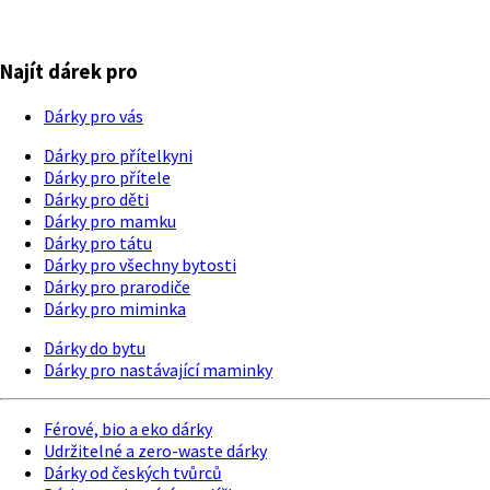
Najít dárek pro
Dárky pro vás
Dárky pro přítelkyni
Dárky pro přítele
Dárky pro děti
Dárky pro mamku
Dárky pro tátu
Dárky pro všechny bytosti
Dárky pro prarodiče
Dárky pro miminka
Dárky do bytu
Dárky pro nastávající maminky
Férové, bio a eko dárky
Udržitelné a zero-waste dárky
Dárky od českých tvůrců