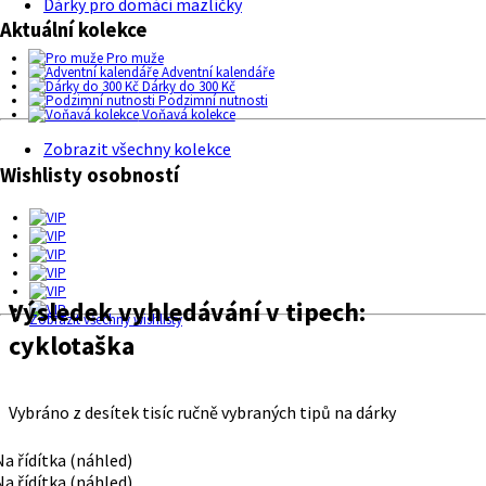
Dárky pro domácí mazlíčky
Aktuální kolekce
Pro muže
Adventní kalendáře
Dárky do 300 Kč
Podzimní nutnosti
Voňavá kolekce
Zobrazit všechny kolekce
Wishlisty osobností
Výsledek vyhledávání v tipech:
Zobrazit všechny wishlisty
cyklotaška
Vybráno z desítek tisíc ručně vybraných tipů na dárky