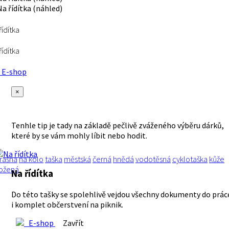
řídítka
řídítka
E-shop
×
Tenhle tip je tady na základě pečlivě zváženého výběru dárků,
které by se vám mohly líbit nebo hodit.
rašna
na kolo
taška
městská
černá
hnědá
vodotěsná
cyklotaška
kůže
ožená
Na řídítka
Do této tašky se spolehlivě vejdou všechny dokumenty do prác
i komplet občerstvení na piknik.
E-shop
Zavřít