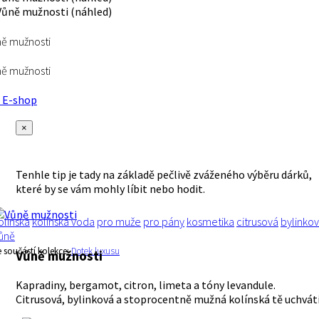
ě mužnosti
ě mužnosti
E-shop
×
Tenhle tip je tady na základě pečlivě zváženého výběru dárků,
které by se vám mohly líbit nebo hodit.
olínská
kolínská voda
pro muže
pro pány
kosmetika
citrusová
bylinko
ůně
e součástí kolekce:
Dotek luxusu
Vůně mužnosti
Kapradiny, bergamot, citron, limeta a tóny levandule.
Citrusová, bylinková a stoprocentně mužná kolínská tě uchvátí