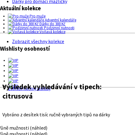
Dárky pro domácí mazlíčky
Aktuální kolekce
Pro muže
Adventní kalendáře
Dárky do 300 Kč
Podzimní nutnosti
Voňavá kolekce
Zobrazit všechny kolekce
Wishlisty osobností
Výsledek vyhledávání v tipech:
Zobrazit všechny wishlisty
citrusová
Vybráno z desítek tisíc ručně vybraných tipů na dárky