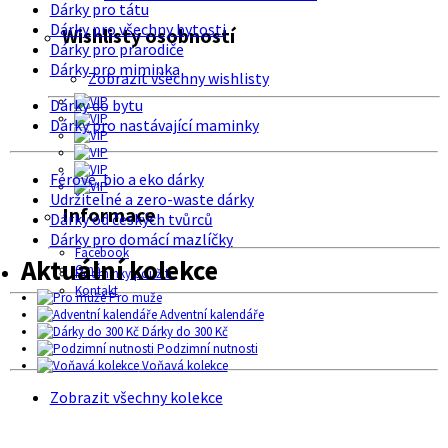
Dárky pro tátu
Dárky pro všechny bytosti
Wishlisty osobností
Dárky pro prarodiče
Dárky pro miminka
Zobrazit všechny wishlisty
Dárky do bytu
Dárky pro nastávající maminky
Férové, bio a eko dárky
Udržitelné a zero-waste dárky
Informace
Dárky od českých tvůrců
Dárky pro domácí mazlíčky
Facebook
Aktuální kolekce
O nás
Podmínky použití
Kontakt
Pro muže
Adventní kalendáře
Dárky do 300 Kč
Podzimní nutnosti
Voňavá kolekce
Zobrazit všechny kolekce