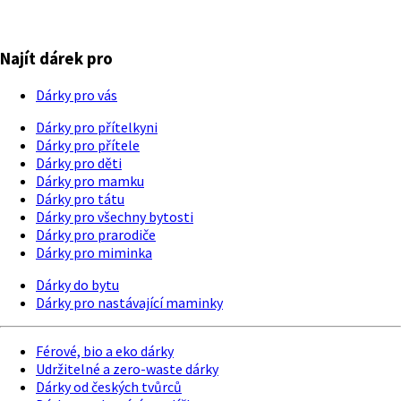
Najít dárek pro
Dárky pro vás
Dárky pro přítelkyni
Dárky pro přítele
Dárky pro děti
Dárky pro mamku
Dárky pro tátu
Dárky pro všechny bytosti
Dárky pro prarodiče
Dárky pro miminka
Dárky do bytu
Dárky pro nastávající maminky
Férové, bio a eko dárky
Udržitelné a zero-waste dárky
Dárky od českých tvůrců