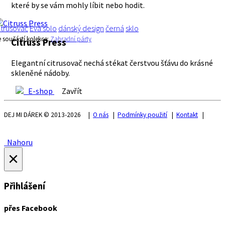
které by se vám mohly líbit nebo hodit.
itrusovač
Eva solo
dánský design
černá
sklo
e součástí kolekce:
Zahradní párty
Citruss Press
Elegantní citrusovač nechá stékat čerstvou šťávu do krásné
skleněné nádoby.
E-shop
Zavřít
DEJ MI DÁREK © 2013-2026 |
O nás
|
Podmínky použití
|
Kontakt
|
Nahoru
×
Přihlášení
přes Facebook