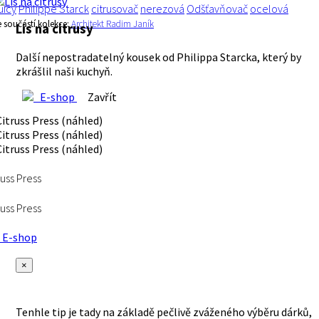
uicy
Philippe Starck
citrusovač
nerezová
Odšťavňovač
ocelová
e součástí kolekce:
Architekt Radim Janík
Lis na citrusy
Další nepostradatelný kousek od Philippa Starcka, který by
zkrášlil naši kuchyň.
E-shop
Zavřít
russ Press
russ Press
E-shop
×
Tenhle tip je tady na základě pečlivě zváženého výběru dárků,