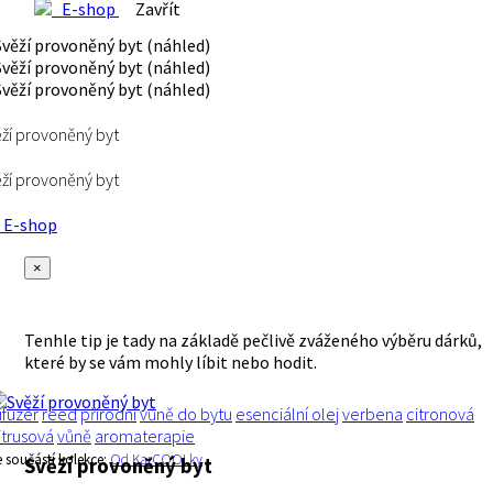
E-shop
Zavřít
ží provoněný byt
ží provoněný byt
E-shop
×
Tenhle tip je tady na základě pečlivě zváženého výběru dárků,
které by se vám mohly líbit nebo hodit.
ifuzér
reed
přírodní
vůně do bytu
esenciální olej
verbena
citronová
itrusová
vůně
aromaterapie
e součástí kolekce:
Od KarCOOLky
Svěží provoněný byt