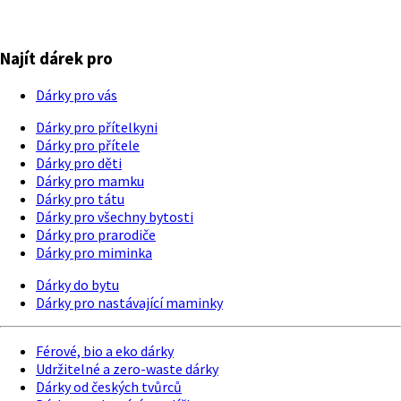
Najít dárek pro
Dárky pro vás
Dárky pro přítelkyni
Dárky pro přítele
Dárky pro děti
Dárky pro mamku
Dárky pro tátu
Dárky pro všechny bytosti
Dárky pro prarodiče
Dárky pro miminka
Dárky do bytu
Dárky pro nastávající maminky
Férové, bio a eko dárky
Udržitelné a zero-waste dárky
Dárky od českých tvůrců