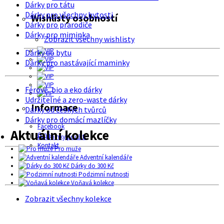
Dárky pro tátu
Dárky pro všechny bytosti
Wishlisty osobností
Dárky pro prarodiče
Dárky pro miminka
Zobrazit všechny wishlisty
Dárky do bytu
Dárky pro nastávající maminky
Férové, bio a eko dárky
Udržitelné a zero-waste dárky
Informace
Dárky od českých tvůrců
Dárky pro domácí mazlíčky
Facebook
Aktuální kolekce
O nás
Podmínky použití
Kontakt
Pro muže
Adventní kalendáře
Dárky do 300 Kč
Podzimní nutnosti
Voňavá kolekce
Zobrazit všechny kolekce