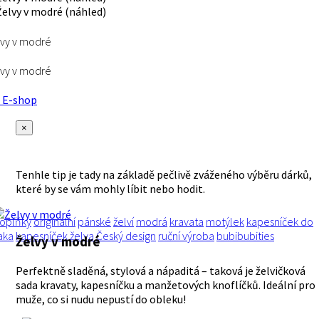
vy v modré
vy v modré
E-shop
×
Tenhle tip je tady na základě pečlivě zváženého výběru dárků,
které by se vám mohly líbit nebo hodit.
oplňky
originální
pánské
želví
modrá
kravata
motýlek
kapesníček do
aka
kapesníček
želva
Český design
ruční výroba
bubibubities
Želvy v modré
Perfektně sladěná, stylová a nápaditá – taková je želvičková
sada kravaty, kapesníčku a manžetových knoflíčků. Ideální pro
muže, co si nudu nepustí do obleku!