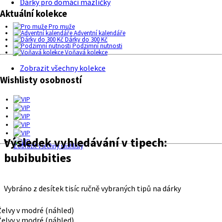
Dárky pro domácí mazlíčky
Aktuální kolekce
Pro muže
Adventní kalendáře
Dárky do 300 Kč
Podzimní nutnosti
Voňavá kolekce
Zobrazit všechny kolekce
Wishlisty osobností
Výsledek vyhledávání v tipech:
Zobrazit všechny wishlisty
bubibubities
Vybráno z desítek tisíc ručně vybraných tipů na dárky