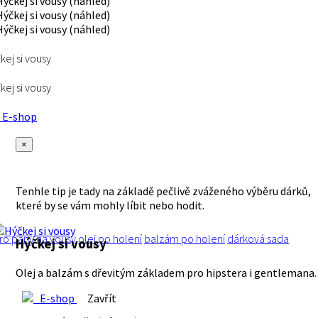
kej si vousy
kej si vousy
E-shop
×
Tenhle tip je tady na základě pečlivě zváženého výběru dárků,
které by se vám mohly líbit nebo hodit.
ro pány
na vousy
olej po holení
balzám po holení
dárková sada
Hýčkej si vousy
Olej a balzám s dřevitým základem pro hipstera i gentlemana.
E-shop
Zavřít