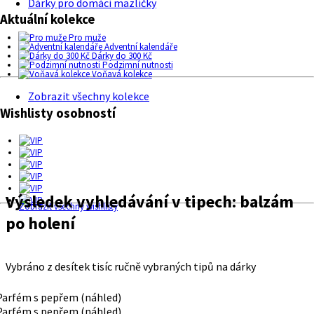
Dárky pro domácí mazlíčky
Aktuální kolekce
Pro muže
Adventní kalendáře
Dárky do 300 Kč
Podzimní nutnosti
Voňavá kolekce
Zobrazit všechny kolekce
Wishlisty osobností
Výsledek vyhledávání v tipech:
balzám
Zobrazit všechny wishlisty
po holení
Vybráno z desítek tisíc ručně vybraných tipů na dárky