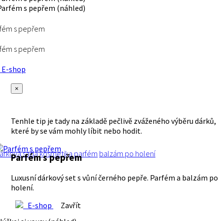
rfém s pepřem
rfém s pepřem
E-shop
×
Tenhle tip je tady na základě pečlivě zváženého výběru dárků,
které by se vám mohly líbit nebo hodit.
árková sada
kosmetika
parfém
balzám po holení
Parfém s pepřem
Luxusní dárkový set s vůní černého pepře. Parfém a balzám po
holení.
E-shop
Zavřít