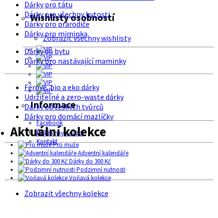
Dárky pro tátu
Dárky pro všechny bytosti
Wishlisty osobností
Dárky pro prarodiče
Dárky pro miminka
Zobrazit všechny wishlisty
Dárky do bytu
Dárky pro nastávající maminky
Férové, bio a eko dárky
Udržitelné a zero-waste dárky
Informace
Dárky od českých tvůrců
Dárky pro domácí mazlíčky
Facebook
Aktuální kolekce
O nás
Podmínky použití
Kontakt
Pro muže
Adventní kalendáře
Dárky do 300 Kč
Podzimní nutnosti
Voňavá kolekce
Zobrazit všechny kolekce