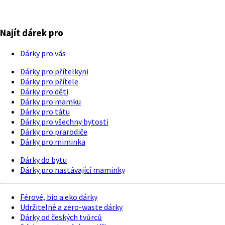
Najít dárek pro
Dárky pro vás
Dárky pro přítelkyni
Dárky pro přítele
Dárky pro děti
Dárky pro mamku
Dárky pro tátu
Dárky pro všechny bytosti
Dárky pro prarodiče
Dárky pro miminka
Dárky do bytu
Dárky pro nastávající maminky
Férové, bio a eko dárky
Udržitelné a zero-waste dárky
Dárky od českých tvůrců