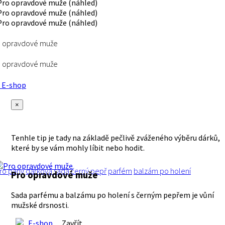
o opravdové muže
o opravdové muže
E-shop
×
Tenhle tip je tady na základě pečlivě zváženého výběru dárků,
které by se vám mohly líbit nebo hodit.
ro pány
dárková sada
černý pepř
parfém
balzám po holení
Pro opravdové muže
Sada parfému a balzámu po holení s černým pepřem je vůní
mužské drsnosti.
E-shop
Zavřít