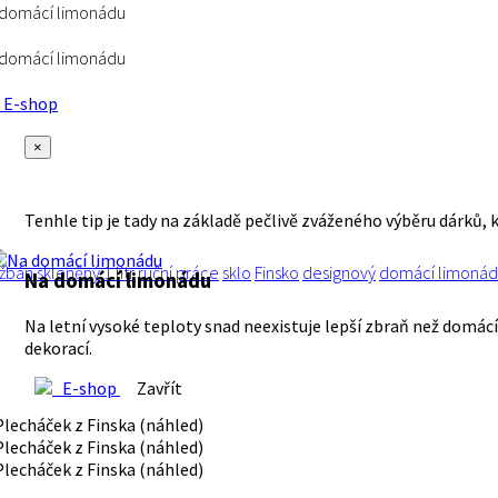
 domácí limonádu
 domácí limonádu
E-shop
×
Tenhle tip je tady na základě pečlivě zváženého výběru dárků, 
žbán
skleněný
1 litr
ruční práce
sklo
Finsko
designový
domácí limoná
Na domácí limonádu
Na letní vysoké teploty snad neexistuje lepší zbraň než domácí
dekorací.
E-shop
Zavřít