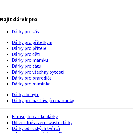
Najít dárek pro
Dárky pro vás
Dárky pro přítelkyni
Dárky pro přítele
Dárky pro děti
Dárky pro mamku
Dárky pro tátu
Dárky pro všechny bytosti
Dárky pro prarodiče
Dárky pro miminka
Dárky do bytu
Dárky pro nastávající maminky
Férové, bio a eko dárky
Udržitelné a zero-waste dárky
Dárky od českých tvůrců