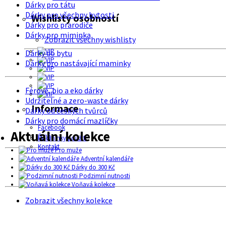
Dárky pro tátu
Dárky pro všechny bytosti
Wishlisty osobností
Dárky pro prarodiče
Dárky pro miminka
Zobrazit všechny wishlisty
Dárky do bytu
Dárky pro nastávající maminky
Férové, bio a eko dárky
Udržitelné a zero-waste dárky
Informace
Dárky od českých tvůrců
Dárky pro domácí mazlíčky
Facebook
Aktuální kolekce
O nás
Podmínky použití
Kontakt
Pro muže
Adventní kalendáře
Dárky do 300 Kč
Podzimní nutnosti
Voňavá kolekce
Zobrazit všechny kolekce