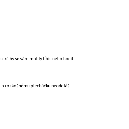
které by se vám mohly líbit nebo hodit.
uto rozkošnému plecháčku neodoláš.