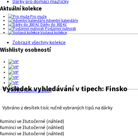
Dárky pro domácí mazlíčky
Aktuální kolekce
Pro muže
Adventní kalendáře
Dárky do 300 Kč
Podzimní nutnosti
Voňavá kolekce
Zobrazit všechny kolekce
Wishlisty osobností
Výsledek vyhledávání v tipech:
Finsko
Zobrazit všechny wishlisty
Vybráno z desítek tisíc ručně vybraných tipů na dárky