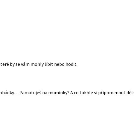
které by se vám mohly líbit nebo hodit.
é pohádky… Pamatuješ na muminky? A co takhle si připomenout dět