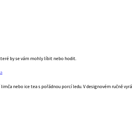
které by se vám mohly líbit nebo hodit.
da
 limča nebo ice tea s pořádnou porcí ledu. V designovém ručně vyr