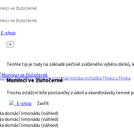
inci ve žlutočerné
inci ve žlutočerné
E-shop
×
Tenhle tip je tady na základě pečlivě zváženého výběru dárků, 
umínci
Mumínkov
hrneček
porcelán
kresba
pohádka
Finsko
z Finska
Muminci ve žlutočerné
Trochu zvláštní bílé postavičky z údolí a skandinávsky temn
E-shop
Zavřít