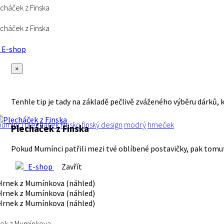
cháček z Finska
cháček z Finska
E-shop
×
Tenhle tip je tady na základě pečlivě zváženého výběru dárků, 
umínci
plecháček
Finsko
finský design
modrý
hrneček
Plecháček z Finska
Pokud Mumínci patřili mezi tvé oblíbené postavičky, pak tom
E-shop
Zavřít
ek z Mumínkova