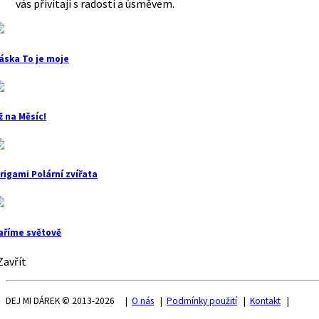
vás přivítají s radostí a úsměvem.
áska To je moje
ž na Měsíc!
rigami Polární zvířata
aříme světově
avřít
DEJ MI DÁREK © 2013-2026 |
O nás
|
Podmínky použití
|
Kontakt
|