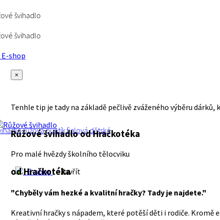
ové švihadlo
ové švihadlo
E-shop
×
Tenhle tip je tady na základě pečlivě zváženého výběru dárků, 
vihadlo
růžová
puntík
fialová
dětská
Růžové švihadlo
od Hračkotéka
Pro malé hvězdy školního tělocviku
od Hračkotéka
E-shop
Zavřít
"Chyběly vám hezké a kvalitní hračky? Tady je najdete."
Kreativní hračky s nápadem, které potěší děti i rodiče. Krom