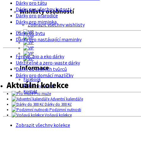
Dárky pro tátu
Dárky pro všechny bytosti
Wishlisty osobností
Dárky pro prarodiče
Dárky pro miminka
Zobrazit všechny wishlisty
Dárky do bytu
Dárky pro nastávající maminky
Férové, bio a eko dárky
Udržitelné a zero-waste dárky
Informace
Dárky od českých tvůrců
Dárky pro domácí mazlíčky
Facebook
Aktuální kolekce
O nás
Podmínky použití
Kontakt
Pro muže
Adventní kalendáře
Dárky do 300 Kč
Podzimní nutnosti
Voňavá kolekce
Zobrazit všechny kolekce