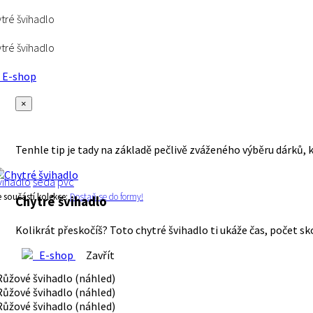
tré švihadlo
tré švihadlo
E-shop
×
Tenhle tip je tady na základě pečlivě zváženého výběru dárků, 
vihadlo
šedá
pvc
e součástí kolekce:
Dostaň se do formy!
Chytré švihadlo
Kolikrát přeskočíš? Toto chytré švihadlo ti ukáže čas, počet sk
E-shop
Zavřít