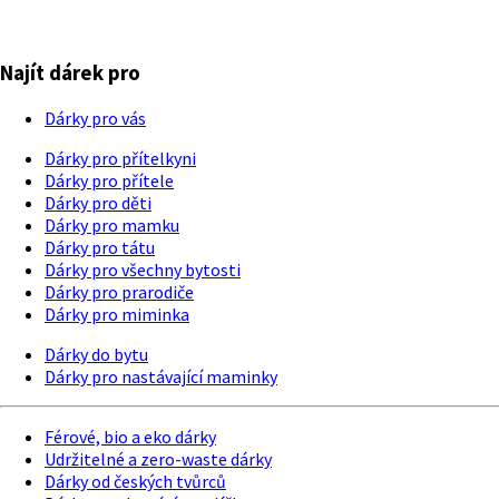
Najít dárek pro
Dárky pro vás
Dárky pro přítelkyni
Dárky pro přítele
Dárky pro děti
Dárky pro mamku
Dárky pro tátu
Dárky pro všechny bytosti
Dárky pro prarodiče
Dárky pro miminka
Dárky do bytu
Dárky pro nastávající maminky
Férové, bio a eko dárky
Udržitelné a zero-waste dárky
Dárky od českých tvůrců