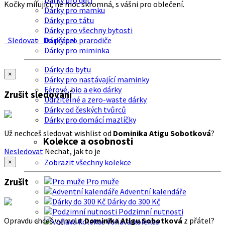
Dárky pro děti
Kočky milující, ne moc skromná, s vášni pro oblečení.
Dárky pro mamku
Dárky pro tátu
Dárky pro všechny bytosti
Sledovat
Do přátel
Dárky pro prarodiče
Dárky pro miminka
Dárky do bytu
×
Dárky pro nastávající maminky
Férové, bio a eko dárky
Zrušit sledování
Udržitelné a zero-waste dárky
Dárky od českých tvůrců
Dárky pro domácí mazlíčky
Už nechceš sledovat wishlist od
Dominika Atigu Sobotková
?
Kolekce a osobnosti
Nesledovat
Nechat, jak to je
Zobrazit všechny kolekce
×
Zrušit
Pro muže
Adventní kalendáře
Dárky do 300 Kč
Podzimní nutnosti
Opravdu chceš vyjmout
Dominika Atigu Sobotková
z přátel?
Voňavá kolekce