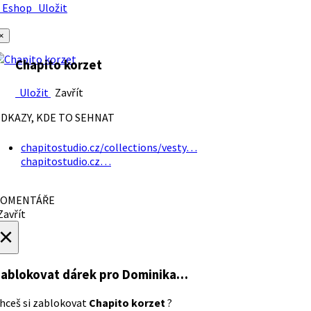
Eshop
Uložit
×
Chapito korzet
Uložit
Zavřít
DKAZY, KDE TO SEHNAT
chapitostudio.cz/collections/vesty…
chapitostudio.cz…
OMENTÁŘE
avřít
×
ablokovat dárek
pro Dominika…
hceš si zablokovat
Chapito korzet
?