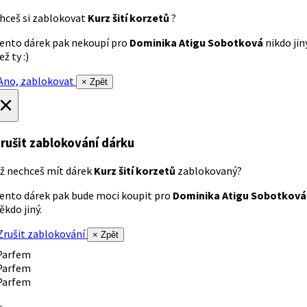
hceš si zablokovat
Kurz šití korzetů
?
ento dárek pak nekoupí pro
Dominika Atigu Sobotková
nikdo jin
ež ty :)
no, zablokovat
× Zpět
×
rušit zablokování dárku
ž nechceš mít dárek
Kurz šití korzetů
zablokovaný?
ento dárek pak bude moci koupit pro
Dominika Atigu Sobotková
ěkdo jiný.
rušit zablokování
× Zpět