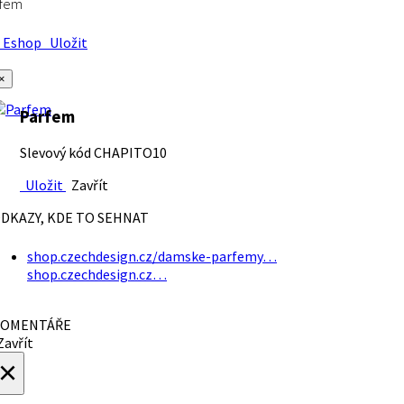
rfem
Eshop
Uložit
×
Parfem
Slevový kód CHAPITO10
Uložit
Zavřít
DKAZY, KDE TO SEHNAT
shop.czechdesign.cz/damske-parfemy…
shop.czechdesign.cz…
OMENTÁŘE
avřít
×