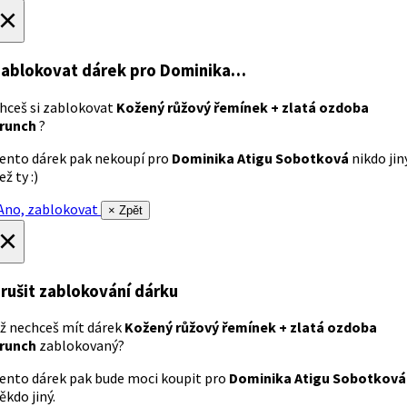
×
ablokovat dárek
pro Dominika…
hceš si zablokovat
Kožený růžový řemínek + zlatá ozdoba
runch
?
ento dárek pak nekoupí pro
Dominika Atigu Sobotková
nikdo jin
ež ty :)
no, zablokovat
× Zpět
×
rušit zablokování dárku
ž nechceš mít dárek
Kožený růžový řemínek + zlatá ozdoba
runch
zablokovaný?
ento dárek pak bude moci koupit pro
Dominika Atigu Sobotková
ěkdo jiný.