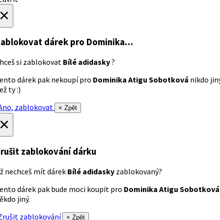
×
ablokovat dárek
pro Dominika…
hceš si zablokovat
Bílé adidasky
?
ento dárek pak nekoupí pro
Dominika Atigu Sobotková
nikdo jin
ež ty :)
no, zablokovat
× Zpět
×
rušit zablokování dárku
ž nechceš mít dárek
Bílé adidasky
zablokovaný?
ento dárek pak bude moci koupit pro
Dominika Atigu Sobotková
ěkdo jiný.
rušit zablokování
× Zpět