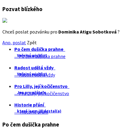
Pozvat blízkého
Chceš poslat pozvánku pro
Dominika Atigu Sobotková
?
Ano, poslat
Zpět
Po čem dušička prahne
Veřejný wishlist
Po čem dušička prahne
Radost udělá vždy
Veřejný wishlist
Radost udělá vždy
Pro Lilly, její kočičenstvo
Jen pro přátele
Pro Lilly, její kočičenstvo
Historie přání
které jsem již dostal(a)
Historie přání
Po čem dušička prahne