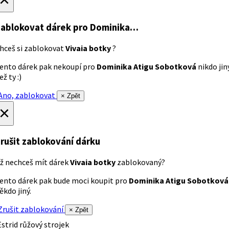
ablokovat dárek
pro Dominika…
hceš si zablokovat
Vivaia botky
?
ento dárek pak nekoupí pro
Dominika Atigu Sobotková
nikdo jin
ež ty :)
no, zablokovat
× Zpět
×
rušit zablokování dárku
ž nechceš mít dárek
Vivaia botky
zablokovaný?
ento dárek pak bude moci koupit pro
Dominika Atigu Sobotková
ěkdo jiný.
rušit zablokování
× Zpět