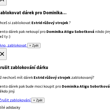
ablokovat dárek
pro Dominika…
hceš si zablokovat
Estrid růžový strojek
?
ento dárek pak nekoupí pro
Dominika Atigu Sobotková
nikdo jin
ež ty :)
no, zablokovat
× Zpět
×
rušit zablokování dárku
ž nechceš mít dárek
Estrid růžový strojek
zablokovaný?
ento dárek pak bude moci koupit pro
Dominika Atigu Sobotková
ěkdo jiný.
rušit zablokování
× Zpět