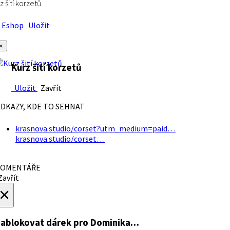
z šití korzetů
Eshop
Uložit
×
Kurz šití korzetů
Uložit
Zavřít
DKAZY, KDE TO SEHNAT
krasnova.studio/corset?utm_medium=paid…
krasnova.studio/corset…
OMENTÁŘE
avřít
×
ablokovat dárek
pro Dominika…