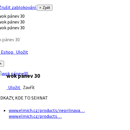
rušit zablokování
× Zpět
k pánev 30
Eshop
Uložit
×
wok pánev 30
Uložit
Zavřít
DKAZY, KDE TO SEHNAT
www.elmich.cz/products/neprilnava…
www.elmich.cz/products…