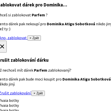
ablokovat dárek
pro Dominika…
hceš si zablokovat
Parfem
?
ento dárek pak nekoupí pro
Dominika Atigu Sobotková
nikdo jin
ež ty :)
no, zablokovat
× Zpět
×
rušit zablokování dárku
ž nechceš mít dárek
Parfem
zablokovaný?
ento dárek pak bude moci koupit pro
Dominika Atigu Sobotková
ěkdo jiný.
rušit zablokování
× Zpět