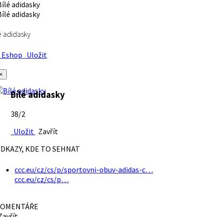
é adidasky
Eshop
Uložit
×
Bílé adidasky
38/2
Uložit
Zavřít
DKAZY, KDE TO SEHNAT
ccc.eu/cz/cs/p/sportovni-obuv-adidas-c…
ccc.eu/cz/cs/p…
OMENTÁŘE
avřít