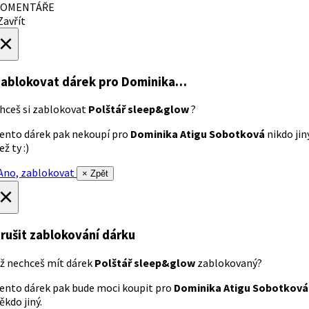
OMENTÁŘE
avřít
×
ablokovat dárek
pro Dominika…
hceš si zablokovat
Polštář sleep&glow
?
ento dárek pak nekoupí pro
Dominika Atigu Sobotková
nikdo jin
ež ty :)
no, zablokovat
× Zpět
×
rušit zablokování dárku
ž nechceš mít dárek
Polštář sleep&glow
zablokovaný?
ento dárek pak bude moci koupit pro
Dominika Atigu Sobotková
ěkdo jiný.