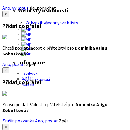
Ano, vyjmout
Ne, ponechat
Wishlisty osobností
×
Zobrazit všechny wishlisty
Přidat do přátel
Chceš poslat žádost o přátelství pro
Dominika Atigu
Sobotková
?
Informace
Ano, poslat
Zpět
×
Facebook
O nás
Podmínky použití
Přidat do přátel
Kontakt
Znovu poslat žádost o přátelství pro
Dominika Atigu
Sobotková
?
Zrušit pozvánku
Ano, poslat
Zpět
×