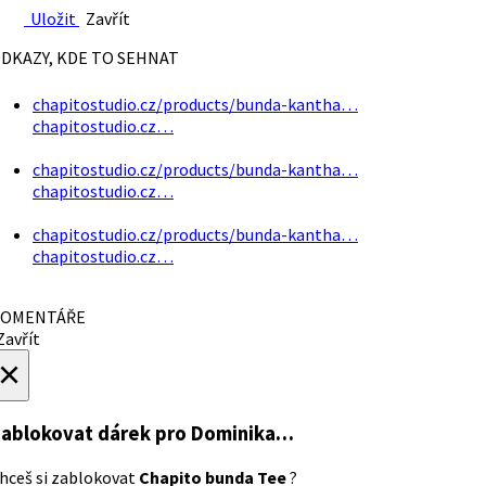
Uložit
Zavřít
DKAZY, KDE TO SEHNAT
chapitostudio.cz/products/bunda-kantha…
chapitostudio.cz…
chapitostudio.cz/products/bunda-kantha…
chapitostudio.cz…
chapitostudio.cz/products/bunda-kantha…
chapitostudio.cz…
OMENTÁŘE
avřít
×
ablokovat dárek
pro Dominika…
hceš si zablokovat
Chapito bunda Tee
?