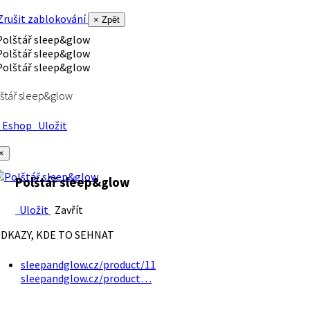
rušit zablokování
× Zpět
štář sleep&glow
Eshop
Uložit
×
Polštář sleep&glow
Uložit
Zavřít
DKAZY, KDE TO SEHNAT
sleepandglow.cz/product/11
sleepandglow.cz/product…