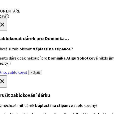
OMENTÁŘE
avřít
×
ablokovat dárek
pro Dominika…
hceš si zablokovat
Náplasti na stipance
?
ento dárek pak nekoupí pro
Dominika Atigu Sobotková
nikdo jin
ež ty :)
no, zablokovat
× Zpět
×
rušit zablokování dárku
ž nechceš mít dárek
Náplasti na stipance
zablokovaný?