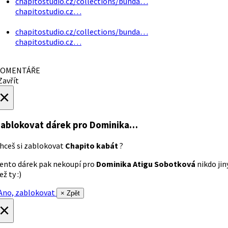
chapitostudio.cz/collections/bunda…
chapitostudio.cz…
chapitostudio.cz/collections/bunda…
chapitostudio.cz…
OMENTÁŘE
avřít
×
ablokovat dárek
pro Dominika…
hceš si zablokovat
Chapito kabát
?
ento dárek pak nekoupí pro
Dominika Atigu Sobotková
nikdo jin
ež ty :)
no, zablokovat
× Zpět
×