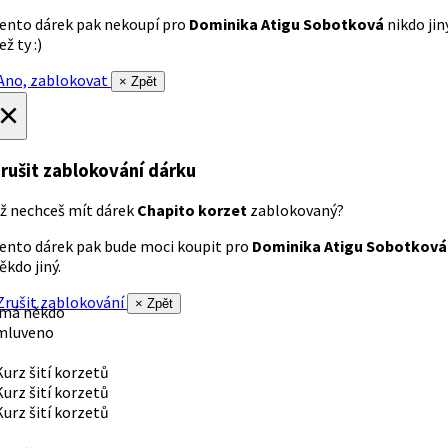
ento dárek pak nekoupí pro
Dominika Atigu Sobotková
nikdo jin
ež ty :)
no, zablokovat
× Zpět
×
rušit zablokování dárku
ž nechceš mít dárek
Chapito korzet
zablokovaný?
ento dárek pak bude moci koupit pro
Dominika Atigu Sobotková
ěkdo jiný.
rušit zablokování
× Zpět
 má někdo
mluveno