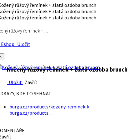
ený růžový řemínek +…
Eshop
Uložit
×
Kožený růžový řemínek + zlatá ozdoba brunch
Uložit
Zavřít
DKAZY, KDE TO SEHNAT
burga.cz/products/kozeny-reminek-k…
burga.cz/products…
OMENTÁŘE
avřít