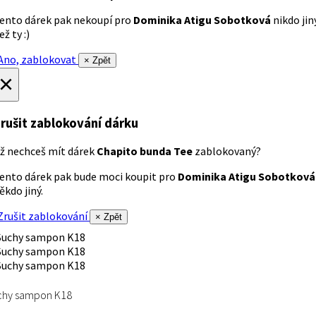
ento dárek pak nekoupí pro
Dominika Atigu Sobotková
nikdo jin
ež ty :)
no, zablokovat
× Zpět
×
rušit zablokování dárku
ž nechceš mít dárek
Chapito bunda Tee
zablokovaný?
ento dárek pak bude moci koupit pro
Dominika Atigu Sobotková
ěkdo jiný.
rušit zablokování
× Zpět
chy sampon K18