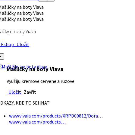
ličky na boty Viava
Eshop
Uložit
×
Mašličky na boty Viava
Využiju kremove cervene a ruzove
Uložit
Zavřít
DKAZY, KDE TO SEHNAT
www.vivaia.com/products/XRPD00812/Dora…
www.vivaia.com/products…