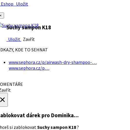
Eshop
Uložit
×
Suchy sampon K18
Uložit
Zavřít
DKAZY, KDE TO SEHNAT
www.sephora.cz/p/airwash-dry-shampoo-…
www.sephora.cz/p…
OMENTÁŘE
avřít
×
ablokovat dárek
pro Dominika…
hceš si zablokovat
Suchy sampon K18
?