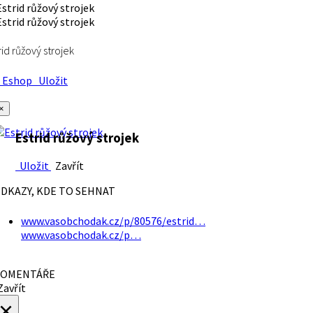
rid růžový strojek
Eshop
Uložit
×
Estrid růžový strojek
Uložit
Zavřít
DKAZY, KDE TO SEHNAT
www.vasobchodak.cz/p/80576/estrid…
www.vasobchodak.cz/p…
OMENTÁŘE
avřít
×