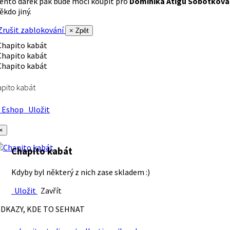
ento dárek pak bude moci koupit pro
Dominika Atigu Sobotková
ěkdo jiný.
rušit zablokování
× Zpět
pito kabát
Eshop
Uložit
×
Chapito kabát
Kdyby byl některý z nich zase skladem :)
Uložit
Zavřít
DKAZY, KDE TO SEHNAT