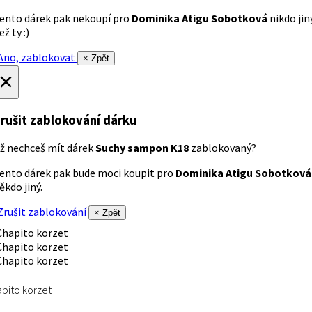
ento dárek pak nekoupí pro
Dominika Atigu Sobotková
nikdo jin
ež ty :)
no, zablokovat
× Zpět
×
rušit zablokování dárku
ž nechceš mít dárek
Suchy sampon K18
zablokovaný?
ento dárek pak bude moci koupit pro
Dominika Atigu Sobotková
ěkdo jiný.
rušit zablokování
× Zpět
pito korzet