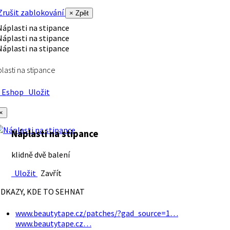
rušit zablokování
× Zpět
lasti na stipance
Eshop
Uložit
×
Náplasti na stipance
klidně dvě balení
Uložit
Zavřít
DKAZY, KDE TO SEHNAT
www.beautytape.cz/patches/?gad_source=1…
www.beautytape.cz…