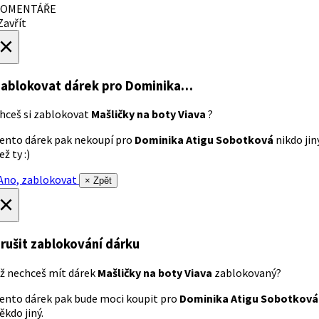
OMENTÁŘE
avřít
×
ablokovat dárek
pro Dominika…
hceš si zablokovat
Mašličky na boty Viava
?
ento dárek pak nekoupí pro
Dominika Atigu Sobotková
nikdo jin
ež ty :)
no, zablokovat
× Zpět
×
rušit zablokování dárku
ž nechceš mít dárek
Mašličky na boty Viava
zablokovaný?
ento dárek pak bude moci koupit pro
Dominika Atigu Sobotková
ěkdo jiný.