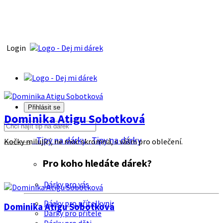
Login
Přihlásit se
Dominika Atigu Sobotková
Tipy na dárky
Tipy na dárky
Kočky milující, ne moc skromná, s vášni pro oblečení.
Pro koho hledáte dárek?
Dárky pro vás
Dárky pro přítelkyni
Dominika Atigu Sobotková
Dárky pro přítele