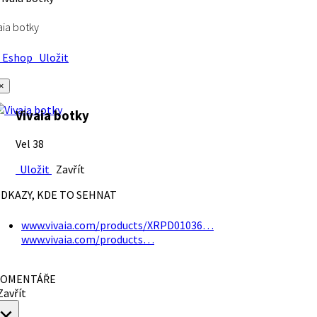
aia botky
Eshop
Uložit
×
Vivaia botky
Vel 38
Uložit
Zavřít
DKAZY, KDE TO SEHNAT
www.vivaia.com/products/XRPD01036…
www.vivaia.com/products…
OMENTÁŘE
avřít
×