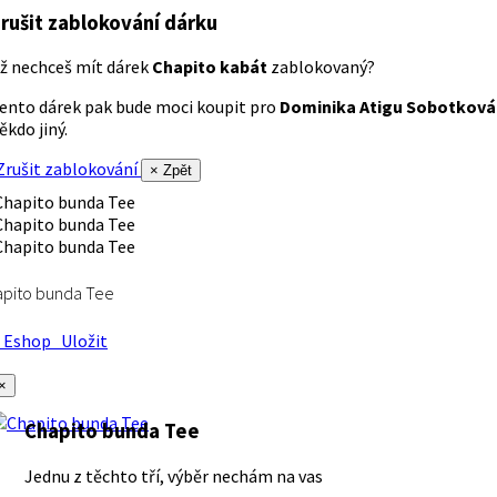
rušit zablokování dárku
ž nechceš mít dárek
Chapito kabát
zablokovaný?
ento dárek pak bude moci koupit pro
Dominika Atigu Sobotková
ěkdo jiný.
rušit zablokování
× Zpět
apito bunda Tee
Eshop
Uložit
×
Chapito bunda Tee
Jednu z těchto tří, výběr nechám na vas