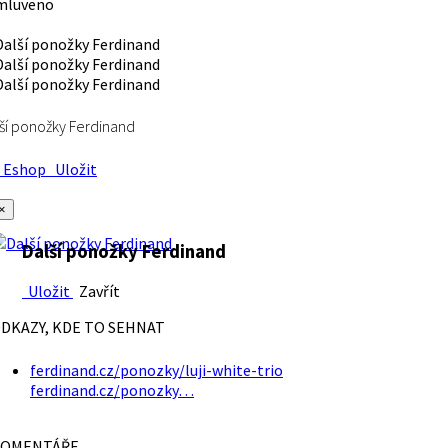
mluveno
ší ponožky Ferdinand
Eshop
Uložit
×
Další ponožky Ferdinand
Uložit
Zavřít
DKAZY, KDE TO SEHNAT
ferdinand.cz/ponozky/luji-white-trio
ferdinand.cz/ponozky…
OMENTÁŘE