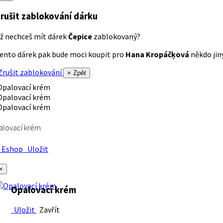
rušit zablokování dárku
ž nechceš mít dárek
Čepice
zablokovaný?
ento dárek pak bude moci koupit pro
Hana Kropáčķová
někdo jiný
rušit zablokování
× Zpět
alovací krém
Eshop
Uložit
×
Opalovací krém
Uložit
Zavřít