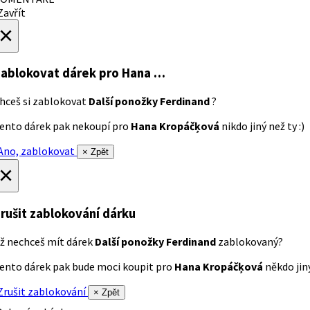
avřít
×
ablokovat dárek
pro Hana …
hceš si zablokovat
Další ponožky Ferdinand
?
ento dárek pak nekoupí pro
Hana Kropáčķová
nikdo jiný než ty :)
no, zablokovat
× Zpět
×
rušit zablokování dárku
ž nechceš mít dárek
Další ponožky Ferdinand
zablokovaný?
ento dárek pak bude moci koupit pro
Hana Kropáčķová
někdo jiný
rušit zablokování
× Zpět