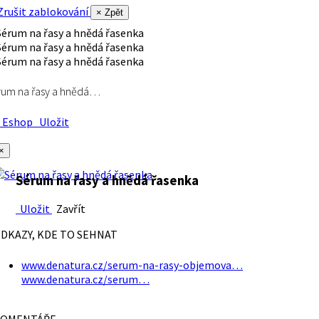
rušit zablokování
× Zpět
rum na řasy a hnědá…
Eshop
Uložit
×
Sérum na řasy a hnědá řasenka
Uložit
Zavřít
DKAZY, KDE TO SEHNAT
www.denatura.cz/serum-na-rasy-objemova…
www.denatura.cz/serum…
OMENTÁŘE