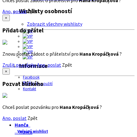
Chceš poslat žádost o přátelství pro
Hana Kropáčķová
?
Wishlisty osobností
Ano, poslat
Zpět
×
Zobrazit všechny wishlisty
Přidat do přátel
Znovu poslat žádost o přátelství pro
Hana Kropáčķová
?
Zrušit pozvánku
Ano, poslat
Zpět
Informace
×
Facebook
O nás
Pozvat blízkého
Podmínky použití
Kontakt
Chceš poslat pozvánku pro
Hana Kropáčķová
?
Ano, poslat
Zpět
Hanča
Veřejný wishlist
Hanča