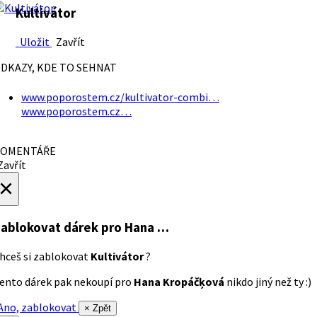
Kultivátor
Uložit
Zavřít
DKAZY, KDE TO SEHNAT
www.poporostem.cz/kultivator-combi…
www.poporostem.cz…
OMENTÁŘE
avřít
×
ablokovat dárek
pro Hana …
hceš si zablokovat
Kultivátor
?
ento dárek pak nekoupí pro
Hana Kropáčķová
nikdo jiný než ty :)
no, zablokovat
× Zpět