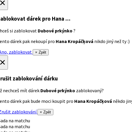
×
ablokovat dárek
pro Hana …
hceš si zablokovat
Dubové prkýnko
?
ento dárek pak nekoupí pro
Hana Kropáčķová
nikdo jiný než ty :)
no, zablokovat
× Zpět
×
rušit zablokování dárku
ž nechceš mít dárek
Dubové prkýnko
zablokovaný?
ento dárek pak bude moci koupit pro
Hana Kropáčķová
někdo jiný
rušit zablokování
× Zpět