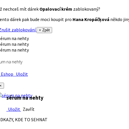
ž nechceš mít dárek
Opalovací krém
zablokovaný?
ento dárek pak bude moci koupit pro
Hana Kropáčķová
někdo jiný
rušit zablokování
× Zpět
um na nehty
Eshop
Uložit
×
sérum na nehty
Uložit
Zavřít
DKAZY, KDE TO SEHNAT