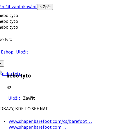
rušit zablokování
× Zpět
o tyto
Eshop
Uložit
×
nebo tyto
42
Uložit
Zavřít
DKAZY, KDE TO SEHNAT
www.shapenbarefoot.com/cs/barefoot…
www.shapenbarefoot.com…