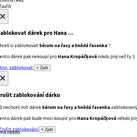
avřít
×
ablokovat dárek
pro Hana …
hceš si zablokovat
Sérum na řasy a hnědá řasenka
?
ento dárek pak nekoupí pro
Hana Kropáčķová
nikdo jiný než ty :)
no, zablokovat
× Zpět
×
rušit zablokování dárku
ž nechceš mít dárek
Sérum na řasy a hnědá řasenka
zablokovan
ento dárek pak bude moci koupit pro
Hana Kropáčķová
někdo jiný
rušit zablokování
× Zpět
 má někdo