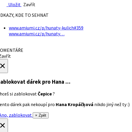
Uložit
Zavřít
DKAZY, KDE TO SEHNAT
www.amiumi.cz/p/hunaty-kulich#359
www.amiumi.cz/p/hunaty…
OMENTÁŘE
avřít
×
ablokovat dárek
pro Hana …
hceš si zablokovat
Čepice
?
ento dárek pak nekoupí pro
Hana Kropáčķová
nikdo jiný než ty :)
no, zablokovat
× Zpět
×