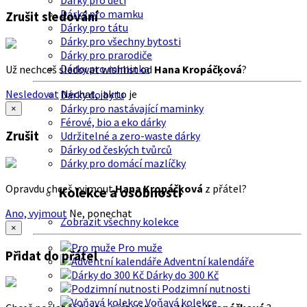
Dárky pro děti
Dárky pro mamku
Zrušit sledování
Dárky pro tátu
Dárky pro všechny bytosti
Dárky pro prarodiče
Dárky pro miminka
Už nechceš sledovat wishlist od
Hana Kropáčķová
?
Nesledovat
Nechat, jak to je
Dárky do bytu
Dárky pro nastávající maminky
×
Férové, bio a eko dárky
Zrušit
Udržitelné a zero-waste dárky
Dárky od českých tvůrců
Dárky pro domácí mazlíčky
Opravdu chceš vyjmout
Hana Kropáčķová
z přátel?
Kolekce a osobnosti
Ano, vyjmout
Ne, ponechat
Zobrazit všechny kolekce
×
Pro muže
Přidat do přátel
Adventní kalendáře
Dárky do 300 Kč
Podzimní nutnosti
Voňavá kolekce