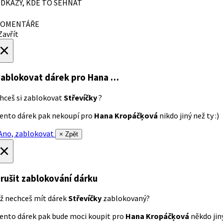
DKAZY, KDE TO SEHNAT
OMENTÁŘE
avřít
×
ablokovat dárek
pro Hana …
hceš si zablokovat
Střevíčky
?
ento dárek pak nekoupí pro
Hana Kropáčķová
nikdo jiný než ty :)
no, zablokovat
× Zpět
×
rušit zablokování dárku
ž nechceš mít dárek
Střevíčky
zablokovaný?
ento dárek pak bude moci koupit pro
Hana Kropáčķová
někdo jiný