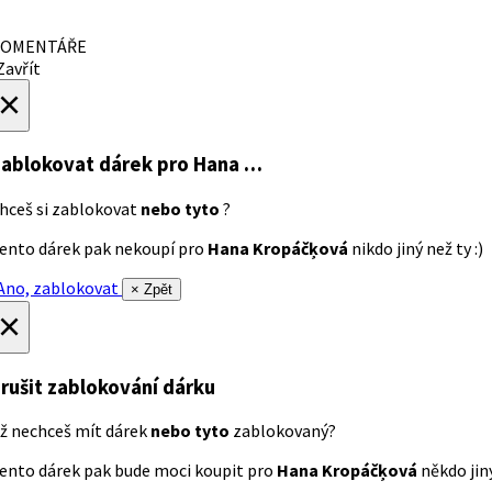
OMENTÁŘE
avřít
×
ablokovat dárek
pro Hana …
hceš si zablokovat
nebo tyto
?
ento dárek pak nekoupí pro
Hana Kropáčķová
nikdo jiný než ty :)
no, zablokovat
× Zpět
×
rušit zablokování dárku
ž nechceš mít dárek
nebo tyto
zablokovaný?
ento dárek pak bude moci koupit pro
Hana Kropáčķová
někdo jiný