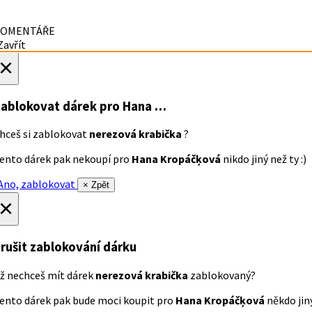
OMENTÁŘE
avřít
×
ablokovat dárek
pro Hana …
hceš si zablokovat
nerezová krabička
?
ento dárek pak nekoupí pro
Hana Kropáčķová
nikdo jiný než ty :)
no, zablokovat
× Zpět
×
rušit zablokování dárku
ž nechceš mít dárek
nerezová krabička
zablokovaný?
ento dárek pak bude moci koupit pro
Hana Kropáčķová
někdo jiný