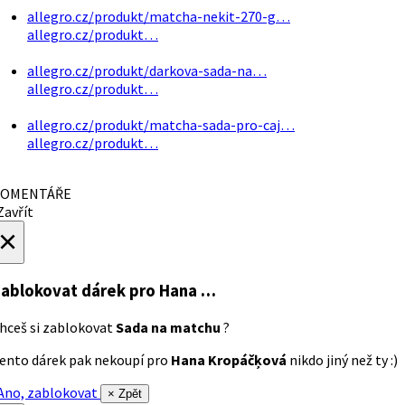
allegro.cz/produkt/matcha-nekit-270-g…
allegro.cz/produkt…
allegro.cz/produkt/darkova-sada-na…
allegro.cz/produkt…
allegro.cz/produkt/matcha-sada-pro-caj…
allegro.cz/produkt…
OMENTÁŘE
avřít
×
ablokovat dárek
pro Hana …
hceš si zablokovat
Sada na matchu
?
ento dárek pak nekoupí pro
Hana Kropáčķová
nikdo jiný než ty :)
no, zablokovat
× Zpět