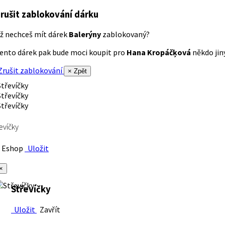
rušit zablokování dárku
ž nechceš mít dárek
Balerýny
zablokovaný?
ento dárek pak bude moci koupit pro
Hana Kropáčķová
někdo jiný
rušit zablokování
× Zpět
evíčky
Eshop
Uložit
×
Střevíčky
Uložit
Zavřít