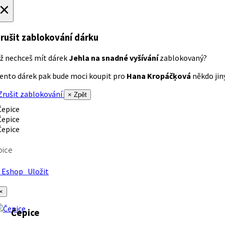
×
rušit zablokování dárku
ž nechceš mít dárek
Jehla na snadné vyšívání
zablokovaný?
ento dárek pak bude moci koupit pro
Hana Kropáčķová
někdo jiný
rušit zablokování
× Zpět
pice
Eshop
Uložit
×
Čepice