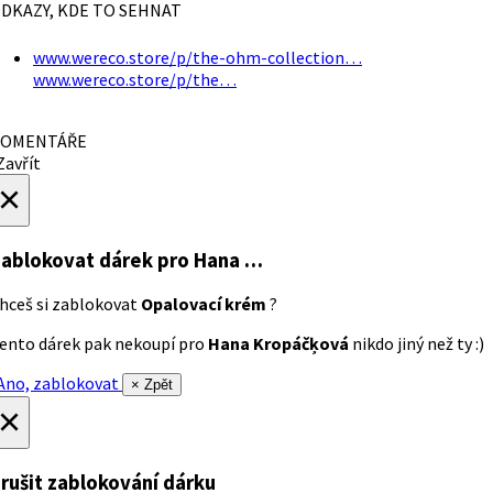
DKAZY, KDE TO SEHNAT
www.wereco.store/p/the-ohm-collection…
www.wereco.store/p/the…
OMENTÁŘE
avřít
×
ablokovat dárek
pro Hana …
hceš si zablokovat
Opalovací krém
?
ento dárek pak nekoupí pro
Hana Kropáčķová
nikdo jiný než ty :)
no, zablokovat
× Zpět
×
rušit zablokování dárku