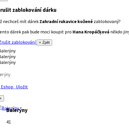
rušit zablokování dárku
ž nechceš mít dárek
Zahradní rukavice kožené
zablokovaný?
ento dárek pak bude moci koupit pro
Hana Kropáčķová
někdo jiný
rušit zablokování
× Zpět
erýny
Eshop
Uložit
×
Balerýny
41