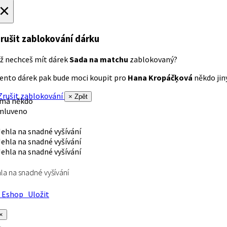
×
rušit zablokování dárku
ž nechceš mít dárek
Sada na matchu
zablokovaný?
ento dárek pak bude moci koupit pro
Hana Kropáčķová
někdo jiný
rušit zablokování
× Zpět
 má někdo
mluveno
la na snadné vyšívání
Eshop
Uložit
×