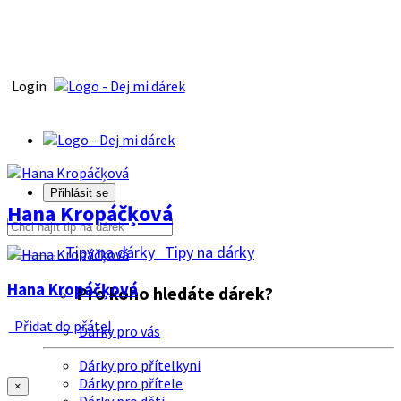
Login
Přihlásit se
Hana Kropáčķová
Tipy na dárky
Tipy na dárky
Hana Kropáčķová
Pro koho hledáte dárek?
Přidat do přátel
Dárky pro vás
Dárky pro přítelkyni
Dárky pro přítele
×