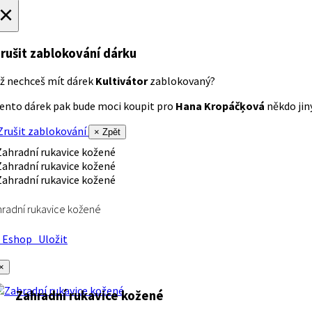
×
rušit zablokování dárku
ž nechceš mít dárek
Kultivátor
zablokovaný?
ento dárek pak bude moci koupit pro
Hana Kropáčķová
někdo jiný
rušit zablokování
× Zpět
radní rukavice kožené
Eshop
Uložit
×
Zahradní rukavice kožené