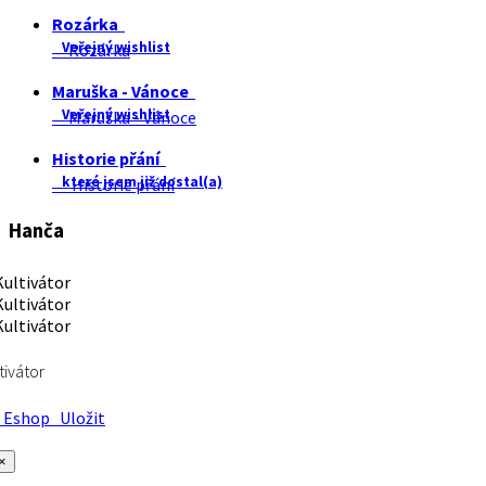
Rozárka
Veřejný wishlist
Rozárka
Maruška - Vánoce
Veřejný wishlist
Maruška - Vánoce
Historie přání
které jsem již dostal(a)
Historie přání
Hanča
tivátor
Eshop
Uložit
×