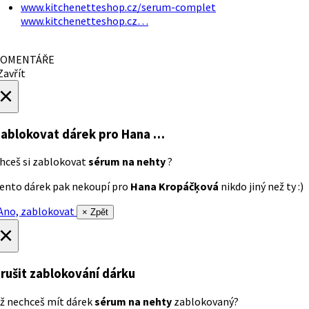
www.kitchenetteshop.cz/serum-complet
www.kitchenetteshop.cz…
OMENTÁŘE
avřít
×
ablokovat dárek
pro Hana …
hceš si zablokovat
sérum na nehty
?
ento dárek pak nekoupí pro
Hana Kropáčķová
nikdo jiný než ty :)
no, zablokovat
× Zpět
×
rušit zablokování dárku
ž nechceš mít dárek
sérum na nehty
zablokovaný?