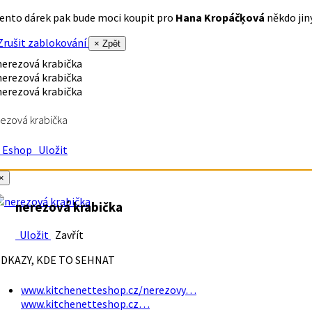
ento dárek pak bude moci koupit pro
Hana Kropáčķová
někdo jiný
rušit zablokování
× Zpět
ezová krabička
Eshop
Uložit
×
nerezová krabička
Uložit
Zavřít
DKAZY, KDE TO SEHNAT
www.kitchenetteshop.cz/nerezovy…
www.kitchenetteshop.cz…