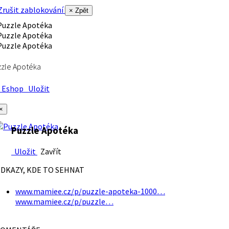
rušit zablokování
× Zpět
zle Apotéka
Eshop
Uložit
×
Puzzle Apotéka
Uložit
Zavřít
DKAZY, KDE TO SEHNAT
www.mamiee.cz/p/puzzle-apoteka-1000…
www.mamiee.cz/p/puzzle…