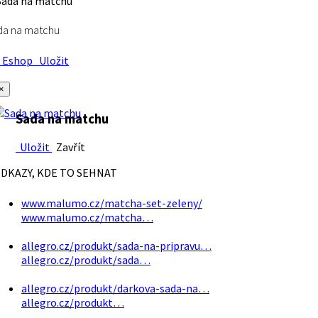
da na matchu
Eshop
Uložit
×
Sada na matchu
Uložit
Zavřít
DKAZY, KDE TO SEHNAT
www.malumo.cz/matcha-set-zeleny/
www.malumo.cz/matcha…
allegro.cz/produkt/sada-na-pripravu…
allegro.cz/produkt/sada…
allegro.cz/produkt/darkova-sada-na…
allegro.cz/produkt…