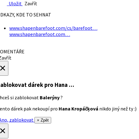
Uložit
Zavřít
DKAZY, KDE TO SEHNAT
www.shapenbarefoot.com/cs/barefoot…
www.shapenbarefoot.com…
OMENTÁŘE
avřít
×
ablokovat dárek
pro Hana …
hceš si zablokovat
Balerýny
?
ento dárek pak nekoupí pro
Hana Kropáčķová
nikdo jiný než ty :)
no, zablokovat
× Zpět
×