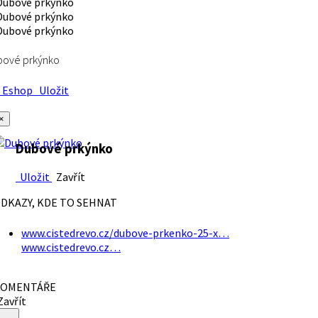
bové prkýnko
Eshop
Uložit
×
Dubové prkýnko
Uložit
Zavřít
DKAZY, KDE TO SEHNAT
www.cistedrevo.cz/dubove-prkenko-25-x…
www.cistedrevo.cz…
OMENTÁŘE
avřít