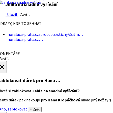
Jehla na snadné vyšívání
Uložit
Zavřít
DKAZY, KDE TO SEHNAT
noraluca-praha.cz/products/stichy/&utm…
noraluca-praha.cz…
OMENTÁŘE
avřít
×
ablokovat dárek
pro Hana …
hceš si zablokovat
Jehla na snadné vyšívání
?
ento dárek pak nekoupí pro
Hana Kropáčķová
nikdo jiný než ty :)
no, zablokovat
× Zpět