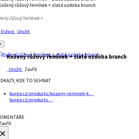
ený růžový řemínek +…
Eshop
Uložit
×
Kožený růžový řemínek + zlatá ozdoba brunch
Uložit
Zavřít
DKAZY, KDE TO SEHNAT
burga.cz/products/kozeny-reminek-k…
burga.cz/products…
OMENTÁŘE
avřít
×