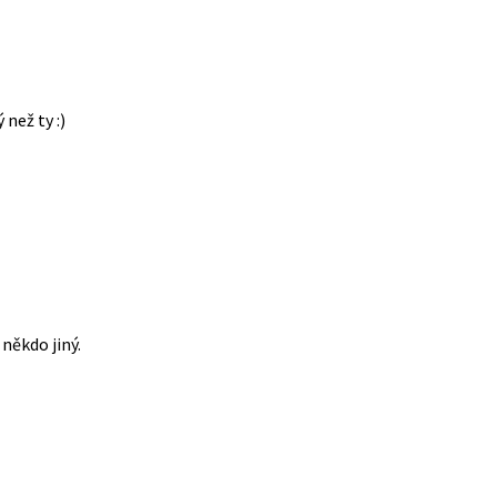
 než ty :)
někdo jiný.