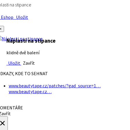
lasti na stipance
Eshop
Uložit
×
Náplasti na stipance
klidně dvě balení
Uložit
Zavřít
DKAZY, KDE TO SEHNAT
www.beautytape.cz/patches/?gad_source=1…
www.beautytape.cz…
OMENTÁŘE
avřít
×