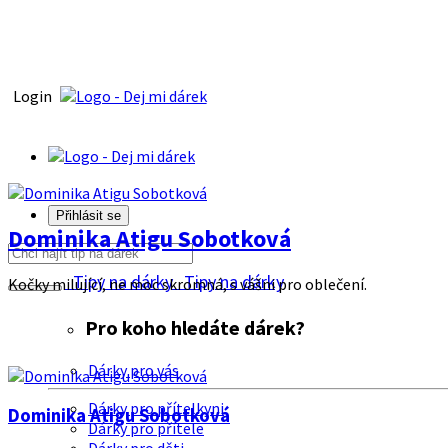
Login
Přihlásit se
Dominika Atigu Sobotková
Tipy na dárky
Tipy na dárky
Kočky milující, ne moc skromná, s vášni pro oblečení.
Pro koho hledáte dárek?
Dárky pro vás
Dárky pro přítelkyni
Dominika Atigu Sobotková
Dárky pro přítele