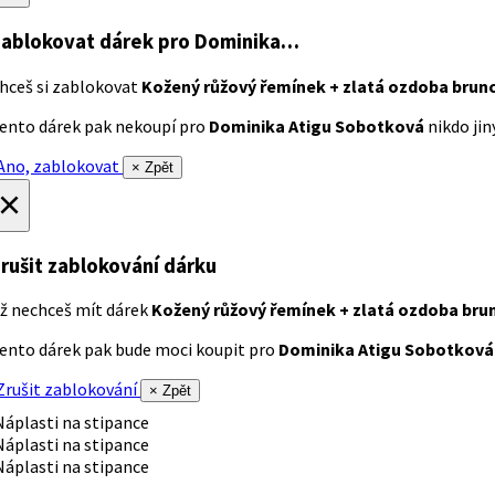
ablokovat dárek
pro Dominika…
hceš si zablokovat
Kožený růžový řemínek + zlatá ozdoba brun
ento dárek pak nekoupí pro
Dominika Atigu Sobotková
nikdo jiný
no, zablokovat
× Zpět
×
rušit zablokování dárku
ž nechceš mít dárek
Kožený růžový řemínek + zlatá ozdoba bru
ento dárek pak bude moci koupit pro
Dominika Atigu Sobotková
rušit zablokování
× Zpět