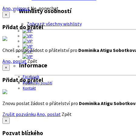
Ano, vyjmout
Ne, ponechat
Wishlisty osobností
×
Zobrazit všechny wishlisty
Přidat do přátel
Chceš poslat žádost o přátelství pro
Dominika Atigu Sobotkov
Ano, poslat
Zpět
Informace
×
Facebook
Přidat do přátel
O nás
Podmínky použití
Kontakt
Znovu poslat žádost o přátelství pro
Dominika Atigu Sobotkov
Zrušit pozvánku
Ano, poslat
Zpět
×
Pozvat blízkého