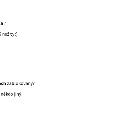
ch
?
 než ty :)
nch
zablokovaný?
někdo jiný.