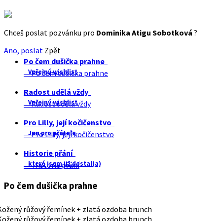
Chceš poslat pozvánku pro
Dominika Atigu Sobotková
?
Ano, poslat
Zpět
Po čem dušička prahne
Veřejný wishlist
Po čem dušička prahne
Radost udělá vždy
Veřejný wishlist
Radost udělá vždy
Pro Lilly, její kočičenstvo
Jen pro přátele
Pro Lilly, její kočičenstvo
Historie přání
které jsem již dostal(a)
Historie přání
Po čem dušička prahne