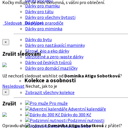
Dárky pro děti
Kočky milující, ne moc skromná, s vášni pro oblečení.
Dárky pro mamku
Dárky pro tátu
Dárky pro všechny bytosti
Sledovat
Do přátel
Dárky pro prarodiče
Dárky pro miminka
Dárky do bytu
×
Dárky pro nastávající maminky
Férové, bio a eko dárky
Zrušit sledování
Udržitelné a zero-waste dárky
Dárky od českých tvůrců
Dárky pro domácí mazlíčky
Už nechceš sledovat wishlist od
Dominika Atigu Sobotková
?
Kolekce a osobnosti
Nesledovat
Nechat, jak to je
Zobrazit všechny kolekce
×
Zrušit
Pro muže
Adventní kalendáře
Dárky do 300 Kč
Podzimní nutnosti
Opravdu chceš vyjmout
Dominika Atigu Sobotková
z přátel?
Voňavá kolekce