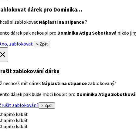
ablokovat dárek
pro Dominika…
hceš si zablokovat
Náplasti na stipance
?
ento dárek pak nekoupí pro
Dominika Atigu Sobotková
nikdo jiný
no, zablokovat
× Zpět
×
rušit zablokování dárku
ž nechceš mít dárek
Náplasti na stipance
zablokovaný?
ento dárek pak bude moci koupit pro
Dominika Atigu Sobotková
rušit zablokování
× Zpět