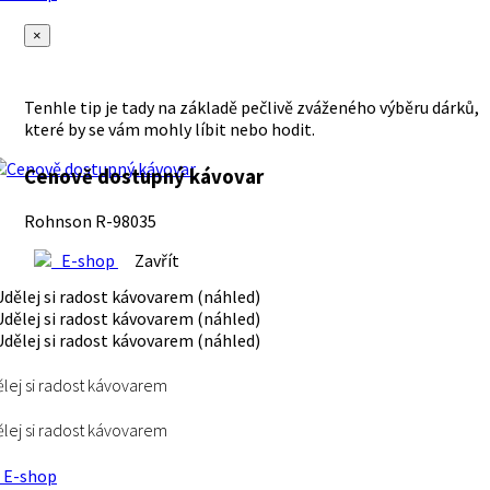
×
Tenhle tip je tady na základě pečlivě zváženého výběru dárků,
které by se vám mohly líbit nebo hodit.
Cenově dostupný kávovar
Rohnson R-98035
E-shop
Zavřít
lej si radost kávovarem
lej si radost kávovarem
E-shop