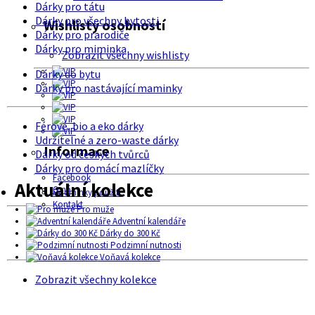
Dárky pro tátu
Dárky pro všechny bytosti
Wishlisty osobností
Dárky pro prarodiče
Dárky pro miminka
Zobrazit všechny wishlisty
Dárky do bytu
Dárky pro nastávající maminky
Férové, bio a eko dárky
Udržitelné a zero-waste dárky
Informace
Dárky od českých tvůrců
Dárky pro domácí mazlíčky
Facebook
Aktuální kolekce
O nás
Podmínky použití
Kontakt
Pro muže
Adventní kalendáře
Dárky do 300 Kč
Podzimní nutnosti
Voňavá kolekce
Zobrazit všechny kolekce