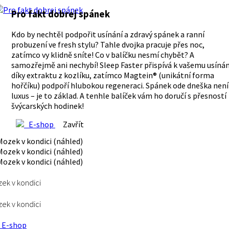
Pro fakt dobrej spánek
Kdo by nechtěl podpořit usínání a zdravý spánek a ranní
probuzení ve fresh stylu? Tahle dvojka pracuje přes noc,
zatímco vy klidně sníte! Co v balíčku nesmí chybět? A
samozřejmě ani nechybí! Sleep Faster přispívá k vašemu usínán
díky extraktu z kozlíku, zatímco Magtein® (unikátní forma
hořčíku) podpoří hlubokou regeneraci. Spánek ode dneška není
luxus – je to základ. A tenhle balíček vám ho doručí s přesností
švýcarských hodinek!
E-shop
Zavřít
ek v kondici
ek v kondici
E-shop