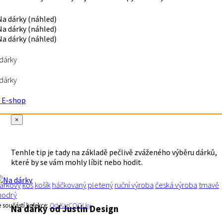
dárky
dárky
E-shop
×
Tenhle tip je tady na základě pečlivě zváženého výběru dárků,
které by se vám mohly líbit nebo hodit.
árkový
koš
košík
háčkovaný
pletený
ruční výroba
česká výroba
tmavě
odrý
e součástí kolekce:
Od KarCOOLky
Na dárky
od Justin Design