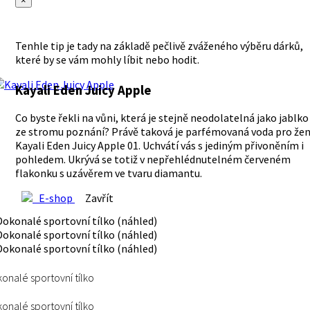
×
Tenhle tip je tady na základě pečlivě zváženého výběru dárků,
které by se vám mohly líbit nebo hodit.
Kayali Eden Juicy Apple
Co byste řekli na vůni, která je stejně neodolatelná jako jablko
ze stromu poznání? Právě taková je parfémovaná voda pro že
Kayali Eden Juicy Apple 01. Uchvátí vás s jediným přivoněním i
pohledem. Ukrývá se totiž v nepřehlédnutelném červeném
flakonku s uzávěrem ve tvaru diamantu.
E-shop
Zavřít
onalé sportovní tílko
onalé sportovní tílko