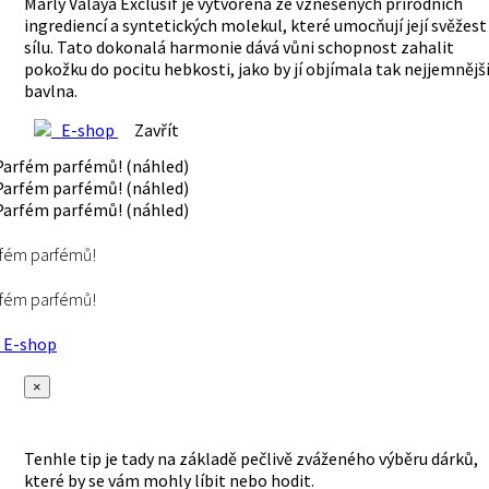
Marly Valaya Exclusif je vytvořena ze vznešených přírodních
ingrediencí a syntetických molekul, které umocňují její svěžest
sílu. Tato dokonalá harmonie dává vůni schopnost zahalit
pokožku do pocitu hebkosti, jako by jí objímala tak nejjemnějš
bavlna.
E-shop
Zavřít
fém parfémů!
fém parfémů!
E-shop
×
Tenhle tip je tady na základě pečlivě zváženého výběru dárků,
které by se vám mohly líbit nebo hodit.