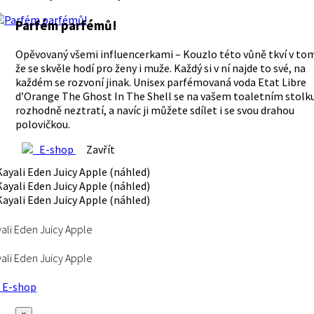
Parfém parfémů!
Opěvovaný všemi influencerkami – Kouzlo této vůně tkví v to
že se skvěle hodí pro ženy i muže. Každý si v ní najde to své, na
každém se rozvoní jinak. Unisex parfémovaná voda Etat Libre
d’Orange The Ghost In The Shell se na vašem toaletním stolk
rozhodně neztratí, a navíc ji můžete sdílet i se svou drahou
polovičkou.
E-shop
Zavřít
ali Eden Juicy Apple
ali Eden Juicy Apple
E-shop