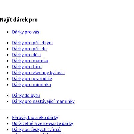
Najít dárek pro
Dárky pro vás
Dárky pro přítelkyni
Dárky pro přítele
Dárky pro děti
Dárky pro mamku
Dárky pro tátu
Dárky pro všechny bytosti
Dárky pro prarodiče
Dárky pro miminka
Dárky do bytu
Dárky pro nastávající maminky
Férové, bio a eko dárky
Udržitelné a zero-waste dárky
Dárky od českých tvůrců