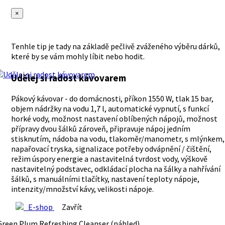
×
Tenhle tip je tady na základě pečlivě zváženého výběru dárků,
které by se vám mohly líbit nebo hodit.
Udělej si radost kávovarem
Pákový kávovar - do domácnosti, příkon 1550 W, tlak 15 bar,
objem nádržky na vodu 1,7 l, automatické vypnutí, s funkcí
horké vody, možnost nastavení oblíbených nápojů, možnost
přípravy dvou šálků zároveň, připravuje nápoj jedním
stisknutím, nádoba na vodu, tlakoměr/manometr, s mlýnkem,
napařovací tryska, signalizace potřeby odvápnění / čištění,
režim úspory energie a nastavitelná tvrdost vody, výškově
nastavitelný podstavec, odkládací plocha na šálky a nahřívání
šálků, s manuálními tlačítky, nastavení teploty nápoje,
intenzity/množství kávy, velikosti nápoje.
E-shop
Zavřít