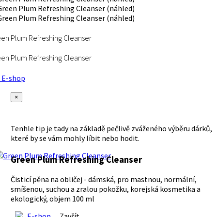
en Plum Refreshing Cleanser
en Plum Refreshing Cleanser
E-shop
×
Tenhle tip je tady na základě pečlivě zváženého výběru dárků,
které by se vám mohly líbit nebo hodit.
Green Plum Refreshing Cleanser
Čisticí pěna na obličej - dámská, pro mastnou, normální,
smíšenou, suchou a zralou pokožku, korejská kosmetika a
ekologický, objem 100 ml
E-shop
Zavřít