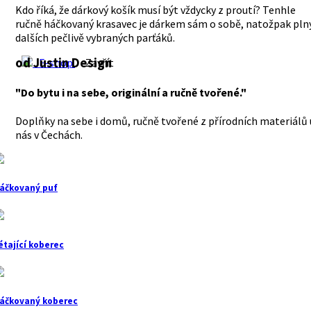
Kdo říká, že dárkový košík musí být vždycky z proutí? Tenhle
ručně háčkovaný krasavec je dárkem sám o sobě, natožpak pln
dalších pečlivě vybraných parťáků.
od Justin Design
E-shop
Zavřít
"Do bytu i na sebe, originální a ručně tvořené."
Doplňky na sebe i domů, ručně tvořené z přírodních materiálů 
nás v Čechách.
áčkovaný puf
étající koberec
áčkovaný koberec