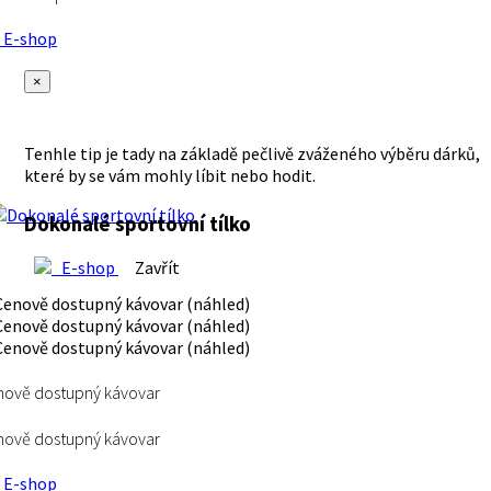
E-shop
×
Tenhle tip je tady na základě pečlivě zváženého výběru dárků,
které by se vám mohly líbit nebo hodit.
Dokonalé sportovní tílko
E-shop
Zavřít
ově dostupný kávovar
ově dostupný kávovar
E-shop