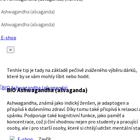
 Ashwagandha (ašvaganda)
 Ashwagandha (ašvaganda)
E-shop
×
Tenhle tip je tady na základě pečlivě zváženého výběru dárků,
které by se vám mohly líbit nebo hodit.
BIO Ashwagandha (ašvaganda)
Ashwagandha, známá jako indický ženšen, je adaptogen a
přispívá k duševnímu zdraví. Díky tomu také přispívá k relaxaci 
spánku. Podporuje také kognitivní funkce, jako paměť a
koncentrace, což ji činí vhodnou nejen pro studenty a pracující
osoby, ale i pro starší osoby, které si chtějí udržet mentální sta
E-shop
Zavřít