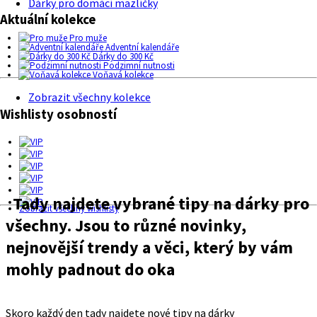
Dárky pro domácí mazlíčky
Aktuální kolekce
Pro muže
Adventní kalendáře
Dárky do 300 Kč
Podzimní nutnosti
Voňavá kolekce
Zobrazit všechny kolekce
Wishlisty osobností
Tady najdete vybrané tipy na dárky pro
Zobrazit všechny wishlisty
všechny. Jsou to různé novinky,
nejnovější trendy a věci, který by vám
mohly padnout do oka
Skoro každý den tady najdete nové tipy na dárky