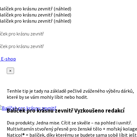
íček pro krásnu zevnitř
íček pro krásnu zevnitř
E-shop
×
Tenhle tip je tady na základě pečlivě zváženého výběru dárků,
které by se vám mohly líbit nebo hodit.
Balíček pro krásnu zevnitř
Vyzkoušeno redakcí
Dva produkty. Jedna mise. Cítit se skvěle – na pohled i uvnitř.
Multivitamín stvořený přesně pro ženské tělo + mořský kolag
Naticol® = balíček, díky kterému se budete sama sobě líbit ješ