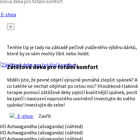
ěžová deka pro totální komfort
E-shop
×
Tenhle tip je tady na základě pečlivě zváženého výběru dárků,
které by se vám mohly líbit nebo hodit.
Zátěžová deka pro totální komfort
Věděli jste, že pevné objetí výrazně pomáhá zlepšit spánek? A
co takhle se nechat objímat po celou noc? Hloubková tlaková
terapie pomocí zátěžové deky zajistí kvalitnější spánek, pocit
bezpečí i navození naprostého uvolnění! Investujte do svého
spánku! Investujte do sebe!
E-shop
Zavřít