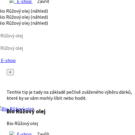
E-shop
Zavřít
 Růžový olej
 Růžový olej
E-shop
×
Tenhle tip je tady na základě pečlivě zváženého výběru dárků,
které by se vám mohly líbit nebo hodit.
Bio Růžový olej
Bio Růžový olej
E-shop
Zavřít