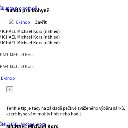
Bunda pro bohyně
E-shop
Zavřít
HAEL Michael Kors
HAEL Michael Kors
E-shop
×
Tenhle tip je tady na základě pečlivě zváženého výběru dárků,
které by se vám mohly líbit nebo hodit.
MICHAEL Michael Kors