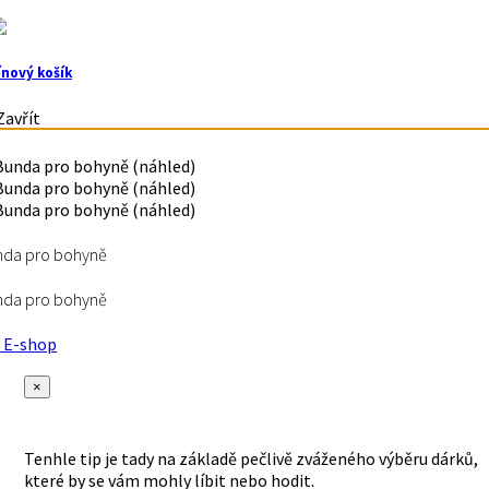
ínový košík
avřít
nda pro bohyně
nda pro bohyně
E-shop
×
Tenhle tip je tady na základě pečlivě zváženého výběru dárků,
které by se vám mohly líbit nebo hodit.