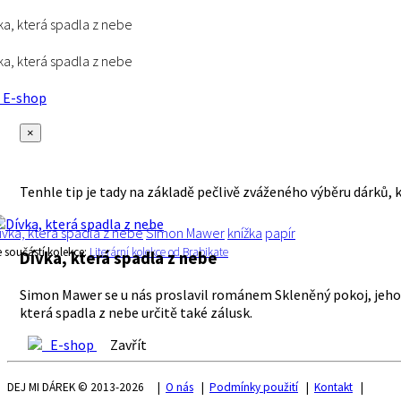
ka, která spadla z nebe
ka, která spadla z nebe
E-shop
×
Tenhle tip je tady na základě pečlivě zváženého výběru dárků, 
ívka, která spadla z nebe
Simon Mawer
knížka
papír
e součástí kolekce:
Literární kolekce od Brabikate
Dívka, která spadla z nebe
Simon Mawer se u nás proslavil románem Skleněný pokoj, jehož 
která spadla z nebe určitě také zálusk.
E-shop
Zavřít
DEJ MI DÁREK © 2013-2026 |
O nás
|
Podmínky použití
|
Kontakt
|