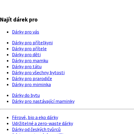
Najít dárek pro
Dárky pro vás
Dárky pro přítelkyni
Dárky pro přítele
Dárky pro děti
Dárky pro mamku
Dárky pro tátu
Dárky pro všechny bytosti
Dárky pro prarodiče
Dárky pro miminka
Dárky do bytu
Dárky pro nastávající maminky
Férové, bio a eko dárky
Udržitelné a zero-waste dárky
Dárky od českých tvůrců