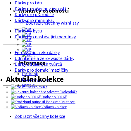
Dárky pro tátu
Dárky pro všechny bytosti
Wishlisty osobností
Dárky pro prarodiče
Dárky pro miminka
Zobrazit všechny wishlisty
Dárky do bytu
Dárky pro nastávající maminky
Férové, bio a eko dárky
Udržitelné a zero-waste dárky
Informace
Dárky od českých tvůrců
Dárky pro domácí mazlíčky
Facebook
Aktuální kolekce
O nás
Podmínky použití
Kontakt
Pro muže
Adventní kalendáře
Dárky do 300 Kč
Podzimní nutnosti
Voňavá kolekce
Zobrazit všechny kolekce