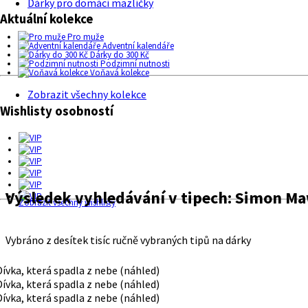
Dárky pro domácí mazlíčky
Aktuální kolekce
Pro muže
Adventní kalendáře
Dárky do 300 Kč
Podzimní nutnosti
Voňavá kolekce
Zobrazit všechny kolekce
Wishlisty osobností
Výsledek vyhledávání v tipech:
Simon Ma
Zobrazit všechny wishlisty
Vybráno z desítek tisíc ručně vybraných tipů na dárky