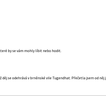
které by se vám mohly líbit nebo hodit.
děj se odehrává v brněnské vile Tugendhat. Přečetla jsem od něj j