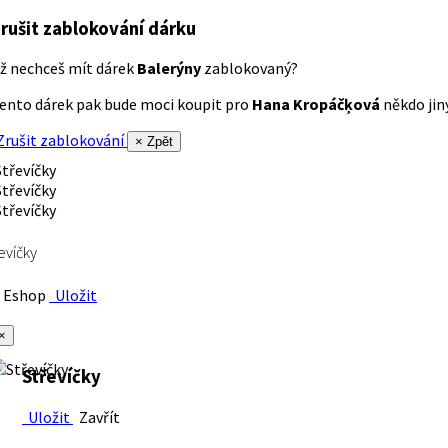
rušit zablokování dárku
ž nechceš mít dárek
Balerýny
zablokovaný?
ento dárek pak bude moci koupit pro
Hana Kropáčķová
někdo jiný
rušit zablokování
× Zpět
evíčky
Eshop
Uložit
×
Střevíčky
Uložit
Zavřít