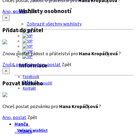
Chceš poslat žádost o přátelství pro
Hana Kropáčķová
?
Wishlisty osobností
Ano, poslat
Zpět
×
Zobrazit všechny wishlisty
Přidat do přátel
Znovu poslat žádost o přátelství pro
Hana Kropáčķová
?
Zrušit pozvánku
Ano, poslat
Zpět
Informace
×
Facebook
O nás
Pozvat blízkého
Podmínky použití
Kontakt
Chceš poslat pozvánku pro
Hana Kropáčķová
?
Ano, poslat
Zpět
Hanča
Veřejný wishlist
Hanča