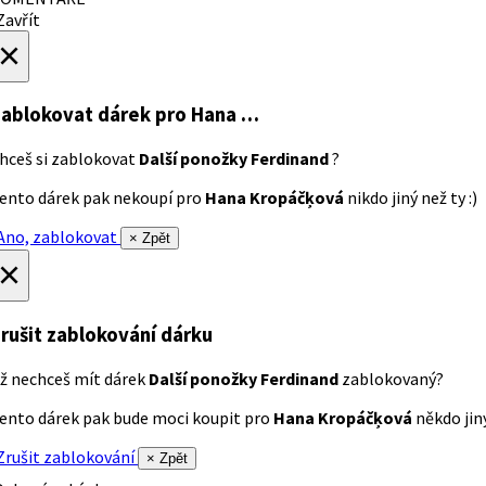
avřít
×
ablokovat dárek
pro Hana …
hceš si zablokovat
Další ponožky Ferdinand
?
ento dárek pak nekoupí pro
Hana Kropáčķová
nikdo jiný než ty :)
no, zablokovat
× Zpět
×
rušit zablokování dárku
ž nechceš mít dárek
Další ponožky Ferdinand
zablokovaný?
ento dárek pak bude moci koupit pro
Hana Kropáčķová
někdo jiný
rušit zablokování
× Zpět