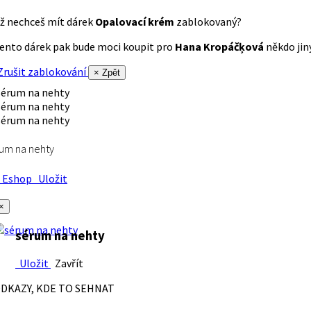
ž nechceš mít dárek
Opalovací krém
zablokovaný?
ento dárek pak bude moci koupit pro
Hana Kropáčķová
někdo jiný
rušit zablokování
× Zpět
um na nehty
Eshop
Uložit
×
sérum na nehty
Uložit
Zavřít
DKAZY, KDE TO SEHNAT