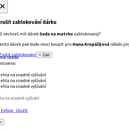
×
rušit zablokování dárku
ž nechceš mít dárek
Sada na matchu
zablokovaný?
ento dárek pak bude moci koupit pro
Hana Kropáčķová
někdo jiný
rušit zablokování
× Zpět
 má někdo
mluveno
la na snadné vyšívání
Eshop
Uložit
×