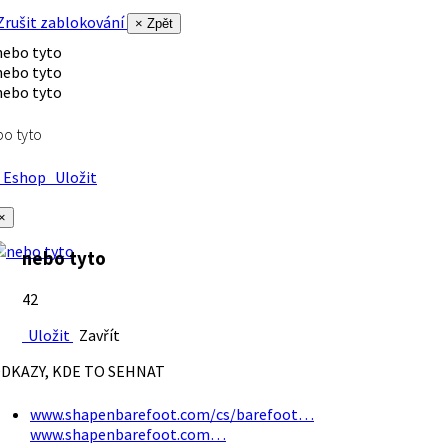
rušit zablokování
× Zpět
o tyto
Eshop
Uložit
×
nebo tyto
42
Uložit
Zavřít
DKAZY, KDE TO SEHNAT
www.shapenbarefoot.com/cs/barefoot…
www.shapenbarefoot.com…