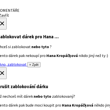
OMENTÁŘE
avřít
×
ablokovat dárek
pro Hana …
hceš si zablokovat
nebo tyto
?
ento dárek pak nekoupí pro
Hana Kropáčķová
nikdo jiný než ty :)
no, zablokovat
× Zpět
×
rušit zablokování dárku
ž nechceš mít dárek
nebo tyto
zablokovaný?
ento dárek pak bude moci koupit pro
Hana Kropáčķová
někdo jiný