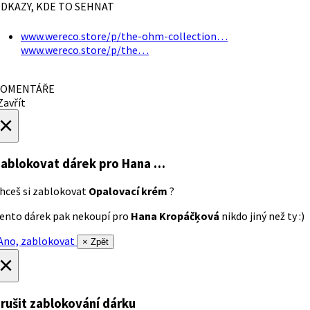
DKAZY, KDE TO SEHNAT
www.wereco.store/p/the-ohm-collection…
www.wereco.store/p/the…
OMENTÁŘE
avřít
×
ablokovat dárek
pro Hana …
hceš si zablokovat
Opalovací krém
?
ento dárek pak nekoupí pro
Hana Kropáčķová
nikdo jiný než ty :)
no, zablokovat
× Zpět
×
rušit zablokování dárku