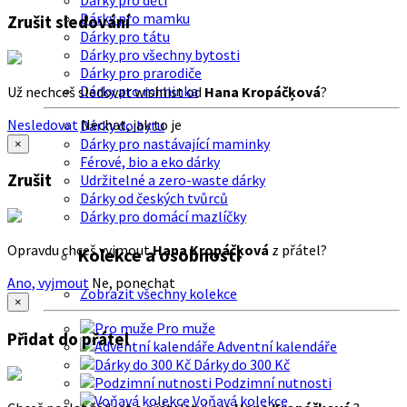
Dárky pro děti
Dárky pro mamku
Zrušit sledování
Dárky pro tátu
Dárky pro všechny bytosti
Dárky pro prarodiče
Dárky pro miminka
Už nechceš sledovat wishlist od
Hana Kropáčķová
?
Nesledovat
Nechat, jak to je
Dárky do bytu
Dárky pro nastávající maminky
×
Férové, bio a eko dárky
Zrušit
Udržitelné a zero-waste dárky
Dárky od českých tvůrců
Dárky pro domácí mazlíčky
Opravdu chceš vyjmout
Hana Kropáčķová
z přátel?
Kolekce a osobnosti
Ano, vyjmout
Ne, ponechat
Zobrazit všechny kolekce
×
Pro muže
Přidat do přátel
Adventní kalendáře
Dárky do 300 Kč
Podzimní nutnosti
Voňavá kolekce