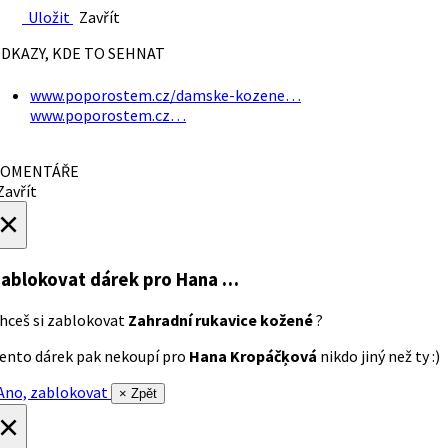
Uložit
Zavřít
DKAZY, KDE TO SEHNAT
www.poporostem.cz/damske-kozene…
www.poporostem.cz…
OMENTÁŘE
avřít
×
ablokovat dárek
pro Hana …
hceš si zablokovat
Zahradní rukavice kožené
?
ento dárek pak nekoupí pro
Hana Kropáčķová
nikdo jiný než ty :)
no, zablokovat
× Zpět
×