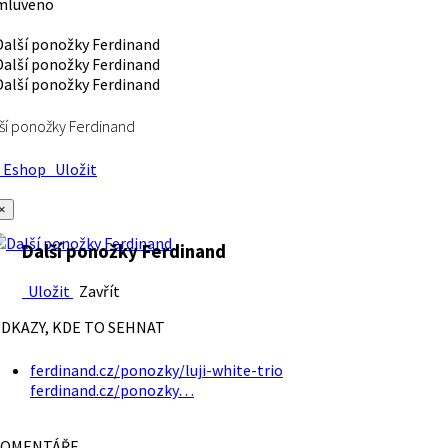
mluveno
ší ponožky Ferdinand
Eshop
Uložit
×
Další ponožky Ferdinand
Uložit
Zavřít
DKAZY, KDE TO SEHNAT
ferdinand.cz/ponozky/luji-white-trio
ferdinand.cz/ponozky…
OMENTÁŘE