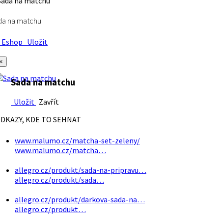
da na matchu
Eshop
Uložit
×
Sada na matchu
Uložit
Zavřít
DKAZY, KDE TO SEHNAT
www.malumo.cz/matcha-set-zeleny/
www.malumo.cz/matcha…
allegro.cz/produkt/sada-na-pripravu…
allegro.cz/produkt/sada…
allegro.cz/produkt/darkova-sada-na…
allegro.cz/produkt…