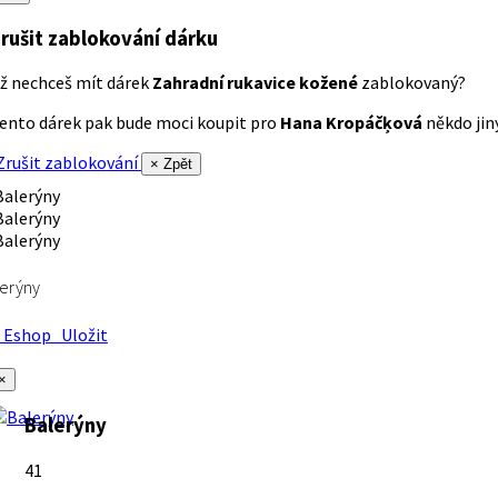
rušit zablokování dárku
ž nechceš mít dárek
Zahradní rukavice kožené
zablokovaný?
ento dárek pak bude moci koupit pro
Hana Kropáčķová
někdo jiný
rušit zablokování
× Zpět
erýny
Eshop
Uložit
×
Balerýny
41