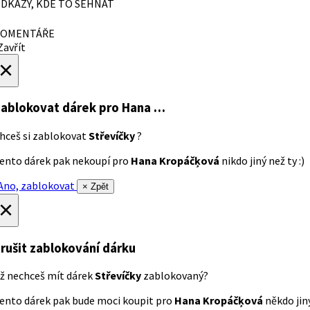
DKAZY, KDE TO SEHNAT
OMENTÁŘE
avřít
×
ablokovat dárek
pro Hana …
hceš si zablokovat
Střevíčky
?
ento dárek pak nekoupí pro
Hana Kropáčķová
nikdo jiný než ty :)
no, zablokovat
× Zpět
×
rušit zablokování dárku
ž nechceš mít dárek
Střevíčky
zablokovaný?
ento dárek pak bude moci koupit pro
Hana Kropáčķová
někdo jiný