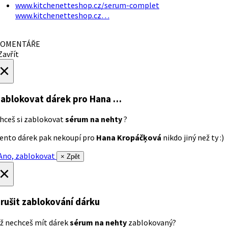
www.kitchenetteshop.cz/serum-complet
www.kitchenetteshop.cz…
OMENTÁŘE
avřít
×
ablokovat dárek
pro Hana …
hceš si zablokovat
sérum na nehty
?
ento dárek pak nekoupí pro
Hana Kropáčķová
nikdo jiný než ty :)
no, zablokovat
× Zpět
×
rušit zablokování dárku
ž nechceš mít dárek
sérum na nehty
zablokovaný?