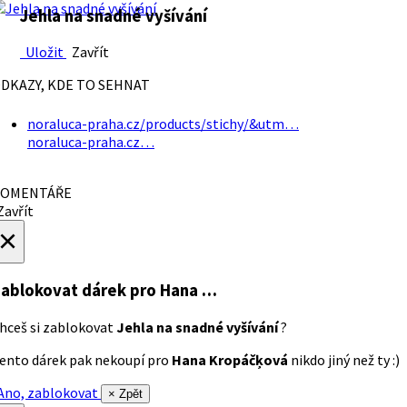
Jehla na snadné vyšívání
Uložit
Zavřít
DKAZY, KDE TO SEHNAT
noraluca-praha.cz/products/stichy/&utm…
noraluca-praha.cz…
OMENTÁŘE
avřít
×
ablokovat dárek
pro Hana …
hceš si zablokovat
Jehla na snadné vyšívání
?
ento dárek pak nekoupí pro
Hana Kropáčķová
nikdo jiný než ty :)
no, zablokovat
× Zpět