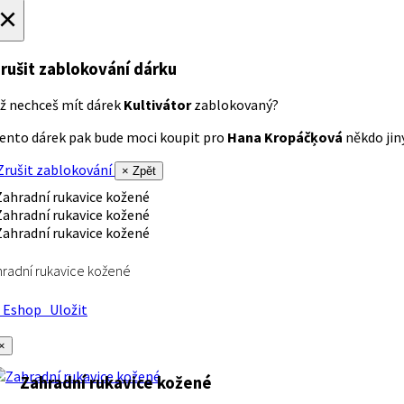
×
rušit zablokování dárku
ž nechceš mít dárek
Kultivátor
zablokovaný?
ento dárek pak bude moci koupit pro
Hana Kropáčķová
někdo jiný
rušit zablokování
× Zpět
radní rukavice kožené
Eshop
Uložit
×
Zahradní rukavice kožené