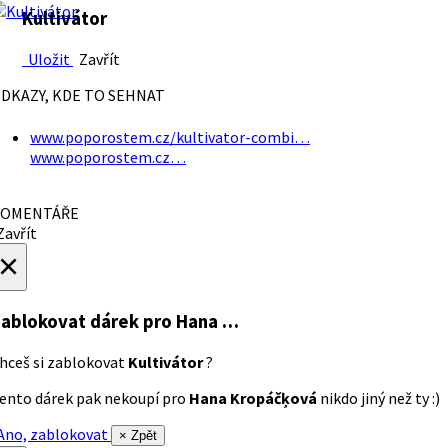
Kultivátor
Uložit
Zavřít
DKAZY, KDE TO SEHNAT
www.poporostem.cz/kultivator-combi…
www.poporostem.cz…
OMENTÁŘE
avřít
×
ablokovat dárek
pro Hana …
hceš si zablokovat
Kultivátor
?
ento dárek pak nekoupí pro
Hana Kropáčķová
nikdo jiný než ty :)
no, zablokovat
× Zpět