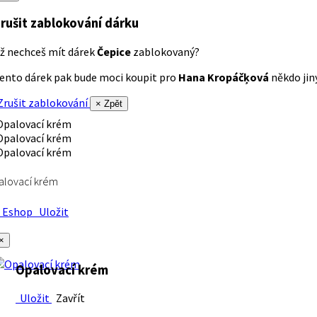
rušit zablokování dárku
ž nechceš mít dárek
Čepice
zablokovaný?
ento dárek pak bude moci koupit pro
Hana Kropáčķová
někdo jiný
rušit zablokování
× Zpět
alovací krém
Eshop
Uložit
×
Opalovací krém
Uložit
Zavřít