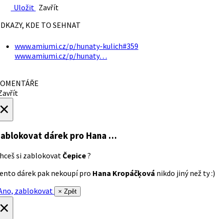
Uložit
Zavřít
DKAZY, KDE TO SEHNAT
www.amiumi.cz/p/hunaty-kulich#359
www.amiumi.cz/p/hunaty…
OMENTÁŘE
avřít
×
ablokovat dárek
pro Hana …
hceš si zablokovat
Čepice
?
ento dárek pak nekoupí pro
Hana Kropáčķová
nikdo jiný než ty :)
no, zablokovat
× Zpět
×