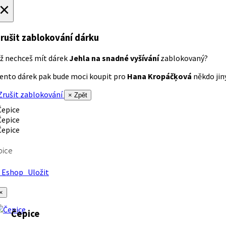
×
rušit zablokování dárku
ž nechceš mít dárek
Jehla na snadné vyšívání
zablokovaný?
ento dárek pak bude moci koupit pro
Hana Kropáčķová
někdo jiný
rušit zablokování
× Zpět
pice
Eshop
Uložit
×
Čepice