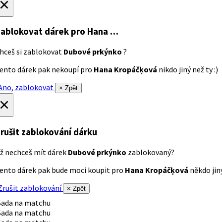
×
ablokovat dárek
pro Hana …
hceš si zablokovat
Dubové prkýnko
?
ento dárek pak nekoupí pro
Hana Kropáčķová
nikdo jiný než ty :)
no, zablokovat
× Zpět
×
rušit zablokování dárku
ž nechceš mít dárek
Dubové prkýnko
zablokovaný?
ento dárek pak bude moci koupit pro
Hana Kropáčķová
někdo jiný
rušit zablokování
× Zpět