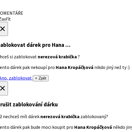
OMENTÁŘE
avřít
×
ablokovat dárek
pro Hana …
hceš si zablokovat
nerezová krabička
?
ento dárek pak nekoupí pro
Hana Kropáčķová
nikdo jiný než ty :)
no, zablokovat
× Zpět
×
rušit zablokování dárku
ž nechceš mít dárek
nerezová krabička
zablokovaný?
ento dárek pak bude moci koupit pro
Hana Kropáčķová
někdo jiný