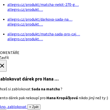
allegro.cz/produkt/matcha-nekit-270-g…
allegro.cz/produkt…
allegro.cz/produkt/darkova-sada-na…
allegro.cz/produkt…
allegro.cz/produkt/matcha-sada-pro-caj…
allegro.cz/produkt…
OMENTÁŘE
avřít
×
ablokovat dárek
pro Hana …
hceš si zablokovat
Sada na matchu
?
ento dárek pak nekoupí pro
Hana Kropáčķová
nikdo jiný než ty :)
no, zablokovat
× Zpět