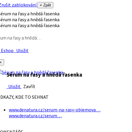
rušit zablokování
× Zpět
rum na řasy a hnědá…
Eshop
Uložit
×
Sérum na řasy a hnědá řasenka
Uložit
Zavřít
DKAZY, KDE TO SEHNAT
www.denatura.cz/serum-na-rasy-objemova…
www.denatura.cz/serum…
OMENTÁŘE