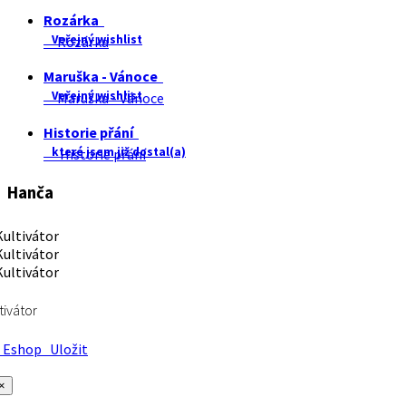
Rozárka
Veřejný wishlist
Rozárka
Maruška - Vánoce
Veřejný wishlist
Maruška - Vánoce
Historie přání
které jsem již dostal(a)
Historie přání
Hanča
tivátor
Eshop
Uložit
×