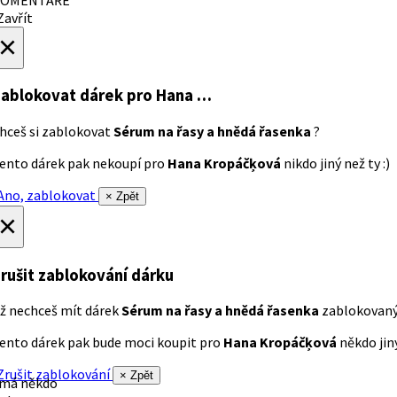
avřít
×
ablokovat dárek
pro Hana …
hceš si zablokovat
Sérum na řasy a hnědá řasenka
?
ento dárek pak nekoupí pro
Hana Kropáčķová
nikdo jiný než ty :)
no, zablokovat
× Zpět
×
rušit zablokování dárku
ž nechceš mít dárek
Sérum na řasy a hnědá řasenka
zablokovan
ento dárek pak bude moci koupit pro
Hana Kropáčķová
někdo jiný
rušit zablokování
× Zpět
 má někdo