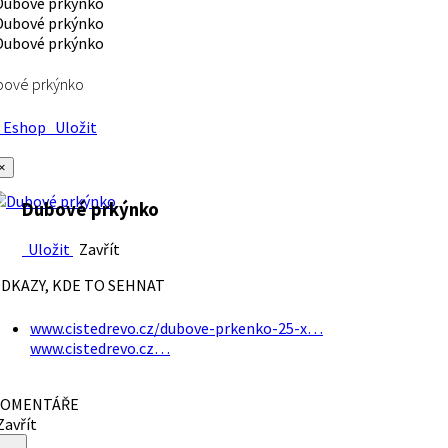
bové prkýnko
Eshop
Uložit
×
Dubové prkýnko
Uložit
Zavřít
DKAZY, KDE TO SEHNAT
www.cistedrevo.cz/dubove-prkenko-25-x…
www.cistedrevo.cz…
OMENTÁŘE
avřít