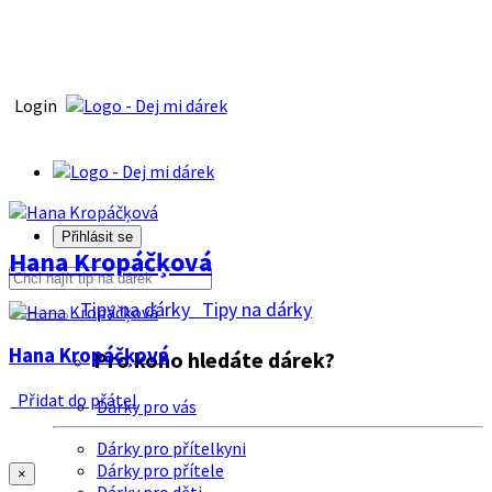
Login
Přihlásit se
Hana Kropáčķová
Tipy na dárky
Tipy na dárky
Hana Kropáčķová
Pro koho hledáte dárek?
Přidat do přátel
Dárky pro vás
Dárky pro přítelkyni
Dárky pro přítele
×