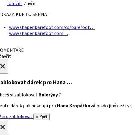
Uložit
Zavřít
DKAZY, KDE TO SEHNAT
www.shapenbarefoot.com/cs/barefoot…
www.shapenbarefoot.com…
OMENTÁŘE
avřít
×
ablokovat dárek
pro Hana …
hceš si zablokovat
Balerýny
?
ento dárek pak nekoupí pro
Hana Kropáčķová
nikdo jiný než ty :)
no, zablokovat
× Zpět
×