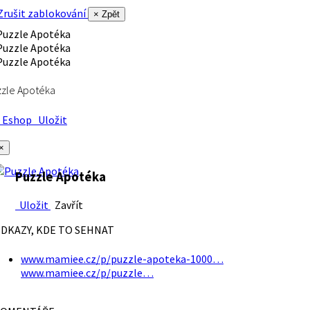
rušit zablokování
× Zpět
zle Apotéka
Eshop
Uložit
×
Puzzle Apotéka
Uložit
Zavřít
DKAZY, KDE TO SEHNAT
www.mamiee.cz/p/puzzle-apoteka-1000…
www.mamiee.cz/p/puzzle…