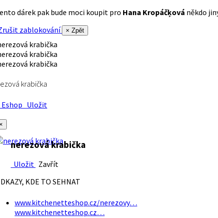
ento dárek pak bude moci koupit pro
Hana Kropáčķová
někdo jiný
rušit zablokování
× Zpět
ezová krabička
Eshop
Uložit
×
nerezová krabička
Uložit
Zavřít
DKAZY, KDE TO SEHNAT
www.kitchenetteshop.cz/nerezovy…
www.kitchenetteshop.cz…