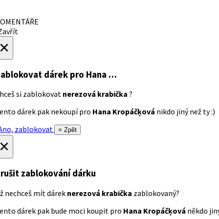
OMENTÁŘE
avřít
×
ablokovat dárek
pro Hana …
hceš si zablokovat
nerezová krabička
?
ento dárek pak nekoupí pro
Hana Kropáčķová
nikdo jiný než ty :)
no, zablokovat
× Zpět
×
rušit zablokování dárku
ž nechceš mít dárek
nerezová krabička
zablokovaný?
ento dárek pak bude moci koupit pro
Hana Kropáčķová
někdo jiný