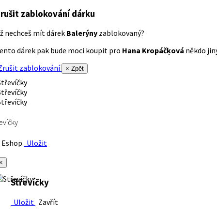
rušit zablokování dárku
ž nechceš mít dárek
Balerýny
zablokovaný?
ento dárek pak bude moci koupit pro
Hana Kropáčķová
někdo jiný
rušit zablokování
× Zpět
evíčky
Eshop
Uložit
×
Střevíčky
Uložit
Zavřít