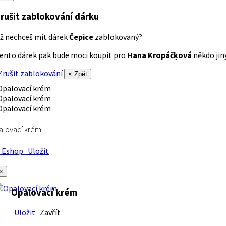
rušit zablokování dárku
ž nechceš mít dárek
Čepice
zablokovaný?
ento dárek pak bude moci koupit pro
Hana Kropáčķová
někdo jiný
rušit zablokování
× Zpět
alovací krém
Eshop
Uložit
×
Opalovací krém
Uložit
Zavřít