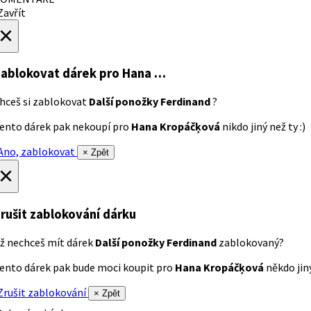
avřít
×
ablokovat dárek
pro Hana …
hceš si zablokovat
Další ponožky Ferdinand
?
ento dárek pak nekoupí pro
Hana Kropáčķová
nikdo jiný než ty :)
no, zablokovat
× Zpět
×
rušit zablokování dárku
ž nechceš mít dárek
Další ponožky Ferdinand
zablokovaný?
ento dárek pak bude moci koupit pro
Hana Kropáčķová
někdo jiný
rušit zablokování
× Zpět