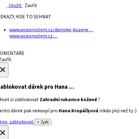
Uložit
Zavřít
DKAZY, KDE TO SEHNAT
www.poporostem.cz/damske-kozene…
www.poporostem.cz…
OMENTÁŘE
avřít
×
ablokovat dárek
pro Hana …
hceš si zablokovat
Zahradní rukavice kožené
?
ento dárek pak nekoupí pro
Hana Kropáčķová
nikdo jiný než ty :)
no, zablokovat
× Zpět
×