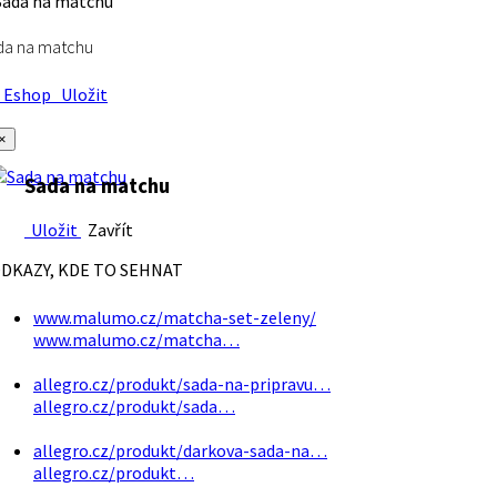
da na matchu
Eshop
Uložit
×
Sada na matchu
Uložit
Zavřít
DKAZY, KDE TO SEHNAT
www.malumo.cz/matcha-set-zeleny/
www.malumo.cz/matcha…
allegro.cz/produkt/sada-na-pripravu…
allegro.cz/produkt/sada…
allegro.cz/produkt/darkova-sada-na…
allegro.cz/produkt…