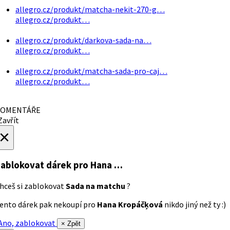
allegro.cz/produkt/matcha-nekit-270-g…
allegro.cz/produkt…
allegro.cz/produkt/darkova-sada-na…
allegro.cz/produkt…
allegro.cz/produkt/matcha-sada-pro-caj…
allegro.cz/produkt…
OMENTÁŘE
avřít
×
ablokovat dárek
pro Hana …
hceš si zablokovat
Sada na matchu
?
ento dárek pak nekoupí pro
Hana Kropáčķová
nikdo jiný než ty :)
no, zablokovat
× Zpět