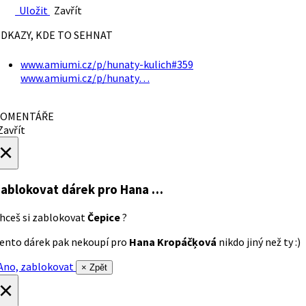
Uložit
Zavřít
DKAZY, KDE TO SEHNAT
www.amiumi.cz/p/hunaty-kulich#359
www.amiumi.cz/p/hunaty…
OMENTÁŘE
avřít
×
ablokovat dárek
pro Hana …
hceš si zablokovat
Čepice
?
ento dárek pak nekoupí pro
Hana Kropáčķová
nikdo jiný než ty :)
no, zablokovat
× Zpět
×