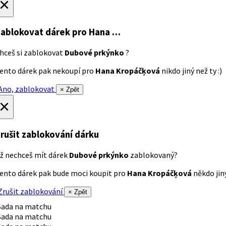
×
ablokovat dárek
pro Hana …
hceš si zablokovat
Dubové prkýnko
?
ento dárek pak nekoupí pro
Hana Kropáčķová
nikdo jiný než ty :)
no, zablokovat
× Zpět
×
rušit zablokování dárku
ž nechceš mít dárek
Dubové prkýnko
zablokovaný?
ento dárek pak bude moci koupit pro
Hana Kropáčķová
někdo jiný
rušit zablokování
× Zpět