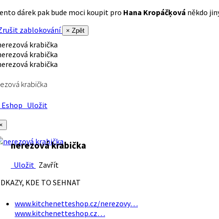
ento dárek pak bude moci koupit pro
Hana Kropáčķová
někdo jiný
rušit zablokování
× Zpět
ezová krabička
Eshop
Uložit
×
nerezová krabička
Uložit
Zavřít
DKAZY, KDE TO SEHNAT
www.kitchenetteshop.cz/nerezovy…
www.kitchenetteshop.cz…