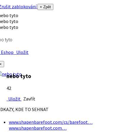
rušit zablokování
× Zpět
o tyto
Eshop
Uložit
×
nebo tyto
42
Uložit
Zavřít
DKAZY, KDE TO SEHNAT
www.shapenbarefoot.com/cs/barefoot…
www.shapenbarefoot.com…