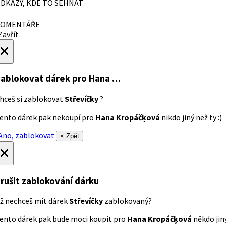
DKAZY, KDE TO SEHNAT
OMENTÁŘE
avřít
×
ablokovat dárek
pro Hana …
hceš si zablokovat
Střevíčky
?
ento dárek pak nekoupí pro
Hana Kropáčķová
nikdo jiný než ty :)
no, zablokovat
× Zpět
×
rušit zablokování dárku
ž nechceš mít dárek
Střevíčky
zablokovaný?
ento dárek pak bude moci koupit pro
Hana Kropáčķová
někdo jiný