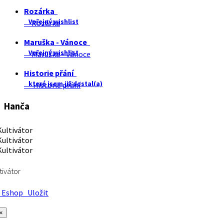
Rozárka
Veřejný wishlist
Rozárka
Maruška - Vánoce
Veřejný wishlist
Maruška - Vánoce
Historie přání
které jsem již dostal(a)
Historie přání
Hanča
tivátor
Eshop
Uložit
×