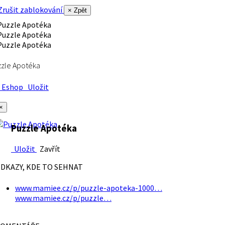
rušit zablokování
× Zpět
zle Apotéka
Eshop
Uložit
×
Puzzle Apotéka
Uložit
Zavřít
DKAZY, KDE TO SEHNAT
www.mamiee.cz/p/puzzle-apoteka-1000…
www.mamiee.cz/p/puzzle…