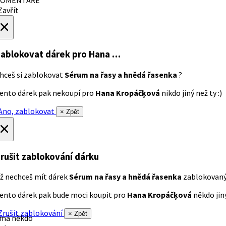
avřít
×
ablokovat dárek
pro Hana …
hceš si zablokovat
Sérum na řasy a hnědá řasenka
?
ento dárek pak nekoupí pro
Hana Kropáčķová
nikdo jiný než ty :)
no, zablokovat
× Zpět
×
rušit zablokování dárku
ž nechceš mít dárek
Sérum na řasy a hnědá řasenka
zablokovan
ento dárek pak bude moci koupit pro
Hana Kropáčķová
někdo jiný
rušit zablokování
× Zpět
 má někdo