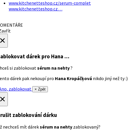
www.kitchenetteshop.cz/serum-complet
www.kitchenetteshop.cz…
OMENTÁŘE
avřít
×
ablokovat dárek
pro Hana …
hceš si zablokovat
sérum na nehty
?
ento dárek pak nekoupí pro
Hana Kropáčķová
nikdo jiný než ty :)
no, zablokovat
× Zpět
×
rušit zablokování dárku
ž nechceš mít dárek
sérum na nehty
zablokovaný?