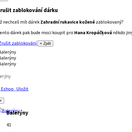
rušit zablokování dárku
ž nechceš mít dárek
Zahradní rukavice kožené
zablokovaný?
ento dárek pak bude moci koupit pro
Hana Kropáčķová
někdo jiný
rušit zablokování
× Zpět
erýny
Eshop
Uložit
×
Balerýny
41