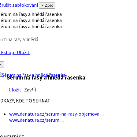
rušit zablokování
× Zpět
rum na řasy a hnědá…
Eshop
Uložit
×
Sérum na řasy a hnědá řasenka
Uložit
Zavřít
DKAZY, KDE TO SEHNAT
www.denatura.cz/serum-na-rasy-objemova…
www.denatura.cz/serum…
OMENTÁŘE