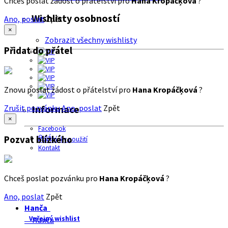
Chceš poslat žádost o přátelství pro
Hana Kropáčķová
?
Wishlisty osobností
Ano, poslat
Zpět
×
Zobrazit všechny wishlisty
Přidat do přátel
Znovu poslat žádost o přátelství pro
Hana Kropáčķová
?
Zrušit pozvánku
Ano, poslat
Zpět
Informace
×
Facebook
O nás
Pozvat blízkého
Podmínky použití
Kontakt
Chceš poslat pozvánku pro
Hana Kropáčķová
?
Ano, poslat
Zpět
Hanča
Veřejný wishlist
Hanča