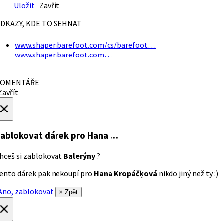
Uložit
Zavřít
DKAZY, KDE TO SEHNAT
www.shapenbarefoot.com/cs/barefoot…
www.shapenbarefoot.com…
OMENTÁŘE
avřít
×
ablokovat dárek
pro Hana …
hceš si zablokovat
Balerýny
?
ento dárek pak nekoupí pro
Hana Kropáčķová
nikdo jiný než ty :)
no, zablokovat
× Zpět
×