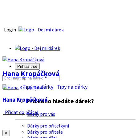
Login
Přihlásit se
Hana Kropáčķová
Tipy na dárky
Tipy na dárky
Hana Kropáčķová
Pro koho hledáte dárek?
Přidat do přátel
Dárky pro vás
Dárky pro přítelkyni
Dárky pro přítele
×