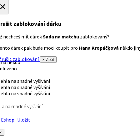
×
rušit zablokování dárku
ž nechceš mít dárek
Sada na matchu
zablokovaný?
ento dárek pak bude moci koupit pro
Hana Kropáčķová
někdo jiný
rušit zablokování
× Zpět
 má někdo
mluveno
la na snadné vyšívání
Eshop
Uložit
×