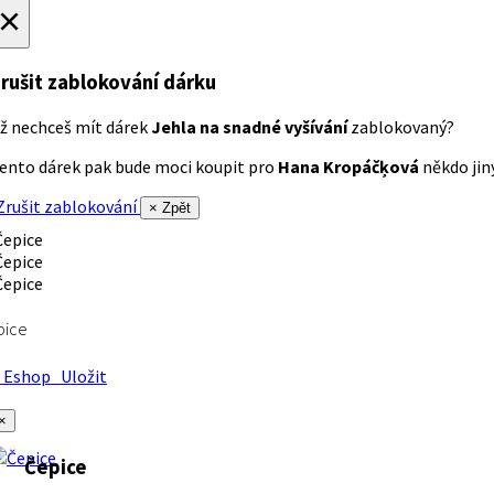
×
rušit zablokování dárku
ž nechceš mít dárek
Jehla na snadné vyšívání
zablokovaný?
ento dárek pak bude moci koupit pro
Hana Kropáčķová
někdo jiný
rušit zablokování
× Zpět
pice
Eshop
Uložit
×
Čepice