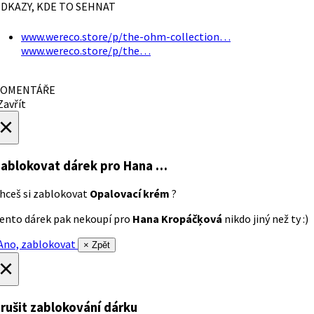
DKAZY, KDE TO SEHNAT
www.wereco.store/p/the-ohm-collection…
www.wereco.store/p/the…
OMENTÁŘE
avřít
×
ablokovat dárek
pro Hana …
hceš si zablokovat
Opalovací krém
?
ento dárek pak nekoupí pro
Hana Kropáčķová
nikdo jiný než ty :)
no, zablokovat
× Zpět
×
rušit zablokování dárku