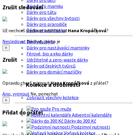
Dárky pro děti
Dárky pro mamku
Zrušit sledování
Dárky pro tátu
Dárky pro všechny bytosti
Dárky pro prarodiče
Dárky pro miminka
Už nechceš sledovat wishlist od
Hana Kropáčķová
?
Nesledovat
Nechat, jak to je
Dárky do bytu
Dárky pro nastávající maminky
×
Férové, bio a eko dárky
Zrušit
Udržitelné a zero-waste dárky
Dárky od českých tvůrců
Dárky pro domácí mazlíčky
Opravdu chceš vyjmout
Hana Kropáčķová
z přátel?
Kolekce a osobnosti
Ano, vyjmout
Ne, ponechat
Zobrazit všechny kolekce
×
Pro muže
Přidat do přátel
Adventní kalendáře
Dárky do 300 Kč
Podzimní nutnosti
Voňavá kolekce