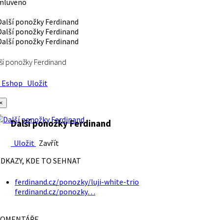
mluveno
ší ponožky Ferdinand
Eshop
Uložit
×
Další ponožky Ferdinand
Uložit
Zavřít
DKAZY, KDE TO SEHNAT
ferdinand.cz/ponozky/luji-white-trio
ferdinand.cz/ponozky…
OMENTÁŘE