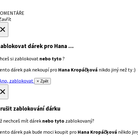
OMENTÁŘE
avřít
×
ablokovat dárek
pro Hana …
hceš si zablokovat
nebo tyto
?
ento dárek pak nekoupí pro
Hana Kropáčķová
nikdo jiný než ty :)
no, zablokovat
× Zpět
×
rušit zablokování dárku
ž nechceš mít dárek
nebo tyto
zablokovaný?
ento dárek pak bude moci koupit pro
Hana Kropáčķová
někdo jiný