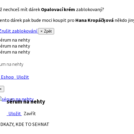
ž nechceš mít dárek
Opalovací krém
zablokovaný?
ento dárek pak bude moci koupit pro
Hana Kropáčķová
někdo jiný
rušit zablokování
× Zpět
um na nehty
Eshop
Uložit
×
sérum na nehty
Uložit
Zavřít
DKAZY, KDE TO SEHNAT