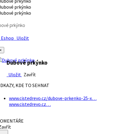
bové prkýnko
Eshop
Uložit
×
Dubové prkýnko
Uložit
Zavřít
DKAZY, KDE TO SEHNAT
www.cistedrevo.cz/dubove-prkenko-25-x…
www.cistedrevo.cz…
OMENTÁŘE
avřít