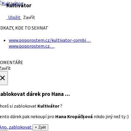
Kultivátor
Uložit
Zavřít
DKAZY, KDE TO SEHNAT
www.poporostem.cz/kultivator-combi…
www.poporostem.cz…
OMENTÁŘE
avřít
×
ablokovat dárek
pro Hana …
hceš si zablokovat
Kultivátor
?
ento dárek pak nekoupí pro
Hana Kropáčķová
nikdo jiný než ty :)
no, zablokovat
× Zpět