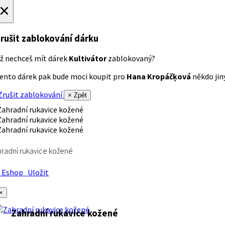
×
rušit zablokování dárku
ž nechceš mít dárek
Kultivátor
zablokovaný?
ento dárek pak bude moci koupit pro
Hana Kropáčķová
někdo jiný
rušit zablokování
× Zpět
radní rukavice kožené
Eshop
Uložit
×
Zahradní rukavice kožené