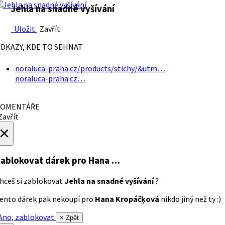
Jehla na snadné vyšívání
Uložit
Zavřít
DKAZY, KDE TO SEHNAT
noraluca-praha.cz/products/stichy/&utm…
noraluca-praha.cz…
OMENTÁŘE
avřít
×
ablokovat dárek
pro Hana …
hceš si zablokovat
Jehla na snadné vyšívání
?
ento dárek pak nekoupí pro
Hana Kropáčķová
nikdo jiný než ty :)
no, zablokovat
× Zpět