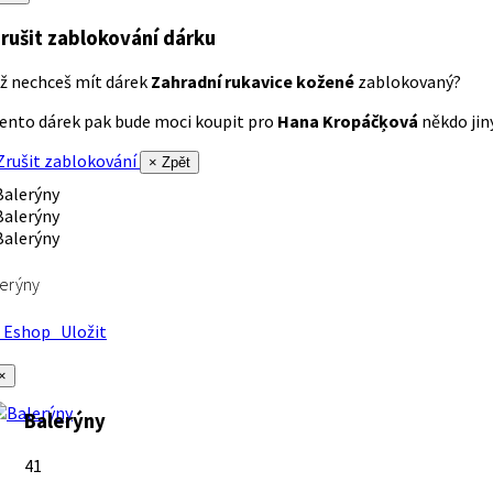
rušit zablokování dárku
ž nechceš mít dárek
Zahradní rukavice kožené
zablokovaný?
ento dárek pak bude moci koupit pro
Hana Kropáčķová
někdo jiný
rušit zablokování
× Zpět
erýny
Eshop
Uložit
×
Balerýny
41