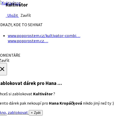
Kultivátor
Uložit
Zavřít
DKAZY, KDE TO SEHNAT
www.poporostem.cz/kultivator-combi…
www.poporostem.cz…
OMENTÁŘE
avřít
×
ablokovat dárek
pro Hana …
hceš si zablokovat
Kultivátor
?
ento dárek pak nekoupí pro
Hana Kropáčķová
nikdo jiný než ty :)
no, zablokovat
× Zpět