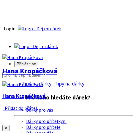
Login
Přihlásit se
Hana Kropáčķová
Tipy na dárky
Tipy na dárky
Hana Kropáčķová
Pro koho hledáte dárek?
Přidat do přátel
Dárky pro vás
Dárky pro přítelkyni
Dárky pro přítele
×