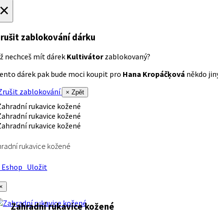
×
rušit zablokování dárku
ž nechceš mít dárek
Kultivátor
zablokovaný?
ento dárek pak bude moci koupit pro
Hana Kropáčķová
někdo jiný
rušit zablokování
× Zpět
radní rukavice kožené
Eshop
Uložit
×
Zahradní rukavice kožené