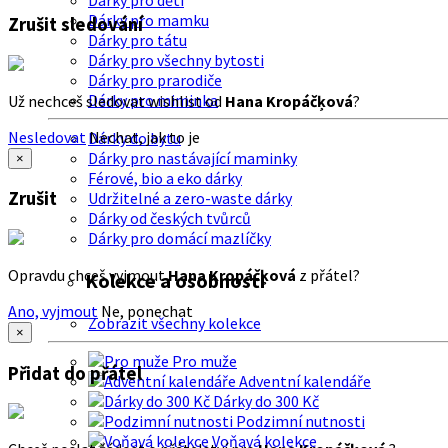
Dárky pro děti
Dárky pro mamku
Zrušit sledování
Dárky pro tátu
Dárky pro všechny bytosti
Dárky pro prarodiče
Dárky pro miminka
Už nechceš sledovat wishlist od
Hana Kropáčķová
?
Nesledovat
Nechat, jak to je
Dárky do bytu
Dárky pro nastávající maminky
×
Férové, bio a eko dárky
Zrušit
Udržitelné a zero-waste dárky
Dárky od českých tvůrců
Dárky pro domácí mazlíčky
Opravdu chceš vyjmout
Hana Kropáčķová
z přátel?
Kolekce a osobnosti
Ano, vyjmout
Ne, ponechat
Zobrazit všechny kolekce
×
Pro muže
Přidat do přátel
Adventní kalendáře
Dárky do 300 Kč
Podzimní nutnosti
Voňavá kolekce