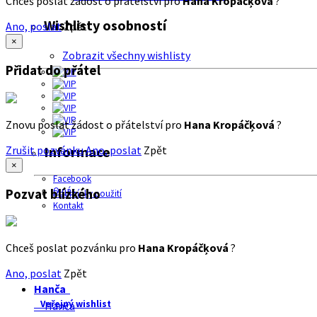
Chceš poslat žádost o přátelství pro
Hana Kropáčķová
?
Wishlisty osobností
Ano, poslat
Zpět
×
Zobrazit všechny wishlisty
Přidat do přátel
Znovu poslat žádost o přátelství pro
Hana Kropáčķová
?
Zrušit pozvánku
Ano, poslat
Zpět
Informace
×
Facebook
O nás
Pozvat blízkého
Podmínky použití
Kontakt
Chceš poslat pozvánku pro
Hana Kropáčķová
?
Ano, poslat
Zpět
Hanča
Veřejný wishlist
Hanča