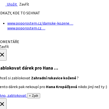
Uložit
Zavřít
DKAZY, KDE TO SEHNAT
www.poporostem.cz/damske-kozene…
www.poporostem.cz…
OMENTÁŘE
avřít
×
ablokovat dárek
pro Hana …
hceš si zablokovat
Zahradní rukavice kožené
?
ento dárek pak nekoupí pro
Hana Kropáčķová
nikdo jiný než ty :)
no, zablokovat
× Zpět
×