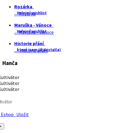
Rozárka
Veřejný wishlist
Rozárka
Maruška - Vánoce
Veřejný wishlist
Maruška - Vánoce
Historie přání
které jsem již dostal(a)
Historie přání
Hanča
tivátor
Eshop
Uložit
×