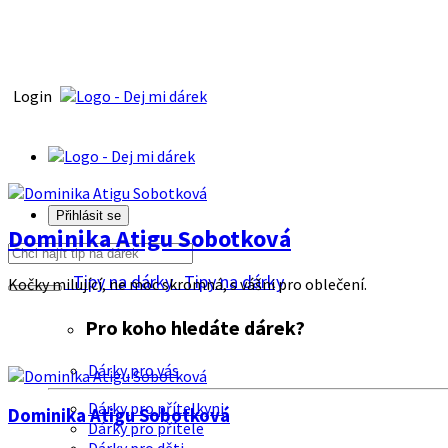
Login
Přihlásit se
Dominika Atigu Sobotková
Tipy na dárky
Tipy na dárky
Kočky milující, ne moc skromná, s vášni pro oblečení.
Pro koho hledáte dárek?
Dárky pro vás
Dárky pro přítelkyni
Dominika Atigu Sobotková
Dárky pro přítele