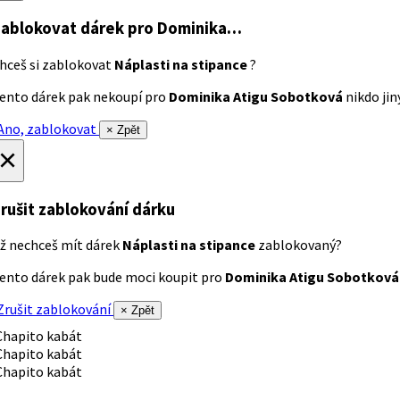
ablokovat dárek
pro Dominika…
hceš si zablokovat
Náplasti na stipance
?
ento dárek pak nekoupí pro
Dominika Atigu Sobotková
nikdo jiný
no, zablokovat
× Zpět
×
rušit zablokování dárku
ž nechceš mít dárek
Náplasti na stipance
zablokovaný?
ento dárek pak bude moci koupit pro
Dominika Atigu Sobotková
rušit zablokování
× Zpět