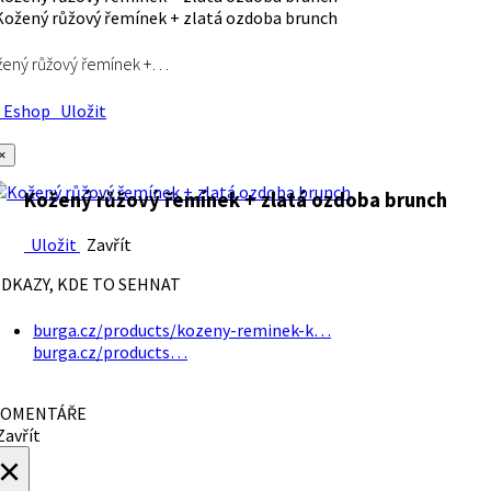
ený růžový řemínek +…
Eshop
Uložit
×
Kožený růžový řemínek + zlatá ozdoba brunch
Uložit
Zavřít
DKAZY, KDE TO SEHNAT
burga.cz/products/kozeny-reminek-k…
burga.cz/products…
OMENTÁŘE
avřít
×