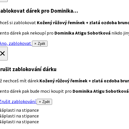
ablokovat dárek
pro Dominika…
hceš si zablokovat
Kožený růžový řemínek + zlatá ozdoba brun
ento dárek pak nekoupí pro
Dominika Atigu Sobotková
nikdo jiný
no, zablokovat
× Zpět
×
rušit zablokování dárku
ž nechceš mít dárek
Kožený růžový řemínek + zlatá ozdoba bru
ento dárek pak bude moci koupit pro
Dominika Atigu Sobotková
rušit zablokování
× Zpět