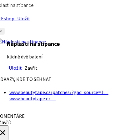
lasti na stipance
Eshop
Uložit
×
Náplasti na stipance
klidně dvě balení
Uložit
Zavřít
DKAZY, KDE TO SEHNAT
www.beautytape.cz/patches/?gad_source=1…
www.beautytape.cz…
OMENTÁŘE
avřít
×