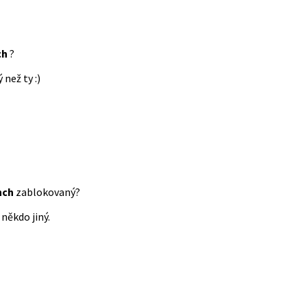
ch
?
 než ty :)
nch
zablokovaný?
někdo jiný.