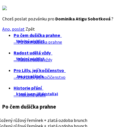
Chceš poslat pozvánku pro
Dominika Atigu Sobotková
?
Ano, poslat
Zpět
Po čem dušička prahne
Veřejný wishlist
Po čem dušička prahne
Radost udělá vždy
Veřejný wishlist
Radost udělá vždy
Pro Lilly, její kočičenstvo
Jen pro přátele
Pro Lilly, její kočičenstvo
Historie přání
které jsem již dostal(a)
Historie přání
Po čem dušička prahne