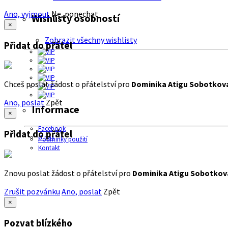
Ano, vyjmout
Ne, ponechat
Wishlisty osobností
×
Zobrazit všechny wishlisty
Přidat do přátel
Chceš poslat žádost o přátelství pro
Dominika Atigu Sobotkov
Ano, poslat
Zpět
Informace
×
Facebook
Přidat do přátel
O nás
Podmínky použití
Kontakt
Znovu poslat žádost o přátelství pro
Dominika Atigu Sobotkov
Zrušit pozvánku
Ano, poslat
Zpět
×
Pozvat blízkého