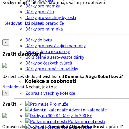
Dárky pro děti
Kočky milující, ne moc skromná, s vášni pro oblečení.
Dárky pro mamku
Dárky pro tátu
Dárky pro všechny bytosti
Sledovat
Do přátel
Dárky pro prarodiče
Dárky pro miminka
Dárky do bytu
×
Dárky pro nastávající maminky
Férové, bio a eko dárky
Zrušit sledování
Udržitelné a zero-waste dárky
Dárky od českých tvůrců
Dárky pro domácí mazlíčky
Už nechceš sledovat wishlist od
Dominika Atigu Sobotková
?
Kolekce a osobnosti
Nesledovat
Nechat, jak to je
Zobrazit všechny kolekce
×
Zrušit
Pro muže
Adventní kalendáře
Dárky do 300 Kč
Podzimní nutnosti
Opravdu chceš vyjmout
Dominika Atigu Sobotková
z přátel?
Voňavá kolekce