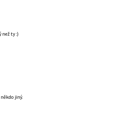
 než ty :)
někdo jiný.